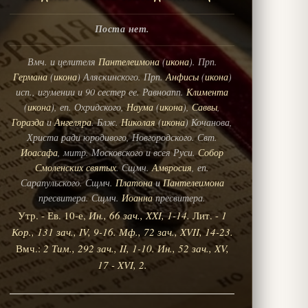
Поста нет.
Вмч. и целителя
Пантелеимона
(
икона
). Прп.
Германа
(
икона
) Аляскинского. Прп.
Анфисы
(
икона
)
исп., игумении и 90 сестер ее. Равноапп.
Климента
(
икона
), еп. Охридского,
Наума
(
икона
),
Саввы
,
Горазда
и
Ангеляра
. Блж.
Николая
(
икона
) Кочанова,
Христа ради юродивого, Новгородского. Свт.
Иоасафа
, митр. Московского и всея Руси.
Собор
Смоленских святых
. Сщмч.
Амвросия
, еп.
Сарапульского. Сщмч.
Платона
и
Пантелеимона
пресвитера. Сщмч.
Иоанна
пресвитера.
Утр. - Ев. 10-е,
Ин., 66 зач., XXI, 1-14.
Лит. -
1
Кор., 131 зач., IV, 9-16.
Мф., 72 зач., XVII, 14-23.
Вмч.:
2 Тим., 292 зач., II, 1-10.
Ин., 52 зач., XV,
17 - XVI, 2.