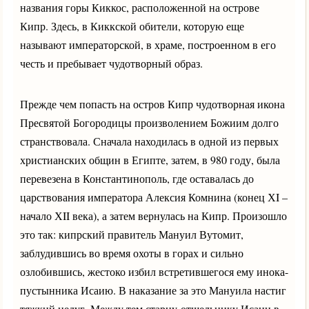
названия горы Киккос, расположенной на острове
Кипр. Здесь, в Киккской обители, которую еще
называют императорской, в храме, построенном в его
честь и пребывает чудотворный образ.
Прежде чем попасть на остров Кипр чудотворная икона
Пресвятой Богородицы произволением Божиим долго
странствовала. Сначала находилась в одной из первых
христианских общин в Египте, затем, в 980 году, была
перевезена в Константинополь, где оставалась до
царствования императора Алексия Комнина (конец ХI –
начало ХII века), а затем вернулась на Кипр. Произошло
это так: кипрский правитель Мануил Вутомит,
заблудившись во время охоты в горах и сильно
озлобившись, жестоко избил встретившегося ему инока-
пустынника Исаию. В наказание за это Мануила настиг
тяжкий недуг. Между тем старцу-отшельнику Исаии в