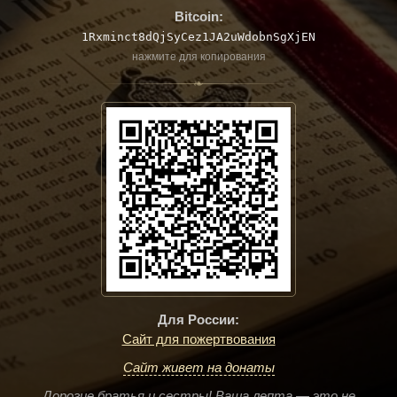
Bitcoin:
1Rxminct8dQjSyCez1JA2uWdobnSgXjEN
нажмите для копирования
❧
Для России:
Сайт для пожертвования
Сайт живет на донаты
Дорогие братья и сестры! Ваша лепта — это не