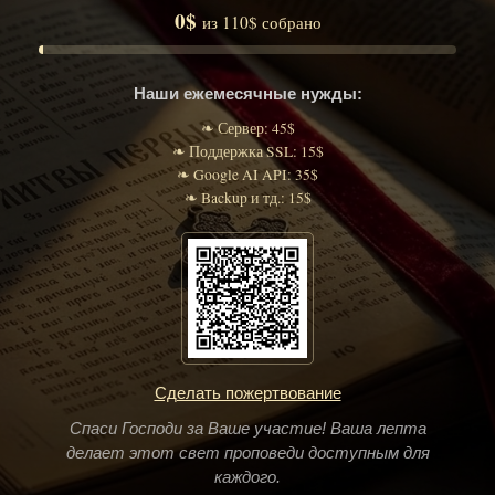
0$
из 110$ собрано
Наши ежемесячные нужды:
❧ Сервер: 45$
❧ Поддержка SSL: 15$
❧ Google AI API: 35$
❧ Backup и тд.: 15$
Сделать пожертвование
Спаси Господи за Ваше участие! Ваша лепта
делает этот свет проповеди доступным для
каждого.