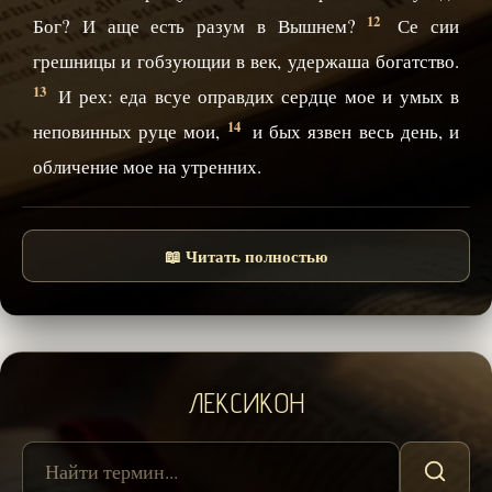
12
Бог? И аще есть разум в Вышнем?
Се сии
грешницы и гобзующии в век, удержаша богатство.
13
И рех: еда всуе оправдих сердце мое и умых в
14
неповинных руце мои,
и бых язвен весь день, и
обличение мое на утренних.
📖 Читать полностью
ЛЕКСИКОН