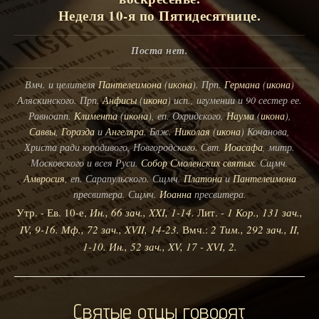
Неделя 10-я по Пятидесятнице.
Поста нет.
Вмч. и целителя
Пантелеимона
(
икона
). Прп.
Германа
(
икона
)
Аляскинского. Прп.
Анфисы
(
икона
) исп., игумении и 90 сестер ее.
Равноапп.
Климента
(
икона
), еп. Охридского,
Наума
(
икона
),
Саввы
,
Горазда
и
Ангеляра
. Блж.
Николая
(
икона
) Кочанова,
Христа ради юродивого, Новгородского. Свт.
Иоасафа
, митр.
Московского и всея Руси.
Собор Смоленских святых
. Сщмч.
Амвросия
, еп. Сарапульского. Сщмч.
Платона
и
Пантелеимона
пресвитера. Сщмч.
Иоанна
пресвитера.
Утр. - Ев. 10-е,
Ин., 66 зач., XXI, 1-14.
Лит. -
1 Кор., 131 зач.,
IV, 9-16.
Мф., 72 зач., XVII, 14-23.
Вмч.:
2 Тим., 292 зач., II,
1-10.
Ин., 52 зач., XV, 17 - XVI, 2.
Святые отцы говорят