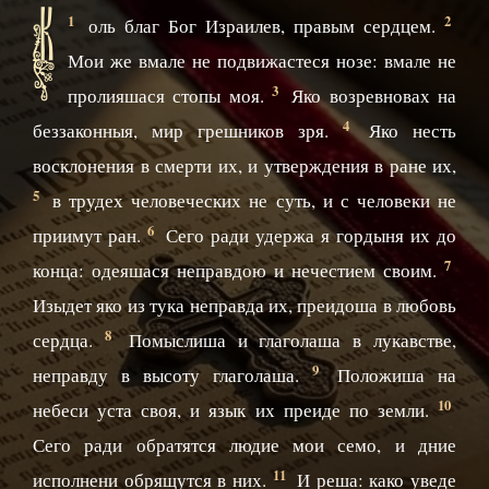
К
1
2
оль благ Бог Израилев, правым сердцем.
Мои же вмале не подвижастеся нозе: вмале не
3
пролияшася стопы моя.
Яко возревновах на
4
беззаконныя, мир грешников зря.
Яко несть
восклонения в смерти их, и утверждения в ране их,
5
в трудех человеческих не суть, и с человеки не
6
приимут ран.
Сего ради удержа я гордыня их до
7
конца: одеяшася неправдою и нечестием своим.
Изыдет яко из тука неправда их, преидоша в любовь
8
сердца.
Помыслиша и глаголаша в лукавстве,
9
неправду в высоту глаголаша.
Положиша на
10
небеси уста своя, и язык их преиде по земли.
Сего ради обратятся людие мои семо, и дние
11
исполнени обрящутся в них.
И реша: како уведе