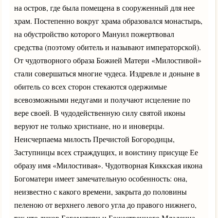
на остров, где была помещена в сооруженный для нее
храм. Постепенно вокруг храма образовался монастырь,
на обустройство которого Мануил пожертвовал
средства (поэтому обитель и называют императорской).
От чудотворного образа Божией Матери «Милостивой»
стали совершаться многие чудеса. Издревле и доныне в
обитель со всех сторон стекаются одержимые
всевозможными недугами и получают исцеление по
вере своей. В чудодейственную силу святой иконы
веруют не только христиане, но и иноверцы.
Неисчерпаема милость Пречистой Богородицы,
Заступницы всех страждущих, и воистину присуще Ее
образу имя «Милостивая». Чудотворная Киккская икона
Богоматери имеет замечательную особенность: она,
неизвестно с какого времени, закрыта до половины
пеленою от верхнего левого угла до правого нижнего,
так что ликов Богоматери и Божественного Младенца