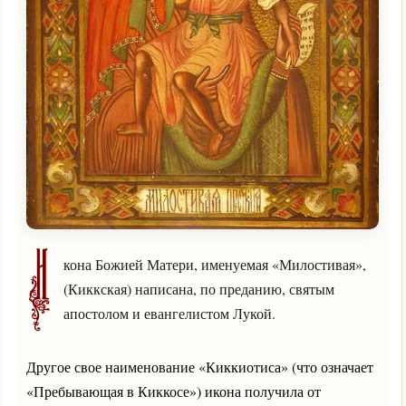
И
кона Божией Матери, именуемая «Милостивая»,
(Киккская) написана, по преданию, святым
апостолом и евангелистом Лукой.
Другое свое наименование «Киккиотиса» (что означает
«Пребывающая в Киккосе») икона получила от