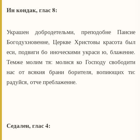
Ин кондак, глас 8:
Украшен добродетельми, преподобне Паисие
Богодухновенне, Церкве Христовы красота был
еси, подвиги бо иноческими украси ю, блаженне.
Темже молим тя: молися ко Господу свободити
нас от всякия брани борителя, вопиющих ти:
радуйся, отче преблаженне.
Седален, глас 4: