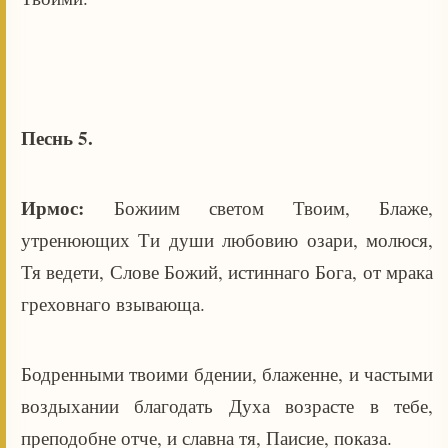
Песнь 5.
Ирмос:
Божиим светом Твоим, Блаже,
утренюющих Ти души любовию озари, молюся,
Тя ведети, Слове Божий, истиннаго Бога, от мрака
греховнаго взывающа.
Бодренными твоими бдении, блаженне, и частыми
воздыхании благодать Духа возрасте в тебе,
преподобне отче, и славна тя, Паисие, показа.