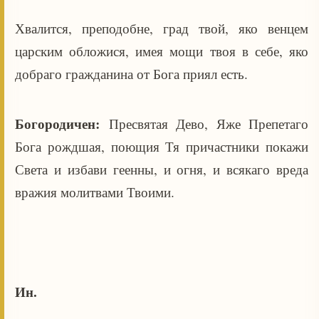
Хвалится, преподобне, град твой, яко венцем
царским обложися, имея мощи твоя в себе, яко
добраго гражданина от Бога приял есть.
Богородичен:
Пресвятая Дево, Яже Препетаго
Бога рождшая, поющия Тя причастники покажи
Света и избави геенны, и огня, и всякаго вреда
вражия молитвами Твоими.
Ин.