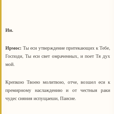
Ин.
Ирмос:
Ты еси утверждение притекающих к Тебе,
Господи, Ты еси свет омраченных, и поет Тя дух
мой.
Крепкою Твоею молитвою, отче, возшел еси к
премирному наслаждению и от честныя раки
чудес сияния испущаеши, Паисие.