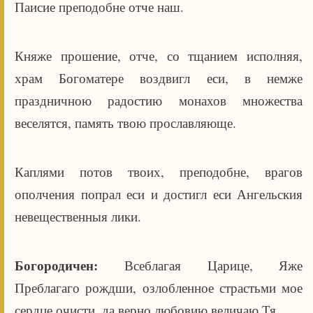
Паисие преподобне отче наш.
Княже прошение, отче, со тщанием исполняя,
храм Богоматере воздвигл еси, в немже
праздничною радостию монахов множества
веселятся, память твою прославляюще.
Каплями потов твоих, преподобне, врагов
ополчения попрал еси и достигл еси Ангельския
невещественныя лики.
Богородичен:
Всеблагая Царице, Яже
Преблагаго рождши, озлобленное страстьми мое
сердце очисти, да верно любовию величаю Тя.