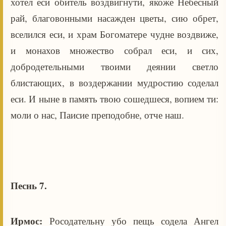
хотел еси обитель воздвигнути, якоже Небесный
рай, благовонными насажден цветы, сию обрет,
вселился еси, и храм Богоматере чудне воздвиже,
и монахов множество собрал еси, и сих,
добродетельными твоими деянии светло
блистающих, в воздержании мудростию соделал
еси. И ныне в память твою сошедшеся, вопием ти:
моли о нас, Паисие преподобне, отче наш.
Песнь 7.
Ирмос:
Росодательну убо пещь содела Ангел