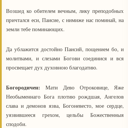
Возшед ко обителем вечным, лику преподобных
причтался еси, Паисие, с нимиже нас поминай, на
земли тебе поминающих.
Да ублажится достойно Паисий, пощением бо, и
молитвами, и слезами Богови соединися и вся
просвещает дух духовною благодатию.
Богородичен:
Мати Дево Отроковице, Яже
Необыменнаго Бога плотию рождшая, Ангелов
слава и демонов язва, Богоневесто, мое сердце,
уязвившееся грехом, цельбы Божественныя
сподоби.