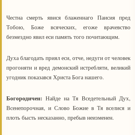
Честна смерть явися блаженнаго Паисия пред
Тобою, Боже всяческих, егоже врачевство
безмездно явил еси память того почитающим.
Духа благодать приял еси, отче, недуги от человек
прогоняти и вред демонский истребляти, великий
угодник показався Христа Бога нашего.
Богородичен:
Найде на Тя Вседетельный Дух,
Всенепорочная, и Слово Божие в Тя вселися и
плоть бысть несказанно, пребыв неизменен.