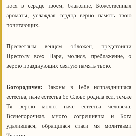
нося в сердце твоем, блаженне, Божественныя
ароматы, услаждая сердца верно память твою
почитающих.
Пресветлым венцем обложен, предстоиши
Престолу всех Царя, молися, преблаженне, о
верою празднующих святую память твою.
Богородичен:
Законы в Тебе испразднишася
естества, паче естества бо Слово родила еси, темже
Тя верою молю: паче естества человеча,
Всенепорочная, много согрешивша и Бога
удалившася, обращшася спаси мя молитвами
Твоими.