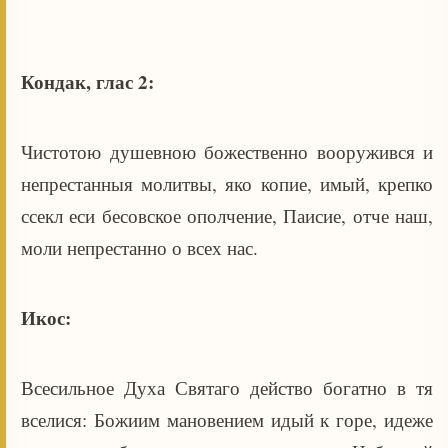
Кондак, глас 2:
Чистотою душевною божественно вооружився и
непрестанныя молитвы, яко копие, имый, крепко
ссекл еси бесовское ополчение, Паисие, отче наш,
моли непрестанно о всех нас.
Икос:
Всесильное Духа Святаго действо богатно в тя
вселися: Божиим мановением идый к горе, идеже