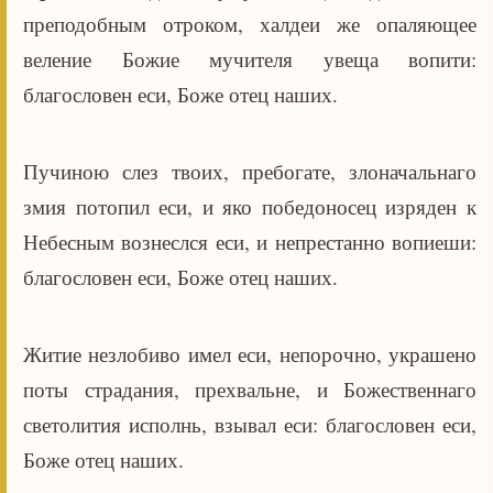
преподобным отроком, халдеи же опаляющее
веление Божие мучителя увеща вопити:
благословен еси, Боже отец наших.
Пучиною слез твоих, пребогате, злоначальнаго
змия потопил еси, и яко победоносец изряден к
Небесным вознеслся еси, и непрестанно вопиеши:
благословен еси, Боже отец наших.
Житие незлобиво имел еси, непорочно, украшено
поты страдания, прехвальне, и Божественнаго
светолития исполнь, взывал еси: благословен еси,
Боже отец наших.