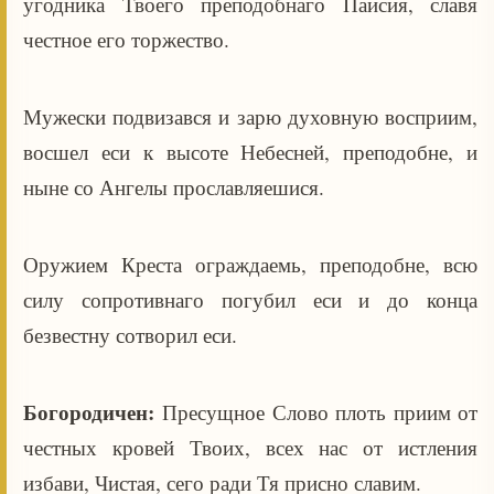
угодника Твоего преподобнаго Паисия, славя
честное его торжество.
Мужески подвизався и зарю духовную восприим,
восшел еси к высоте Небесней, преподобне, и
ныне со Ангелы прославляешися.
Оружием Креста ограждаемь, преподобне, всю
силу сопротивнаго погубил еси и до конца
безвестну сотворил еси.
Богородичен:
Пресущное Слово плоть приим от
честных кровей Твоих, всех нас от истления
избави, Чистая, сего ради Тя присно славим.