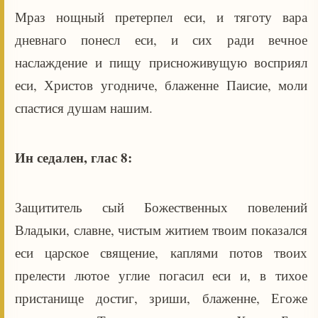
Мраз нощный претерпел еси, и тяготу вара
дневнаго понесл еси, и сих ради вечное
наслаждение и пищу присноживущую восприял
еси, Христов угодниче, блаженне Паисие, моли
спастися душам нашим.
Ин седален, глас 8:
Защититель сый Божественных повелений
Владыки, славне, чистым житием твоим показался
еси царское священие, каплями потов твоих
прелести лютое углие погасил еси и, в тихое
пристанище достиг, зриши, блаженне, Егоже