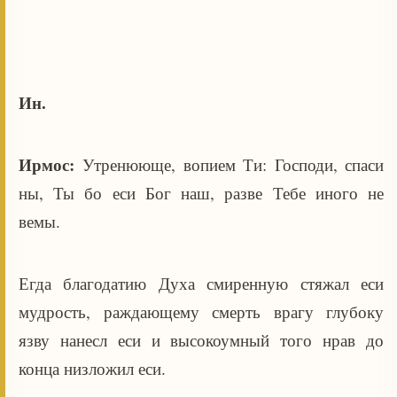
Ин.
Ирмос:
Утренююще, вопием Ти: Господи, спаси
ны, Ты бо еси Бог наш, разве Тебе иного не
вемы.
Егда благодатию Духа смиренную стяжал еси
мудрость, раждающему смерть врагу глубоку
язву нанесл еси и высокоумный того нрав до
конца низложил еси.