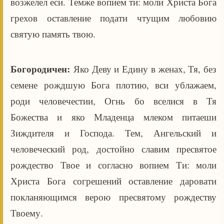
возжелел еси. Темже вопием ти: моли Христа Бога
грехов оставление подати чтущим любовию
святую память твою.
Богородичен:
Яко Деву и Едину в женах, Тя, без
семене рождшую Бога плотию, вси ублажаем,
роди человечестии, Огнь бо вселися в Тя
Божества и яко Младенца млеком питаеши
Зиждителя и Господа. Тем, Ангельский и
человеческий род, достойно славим пресвятое
рождество Твое и согласно вопием Ти: моли
Христа Бога согрешений оставление даровати
покланяющимся верою пресвятому рождеству
Твоему.