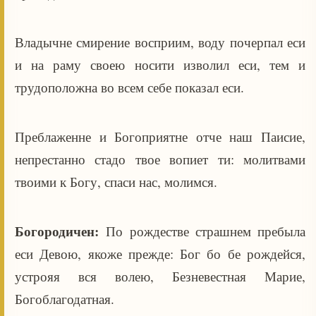
Владычне смирение восприим, воду почерпал еси
и на раму своею носити изволил еси, тем и
трудоположна во всем себе показал еси.
Преблаженне и Богоприятне отче наш Паисие,
непрестанно стадо твое вопиет ти: молитвами
твоими к Богу, спаси нас, молимся.
Богородичен:
По рождестве страшнем пребыла
еси Девою, якоже прежде: Бог бо бе рождейся,
устрояя вся волею, Безневестная Марие,
Богоблагодатная.