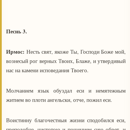
Песнь 3.
Ирмос:
Несть свят, якоже Ты, Господи Боже мой,
вознесый рог верных Твоих, Блаже, и утвердивый
нас на камени исповедания Твоего.
Молчанием язык обуздал еси и немятежным
житием во плоти ангельски, отче, пожил еси.
Воистинну благочестныя жизни сподобился еси,
преподобне, чистотою и пощением сию обрет, и