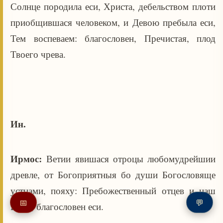
Солнце породила еси, Христа, дебельством плоти
приобщившася человеком, и Девою пребыла еси,
Тем воспеваем: благословен, Пречистая, плод
Твоего чрева.
Ин.
Ирмос:
Ветии явишася отроцы любомудрейшии
древле, от Богоприятныя бо души Богословяще
устнами, пояху: Пребожественный отцев и наш
📅
💬
Боже, благословен еси.