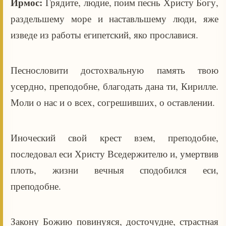
Ирмос:
Грядите, людие, поим песнь Христу Богу,
раздельшему море и наставльшему люди, яже
изведе из работы египетский, яко прославися.
Песнословити достохвальную память твою
усердно, преподобне, благодать дана ти, Кирилле.
Моли о нас и о всех, согрешивших, о оставлении.
Иноческий свой крест взем, преподобне,
последовал еси Христу Вседержителю и, умертвив
плоть, жизни вечныя сподобился еси,
преподобне.
Закону Божию повинуяся, досточудне, страстная