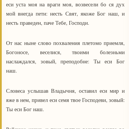
еси уста моя на враги моя, возвесели бо ся дух
мой внегда пети: несть Свят, якоже Бог наш, и
несть праведен, паче Тебе, Господи.
От нас ныне слово похваления плетомо приемля,
Богоносе, веселися, твоими болезньми
наслаждался, зовый, преподобне: Ты еси Бог
наш.
Словеса услышав Владычня, оставил еси мир и
яже в нем, привел еси семя твое Господеви, зовый:
Ты еси Бог наш.