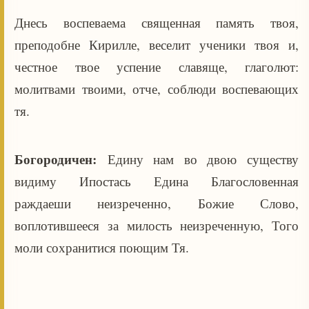
Днесь воспеваема священная память твоя,
преподобне Кирилле, веселит ученики твоя и,
честное твое успение славяще, глаголют:
молитвами твоими, отче, соблюди воспевающих
тя.
Богородичен:
Едину нам во двою существу
видиму Ипостась Едина Благословенная
раждаеши неизреченно, Божие Слово,
воплотившееся за милость неизреченную, Того
моли сохранитися поющим Тя.