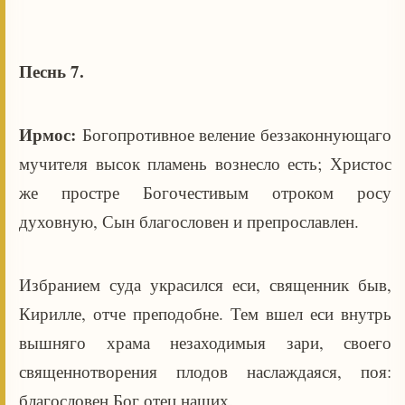
Песнь 7.
Ирмос:
Богопротивное веление беззаконнующаго
мучителя высок пламень вознесло есть; Христос
же простре Богочестивым отроком росу
духовную, Сын благословен и препрославлен.
Избранием суда украсился еси, священник быв,
Кирилле, отче преподобне. Тем вшел еси внутрь
вышняго храма незаходимыя зари, своего
священнотворения плодов наслаждаяся, поя:
благословен Бог отец наших.