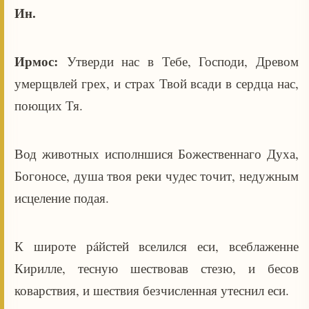
Ин.
Ирмос:
Утверди нас в Тебе, Господи, Древом
умерщвлей грех, и страх Твой всади в сердца нас,
поющих Тя.
Вод животных исполншися Божественнаго Духа,
Богоносе, душа твоя реки чудес точит, недужным
исцеление подая.
К широте рáйстей вселился еси, всеблаженне
Кирилле, тесную шествовав стезю, и бесов
коварствия, и шествия безчисленная утеснил еси.