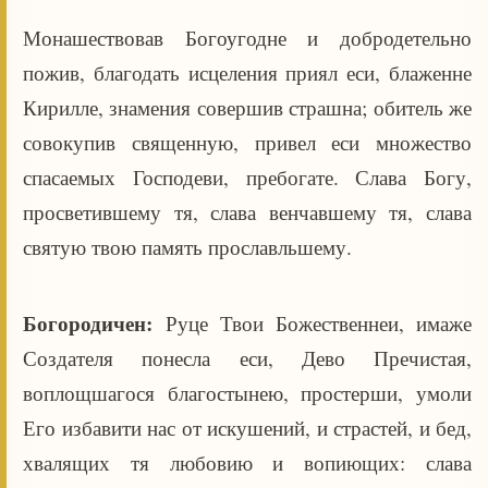
Монашествовав Богоугодне и добродетельно
пожив, благодать исцеления приял еси, блаженне
Кирилле, знамения совершив страшна; обитель же
совокупив священную, привел еси множество
спасаемых Господеви, пребогате. Слава Богу,
просветившему тя, слава венчавшему тя, слава
святую твою память прославльшему.
Богородичен:
Руце Твои Божественнеи, имаже
Создателя понесла еси, Дево Пречистая,
воплощшагося благостынею, простерши, умоли
Его избавити нас от искушений, и страстей, и бед,
хвалящих тя любовию и вопиющих: слава