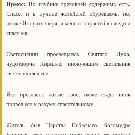
Ирмос:
Во глубине греховней содержимь есть,
Спасе, и в пучине житейстей обуреваемь, но,
якоже Иону от зверя, и мене от страстей возведи и
спаси мя.
Светосиянии просвещаемь Святаго Духа,
чудотворче Кирилле, инокующим светильник
светел явился еси.
Яко преславно житие твое, имже стадо инок
привел еси к разуму спасительному.
Житель быв Царства Небеснаго, богомудре
Кирилле, сего улучити моли верою тя присно