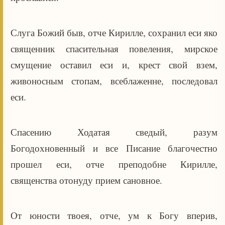
Слуга Божий быв, отче Кирилле, сохранил еси яко
священник спасительная повеления, мирское
смущение оставил еси и, крест свой взем,
живоносным стопам, всеблаженне, последовал
еси.
Спасению Ходатая сведый, разум
Богодохновенный и все Писание благочестно
прошел еси, отче преподобне Кирилле,
священства отонуду прием сановное.
От юности твоея, отче, ум к Богу вперив,