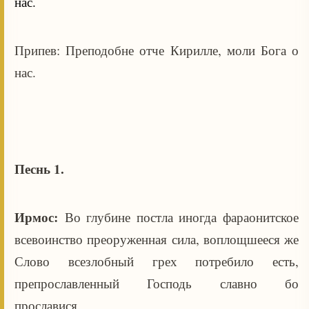
нас.
Припев: Преподобне отче Кирилле, моли Бога о
нас.
Песнь 1.
Ирмос:
Во глубине постла иногда фараонитское
всевоинство преоруженная сила, воплощшееся же
Слово всезлобный грех потребило есть,
препрославленный Господь славно бо
прославися.