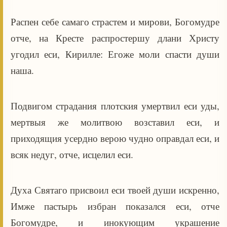
Распен себе самаго страстем и мирови, Богомудре
отче, на Кресте распростершу длани Христу
угодил еси, Кирилле: Егоже моли спасти души
наша.
Подвигом страдания плотския умертвил еси уды,
мертвыя же молитвою возставил еси, и
приходящия усердно верою чудно оправдал еси, и
всяк недуг, отче, исцелил еси.
Духа Святаго присвоил еси твоей души искренно,
Имже пастырь избран показался еси, отче
Богомудре, и инокующим украшение