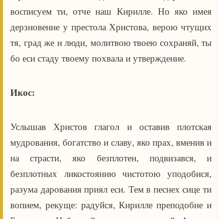
восписуем ти, отче наш Кирилле. Но яко имея
дерзновение у престола Христова, верою чтущих
тя, град же и люди, молитвою твоею сохраняй, ты
бо еси стаду твоему похвала и утверждение.
Икос:
Услышав Христов глагол и оставив плотская
мудрования, богатство и славу, яко прах, вменив и
на страсти, яко безплотен, подвизався, и
безплотных ликостоянию чистотою уподобися,
разума дарования приял еси. Тем в песнех сице ти
вопием, рекуще: радуйся, Кирилле преподобне и