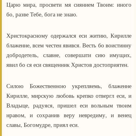
Царю мира, просвети мя сиянием Твоим: иного
бо, разве Тебе, бога не знаю.
Христокрасному одержался еси житию, Кирилле
блаженне, всем честен явився. Весть бо воистинну
добродетель, славне, совершати сию имущих,
явил бо ся еси священник Христов достоприятен.
Силою Божественною укрепляемь, блаженне
Кирилле, мирскую любовь крепко отвергл еси, и
Владыце, радуяся, пришел еси вольным твоим
нравом, и сохранив веру невредиму, и венец
славы, Богомудре, приял еси.