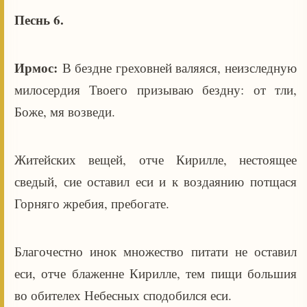
Песнь 6.
Ирмос:
В бездне греховней валяяся, неизследную
милосердия Твоего призываю бездну: от тли,
Боже, мя возведи.
Житейских вещей, отче Кирилле, нестоящее
сведый, сие оставил еси и к воздаянию потщася
Горняго жребия, пребогате.
Благочестно инок множество питати не оставил
еси, отче блаженне Кирилле, тем пищи большия
во обителех Небесных сподобился еси.