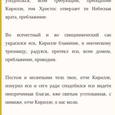
уподоблься, всем требующим, преподобне
Кирилле, тем Христос отверзает ти Небесная
врата, преблаженне.
Во всечестный и во священнический сан
украсился еси, Кирилле блаженне, и иноческому
тризнищу, радуяся, притекл еси, всем домом,
преблаженне, приводим.
Постом и молитвами тело твое, отче Кирилле,
изнурил еси и сего ради сподобился еси видети
неизреченная благая, яже святым уготованная, с
нимиже, отче Кирилле, о нас моли.