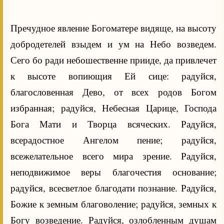
Пречудное явление Богоматере видяще, на высоту
добродетелей взыдем и ум на Небо возведем.
Сего бо ради небошественне прииде, да привлечет
к высоте вопиющия Ей сице: радуйся,
благословенная Дево, от всех родов Богом
избранная; радуйся, Небесная Царице, Господа
Бога Мати и Творца всяческих. Радуйся,
всерадостное Ангелом пение; радуйся,
всежелательное всего мира зрение. Радуйся,
неподвижимое веры благочестия основание;
радуйся, всесветлое благодати познание. Радуйся,
Божие к земным благоволение; радуйся, земных к
Богу возведение. Радуйся, озлобленным душам