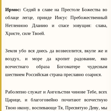
Ирмос:
Седяй в славе на Престоле Божества во
облаце легце, прииде Иисус Пребожественный
Нетленною Дланию и спасе зовущия: слава,
Христе, силе Твоей.
Земля убо вся днесь да возвеселится, вкупе же и
воздух, и море да кропит радование, яко
всечестнаго образа Богоматере чудесным
шествием Российская страна преславно озарися.
Раболепно служат и Ангельстии чинове Тебе, всех
Царице, и благоговейно почитают всечестную
Твою икону, воспевающе Тя, Пресвятую Деву, мы