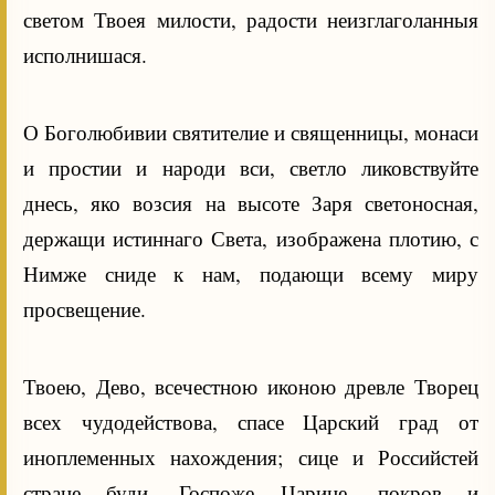
светом Твоея милости, радости неизглаголанныя
исполнишася.
О Боголюбивии святителие и священницы, монаси
и простии и народи вси, светло ликовствуйте
днесь, яко возсия на высоте Заря светоносная,
держащи истиннаго Света, изображена плотию, с
Нимже сниде к нам, подающи всему миру
просвещение.
Твоею, Дево, всечестною иконою древле Творец
всех чудодействова, спасе Царский град от
иноплеменных нахождения; сице и Российстей
стране буди, Госпоже Царице, покров и