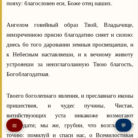
пояху: благословен еси, Боже отец наших.
Ангелом говейный образ Твой, Владычице,
неизреченною присно благодатию сияет и силою:
днесь бо того даровании земныя просвещаеши, и
к Небесным наставляеши, и к вечному животу
устрояеши за неизглаголанную Твою благость,
Богоблагодатная.
Твоего боголепнаго явления, и преславнаго иконы
пришествия, и чудес пучины, Чистая,
витийствующих уста никакоже возмогают
исповедати; мы же, грубии, что возглаголем?
📅
💬
точию: помилуй и спаси нас, о Всемилостивая