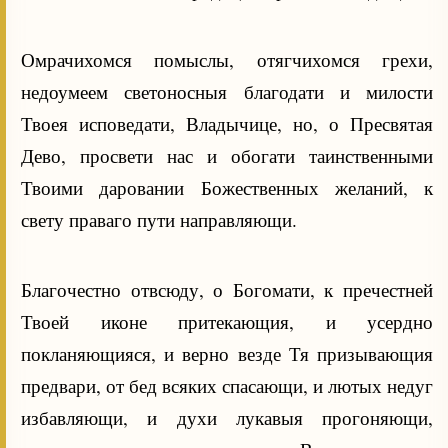
Омрачихомся помыслы, отягчихомся грехи,
недоумеем светоносныя благодати и милости
Твоея исповедати, Владычице, но, о Пресвятая
Дево, просвети нас и обогати таинственными
Твоими даровании Божественных желаний, к
свету праваго пути направляющи.
Благочестно отвсюду, о Богомати, к пречестней
Твоей иконе притекающия, и усердно
покланяющияся, и верно везде Тя призывающия
предвари, от бед всяких спасающи, и лютых недуг
избавляющи, и духи лукавыя прогоняющи,