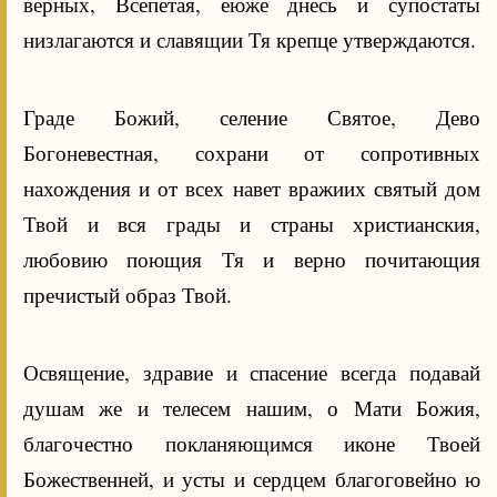
верных, Всепетая, еюже днесь и супостаты
низлагаются и славящии Тя крепце утверждаются.
Граде Божий, селение Святое, Дево
Богоневестная, сохрани от сопротивных
нахождения и от всех навет вражиих святый дом
Твой и вся грады и страны христианския,
любовию поющия Тя и верно почитающия
пречистый образ Твой.
Освящение, здравие и спасение всегда подавай
душам же и телесем нашим, о Мати Божия,
благочестно покланяющимся иконе Твоей
Божественней, и усты и сердцем благоговейно ю