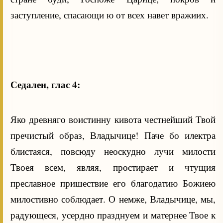
заступление, спасающи ю от всех навет вражиих.
Седален, глас 4:
Яко древняго воистинну кивота честнейший Твой
пречистый образ, Владычице! Паче бо илектра
блистаяся, повсюду неоскудно лучи милости
Твоея всем, являя, простирает и чтущия
преславное пришествие его благодатию Божиею
милостивно соблюдает. О немже, Владычице, мы,
радующеся, усердно празднуем и матернее Твое к