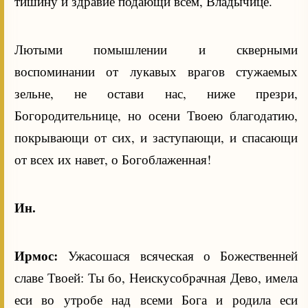
тишину и здравие подающи всем, Владычице.
Лютыми помышлении и скверными
воспоминании от лукавых врагов стужаемых
зельне, не остави нас, ниже презри,
Богородительнице, но осени Твоею благодатию,
покрывающи от сих, и заступающи, и спасающи
от всех их навет, о Богоблаженная!
Ин.
Ирмос:
Ужасошася всяческая о Божественней
славе Твоей: Ты бо, Неискусобрачная Дево, имела
еси во утробе над всеми Бога и родила еси