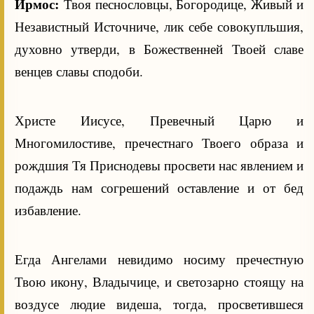
Ирмос:
Твоя песнословцы, Богородице, Живый и
Независтный Источниче, лик себе совокупльшия,
духовно утверди, в Божественней Твоей славе
венцев славы сподоби.
Христе Иисусе, Превечный Царю и
Многомилостиве, пречестнаго Твоего образа и
рождшия Тя Приснодевы просвети нас явлением и
подаждь нам согрешений оставление и от бед
избавление.
Егда Ангелами невидимо носиму пречестную
Твою икону, Владычице, и светозарно стоящу на
воздусе людие видеша, тогда, просветившеся