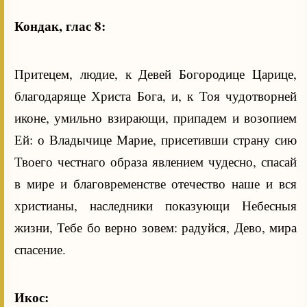
Кондак, глас 8:
Притецем, людие, к Девей Богородице Царице,
благодаряще Христа Бога, и, к Тоя чудотворней
иконе, умильно взирающи, припадем и возопием
Ей: о Владычице Марие, присетивши страну сию
Твоего честнаго образа явлением чудесно, спасай
в мире и благовременстве отечество наше и вся
христианы, наследники показующи Небесныя
жизни, Тебе бо верно зовем: радуйся, Дево, мира
спасение.
Икос: