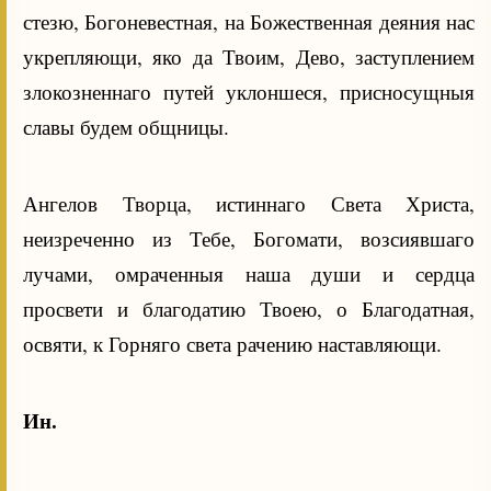
стезю, Богоневестная, на Божественная деяния нас
укрепляющи, яко да Твоим, Дево, заступлением
злокозненнаго путей уклоншеся, присносущныя
славы будем общницы.
Ангелов Творца, истиннаго Света Христа,
неизреченно из Тебе, Богомати, возсиявшаго
лучами, омраченныя наша души и сердца
просвети и благодатию Твоею, о Благодатная,
освяти, к Горняго света рачению наставляющи.
Ин.