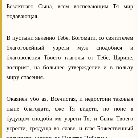
Безлетнаго Сына, всем воспевающим Тя мир
подавающая.
В пустыни явленно Тебе, Богомати, со святителем
благоговейный узрети муж сподобися и
благоволения Твоего глаголы от Тебе, Царице,
восприят, на большее утверждение и в пользу
миру спасения.
Окаянен убо аз, Всечистая, и недостоин таковыя
ныне благодати, еже Тя видети, но поне в
будущем сподоби мя узрети Тя, и Сына Твоего
усрести, грядуща во славе, и глас Божественный
услышати, зовущь во Царство Небесное.