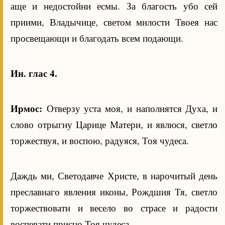
аще и недостойни есмы. За благость убо сей
приими, Владычице, светом милости Твоея нас
просвещающи и благодать всем подающи.
Ин. глас 4.
Ирмос:
Отверзу уста моя, и наполнятся Духа, и
слово отрыгну Царице Матери, и явлюся, светло
торжествуя, и воспою, радуяся, Тоя чудеса.
Даждь ми, Светодавче Христе, в нарочитый день
преславнаго явления иконы, Рождшия Тя, светло
торжествовати и весело во страсе и радости
воспевати присно Тоя чудеса.