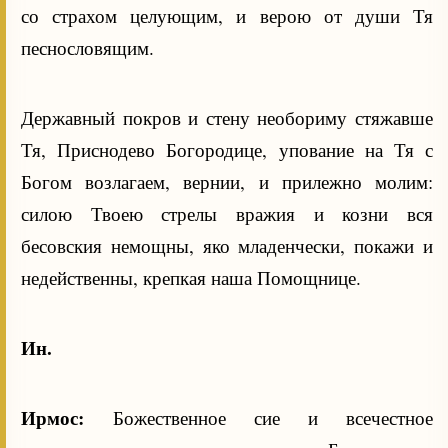
со страхом целующим, и верою от души Тя
песнословящим.
Державный покров и стену необориму стяжавше
Тя, Приснодево Богородице, упование на Тя с
Богом возлагаем, вернии, и прилежно молим:
силою Твоею стрелы вражия и козни вся
бесовския немощны, яко младенчески, покажи и
недейственны, крепкая наша Помощнице.
Ин.
Ирмос:
Божественное сие и всечестное