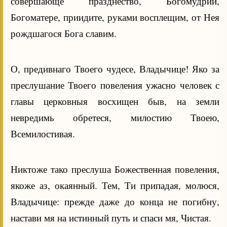
совершающе празднество, Богомудрии,
Богоматере, приидите, руками восплещим, от Нея
рождшагося Бога славим.
О, предивнаго Твоего чудесе, Владычице! Яко за
преслушание Твоего повеления ужасно человек с
главы церковныя восхищен быв, на земли
невредимь обретеся, милостию Твоею,
Всемилостивая.
Никтоже тако преслуша Божественная повеления,
якоже аз, окаянный. Тем, Ти припадая, молюся,
Владычице: прежде даже до конца не погибну,
настави мя на истинный путь и спаси мя, Чистая.