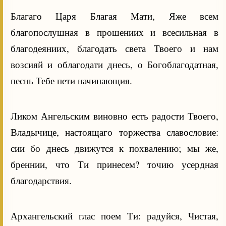
Благаго Царя Благая Мати, Яже всем
благопослушная в прошениих и всесильная в
благодеяниих, благодать света Твоего и нам
возсияй и облагодати днесь, о Богоблагодатная,
песнь Тебе пети начинающия.
Ликом Ангельским виновно есть радости Твоего,
Владычице, настоящаго торжества славословие:
сии бо днесь движутся к похвалению; мы же,
бреннии, что Ти принесем? точию усердная
благодарствия.
Архангельский глас поем Ти: радуйся, Чистая,