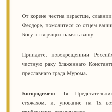
От корене честна израстше, славнии
Феодоре, помолитеся со отцем ваши
Богу о творящих память вашу.
Приидите, новокрещеннии Россий
честную раку блаженнаго Константи
преславнаго града Мурома.
Богородичен:
Тя Предстательни
стяжахом, и, упование на Тя во
прибегающе, ограждаемся.