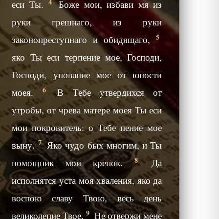
4
еси Ты.
Боже мои, избави мя из
руки грешнаго, из руки
5
законопреступнаго и обидящаго,
яко Ты еси терпение мое, Господи,
Господи, упование мое от юности
6
моея.
В Тебе утвердихся от
утробы, от чрева матере моея Ты еси
мои покровитель: о Тебе пение мое
7
выну.
Яко чудо бых многим, и Ты
8
помощник мои крепок.
Да
исполнятся уста моя хваления, яко да
воспою славу Твою, весь день
9
великолепие Твое.
Не отвержи мене