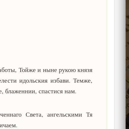
аботы, Тойже и ныне рукою князя
елести идольския избави. Темже,
, блаженнии, спастися нам.
ченнаго Света, ангельскими Тя
ичаем.