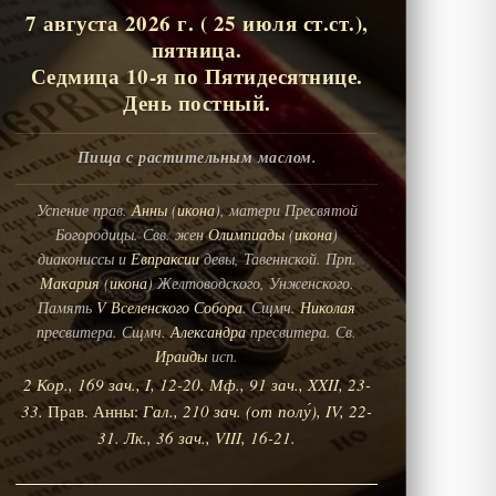
7 августа 2026 г. ( 25 июля ст.ст.),
пятница.
Седмица 10-я по Пятидесятнице.
День постный.
Пища с растительным маслом.
Успение прав.
Анны
(
икона
), матери Пресвятой
Богородицы. Свв. жен
Олимпиады
(
икона
)
диакониссы и
Евпраксии
девы, Тавеннской. Прп.
Макария
(
икона
) Желтоводского, Унженского.
Память
V Вселенского Собора
. Сщмч.
Николая
пресвитера. Сщмч.
Александра
пресвитера. Св.
Ираиды
исп.
2 Кор., 169 зач., I, 12-20.
Мф., 91 зач., XXII, 23-
33.
Прав. Анны:
Гал., 210 зач. (от полу́), IV, 22-
31.
Лк., 36 зач., VIII, 16-21.