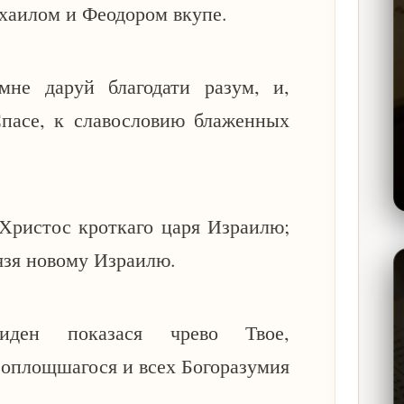
хаилом и Феодором вкупе.
не даруй благодати разум, и,
Спасе, к славословию блаженных
Христос кроткаго царя Израилю;
нязя новому Израилю.
виден показася чрево Твое,
Воплощшагося и всех Богоразумия