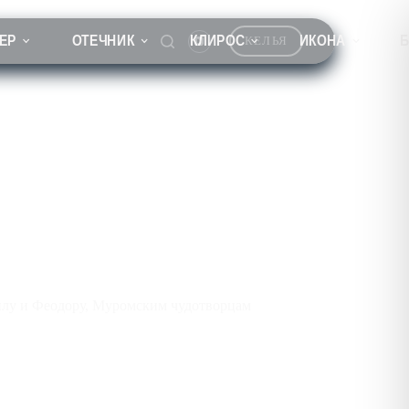
ЕР
ОТЕЧНИК
КЛИРОС
ИКОНА
КЕЛЬЯ
ким чудотворцам
илу и Феодору, Муромским чудотворцам