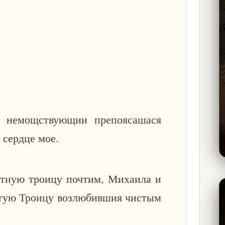
и немощствующии препоясашася
 сердце мое.
стную троицу почтим, Михаила и
ятую Троицу возлюбившия чистым