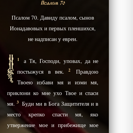
Псалом 70
Псалом 70. Давиду псалом, сынов
Ионадавовых и первых пленшихся,
не надписан у евреи.
Н
1
а Тя, Господи, уповах, да не
2
постыжуся в век.
Правдою
Твоею избави мя и изми мя,
приклони ко мне ухо Твое и спаси
3
мя.
Буди ми в Бога Защитителя и в
место крепко спасти мя, яко
утвержение мое и прибежище мое