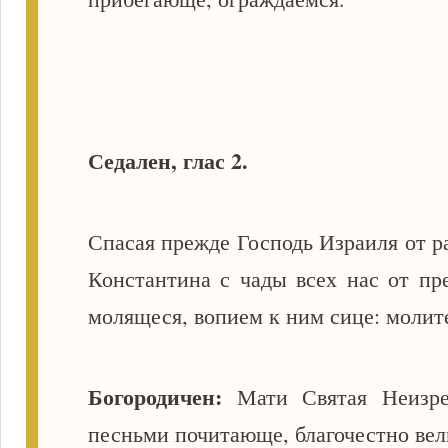
Седален, глас 2.
Спасая прежде Господь Израиля от р
Константина с чады всех нас от пр
молящеся, вопием к ним сице: молите
Богородичен:
Мати Святая Неизре
песньми почитающе, благочестно вел