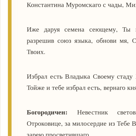
Константина Муромскаго с чады, Ми
Иже даруя семена сеющему, Ты м
разрешив союз языка, обнови мя, 
Твоих.
Избрал есть Владыка Своему стаду 
Тойже и тебе избрал есть, вернаго к
Богородичен:
Невестник свето
Отроковице, за милосердие из Тебе 
зарею просветившаго.