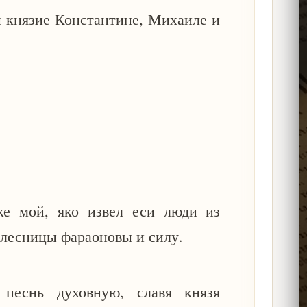
и князие Константине, Михаиле и
же мой, яко извел еси люди из
олесницы фараоновы и силу.
песнь духовную, славя князя