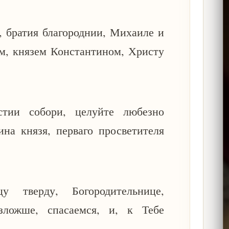
, братия благороднии, Михаиле и
м, князем Константином, Христу
стии собори, целуйте любезно
на князя, перваго просветителя
цу тверду, Богородительнице,
зложше, спасаемся, и, к Тебе