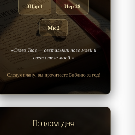
3Цар 1
Иер 28
Мк 2
«Слово Твое — светильник ноге моей и
свет стезе моей.»
Следуя плану, вы прочитаете Библию за год!
Псалом дня