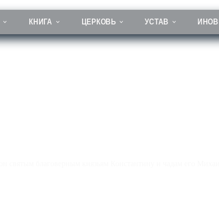
КНИГА
ЦЕРКОВЬ
УСТАВ
ИНОВ
 князьям Константину и чадам его Михаилу и Феодору, Муромс
он святым благоверным князьям Константину и чадам его Миха