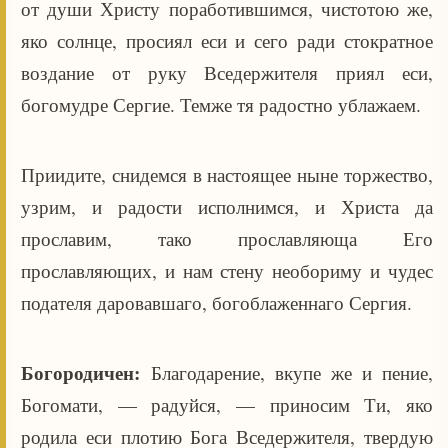
от души Христу поработившимся, чистотою же,
яко солнце, просиял еси и сего ради стократное
воздание от руку Вседержителя приял еси,
богомудре Сергие. Темже тя радостно ублажаем.
Приидите, снидемся в настоящее ныне торжество,
узрим, и радости исполнимся, и Христа да
прославим, тако прославляюща Его
прославляющих, и нам стену необориму и чудес
подателя даровавшаго, богоблаженнаго Сергия.
Богородичен:
Благодарение, вкупе же и пение,
Богомати, — радуйся, — приносим Ти, яко
родила еси плотию Бога Вседержителя, твердую