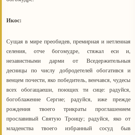
Икос:
Сущая в мире преобидев, премирная и нетленная
селения, отче богомудре, стяжал еси и,
независтными дарми от Вседержительныя
десницы по числу добродетелей обогатився и
венцем почести, яко победитель, венчався, чудесы
всех обогащаеши, поющих ти сице: радуйся,
богоблаженне Сергие; радуйся, иже прежде
рождения твоего трикраты проглашением
прославивый Святую Троицу; радуйся, яко от
младенства твоего избранный сосуд быв