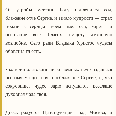
От утробы матерни Богу прилепился еси,
блаженне отче Сергие, и зачало мудрости — страх
Божий в сердцы твоем имел еси, корень и
основание всех благих, нищету духовную
возлюбив. Сего ради Владыка Христос чудесы
обогатил тя есть.
Яко крин благовонный, от земных недр издашася
честныя мощи твоя, преблаженне Сергие, и, яко
сокровище, чудес зарю испущают, веселяще
духовная чада твоя.
Днесь радуется Царствующий град Москва, и