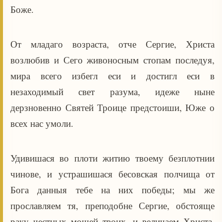
Боже.
От младаго возраста, отче Сергие, Христа
возлюбив и Сего живоносным стопам последуя,
мира всего избегл еси и достигл еси в
незаходимый свет разума, идеже ныне
дерзновенно Святей Троице предстоиши, Юже о
всех нас умоли.
Удивишася во плоти житию твоему безплотнии
чинове, и устрашишася бесовская полчища от
Бога данныя тебе на них победы; мы же
прославляем тя, преподобне Сергие, обстояще
раку честных мощей твоих, и величаем Христа,