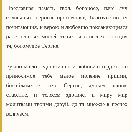
Преславная память твоя, богоносе, паче луч
солнечных верныя просвещает, благочестно тя
почитающия, и верою и любовию покланяющияся
раце честных мощей твоих, и в песнех поющия
тя, богомудре Сергие.
Рукою моею недостойною и любовию сердечною
приносимое тебе малое моление приими,
богоблаженне отче Сергие, душам нашим
спасение, и телесем здравие, и миру мир
молитвами твоими даруй, да тя множае в песнех
величаем.