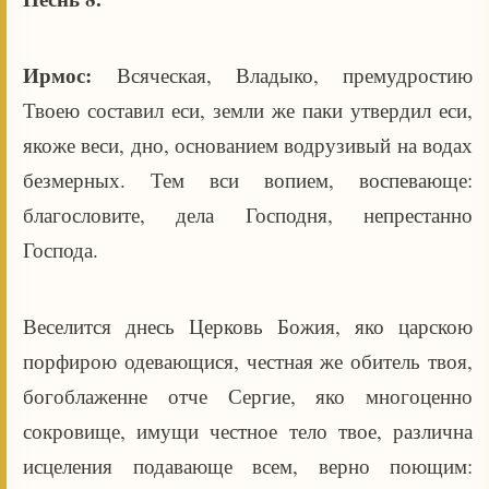
Ирмос:
Всяческая, Владыко, премудростию
Твоею составил еси, земли же паки утвердил еси,
якоже веси, дно, основанием водрузивый на водах
безмерных. Тем вси вопием, воспевающе:
благословите, дела Господня, непрестанно
Господа.
Веселится днесь Церковь Божия, яко царскою
порфирою одевающися, честная же обитель твоя,
богоблаженне отче Сергие, яко многоценно
сокровище, имущи честное тело твое, различна
исцеления подавающе всем, верно поющим: