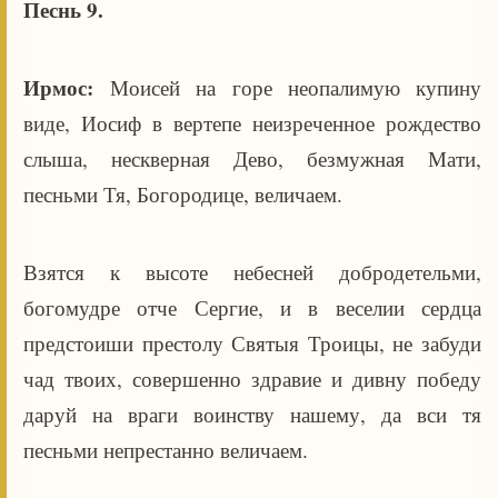
Песнь 9.
Ирмос:
Моисей на горе неопалимую купину
виде, Иосиф в вертепе неизреченное рождество
слыша, нескверная Дево, безмужная Мати,
песньми Тя, Богородице, величаем.
Взятся к высоте небесней добродетельми,
богомудре отче Сергие, и в веселии сердца
предстоиши престолу Святыя Троицы, не забуди
чад твоих, совершенно здравие и дивну победу
даруй на враги воинству нашему, да вси тя
песньми непрестанно величаем.