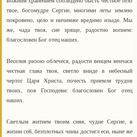
Божиим хранением соблюдено бысть честное тело
твое, богомудре Сергие, многими леты землею
покровено, цело и ничимже вредимо изыде. Мы
же, чада твоя, сие зряще, радостно вопием:
благословен Бог отец наших.
Веселия ризою облечеся, радости венцем венчася
честная глава твоя, светло вниде в небесный
чертог Царя Христа, почесть приемля трудов
твоих, поя Господеви: благословен Бог отец
наших.
Светлым житием твоим сияя, чудне Сергие, в
жизни сей, безплотных чины достигл еси, ныне же