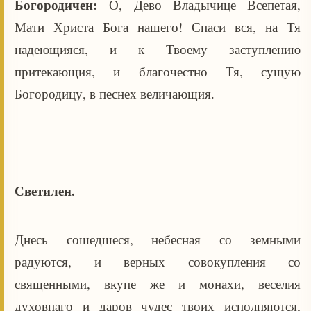
Богородичен:
О, Дево Владычице Всепетая,
Мати Христа Бога нашего! Спаси вся, на Тя
надеющияся, и к Твоему заступлению
притекающия, и благочестно Тя, сущую
Богородицу, в песнех величающия.
Светилен.
Днесь сошедшеся, небесная со земными
радуются, и верных совокупления со
священными, вкупе же и монахи, веселия
духовнаго и даров чудес твоих исполняются,