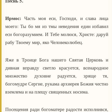
Песнь 5.
Ирмос:
Часть моя еси, Господи, и слава лица
моего: Ты бо мя из тмы неведения един избавил
еси богоразумием. И Тебе молюся, Христе: даруй
рабу Твоему мир, яко Человеколюбец.
Яже в Троице Бога нашего Святая Церковь и
дивная вправду светло красуется, всенародное
множество духовне радуется, зряще тя,
богомудре Сергие, рукама архиерея Божия честно
вземлема и на плещу священных носима.
Посещения ради богоматере радости исполнився,