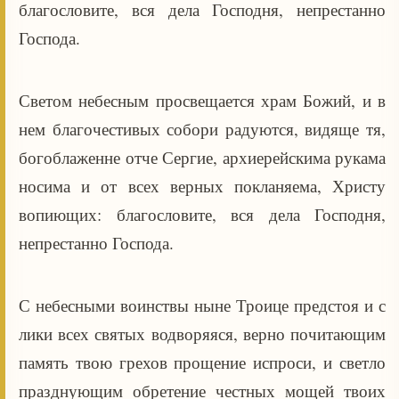
благословите, вся дела Господня, непрестанно
Господа.
Светом небесным просвещается храм Божий, и в
нем благочестивых собори радуются, видяще тя,
богоблаженне отче Сергие, архиерейскима рукама
носима и от всех верных покланяема, Христу
вопиющих: благословите, вся дела Господня,
непрестанно Господа.
С небесными воинствы ныне Троице предстоя и с
лики всех святых водворяяся, верно почитающим
память твою грехов прощение испроси, и светло
празднующим обретение честных мощей твоих