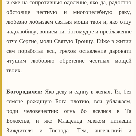
и еже на сопротивныя одоление, яко да, радостно
обстояще честную и многоцелебную раку,
любезно лобызаем святыя мощи твоя и, яко отцу
чадолюбиву, вопием ти: богомудре и преблаженне
отче Сергие, моли Святую Троицу, Ейже в житии
сем поработал еси, грехов оставление даровати
чтущим любовию обретение честных мощей
твоих.
Богородичен:
Яко деву и едину в женах, Тя, без
семене рождшую Бога плотию, вси ублажаем,
роди человечестии: огнь бо вселися в Тя
Божества, и яко Младенца млеком питаеши
Зиждителя и Господа. Тем, ангельский и