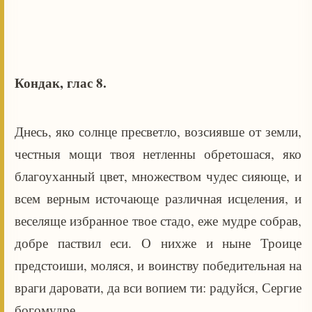
Кондак, глас 8.
Днесь, яко солнце пресветло, возсиявше от земли,
честныя мощи твоя нетленны обретошася, яко
благоуханный цвет, множеством чудес сияюще, и
всем верным источающе различная исцеления, и
веселяще избранное твое стадо, еже мудре собрав,
добре паствил еси. О нихже и ныне Троице
предстоиши, моляся, и воинству победительная на
враги даровати, да вси вопием ти: радуйся, Сергие
богомудре.