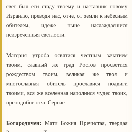
свет был еси стаду твоему и наставник новому
Израилю, преводя нас, отче, от земли к небесным
обителем, идеже ныне наслаждаешися
неизреченныя светлости.
Матерня утроба освятися честным зачатием
твоим, славный же град Ростов просветися
рождеством твоим, великая же твоя и
многославная обитель прославися подвиги
твоими, вся же вселенная наполнися чудес твоих,
преподобне отче Сергие.
Богородичен:
Мати Божия Пречистая, твердая