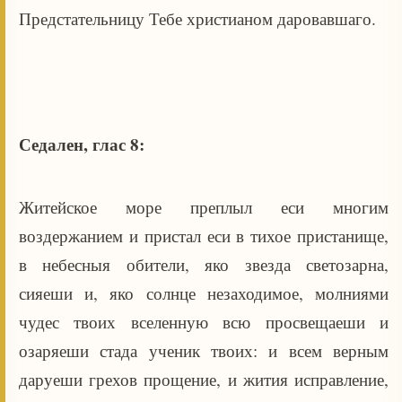
Предстательницу Тебе христианом даровавшаго.
Седален, глас 8:
Житейское море преплыл еси многим
воздержанием и пристал еси в тихое пристанище,
в небесныя обители, яко звезда светозарна,
сияеши и, яко солнце незаходимое, молниями
чудес твоих вселенную всю просвещаеши и
озаряеши стада ученик твоих: и всем верным
даруеши грехов прощение, и жития исправление,