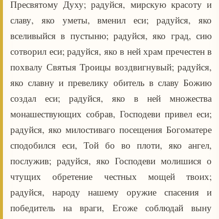
Пресвятому Духу; радуйся, мирскую красоту и
славу, яко уметы, вменил еси; радуйся, яко
вселивыйся в пустыню; радуйся, яко град, сию
сотворил еси; радуйся, яко в ней храм пречестен в
похвалу Святыя Троицы воздвигнувый; радуйся,
яко славну и превелику обитель в славу Божию
создал еси; радуйся, яко в ней множества
монашествующих собрав, Господеви привел еси;
радуйся, яко милостиваго посещения Богоматере
сподобился еси, Той бо во плоти, яко ангел,
послужив; радуйся, яко Господеви молишися о
чтущих обретение честных мощей твоих;
радуйся, народу нашему оружие спасения и
победитель на враги, Егоже соблюдай выну