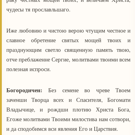
чудесы тя прославльшаго.
Иже любовию и чистою верою чтущим честное и
славное обретение святых мощей твоих и
празднующим светло священную память твою,
отче преблаженне Сергие, молитвами твоими всем
полезная испроси.
Богородичен:
Без семене во чреве Твоем
заченши Творца всех и Спасителя, Богомати
Владычице, и рождши плотию Христа Бога,
Егоже молитвами Твоими милостива нам сотвори,
и да сподобимся вси явления Его и Царствия.