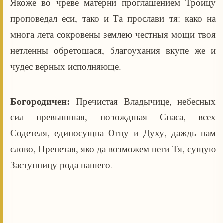
Якоже во чреве матерни проглашением Троицу
проповедал еси, тако и Та прослави тя: како на
многа лета сокровены землею честныя мощи твоя
нетленны обретошася, благоухания вкупе же и
чудес верных исполняюще.
Богородичен:
Пречистая Владычице, небесных
сил превышшая, порождшая Спаса, всех
Содетеля, единосущна Отцу и Духу, даждь нам
слово, Препетая, яко да возможем пети Тя, сущую
Заступницу рода нашего.