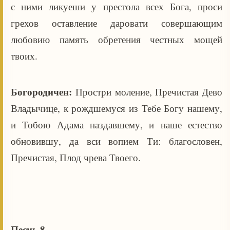
с ними ликуеши у престола всех Бога, проси
грехов оставление даровати совершающим
любовию память обретения честных мощей
твоих.
Богородичен:
Простри моление, Пречистая Дево
Владычице, к рождшемуся из Тебе Богу нашему,
и Тобою Адама наздавшему, и наше естество
обновившу, да вси вопием Ти: благословен,
Пречистая, Плод чрева Твоего.
Песнь 8.