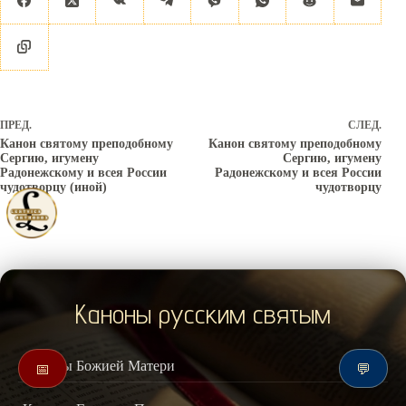
ПРЕД.
СЛЕД.
Канон святому преподобному
Канон святому преподобному
Сергию, игумену
Сергию, игумену
Радонежскому и всея России
Радонежскому и всея России
чудотворцу (иной)
чудотворцу
Каноны русским святым
Каноны Божией Матери
📅
💬