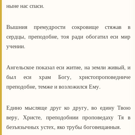
ныне нас спаси.
Вышния премудрости сокровище стяжав в
сердцы, преподобне, тоя ради обогатил еси мир
учении.
Ангельское показал еси житие, на земли живый, и
был еси храм Богу, христопроповедниче
преподобне, темже и возложился Ему.
Едино мысляще друг ко другу, во едину Твою
веру, Христе, преподобнии проповедаху Тя в
безъязычных устех, яко трубы боговещанныя.