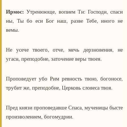
Ирмос:
Утренююще, вопием Ти: Господи, спаси
ны, Ты бо еси Бог наш, разве Тебе, иного не
вемы.
Не усече твоего, отче, мечь дерзновения, не
угаси, преподобне, заточение веры твоея.
Проповедует убо Рим ревность твою, богоносе,
трубит же, преподобне, Церковь словеса твоя.
Пред князи проповедавше Спаса, мученицы бысте
произволением, богомудрии.