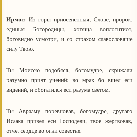
Ирмос:
Из горы приосененныя, Слове, пророк,
единыя Богородицы, хотяща воплотитися,
боговидно усмотри, и со страхом славословяше
силу Твою.
Ты Моисею подобяся, богомудре, скрижали
разумно прият учений: во мрак бо вшел еси
видений, и обогатился еси разума светом.
Ты Аврааму поревновав, богомудре, другаго
Исаака привел еси Господеви, твое жертвовав,
отче, сердце во огни совестне.