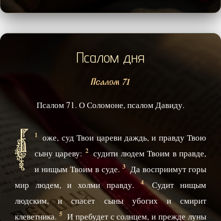
Псалом дня
Псалом 71
Псалом 71. О Соломоне, псалом Давиду.
Б
1
оже, суд Твои цареви даждь, и правду Твою
2
сыну цареву:
судити людем Твоим в правде,
3
и нищым Твоим в суде.
Да восприимут горы
4
мир людем, и холми правду.
Судит нищым
людским, и спасет сыны убогих и смирит
5
клеветника.
И пребудет с солнцем, и прежде луны