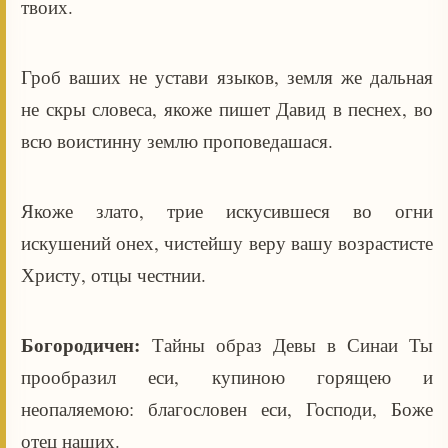
твоих.
Гроб ваших не устави языков, земля же дальная
не скры словеса, якоже пишет Давид в песнех, во
всю воистинну землю проповедашася.
Якоже злато, трие искусившеся во огни
искушений онех, чистейшу веру вашу возрастисте
Христу, отцы честнии.
Богородичен:
Тайны образ Девы в Синаи Ты
прообразил еси, купиною горящею и
неопаляемою: благословен еси, Господи, Боже
отец наших.