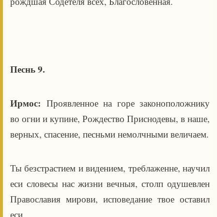
рождшая Содетеля всех, Благословенная.
Песнь 9.
Ирмос:
Проявленное на горе законоположнику
во огни и купине, Рождество Приснодевы, в наше,
верных, спасение, песньми немолчными величаем.
Ты безстрастием и видением, треблаженне, научил
еси словесы нас жизни вечныя, столп одушевлен
Православия мирови, исповедание твое оставил
еси.