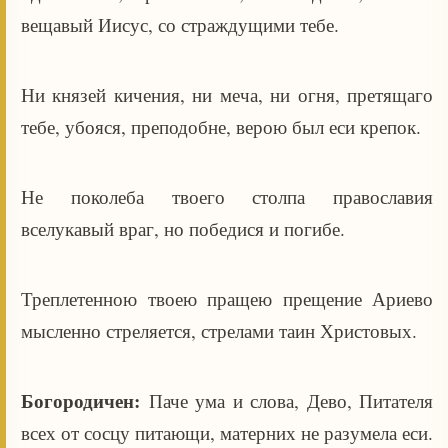
вещавый Иисус, со страждущими тебе.
Ни князей кичения, ни меча, ни огня, претящаго
тебе, убояся, преподобне, верою был еси крепок.
Не поколеба твоего столпа православия
вселукавый враг, но победися и погибе.
Треплетенною твоею пращею прещение Ариево
мысленно стреляется, стрелами таин Христовых.
Богородичен:
Паче ума и слова, Дево, Питателя
всех от сосцу питающи, матерних не разумела еси.