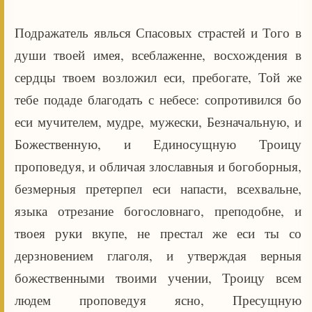
Подражатель явлься Спасовых страстей и Того в
души твоей имея, всеблаженне, восхождения в
сердцы твоем возложил еси, пребогате, Той же
тебе подаде благодать с небесе: сопротивился бо
еси мучителем, мудре, мужески, Безначальную, и
Божественную, и Единосущную Троицу
проповедуя, и обличая злославныя и богоборныя,
безмерныя претерпел еси напасти, всехвальне,
языка отрезание богословнаго, преподобне, и
твоея руки вкупе, не престал же еси ты со
дерзновением глаголя, и утверждая верныя
божественными твоими учении, Троицу всем
людем проповедуя ясно, Пресущную