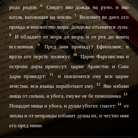
6
рода родов.
Снидет яко дождь на руно, и яко
7
капля, каплющая на землю.
Возсияет во днех eго
правда и множество мира, дондеже отъимется луна.
8
И обладает от моря до моря, и от рек до конец
9
вселенныя.
Пред ним припадут Ефиопляне, и
10
врази eго персть полижут.
Царие Фарсиистии и
острови дары принесут, царие Аравстии и Сава
11
дары приведут:
и поклонятся eму вси царие
12
земстии, вси языцы поработают eму.
Яко избави
13
нища от сильна, и убога, eмуже не бе помощника.
14
Пощадит нища и убога, и душы убогих спасет:
от
лихвы и от неправды избавит душы их, и честно имя
eго пред ними.