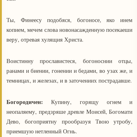
Ты, Финеесу подобяся, богоносе, яко инем
копием, мечем слова новонасажденную посекаеши
веру, отревая хулящия Христа.
Воистинну прославистеся, богоноснии отцы,
ранами и биении, гонении и бедами, во узах же, и
темницах, и железах, и в заточениих пострадавше.
Богородичен:
Купину, горящу огнем и
неопаляему, предзряше древле Моисей, Богомати
Дево, богоприятну прообразуя Твою утробу,
приемшую нетленный Огнь.