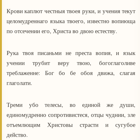
Крови каплют честныя твоея руки, и учения текут
целомудреннаго языка твоего, известно вопиюща
по отсечении его, Христа во двою естеству.
Рука твоя писаньми не преста вопия, и язык
учении трубит веру твою, богоглаголиве
треблаженне: Бог бо бе обоя движа, слагая
глаголати.
Треми убо телесы, во единой же души,
единомудренно сопротивистеся, отцы чуднии, зле
отъемлющим Христовы страсти и сугубое
действо.