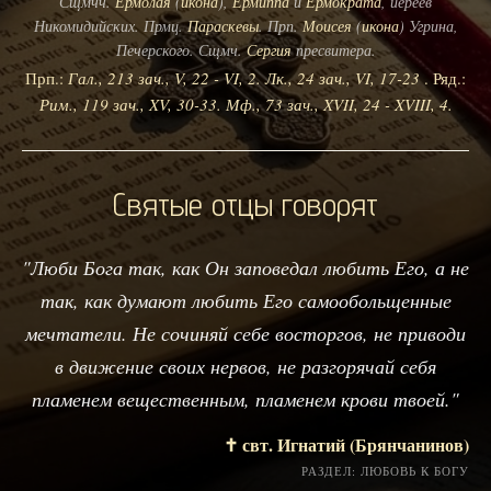
Сщмчч.
Ермолая
(
икона
),
Ермиппа
и
Ермократа
, иереев
Никомидийских. Прмц.
Параскевы
. Прп.
Моисея
(
икона
) Угрина,
Печерского. Сщмч.
Сергия
пресвитера.
Прп.:
Гал., 213 зач., V, 22 - VI, 2.
Лк., 24 зач., VI, 17-23
. Ряд.:
Рим., 119 зач., XV, 30-33.
Мф., 73 зач., XVII, 24 - XVIII, 4.
Святые отцы говорят
"Люби Бога так, как Он заповедал любить Его, а не
так, как думают любить Его самообольщенные
мечтатели. Не сочиняй себе восторгов, не приводи
в движение своих нервов, не разгорячай себя
пламенем вещественным, пламенем крови твоей."
✝️ свт. Игнатий (Брянчанинов)
РАЗДЕЛ: ЛЮБОВЬ К БОГУ