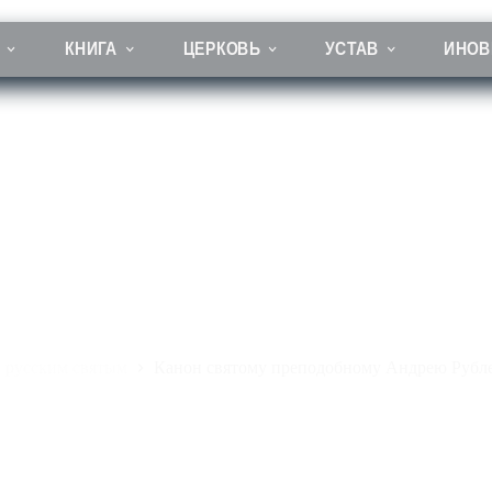
КНИГА
ЦЕРКОВЬ
УСТАВ
ИНОВ
он святому преподобному Андрею Рублеву, иконописцу
 русским святым
Канон святому преподобному Андрею Рубле