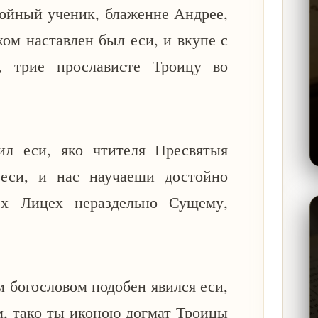
ойный ученик, блаженне Андрее,
хом наставлен был еси, и вкупе с
 трие прослависте Троицу во
ил еси, яко чтителя Пресвятыя
еси, и нас научаеши достойно
ех Лицех нераздельно Сущему,
 богословом подобен явился еси,
м, тако ты иконою догмат Троицы