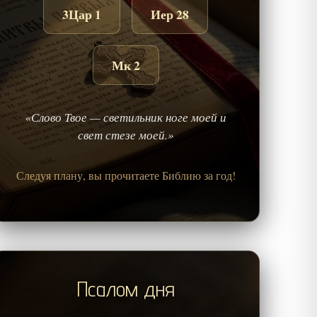
3Цар 1
Иер 28
Мк 2
«Слово Твое — светильник ноге моей и
свет стезе моей.»
Следуя плану, вы прочитаете Библию за год!
Псалом дня