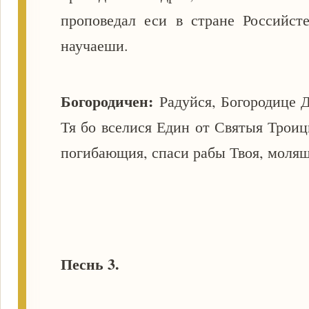
проповедал еси в стране Российст
научаеши.
Богородичен:
Радуйся, Богородице 
Тя бо вселися Един от Святыя Троиц
погибающия, спаси рабы Твоя, молящ
Песнь 3.