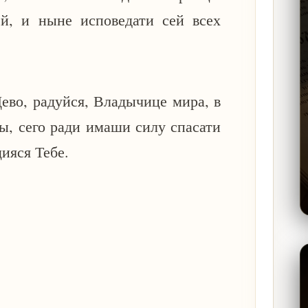
ей, и ныне исповедати сей всех
Дево, радуйся, Владычице мира, в
ы, сего ради имаши силу спасати
ияся Тебе.