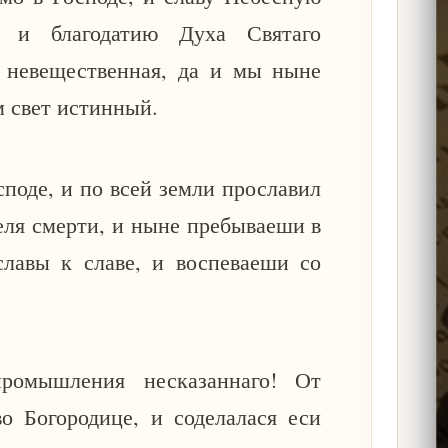
, и благодатию Духа Святаго
 невещественная, да и мы ныне
м свет истинный.
споде, и по всей земли прославил
еля смерти, и ныне пребываеши в
славы к славе, и воспеваеши со
ромышления несказаннаго! От
о Богородице, и соделалася еси