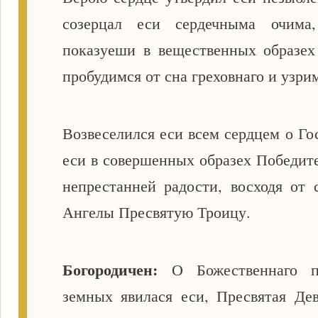
созерцал еси сердечныма очима
показуеши в вещественных образех
пробудимся от сна греховнаго и узри
Возвеселился еси всем сердцем о Го
еси в совершенных образех Победит
непрестанней радости, восходя от 
Ангелы Пресвятую Троицу.
Богородичен:
О Божественнаго п
земных явилася еси, Пресвятая Дев