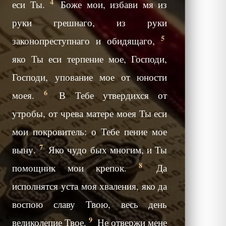
4
еси Ты.
Боже мои, избави мя из
руки грешнаго, из руки
5
законопреступнаго и обидящаго,
яко Ты еси терпение мое, Господи,
Господи, упование мое от юности
6
моея.
В Тебе утвердихся от
утробы, от чрева матере моея Ты еси
мои покровитель: о Тебе пение мое
7
выну.
Яко чудо бых многим, и Ты
8
помощник мои крепок.
Да
исполнятся уста моя хваления, яко да
воспою славу Твою, весь день
9
великолепие Твое.
Не отвержи мене