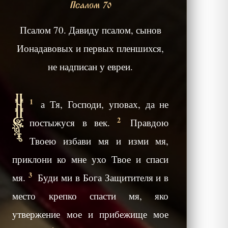
Псалом 70
Псалом 70. Давиду псалом, сынов
Ионадавовых и первых пленшихся,
не надписан у евреи.
Н
1
а Тя, Господи, уповах, да не
2
постыжуся в век.
Правдою
Твоею избави мя и изми мя,
приклони ко мне ухо Твое и спаси
3
мя.
Буди ми в Бога Защитителя и в
место крепко спасти мя, яко
утвержение мое и прибежище мое