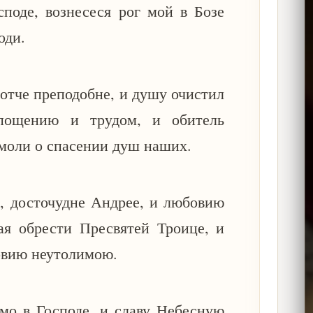
споде, вознесеся рог мой в Бозе
оди.
 отче преподобне, и душу очистил
пощению и трудом, и обитель
моли о спасении душ наших.
, досточудне Андрее, и любовию
ая обрести Пресвятей Троице, и
овию неутолимою.
мо в Господе, и славу Небесную