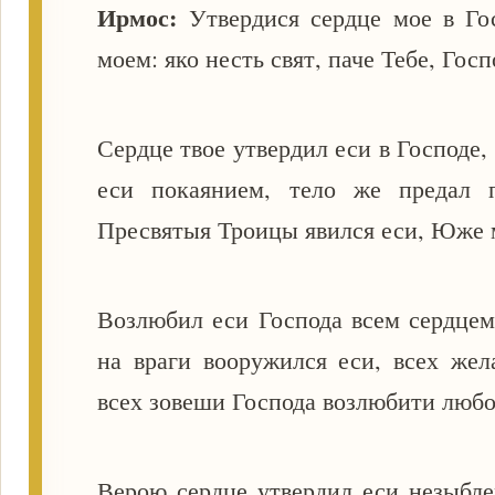
Ирмос:
Утвердися сердце мое в Го
моем: яко несть свят, паче Тебе, Госп
Сердце твое утвердил еси в Господе,
еси покаянием, тело же предал 
Пресвятыя Троицы явился еси, Юже 
Возлюбил еси Господа всем сердцем
на враги вооружился еси, всех жел
всех зовеши Господа возлюбити люб
Верою сердце утвердил еси незыбле