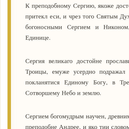
К преподобному Сергию, якоже дост
притекл еси, и чрез того Святым Ду
богоносными Сергием и Никоном,
Единице.
Сергия великаго достойне прослав
Троицы, емуже усердно подражал 
покланятися Единому Богу, в Тр
Сотворшему Небо и землю.
Сергием богомудрым научен, древним
преподобне Андрее, и яко тии слово