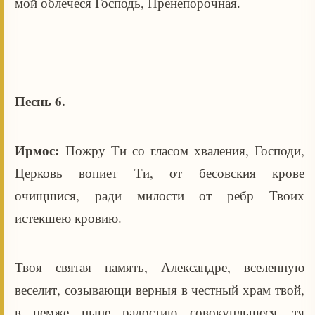
мой облечеся Господь, Пренепорочная.
Песнь 6.
Ирмос:
Пожру Ти со гласом хваления, Господи,
Церковь вопиет Ти, от бесовския крове
очищшися, ради милости от ребр Твоих
истекшею кровию.
Твоя святая память, Александре, вселенную
веселит, созывающи верныя в честный храм твой,
в немже ныне радостию совокупльшеся, тя