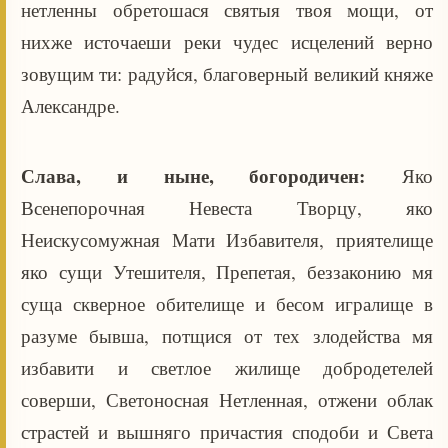
нетленны обретошася святыя твоя мощи, от
нихже источаеши реки чудес исцелений верно
зовущим ти: радуйся, благоверный великий княже
Александре.
Слава, и ныне, богородичен:
Яко
Всенепорочная Невеста Творцу, яко
Неискусомужная Мати Избавителя, приятелище
яко сущи Утешителя, Препетая, беззаконию мя
суща скверное обителище и бесом игралище в
разуме бывша, потщися от тех злодейства мя
избавити и светлое жилище добродетелей
соверши, Светоносная Нетленная, отжени облак
страстей и вышняго причастия сподоби и Света