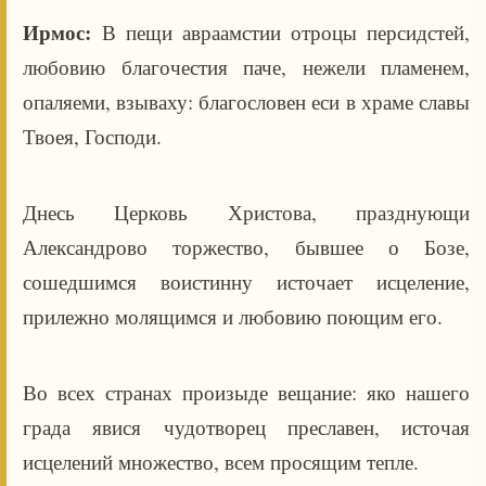
Ирмос:
В пещи авраамстии отроцы персидстей,
любовию благочестия паче, нежели пламенем,
опаляеми, взываху: благословен еси в храме славы
Твоея, Господи.
Днесь Церковь Христова, празднующи
Александрово торжество, бывшее о Бозе,
сошедшимся воистинну источает исцеление,
прилежно молящимся и любовию поющим его.
Во всех странах произыде вещание: яко нашего
града явися чудотворец преславен, источая
исцелений множество, всем просящим тепле.