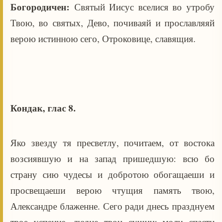
Богородичен:
Святый Иисус вселися во утробу
Твою, во святых, Дево, почиваяй и прославляяй
верою истинною сего, Отроковице, славящия.
Кондак, глас 8.
Яко звезду тя пресветлу, почитаем, от востока
возсиявшую и на запад пришедшую: всю бо
страну сию чудесы и добротою обогащаеши и
просвещаеши верою чтущия память твою,
Александре блаженне. Сего ради днесь празднуем
твое успение, людие твои сущии: моли спасти