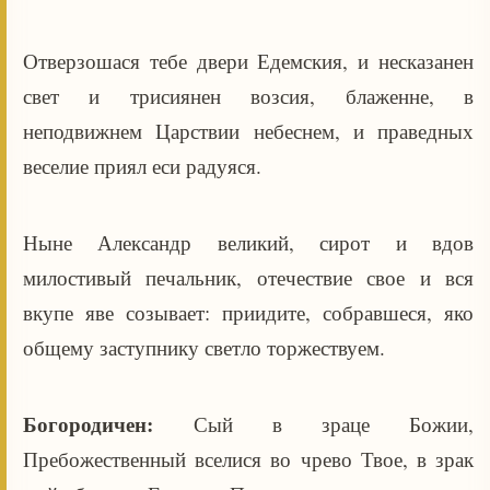
Отверзошася тебе двери Едемския, и несказанен
свет и трисиянен возсия, блаженне, в
неподвижнем Царствии небеснем, и праведных
веселие приял еси радуяся.
Ныне Александр великий, сирот и вдов
милостивый печальник, отечествие свое и вся
вкупе яве созывает: приидите, собравшеся, яко
общему заступнику светло торжествуем.
Богородичен:
Сый в зраце Божии,
Пребожественный вселися во чрево Твое, в зрак