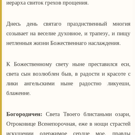
иерарха свиток грехов прощения.
Днесь день святаго празднственный многия
созывает на веселие духовное, и трапезу, и пищу
нетленныя жизни Божественнаго наслаждения.
К Божественному свету ныне преставился еси,
света сын возлюблен быв, в радости и красоте с
лики ангельскими ныне радостно ликуеши,
блаженне.
Богородичен:
Света Твоего блистаньми озари,
Отроковице Всенепорочная, еже в нощи страстей
искушении одержимое сердце мое, правды