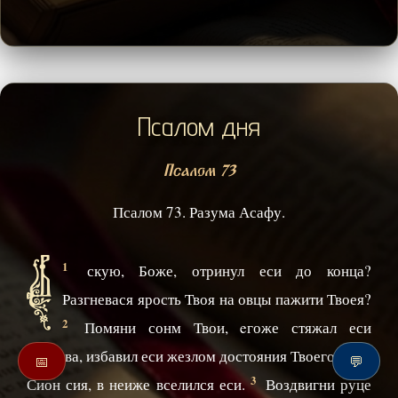
Псалом дня
Псалом 73
Псалом 73. Разума Асафу.
В
1
скую, Боже, отринул еси до конца?
Разгневася ярость Твоя на овцы пажити Твоея?
2
Помяни сонм Твои, eгоже стяжал еси
исперва, избавил еси жезлом достояния Твоего, гора
📅
💬
3
Сион сия, в неиже вселился еси.
Воздвигни руце