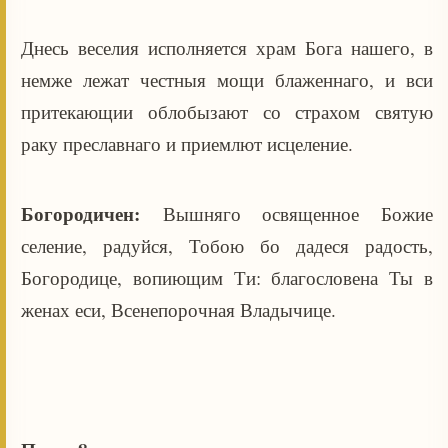
Днесь веселия исполняется храм Бога нашего, в
немже лежат честныя мощи блаженнаго, и вси
притекающии облобызают со страхом святую
раку преславнаго и приемлют исцеление.
Богородичен:
Вышняго освященное Божие
селение, радуйся, Тобою бо дадеся радость,
Богородице, вопиющим Ти: благословена Ты в
женах еси, Всенепорочная Владычице.