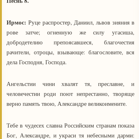
Песнь 8.
Ирмос:
Руце распростер, Даниил, львов зияния в
рове затче; огненную же силу угасиша,
добродетелию препоясавшеся, благочестия
рачители, отроцы, взывающе: благословите, вся
дела Господня, Господа.
Ангельстии чини хвалят тя, преславне, и
человечестии роди поют непрестанно, творяще
верно память твою, Александре великоимените.
Тебе в чудесех славна Российским странам показа
Бог, Александре, и украси тя небесными дарми: