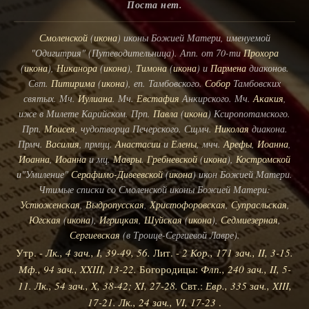
Поста нет.
Смоленской
(
икона
) иконы Божией Матери, именуемой
"Одигитрия" (Путеводительница). Апп. от 70-ти
Прохора
(
икона
),
Никанора
(
икона
),
Тимона
(
икона
) и
Пармена
диаконов.
Свт.
Питирима
(
икона
), еп. Тамбовского.
Собор
Тамбовских
святых. Мч.
Иулиана
. Мч.
Евстафия
Анкирского. Мч.
Акакия
,
иже в Милете Карийском. Прп.
Павла
(
икона
) Ксиропотамского.
Прп.
Моисея
, чудотворца Печерского. Сщмч.
Николая
диакона.
Прмч.
Василия
, прмцц.
Анастасии
и
Елены
, мчч.
Арефы
,
Иоанна
,
Иоанна
,
Иоанна
и мц.
Мавры
.
Гребневской
(
икона
),
Костромской
и"Умиление"
Серафимо-Дивеевской
(
икона
) икон Божией Матери.
Чтимые списки со Смоленской иконы Божией Матери:
Устюженская
,
Выдропусская
,
Христофоровская
,
Супрасльская
,
Югская
(
икона
),
Игрицкая
,
Шуйская
(
икона
),
Седмиезерная
,
Сергиевская
(в Троице-Сергиевой Лавре).
Утр. -
Лк., 4 зач., I, 39-49, 56.
Лит. -
2 Кор., 171 зач., II, 3-15.
Мф., 94 зач., XXIII, 13-22.
Богородицы:
Флп., 240 зач., II, 5-
11.
Лк., 54 зач., X, 38-42; XI, 27-28.
Свт.:
Евр., 335 зач., XIII,
17-21.
Лк., 24 зач., VI, 17-23
.