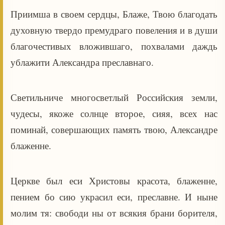
Приимша в своем сердцы, Блаже, Твою благодать
духовную твердо премудраго повеления и в души
благочестивых вложившаго, похвалами даждь
ублажити Александра преславнаго.
Светильниче многосветлый Российския земли,
чудесы, якоже солнце второе, сияя, всех нас
поминай, совершающих память твою, Александре
блаженне.
Церкве был еси Христовы красота, блаженне,
пением бо сию украсил еси, преславне. И ныне
молим тя: свободи ны от всякия брани борителя,