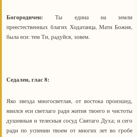
Богородичен:
Ты едина на земли
преестественных благих Ходатаица, Мати Божия,
была еси: тем Ти, радуйся, зовем.
Седален, глас 8:
Яко звезда многосветлая, от востока произшед,
явился еси светлаго ради жития твоего и чистоты
душевныя и телесныя сосуд Святаго Духа; и сего
ради по успении твоем от многих лет во гробе