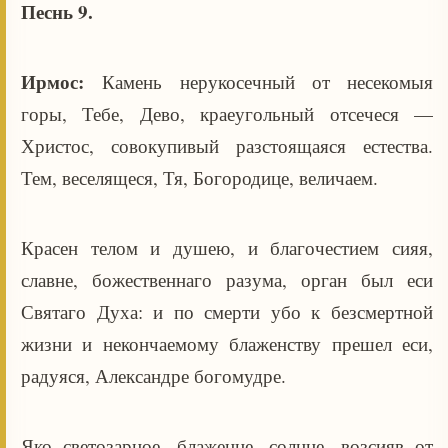
Песнь 9.
Ирмос:
Камень нерукосечный от несекомыя
горы, Тебе, Дево, краеугольный отсечеся —
Христос, совокупивый разстоящаяся естества.
Тем, веселящеся, Тя, Богородице, величаем.
Красен телом и душею, и благочестием сияя,
славне, божественнаго разума, орган был еси
Святаго Духа: и по смерти убо к безсмертной
жизни и некончаемому блаженству прешел еси,
радуяся, Александре богомудре.
Яко светозарное, блаженне, солнце, возсияв от