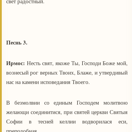
свет радостный.
Песнь 3.
Ирмос:
Несть свят, якоже Ты, Господи Боже мой,
вознесый рог верных Твоих, Блаже, и утвердивый
нас на камени исповедания Твоего.
В безмолвии со единым Господем молитвою
желающи соединитися, при святей церкви Святыя
Софии в тесней келлии водворилася еси,
преподобная.