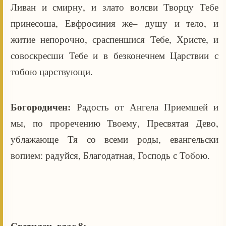
Ливан и смирну, и злато волсви Творцу Тебе
принесоша, Евфросиния же– душу и тело, и
житие непорочно, сраспеншися Тебе, Христе, и
совоскресши Тебе и в безконечнем Царствии с
тобою царствующи.
Богородичен:
Радость от Ангела Приемшей и
мы, по проречению Твоему, Пресвятая Дево,
ублажающе Тя со всеми роды, евангельски
вопием: радуйся, Благодатная, Господь с Тобою.
Светилен, глас 8: