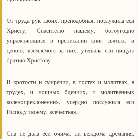
От труда рук твоих, преподобная, послужила еси
Христу, Спасителю нашему, богоугодно
упражняющися в преписании книг святых, и
ценою, вземлемою за них, утешала еси нищую
братию Христову.
В кротости и смирении, в постех и молитвах, в
трудех, и нощных бдениих, и молитвенных
коленопреклонениих, усердно послужила еси
Господу твоему, всечестная.
Сна не дала еси очима, ни веждома дремания,