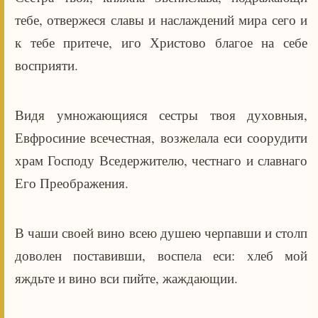
тебе, отвержеся славы и наслаждений мира сего и
к тебе притече, иго Христово благое на себе
восприяти.
Видя умножающияся сестры твоя духовныя,
Евфросиние всечестная, возжелала еси соорудити
храм Господу Вседержителю, честнаго и славнаго
Его Преображения.
В чаши своей вино всею душею черпавши и столп
доволен поставивши, воспела еси: хлеб мой
яждьте и вино вси пийте, жаждающии.