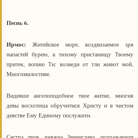
Песнь 6.
Ирмос:
Житейское море, воздвизаемое зря
напастей бурею, к тихому пристанищу Твоему
притек, вопию Ти: возведи от тли живот мой,
Многомилостиве.
Видевше ангелоподобное твое житие, многия
девы восхотеша обручитися Христу и в чистом
девстве Ему Единому послужити.
Сестра твоя, княжна Звенислава, подражающи