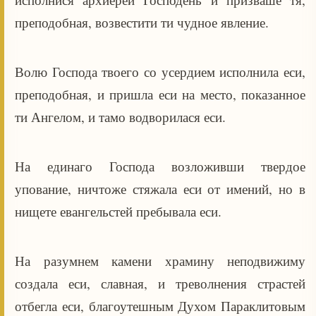
преподобная, возвестити ти чудное явление.
Волю Господа твоего со усердием исполнила еси,
преподобная, и пришла еси на место, показанное
ти Ангелом, и тамо водворилася еси.
На единаго Господа возложивши твердое
упование, ничтоже стяжала еси от имений, но в
нищете евангельстей пребывала еси.
На разумнем камени храмину неподвижиму
создала еси, славная, и треволнения страстей
отбегла еси, благоутешным Духом Параклитовым