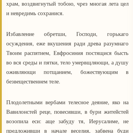
храм, воздвигнутый тобою, чрез многая лета цел
и невредимь сохранися.
Избавление обретши, Господи, горькаго
осуждения, еже вкушения ради древа разумнаго
Твоим распятием, Евфросиния постящися бысть
во вся среды и пятки, тело умервщляющи, а душу
оживляющи потщанием, божествующим в
безвещественнем теле.
Плодолетными вербами телесное деяние, яко на
Вавилонстей реце, повесивши, в бури житейстей
возопила еси: аще забуду тя, Иерусалиме, не
предложивши в начале веселия, забвена буди