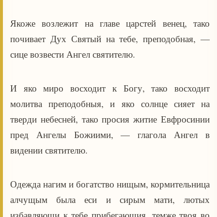
Якоже возлежит на главе царстей венец, тако
почивает Дух Святый на тебе, преподобная, —
сице возвести Ангел святителю.
И яко миро восходит к Богу, тако восходит
молитва преподобныя, и яко солнце сияет на
тверди небесней, тако просия житие Евфросинии
пред Ангелы Божиими, — глагола Ангел в
видении святителю.
Одежда нагим и богатство нищым, кормительница
алчущым была еси и сирым мати, лютых
избавляющи к тебе прибегающия, темже твоя во