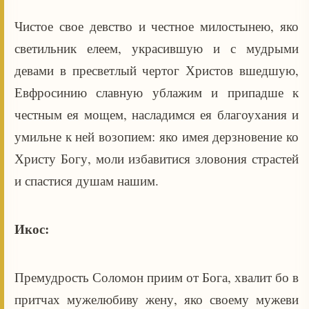
Чистое свое девство и честное милостынею, яко
светильник елеем, украсившую и с мудрыми
девами в пресветлый чертог Христов вшедшую,
Евфросинию славную ублажим и припадше к
честным ея мощем, насладимся ея благоухания и
умильне к ней возопием: яко имея дерзновение ко
Христу Богу, моли избавитися зловония страстей
и спастися душам нашим.
Икос:
Премудрость Соломон приим от Бога, хвалит бо в
притчах мужелюбиву жену, яко своему мужеви