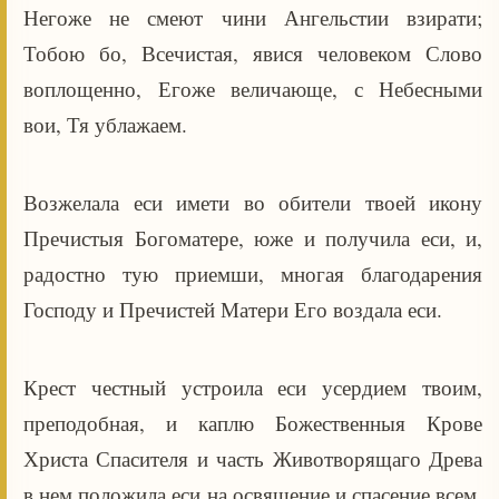
Негоже не смеют чини Ангельстии взирати;
Тобою бо, Всечистая, явися человеком Слово
воплощенно, Егоже величающе, с Небесными
вои, Тя ублажаем.
Возжелала еси имети во обители твоей икону
Пречистыя Богоматере, юже и получила еси, и,
радостно тую приемши, многая благодарения
Господу и Пречистей Матери Его воздала еси.
Крест честный устроила еси усердием твоим,
преподобная, и каплю Божественныя Крове
Христа Спасителя и часть Животворящаго Древа
в нем положила еси на освящение и спасение всем,