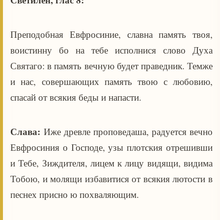
Преподобная Евфросиние, славна память твоя,
воистинну бо на тебе исполнися слово Духа
Святаго: в память вечную будет праведник. Темже
и нас, совершающих память твою с любовию,
спасай от всякия беды и напасти.
Слава:
Иже древле проповедаша, радуется вечно
Евфросиния о Господе, узы плотския отрешивши
и Тебе, Зиждителя, лицем к лицу видящи, видима
Тобою, и молящи избавитися от всякия лютости в
песнех присно ю похваляющим.