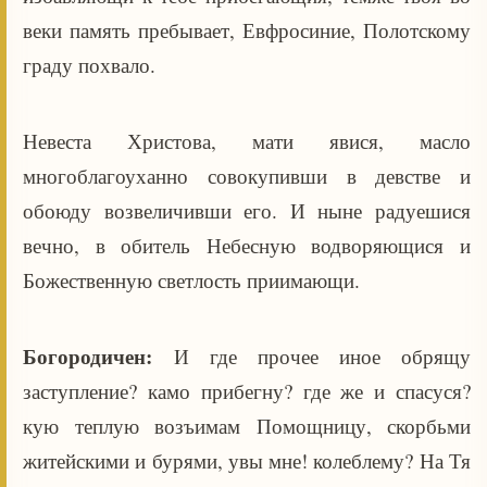
веки память пребывает, Евфросиние, Полотскому
граду похвало.
Невеста Христова, мати явися, масло
многоблагоуханно совокупивши в девстве и
обоюду возвеличивши его. И ныне радуешися
вечно, в обитель Небесную водворяющися и
Божественную светлость приимающи.
Богородичен:
И где прочее иное обрящу
заступление? камо прибегну? где же и спасуся?
кую теплую возъимам Помощницу, скорбьми
житейскими и бурями, увы мне! колеблему? На Тя