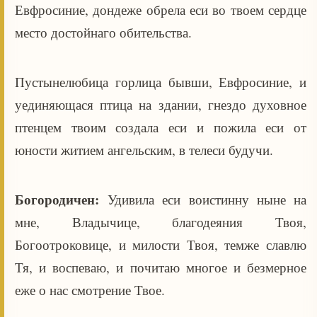
Евфросиние, дондеже обрела еси во твоем сердце
место достойнаго обительства.
Пустынелюбица горлица бывши, Евфросиние, и
уединяющася птица на здании, гнездо духовное
птенцем твоим создала еси и пожила еси от
юности житием ангельским, в телеси будучи.
Богородичен:
Удивила еси воистинну ныне на
мне, Владычице, благодеяния Твоя,
Богоотроковице, и милости Твоя, темже славлю
Тя, и воспеваю, и почитаю многое и безмерное
еже о нас смотрение Твое.