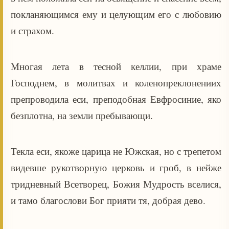
покланяющимся ему и целующим его с любовию
и страхом.
Многая лета в тесной келлии, при храме
Господнем, в молитвах и коленопреклонениих
препроводила еси, преподобная Евфросиние, яко
безплотна, на земли пребывающи.
Текла еси, якоже царица не Южская, но с трепетом
видевше рукотворную церковь и гроб, в нейже
тридневный Всетворец, Божия Мудрость вселися,
и тамо благослови Бог прияти тя, добрая дево.