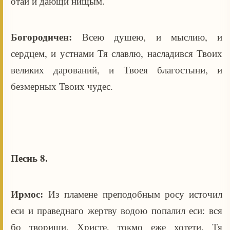
отай и дающи нищым.
Богородичен:
Всею душею, и мыслию, и
сердцем, и устнами Тя славлю, насладився Твоих
великих дарований, и Твоея благостыни, и
безмерных Твоих чудес.
Песнь 8.
Ирмос:
Из пламене преподобным росу источил
еси и праведнаго жертву водою попалил еси: вся
бо твориши, Христе, токмо еже хотети. Тя