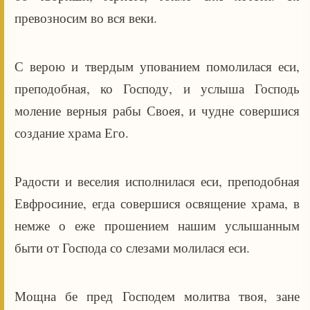
превозносим во вся веки.
С верою и твердым упованием помолилася еси,
преподобная, ко Господу, и услыша Господь
моление верныя рабы Своея, и чудне совершися
создание храма Его.
Радости и веселия исполнилася еси, преподобная
Евфросиние, егда совершися освящение храма, в
немже о еже прошением нашим услышанным
быти от Господа со слезами молилася еси.
Мощна бе пред Господем молитва твоя, зане