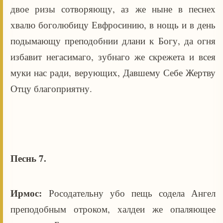
двое ризы сотворяющу, аз же ныне в песнех
хвалю боголюбицу Евфросинию, в нощь и в день
подымающу преподобнии длани к Богу, да огня
избавит негасимаго, зубнаго же скрежета и всея
муки нас ради, верующих, Давшему Себе Жертву
Отцу благоприятну.
Песнь 7.
Ирмос:
Росодательну убо пещь содела Ангел
преподобным отроком, халдеи же опаляющее