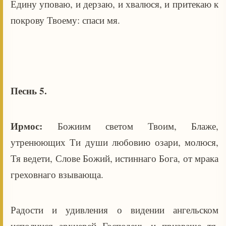
Едину уповаю, и дерзаю, и хвалюся, и притекаю к
покрову Твоему: спаси мя.
Песнь 5.
Ирмос:
Божиим светом Твоим, Блаже,
утренюющих Ти души любовию озари, молюся,
Тя ведети, Слове Божий, истиннаго Бога, от мрака
греховнаго взывающа.
Радости и удивления о видении ангельском
исполнися архиерей Господень и призваше тя,