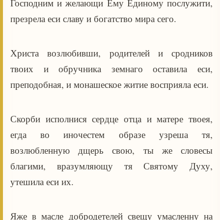
Господним и желающи Ему Единому послужити,
презрела еси славу и богатство мира сего.
Христа возлюбивши, родителей и сродников
твоих и обручника земнаго оставила еси,
преподобная, и монашеское житие восприяла еси.
Скорби исполнися сердце отца и матере твоея,
егда во иночестем образе узреша тя,
возлюбленную дщерь свою, ты же словесы
благими, вразумляющу тя Святому Духу,
утешила еси их.
Яже в масле добродетелей свещу умасленну на