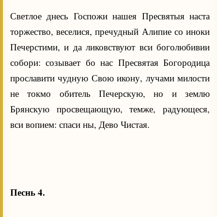
Светлое днесь Госпожи нашея Пресвятыя наста
торжество, веселися, пречудный Алипие со иноки
Печерстими, и да ликовствуют вси боголюбивии
собори: созывает бо нас Пресвятая Богородица
прославити чудную Свою икону, лучами милости
не токмо обитель Печерскую, но и землю
Брянскую просвещающую, темже, радующеся,
вси вопием: спаси ны, Дево Чистая.
Песнь 4.