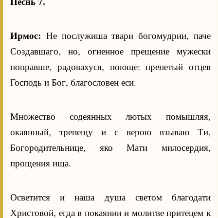
Песнь 7.
Ирмос:
Не послужиша твари богомудрии, паче
Создавшаго, но, огненное прещение мужески
поправше, радовахуся, поюще: препетый отцев
Господь и Бог, благословен еси.
Множество содеянных лютых помышляя,
окаянный, трепещу и с верою взываю Ти,
Богородительнице, яко Мати милосердия,
прощения ища.
Осветится и наша душа светом благодати
Христовой, егда в покаянии и молитве притецем к