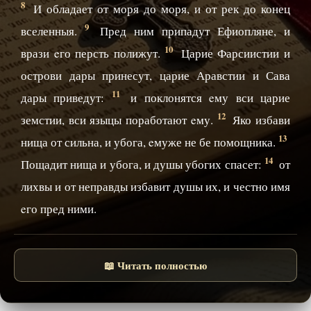
8
И обладает от моря до моря, и от рек до конец
9
вселенныя.
Пред ним припадут Ефиопляне, и
10
врази eго персть полижут.
Царие Фарсиистии и
острови дары принесут, царие Аравстии и Сава
11
дары приведут:
и поклонятся eму вси царие
12
земстии, вси языцы поработают eму.
Яко избави
13
нища от сильна, и убога, eмуже не бе помощника.
14
Пощадит нища и убога, и душы убогих спасет:
от
лихвы и от неправды избавит душы их, и честно имя
eго пред ними.
📖 Читать полностью