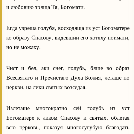
и любовию зряща Тя, Богомати.
Егда узреша голубя, восходяща из уст Богоматере
ко образу Спасову, видевшии его хотяху поимати,
но не можаху.
Чист и бел, аки снег, голубь, бяше во образ
Всесвятаго и Пречистаго Духа Божия, леташе по
церкви, на лики святых возседая.
Излеташе многократно сей голубь из уст
Богоматере к ликом Спасову и святых, облетая
всю церковь, показуя многосугубую благодать