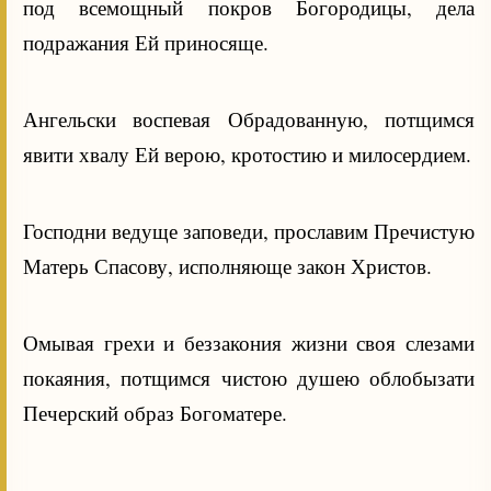
под всемощный покров Богородицы, дела
подражания Ей приносяще.
Ангельски воспевая Обрадованную, потщимся
явити хвалу Ей верою, кротостию и милосердием.
Господни ведуще заповеди, прославим Пречистую
Матерь Спасову, исполняюще закон Христов.
Омывая грехи и беззакония жизни своя слезами
покаяния, потщимся чистою душею облобызати
Печерский образ Богоматере.