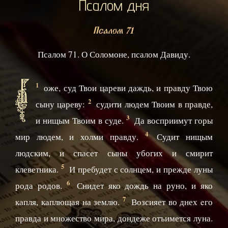
Псалом дня
Псалом 71
Псалом 71. О Соломоне, псалом Давиду.
Б
1
оже, суд Твои цареви даждь, и правду Твою
2
сыну цареву:
судити людем Твоим в правде,
3
и нищым Твоим в суде.
Да восприимут горы
4
мир людем, и холми правду.
Судит нищым
людским, и спасет сыны убогих и смирит
5
клеветника.
И пребудет с солнцем, и прежде луны
6
рода родов.
Снидет яко дождь на руно, и яко
7
капля, каплющая на землю.
Возсияет во днех eго
правда и множество мира, дондеже отъимется луна.