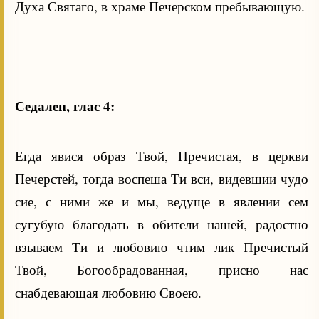
Духа Святаго, в храме Печерском пребывающую.
Седален, глас 4:
Егда явися образ Твой, Пречистая, в церкви
Печерстей, тогда воспеша Ти вси, видевшии чудо
сие, с ними же и мы, ведуще в явлении сем
сугубую благодать в обители нашей, радостно
взываем Ти и любовию чтим лик Пречистый
Твой, Богообрадованная, присно нас
снабдевающая любовию Своею.