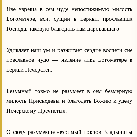
Яве узреша в сем чуде непостижимую милость
Богоматере, вси, сущии в церкви, прославиша
Господа, таковую благодать нам даровавшаго.
Удивляет наш ум и разжигает сердце воспети сие
преславное чудо — явление лика Богоматере в
церкви Печерстей.
Безумный токмо не разумеет в сем безмерную
милость Приснодевы и благодать Божию к уделу
Печерскому Пречистыя.
Отсюду разумевше незримый покров Владычицы