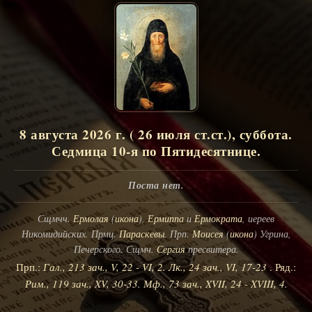
8 августа 2026 г. ( 26 июля ст.ст.), суббота.
Седмица 10-я по Пятидесятнице.
Поста нет.
Сщмчч.
Ермолая
(
икона
),
Ермиппа
и
Ермократа
, иереев
Никомидийских. Прмц.
Параскевы
. Прп.
Моисея
(
икона
) Угрина,
Печерского. Сщмч.
Сергия
пресвитера.
Прп.:
Гал., 213 зач., V, 22 - VI, 2.
Лк., 24 зач., VI, 17-23
. Ряд.:
Рим., 119 зач., XV, 30-33.
Мф., 73 зач., XVII, 24 - XVIII, 4.