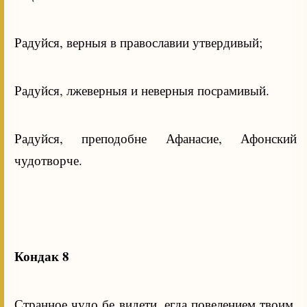
Радуйся, верныя в православии утвердивый;
Радуйся, лжеверныя и неверныя посрамивый.
Радуйся, преподобне Афанасие, Афонский
чудотворче.
Кондак 8
Странное чудо бе видети, егда повелением твоим,