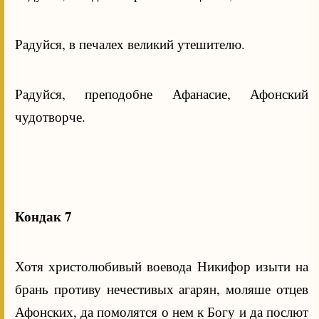
Радуйся, в печалех великий утешителю.
Радуйся, преподобне Афанасие, Афонский
чудотворче.
Кондак 7
Хотя христолюбивый воевода Никифор изыти на
брань противу нечестивых агарян, моляше отцев
Афонских, да помолятся о нем к Богу и да послют