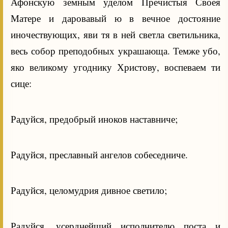
Афонскую земным уделом Пречистыя Своея
Матере и даровавый ю в вечное достояние
иночествующих, яви тя в ней светла светильника,
весь собор преподобных украшающа. Темже убо,
яко великому угоднику Христову, воспеваем ти
сице:
Радуйся, предобрый иноков наставниче;
Радуйся, преславный ангелов собеседниче.
Радуйся, целомудрия дивное светило;
Радуйся, усерднейший исполнителю поста и