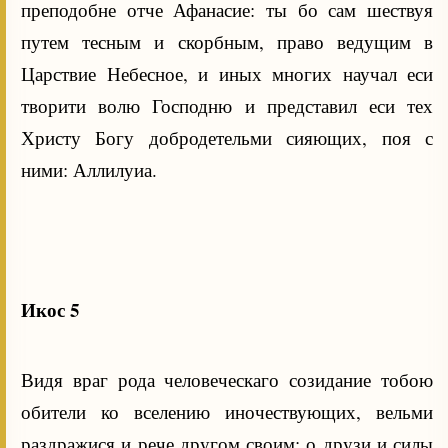
преподобне отче Афанасие: ты бо сам шествуя
путем тесным и скорбным, право ведущим в
Царствие Небесное, и иных многих научал еси
творити волю Господню и представил еси тех
Христу Богу добродетельми сияющих, поя с
ними: Аллилуиа.
Икос 5
Видя враг рода человеческаго созидание тобою
обители ко вселению иночествующих, вельми
раздражися и рече другом своим: о друзи и силы