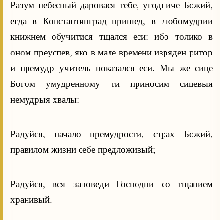
Разум небесный даровася тебе, угодниче Божий,
егда в Константинград пришед, в любомудрии
книжнем обучитися тщался еси: ибо толико в
оном преуспев, яко в мале времени изряден ритор
и премудр учитель показался еси. Мы же сице
Богом умудренному ти приносим сицевыя
немудрыя хвалы:
Радуйся, начало премудрости, страх Божий,
правилом жизни себе предложивый;
Радуйся, вся заповеди Господни со тщанием
хранивый.