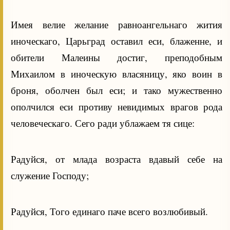
Имея велие желание равноангельнаго жития
иноческаго, Царьград оставил еси, блаженне, и
обители Малеины достиг, преподобным
Михаилом в иноческую власяницу, яко воин в
броня, оболчен был еси; и тако мужественно
ополчился еси противу невидимых врагов рода
человеческаго. Сего ради ублажаем тя сице:
Радуйся, от млада возраста вдавый себе на
служение Господу;
Радуйся, Того единаго паче всего возлюбивый.