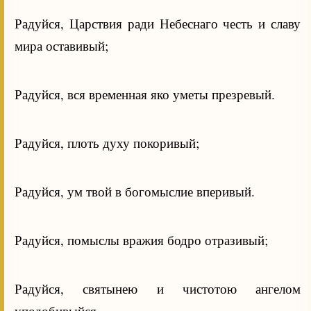
Радуйся, Царствия ради Небеснаго честь и славу
мира оставивый;
Радуйся, вся временная яко уметы презревый.
Радуйся, плоть духу покоривый;
Радуйся, ум твой в богомыслие вперивый.
Радуйся, помыслы вражия бодро отразивый;
Радуйся, святынею и чистотою ангелом
уподобивыйся.