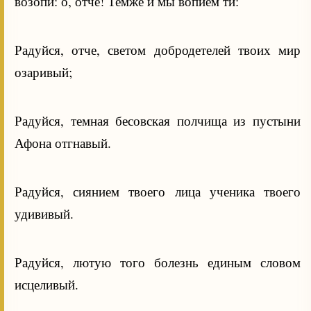
возопи: о, отче! Темже и мы вопием ти:
Радуйся, отче, светом добродетелей твоих мир
озаривый;
Радуйся, темная бесовская полчища из пустыни
Афона отгнавый.
Радуйся, сиянием твоего лица ученика твоего
удививый.
Радуйся, лютую того болезнь единым словом
исцеливый.