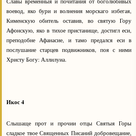
Славы временныя и почитания от боголюбивых
воевод, яко бури и волнения морскаго избегая,
Кименскую обитель оставив, во святую Гору
Афонскую, яко в тихое пристанище, достигл еси,
преподобне Афанасие, и тамо предался еси в
послушание старцев подвижников, поя с ними
Христу Богу: Аллилуиа.
Икос 4
Слышаще прот и прочии отцы Святыя Горы
сладкое твое Священных Писаний добровещание,