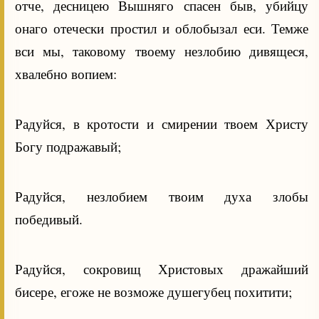
отче, десницею Вышняго спасен быв, убийцу
онаго отечески простил и облобызал еси. Темже
вси мы, таковому твоему незлобию дивящеся,
хвалебно вопием:
Радуйся, в кротости и смирении твоем Христу
Богу подражавый;
Радуйся, незлобием твоим духа злобы
победивый.
Радуйся, сокровищ Христовых дражайший
бисере, егоже не возможе душегубец похитити;