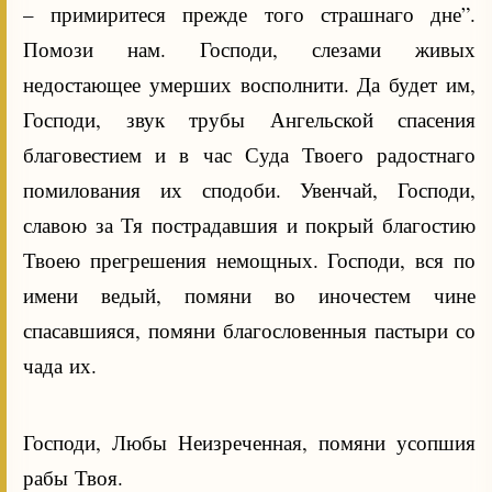
– примиритеся прежде того страшнаго дне”.
Помози нам. Господи, слезами живых
недостающее умерших восполнити. Да будет им,
Господи, звук трубы Ангельской спасения
благовестием и в час Суда Твоего радостнаго
помилования их сподоби. Увенчай, Господи,
славою за Тя пострадавшия и покрый благостию
Твоею прегрешения немощных. Господи, вся по
имени ведый, помяни во иночестем чине
спасавшияся, помяни благословенныя пастыри со
чада их.
Господи, Любы Неизреченная, помяни усопшия
рабы Твоя.