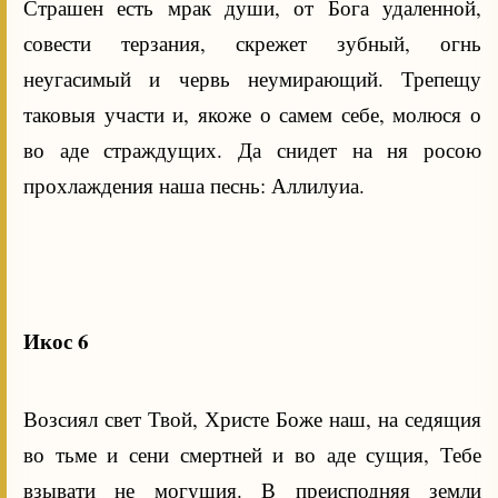
Страшен есть мрак души, от Бога удаленной,
совести терзания, скрежет зубный, огнь
неугасимый и червь неумирающий. Трепещу
таковыя участи и, якоже о самем себе, молюся о
во аде страждущих. Да снидет на ня росою
прохлаждения наша песнь: Аллилуиа.
Икос 6
Возсиял свет Твой, Христе Боже наш, на седящия
во тьме и сени смертней и во аде сущия, Тебе
взывати не могущия. В преисподняя земли