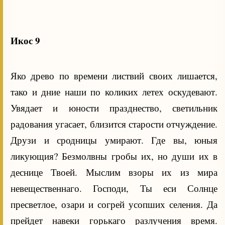
Икос 9
Яко древо по времени листвий своих лишается,
тако и дние наши по коликих летех оскудевают.
Увядает и юности празднество, светильник
радования угасает, близится старости отчуждение.
Друзи и сродницы умирают. Где вы, юныя
ликующия? Безмолвны гробы их, но души их в
деснице Твоей. Мыслим взоры их из мира
невещественнаго. Господи, Ты еси Солнце
пресветлое, озари и согрей усопших селения. Да
прейдет навеки горькаго разлучения время.