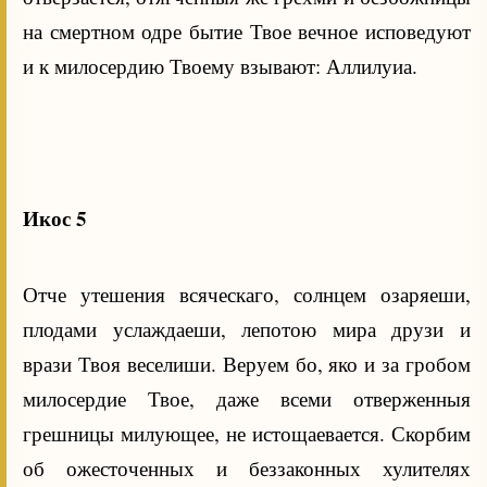
на смертном одре бытие Твое вечное исповедуют
и к милосердию Твоему взывают: Аллилуиа.
Икос 5
Отче утешения всяческаго, солнцем озаряеши,
плодами услаждаеши, лепотою мира друзи и
врази Твоя веселиши. Веруем бо, яко и за гробом
милосердие Твое, даже всеми отверженныя
грешницы милующее, не истощаевается. Скорбим
об ожесточенных и беззаконных хулителях