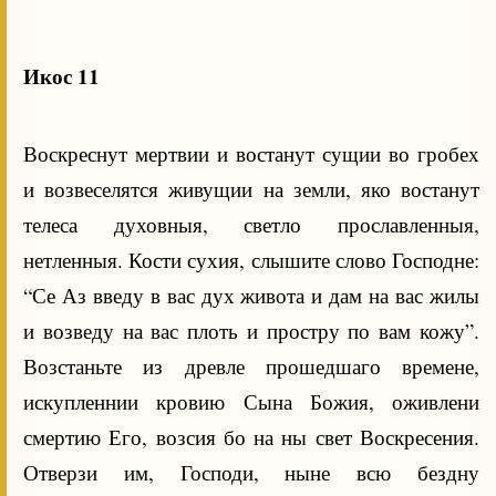
Икос 11
Воскреснут мертвии и востанут сущии во гробех
и возвеселятся живущии на земли, яко востанут
телеса духовныя, светло прославленныя,
нетленныя. Кости сухия, слышите слово Господне:
“Се Аз введу в вас дух живота и дам на вас жилы
и возведу на вас плоть и простру по вам кожу”.
Возстаньте из древле прошедшаго времене,
искупленнии кровию Сына Божия, оживлени
смертию Его, возсия бо на ны свет Воскресения.
Отверзи им, Господи, ныне всю бездну