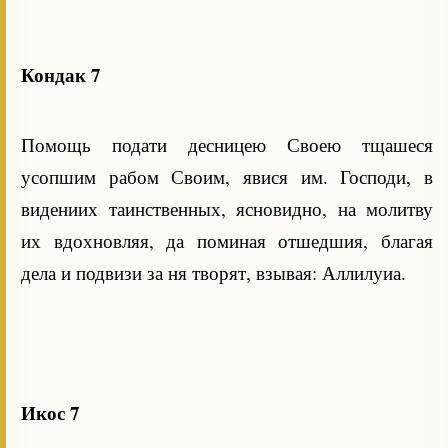
Кондак 7
Помощь подати десницею Своею тщашеся
усопшим рабом Своим, явися им. Господи, в
видениих таинственных, ясновидно, на молитву
их вдохновляя, да поминая отшедшия, благая
дела и подвизи за ня творят, взывая: Аллилуиа.
Икос 7