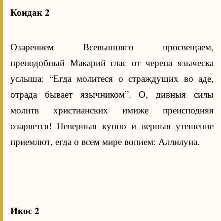
Кондак 2
Озарением Всевышняго просвещаем,
преподобный Макарий глас от черепа языческа
услыша: “Егда молитеся о страждущих во аде,
отрада бывает язычником”. О, дивныя силы
молитв христианских имиже преисподняя
озаряется! Неверныя купно и верныя утешение
приемлют, егда о всем мире вопием: Аллилуиа.
Икос 2