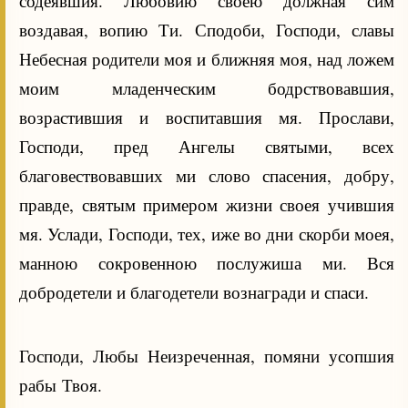
содеявшия. Любовию своею должная сим
воздавая, вопию Ти. Сподоби, Господи, славы
Небесная родители моя и ближняя моя, над ложем
моим младенческим бодрствовавшия,
возрастившия и воспитавшия мя. Прослави,
Господи, пред Ангелы святыми, всех
благовествовавших ми слово спасения, добру,
правде, святым примером жизни своея учившия
мя. Услади, Господи, тех, иже во дни скорби моея,
манною сокровенною послужиша ми. Вся
добродетели и благодетели вознагради и спаси.
Господи, Любы Неизреченная, помяни усопшия
рабы Твоя.