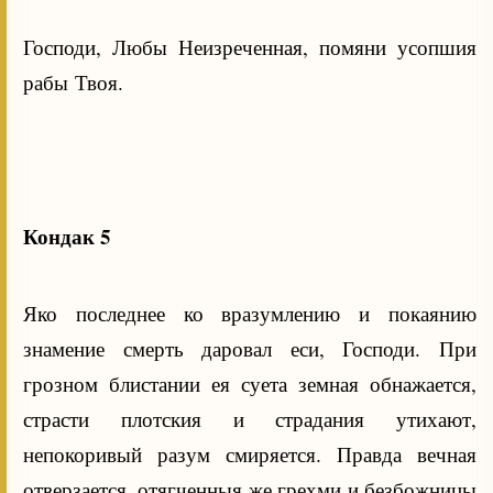
Господи, Любы Неизреченная, помяни усопшия
рабы Твоя.
Кондак 5
Яко последнее ко вразумлению и покаянию
знамение смерть даровал еси, Господи. При
грозном блистании ея суета земная обнажается,
страсти плотския и страдания утихают,
непокоривый разум смиряется. Правда вечная
отверзается, отягченныя же грехми и безбожницы