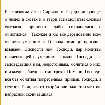
Рече некогда Исаак Сириянин: “Сердце милующее
о людех и скотех и о твари всей молитвы слезныя
ежечасно приносит, дабы сохранилися и
очистилися”. Такожде и мы все дерзновенно всем
от века умершим у Господа помощи просяще,
взываем. Ниспосли нам. Господи, дар молитвы
пламенеющей о умерших. Помяни, Господи, вся
заповедавшия нам, недостойным, молитися о них,
и изжени забвенныя ими грехи. Помяни, Господи,
вся без молитвы погребенныя, приими, Господи, в
селения Твоя, вся от скорби или радости смертию
напрасной скончавшияся.