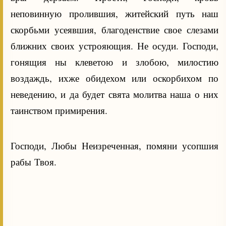
неповинную пролившия, житейский путь наш
скорбьми усеявшия, благоденствие свое слезами
ближних своих устрояющия. Не осуди. Господи,
гонящия ны клеветою и злобою, милостию
воздаждь, ихже обидехом или оскорбихом по
неведению, и да будет свята молитва наша о них
таинством примирения.
Господи, Любы Неизреченная, помяни усопшия
рабы Твоя.