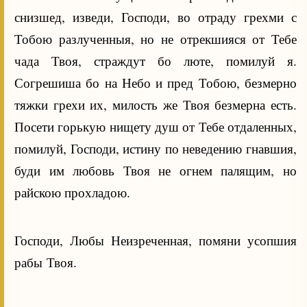
снизшед, изведи, Господи, во отраду грехми с
Тобою разлученныя, но не отрекшияся от Тебе
чада Твоя, страждут бо люте, помилуй я.
Согрешиша бо на Небо и пред Тобою, безмерно
тяжки грехи их, милость же Твоя безмерна есть.
Посети горькую нищету душ от Тебе отдаленных,
помилуй, Господи, истину по неведению гнавшия,
буди им любовь Твоя не огнем палящим, но
райскою прохладою.
Господи, Любы Неизреченная, помяни усопшия
рабы Твоя.