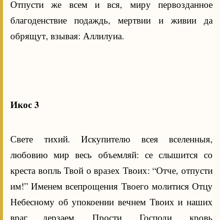
Отпусти же всем и вся, миру первозданное
благоденствие подаждь, мертвии и живии да
обрящут, взывая: Аллилуиа.
Икос 3
Свете тихий. Искупителю всея вселенныя,
любовию мир весь объемляй: се слышится со
креста вопль Твой о вразех Твоих: “Отче, отпусти
им!” Именем всепрощения Твоего молитися Отцу
Небесному об упокоении вечнем Твоих и наших
враг дерзаем. Прости, Господи, кровь