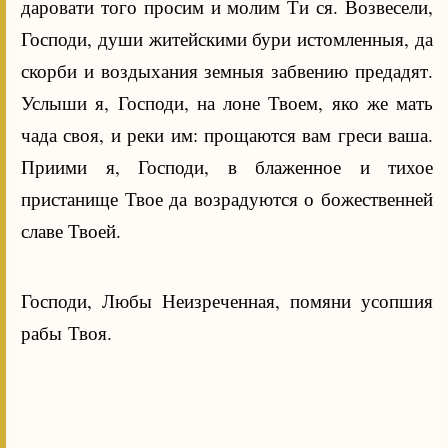
даровати того просим и молим Ти ся. Возвесели,
Господи, души житейскими бури истомленныя, да
скорби и воздыхания земныя забвению предадят.
Услыши я, Господи, на лоне Твоем, яко же мать
чада своя, и реки им: прощаются вам греси ваша.
Приими я, Господи, в блаженное и тихое
пристанище Твое да возрадуются о божественней
славе Твоей.
Господи, Любы Неизреченная, помяни усопшия
рабы Твоя.