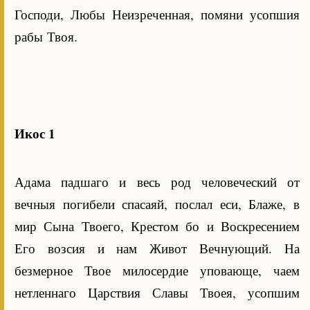
Господи, Любы Неизреченная, помяни усопшия
рабы Твоя.
Икос 1
Адама падшаго и весь род человеческий от
вечныя погибели спасаяй, послал еси, Блаже, в
мир Сына Твоего, Крестом бо и Воскресением
Его возсия и нам Живот Вечнующий. На
безмерное Твое милосердие уповающе, чаем
нетленнаго Царствия Славы Твоея, усопшим