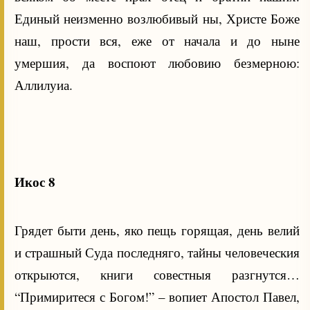
Единый неизменно возлюбивый ны, Христе Боже
наш, прости вся, еже от начала и до ныне
умершия, да воспоют любовию безмерною:
Аллилуиа.
Икос 8
Грядет быти день, яко пещь горящая, день велий
и страшный Суда последняго, тайны человеческия
открыются, книги совестныя разгнутся…
“Примиритеся с Богом!” – вопиет Апостол Павел,