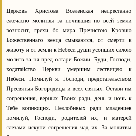
Церковь Христова Вселенская непрестанно
ежечасно молитвы за почившия по всей земли
возносит, грехи бо мира Пречистою Кровию
Божественнаго венца смываются, от смерти к
животу и от земли к Небеси души усопших силою
молитв за ня пред олтари Божии. Буди, Господи,
ходатайство Церкви умершим лествицею к
Небеси. Помилуй я. Господи, предстательством
Пресвятыя Богородицы и всех святых. Остави им
согрешения, верных Твоих ради, день и ночь к
Тебе вопиющих. Незлобивых ради младенцев
помилуй, Господи, родителей их, и матерей
слезами искупи согрешения чад их. За молитвы