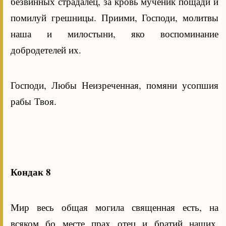
безвинных страдалец, за кровь мученик пощади и
помилуй грешницы. Приими, Господи, молитвы
наша и милостыни, яко воспоминание
добродетелей их.
Господи, Любы Неизреченная, помяни усопшия
рабы Твоя.
Кондак 8
Мир весь общая могила священная есть, на
всяком бо месте прах отец и братий наших.