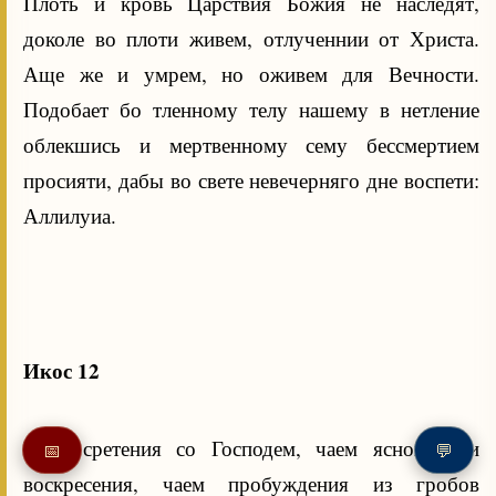
Плоть и кровь Царствия Божия не наследят,
доколе во плоти живем, отлученнии от Христа.
Аще же и умрем, но оживем для Вечности.
Подобает бо тленному телу нашему в нетление
облекшись и мертвенному сему бессмертием
просияти, дабы во свете невечерняго дне воспети:
Аллилуиа.
Икос 12
Чаем сретения со Господем, чаем ясной зари
📅
💬
воскресения, чаем пробуждения из гробов