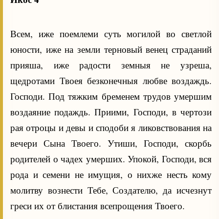
Всем, иже поемлеми суть могилой во светлой
юности, иже на земли терновый венец страданий
прияша, иже радости земныя не узреша,
щедротами Твоея безконечныя любве воздаждь.
Господи. Под тяжким бременем трудов умершим
воздаяние подаждь. Приими, Господи, в чертози
рая отроцы и девы и сподоби я ликовствования на
вечери Сына Твоего. Утиши, Господи, скорбь
родителей о чадех умерших. Упокой, Господи, вся
рода и семени не имущия, о нихже несть кому
молитву вознести Тебе, Создателю, да исчезнут
греси их от блистания всепрощения Твоего.