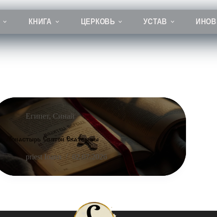
КНИГА
ЦЕРКОВЬ
УСТАВ
ИНОВ
Египет
,
Синай
Монастырь Святой Екатерины
priest Ioann
02.07.2026