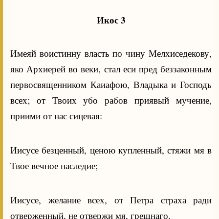
Икос 3
Имеяй воистинну власть по чину Мелхиседекову,
яко Архиерей во веки, стал еси пред беззаконным
первосвященником Каиафою, Владыка и Господь
всех; от Твоих убо рабов приявый мучение,
приими от нас сицевая:
Иисусе безценный, ценою купленный, стяжи мя в
Твое вечное наследие;
Иисусе, желание всех, от Петра страха ради
отверженный, не отвержи мя, грешнаго.