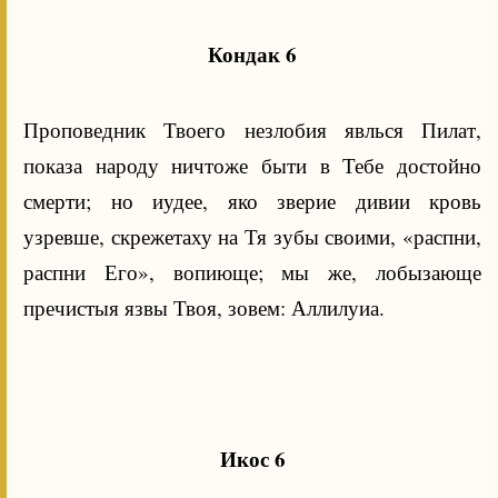
Кондак 6
Проповедник Твоего незлобия явлься Пилат,
показа народу ничтоже быти в Тебе достойно
смерти; но иудее, яко зверие дивии кровь
узревше, скрежетаху на Тя зубы своими, «распни,
распни Его», вопиюще; мы же, лобызающе
пречистыя язвы Твоя, зовем: Аллилуиа.
Икос 6