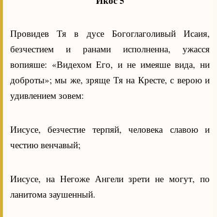
Икос 5
Провидев Тя в дусе Богоглаголивый Исаия,
безчестием и ранами исполненна, ужасся
вопияше: «Видехом Его, и не имеяше вида, ни
доброты»; мы же, зряще Тя на Кресте, с верою и
удивлением зовем:
Иисусе, безчестие терпяй, человека славою и
честию венчавый;
Иисусе, на Негоже Ангели зрети не могут, по
ланитома заушенный.