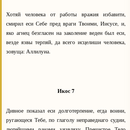
Хотяй человека от работы вражия избавити,
смирил еси Себе пред враги Твоими, Иисусе, и,
яко агнец безгласен на заколение веден был еси,
везде язвы терпяй, да всего исцелиши человека,
зовуща: Аллилуиа.
Икос 7
Дивное показал еси долготерпение, егда воини,
ругающеся Тебе, по глаголу неправеднаго судии,
лютейшими ранами уязвляху Пречистое Тело