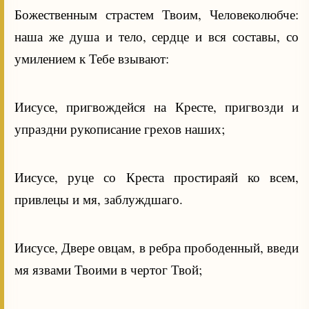
Божественным страстем Твоим, Человеколюбче:
наша же душа и тело, сердце и вся составы, со
умилением к Тебе взывают:
Иисусе, пригвождейся на Кресте, пригвозди и
упраздни рукописание грехов наших;
Иисусе, руце со Креста простираяй ко всем,
привлецы и мя, заблуждшаго.
Иисусе, Двере овцам, в ребра прободенный, введи
мя язвами Твоими в чертог Твой;