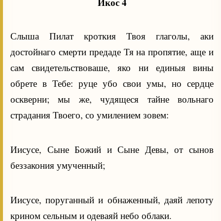
Икос 4
Слыша Пилат кроткия Твоя глаголы, аки
достойнаго смерти предаде Тя на пропятие, аще и
сам свидетельствоваше, яко ни единыя вины
обрете в Тебе: руце убо свои умы, но сердце
оскверни; мы же, чудящеся тайне вольнаго
страдания Твоего, со умилением зовем:
Иисусе, Сыне Божий и Сыне Девы, от сынов
беззакония умученный;
Иисусе, поруганный и обнаженный, даяй лепоту
крином сельным и одеваяй небо облаки.