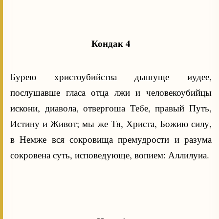
Кондак 4
Бурею христоубийства дышуще иудее,
послушавше гласа отца лжи и человекоубийцы
искони, диавола, отвергоша Тебе, правый Путь,
Истину и Живот; мы же Тя, Христа, Божию силу,
в Немже вся сокровища премудрости и разума
сокровена суть, исповедующе, вопием: Аллилуиа.