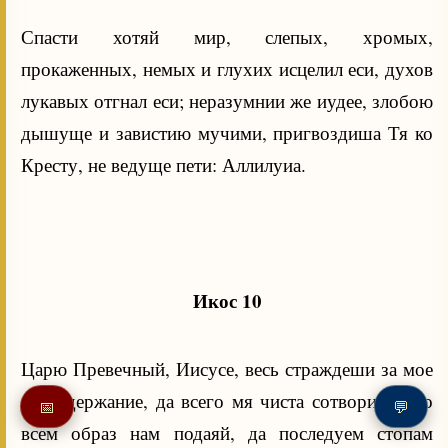
Спасти хотяй мир, слепых, хромых,
прокаженных, немых и глухих исцелил еси, духов
лукавых отгнал еси; неразумнии же иудее, злобою
дышуще и завистию мучими, пригвоздиша Тя ко
Кресту, не ведуще пети: Аллилуиа.
Икос 10
Царю Превечный, Иисусе, весь страждеши за мое
невоздержание, да всего мя чиста сотвориши, во
📅
💬
всем образ нам подаяй, да последуем стопам