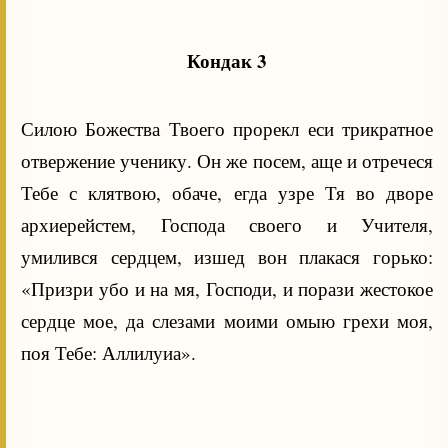
Кондак 3
Силою Божества Твоего прорекл еси трикратное
отвержение ученику. Он же посем, аще и отречеся
Тебе с клятвою, обаче, егда узре Тя во дворе
архиерейстем, Господа своего и Учителя,
умилився сердцем, изшед вон плакася горько:
«Призри убо и на мя, Господи, и порази жестокое
сердце мое, да слезами моими омыю грехи моя,
поя Тебе: Аллилуиа».