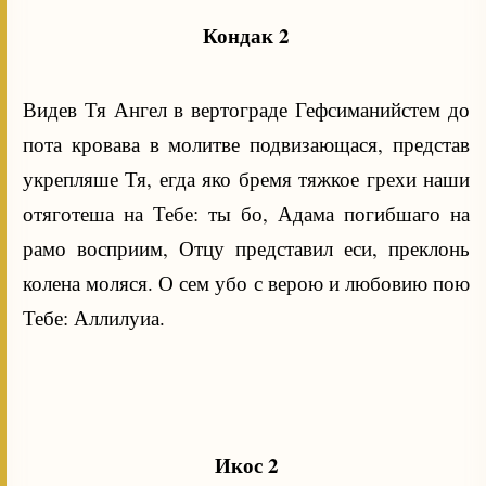
Кондак 2
Видев Тя Ангел в вертограде Гефсиманийстем до
пота кровава в молитве подвизающася, представ
укрепляше Тя, егда яко бремя тяжкое грехи наши
отяготеша на Тебе: ты бо, Адама погибшаго на
рамо восприим, Отцу представил еси, преклонь
колена моляся. О сем убо с верою и любовию пою
Тебе: Аллилуиа.
Икос 2