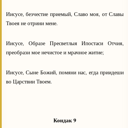
Иисусе, безчестие приемый, Славо моя, от Славы
Твоея не отрини мене.
Иисусе, Образе Пресветлыя Ипостаси Отчия,
преобрази мое нечистое и мрачное житие;
Иисусе, Сыне Божий, помяни нас, егда приидеши
во Царствии Твоем.
Кондак 9