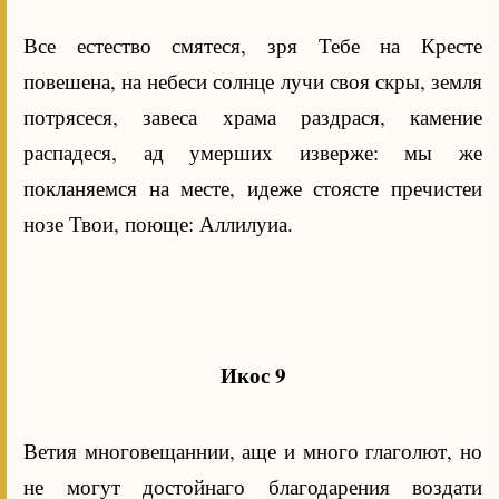
Все естество смятеся, зря Тебе на Кресте
повешена, на небеси солнце лучи своя скры, земля
потрясеся, завеса храма раздрася, камение
распадеся, ад умерших изверже: мы же
покланяемся на месте, идеже стоясте пречистеи
нозе Твои, поюще: Аллилуиа.
Икос 9
Ветия многовещаннии, аще и много глаголют, но
не могут достойнаго благодарения воздати