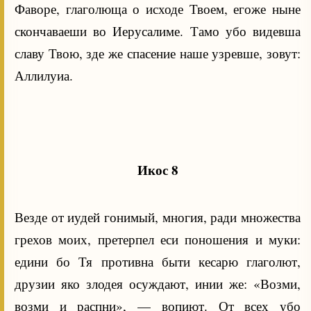
Фаворе, глаголюща о исходе Твоем, егоже ныне
скончаваеши во Иерусалиме. Тамо убо видевша
славу Твою, зде же спасение наше узревше, зовут:
Аллилуиа.
Икос 8
Везде от иудей гонимый, многия, ради множества
грехов моих, претерпел еси поношения и муки:
едини бо Тя противна быти кесарю глаголют,
друзии яко злодея осуждают, инии же: «Возми,
возми и распни», — вопиют. От всех убо