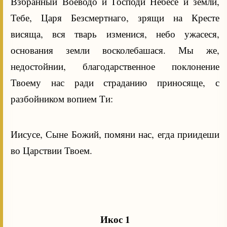
Взбранный Воеводо и Господи Небесе и земли,
Тебе, Царя Безсмертнаго, зрящи на Кресте
висяща, вся тварь изменися, небо ужасеся,
основания земли восколебашася. Мы же,
недостойнии, благодарственное поклонение
Твоему нас ради страданию приносяще, с
разбойником вопием Ти:
Иисусе, Сыне Божий, помяни нас, егда приидеши
во Царствии Твоем.
Икос 1