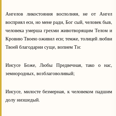
Ангелов ликостояния восполняя, не от Ангел
восприял еси, но мене ради, Бог сый, человек быв,
человека умерша грехми животворящим Телом и
Кровию Твоею оживил еси; темже, толицей любви
Твоей благодарни суще, вопием Ти:
Иисусе Боже, Любы Предвечная, тако о нас,
земнородных, возблаговоливый;
Иисусе, милосте безмерная, к человеком падшим
долу низшедый.