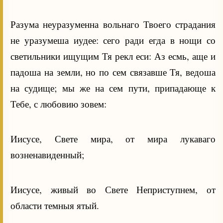
Разума неуразуменна вольнаго Твоего страдания
не уразумеша иудее: сего ради егда в нощи со
светильники ищущим Тя рекл еси: Аз есмь, аще и
падоша на земли, но по сем связавше Тя, ведоша
на судище; мы же на сем пути, припадающе к
Тебе, с любовию зовем:
Иисусе, Свете мира, от мира лукаваго
возненавиденный;
Иисусе, живый во Свете Неприступнем, от
области темныя ятый.