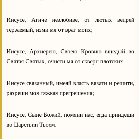
Иисусе, Агнче незлобиве, от лютых вепрей
терзаемый, изми мя от враг моих;
Иисусе, Архиерею, Своею Кровию вшедый во
Святая Святых, очисти мя от скверн плотских.
Иисусе связанный, имеяй власть вязати и решити,
разреши моя тяжкая прегрешения;
Иисусе, Сыне Божий, помяни нас, егда приидеши
во Царствии Твоем.