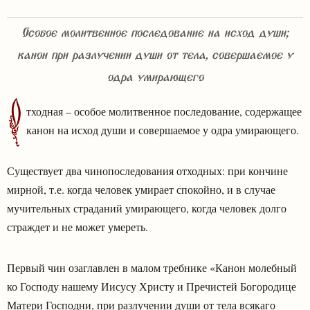
Особое молитвенное последование на исход души;
канон при разлучении души от тела, совершаемое у
одра умирающего
О
тходная – особое молитвенное последование, содержащее
канон на исход души и совершаемое у одра умирающего.
Существует два чинопоследования отходных: при кончине
мирной, т.е. когда человек умирает спокойно, и в случае
мучительных страданий умирающего, когда человек долго
страждет и не может умереть.
Первый чин озаглавлен в малом требнике «Канон молебный
ко Господу нашему Иисусу Христу и Пречистей Богородице
Матери Господни, при разлучении души от тела всякаго