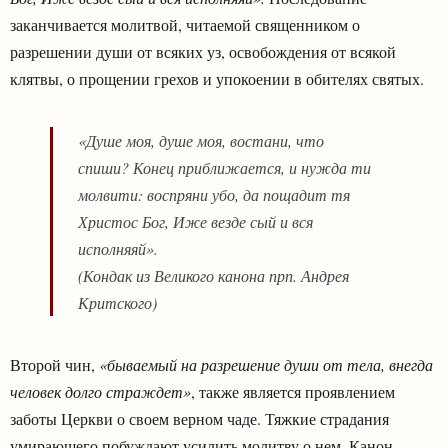
заканчивается молитвой, читаемой священником о
разрешении души от всяких уз, освобождения от всякой
клятвы, о прощении грехов и упокоении в обителях святых.
«Душе моя, душе моя, востани, что
спиши? Конец приближается, и нужда ти
молвити: воспряни убо, да пощадит тя
Христос Бог, Иже везде сый и вся
исполняяй».
(Кондак из Великого канона прп. Андрея
Критского)
Второй чин,
«бываемый на разрешение души от тела, внегда
человек долго страждет»
, также является проявлением
заботы Церкви о своем верном чаде. Тяжкие страдания
умирающего побуждают усилить молитву о нем. Канон,