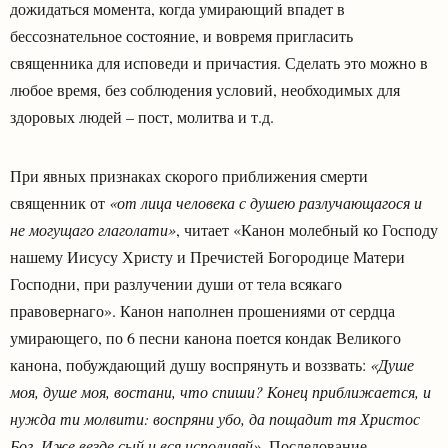
дожидаться момента, когда умирающий впадет в
бессознательное состояние, и вовремя пригласить
священника для исповеди и причастия. Сделать это можно в
любое время, без соблюдения условий, необходимых для
здоровых людей – пост, молитва и т.д.
При явных признаках скорого приближения смерти
священник от
«от лица человека с душею разлучающагося и
не могущаго глаголати»
, читает «Канон молебный ко Господу
нашему Иисусу Христу и Пречистей Богородице Матери
Господни, при разлучении души от тела всякаго
правовернаго». Канон наполнен прошениями от сердца
умирающего, по 6 песни канона поется кондак Великого
канона, побуждающий душу воспрянуть и воззвать:
«Душе
моя, душе моя, востани, что спиши? Конец приближается, и
нужда ти молвити: воспряни убо, да пощадит тя Христос
Бог, Иже везде сый и вся исполняяй».
Последование