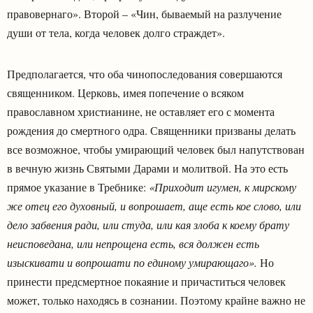
правовернаго». Второй – «Чин, бываемый на разлучение
души от тела, когда человек долго страждет».
Предполагается, что оба чинопоследования совершаются
священником. Церковь, имея попечение о всяком
православном христианине, не оставляет его с момента
рождения до смертного одра. Священники призваны делать
все возможное, чтобы умирающий человек был напутствован
в вечную жизнь Святыми Дарами и молитвой. На это есть
прямое указание в Требнике:
«Приходит игумен, к мирскому
же отец его духовный, и вопрошает, аще есть кое слово, или
дело забвения ради, или студа, или кая злоба к коему брату
неисповедана, или непрощена есть, вся должен есть
изыскивати и вопрошати по единому умирающаго».
Но
принести предсмертное покаяние и причаститься человек
может, только находясь в сознании. Поэтому крайне важно не