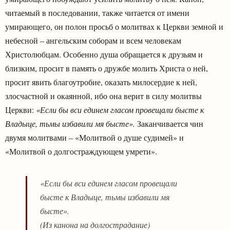
читаемый в последовании, также читается от имени
умирающего, он полон просьб о молитвах к Церкви земной и
небесной – ангельским соборам и всем человекам
Христолюбцам. Особенно душа обращается к друзьям и
близким, просит в память о дружбе молить Христа о ней,
просит явить благоутробие, оказать милосердие к ней,
злосчастной и окаянной, ибо она верит в силу молитвы
Церкви:
«Если бы вси единем гласом провещали бысте к
Владыце, тьмы избавили мя бысте».
Заканчивается чин
двумя молитвами – «Молитвой о душе судимей» и
«Молитвой о долгостраждующем умрети».
«Если бы вси единем гласом провещали
бысте к Владыце, тьмы избавили мя
бысте».
(Из канона на долгострадание)