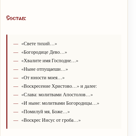
Состав:
«Свете тихий…»
«Богородице Дево…»
«Хвалите имя Господне…»
«Ныне отпущаеши…»
«От юности моея…»
«Воскресение Христово…» и далее:
«Слава: молитвами Апостолов…»
«И ныне: молитвами Богородицы…»
«Помилуй мя, Боже…»
«Воскрес Иисус от гроба…»