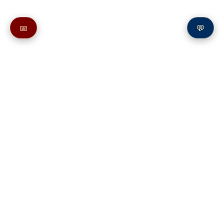
📅
💬
Также смотрите в разделе
Сборник «Песнопения Всенощного бдения» (сост. А. В. Касторский)
П.Г.Чесноков. Всенощное бдение
Обиход нотного пения Соловецкого монастыря