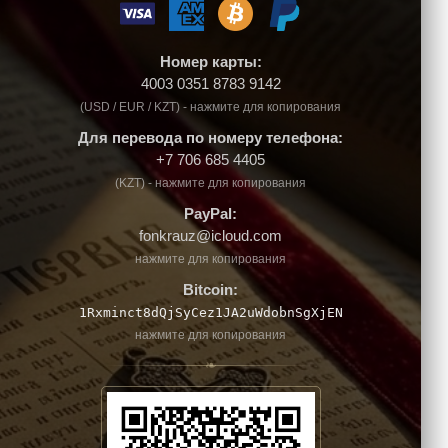
Номер карты:
4003 0351 8783 9142
(USD / EUR / KZT) - нажмите для копирования
Для перевода по номеру телефона:
+7 706 685 4405
(KZT) - нажмите для копирования
PayPal:
fonkrauz@icloud.com
нажмите для копирования
Bitcoin:
1Rxminct8dQjSyCez1JA2uWdobnSgXjEN
нажмите для копирования
❧