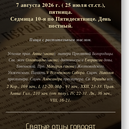
7 августа 2026 г. ( 25 июля ст.ст.),
пятница.
Седмица 10-я по Пятидесятнице. День
постный.
Пища с растительным маслом.
Успение прав.
Анны
(
икона
), матери Пресвятой Богородицы.
Свв. жен
Олимпиады
(
икона
) диакониссы и
Евпраксии
девы,
Тавеннской. Прп.
Макария
(
икона
) Желтоводского,
Унженского. Память
V Вселенского Собора
. Сщмч.
Николая
пресвитера. Сщмч.
Александра
пресвитера. Св.
Ираиды
исп.
2 Кор., 169 зач., I, 12-20.
Мф., 91 зач., XXII, 23-33.
Прав.
Анны:
Гал., 210 зач. (от полу́), IV, 22-31.
Лк., 36 зач.,
VIII, 16-21.
Святые отцы говорят