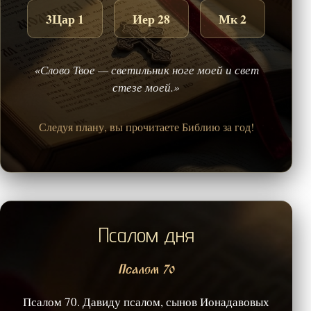
3Цар 1
Иер 28
Мк 2
«Слово Твое — светильник ноге моей и свет
стезе моей.»
Следуя плану, вы прочитаете Библию за год!
Псалом дня
Псалом 70
Псалом 70. Давиду псалом, сынов Ионадавовых