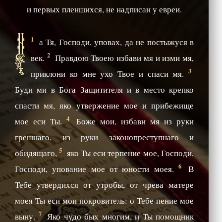
и первых пленшихся, не надписан у евреи.
Н
1
а Тя, Господи, уповах, да не постыжуся в
2
век.
Правдою Твоею избави мя и изми мя,
3
приклони ко мне ухо Твое и спаси мя.
Буди ми в Бога Защитителя и в место крепко
спасти мя, яко утвержение мое и прибежище
4
мое еси Ты.
Боже мои, избави мя из руки
грешнаго, из руки законопреступнаго и
5
обидящаго,
яко Ты еси терпение мое, Господи,
6
Господи, упование мое от юности моея.
В
Тебе утвердихся от утробы, от чрева матере
моея Ты еси мои покровитель: о Тебе пение мое
7
выну.
Яко чудо бых многим, и Ты помощник