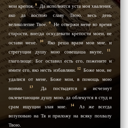
8
мои крепок.
Да исполнятся уста моя хваления,
яко да воспою славу Твою, весь день
9
великолепие Твое.
Не отвержи мене во время
старости, внегда оскудевати крепости моеи, не
10
остави мене.
Яко реша врази мои мне, и
11
стрегущии душу мою совещаша вкупе,
глаголюще: Бог оставил есть eго, пожените и
12
имите eго, яко несть избавляяи.
Боже мои, не
удалися от мене, Боже мои, в помощь мою
13
вонми.
Да постыдятся и исчезнут
оклеветающии душу мою, да облекутся в студ и
14
срам ищущии злая мне.
Аз же всегда
возуповаю на Тя и приложу на всяку похвалу
Твою.