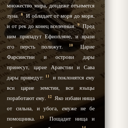
множество мира, дондеже отъимется
8
луна.
И обладает от моря до моря,
9
и от рек до конец вселенныя.
Пред
ним припадут Ефиопляне, и врази
10
eго персть полижут.
Царие
Фарсиистии и острови дары
принесут, царие Аравстии и Сава
11
дары приведут:
и поклонятся eму
вси царие земстии, вси языцы
12
поработают eму.
Яко избави нища
от сильна, и убога, eмуже не бе
13
помощника.
Пощадит нища и
14