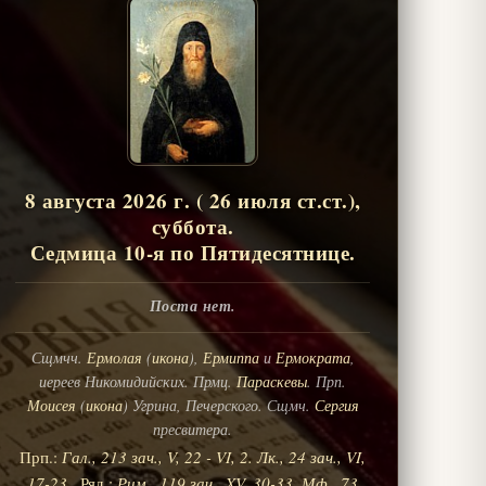
8 августа 2026 г. ( 26 июля ст.ст.),
суббота.
Седмица 10-я по Пятидесятнице.
Поста нет.
Сщмчч.
Ермолая
(
икона
),
Ермиппа
и
Ермократа
,
иереев Никомидийских. Прмц.
Параскевы
. Прп.
Моисея
(
икона
) Угрина, Печерского. Сщмч.
Сергия
пресвитера.
Прп.:
Гал., 213 зач., V, 22 - VI, 2.
Лк., 24 зач., VI,
17-23
. Ряд.:
Рим., 119 зач., XV, 30-33.
Мф., 73