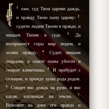
Б
1
оже, суд Твои цареви даждь,
2
и правду Твою сыну цареву:
судити людем Твоим в правде, и
3
нищым Твоим в суде.
Да
восприимут горы мир людем, и
4
холми правду.
Судит нищым
людским, и спасет сыны убогих и
5
смирит клеветника.
И пребудет с
солнцем, и прежде луны рода родов.
6
Снидет яко дождь на руно, и яко
7
капля, каплющая на землю.
Возсияет во днех eго правда и