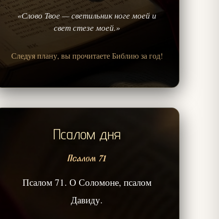
«Слово Твое — светильник ноге моей и
свет стезе моей.»
Следуя плану, вы прочитаете Библию за год!
Псалом дня
Псалом 71
Псалом 71. О Соломоне, псалом
Давиду.