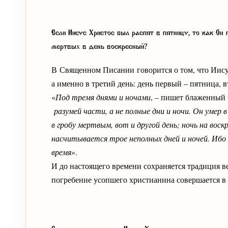
Если Иисус Христос был распят в пятницу, то как Он 
мертвых в день воскресный?
В Священном Писании говорится о том, что Иисус
а именно в третий день: день первый – пятница, в
«
Под тремя днями и ночами
, – пишет блаженный
разумей части, а не полные дни и ночи. Он умер 
в гробу мертвым, вот и другой день; ночь на вос
насчитывается трое неполных дней и ночей. Иб
время
».
И до настоящего времени сохраняется традиция ве
погребение усопшего христианина совершается в 