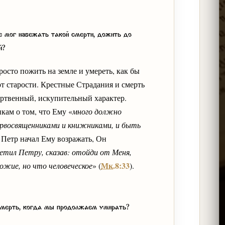
е мог избежать такой смерти, дожить до
й?
осто пожить на земле и умереть, как бы
т старости. Крестные Страдания и смерть
ртвенный, искупительный характер.
кам о том, что Ему «
много должно
рвосвященниками и книжниками, и быть
а Петр начал Ему возражать, Он
ретил Петру, сказав: отойди от Меня,
Мк.8:33
ожие, но что человеческое
» (
).
 смерть, когда мы продолжаем умирать?