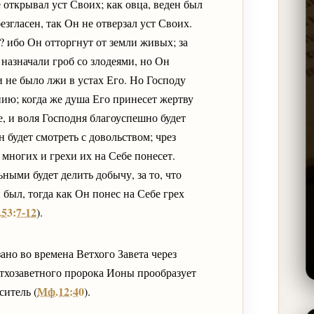
 открывал уст Своих; как овца, веден был
езгласен, так Он не отверзал уст Своих.
т? ибо Он отторгнут от земли живых; за
назначали гроб со злодеями, но Он
 и не было лжи в устах Его. Но Господу
нию; когда же душа Его принесет жертву
, и воля Господня благоуспешно будет
будет смотреть с довольством; чрез
многих и грехи их на Себе понесет.
ными будет делить добычу, за то, что
 был, тогда как Он понес на Себе грех
.53:7-12
).
ано во времена Ветхого Завета через
етхозаветного пророка Ионы прообразует
Мф.12:40
ситель (
).