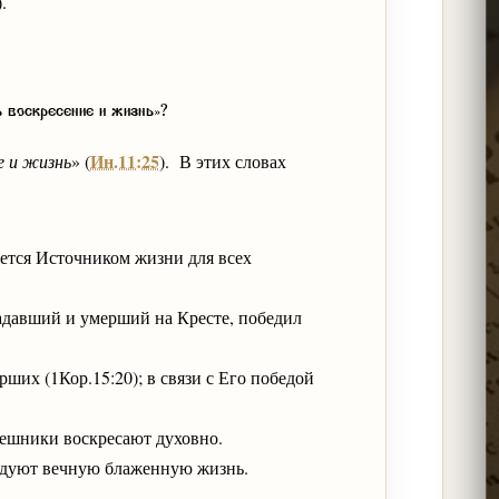
.
ь воскресение и жизнь»?
Ин.11:25
е и жизнь
» (
). В этих словах
ляется Источником жизни для всех
адавший и умерший на Кресте, победил
рших (1Кор.15:20); в связи с Его победой
решники воскресают духовно.
ледуют вечную блаженную жизнь.