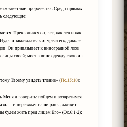
етхозаветные пророчества. Среди прямых
ть следующие:
ется. Преклонился он, лег, как лев и как
Иуды и законодатель от чресл его, доколе
ов. Он привязывает к виноградной лозе
ослицы своей; моет в вине одежду свою и в
Пс.15:10
ятому Твоему увидеть тление» (
);
ть Меня и говорить: пойдем и возвратимся
разил – и перевяжет наши раны; оживит
 мы будем жить пред лицем Его» (Ос.6:1-2);