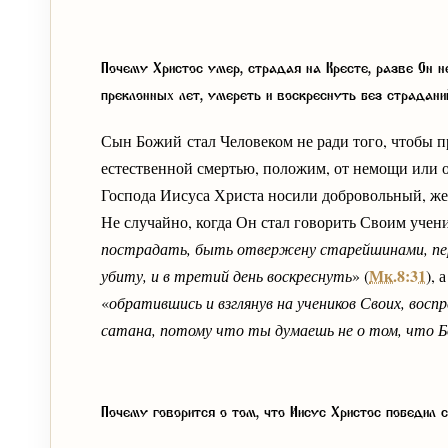
Почему Христос умер, страдая на Кресте, разве Он н
преклонных лет, умереть и воскреснуть без страдани
Сын Божий стал Человеком не ради того, чтобы пр
естественной смертью, положим, от немощи или о
Господа Иисуса Христа носили добровольный, же
Не случайно, когда Он стал говорить Своим учени
пострадать, быть отвержену старейшинами, пе
Мк.8:31
убиту, и в третий день воскреснуть
» (
), 
«
обратившись и взглянув на учеников Своих, восп
сатана, потому что ты думаешь не о том, что Б
Почему говорится о том, что Иисус Христос победил