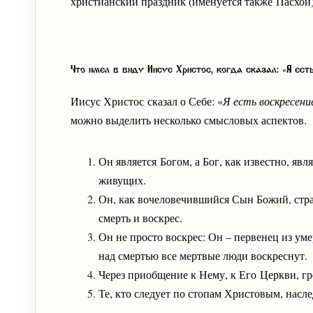
христианский праздник (именуется также Пасхой)
Что имел в виду Иисус Христос, когда сказал: «Я ест
Иисус Христос сказал о Себе: «
Я есть воскресени
можно выделить несколько смысловых аспектов.
Он является Богом, а Бог, как известно, яв
живущих.
Он, как вочеловечившийся Сын Божий, стр
смерть и воскрес.
Он не просто воскрес: Он – первенец из уме
над смертью все мертвые люди воскреснут.
Через приобщение к Нему, к Его Церкви, г
Те, кто следует по стопам Христовым, нас