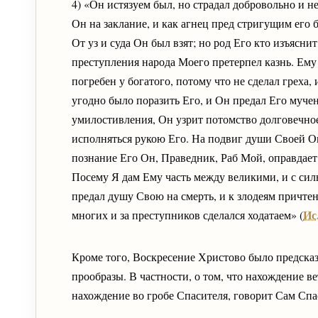
4) «Он истязуем был, но страдал добровольно и не
Он на заклание, и как агнец пред стригущим его б
От уз и суда Он был взят; но род Его кто изъясни
преступления народа Моего претерпел казнь. Ему 
погребен у богатого, потому что не сделал греха,
угодно было поразить Его, и Он предал Его муче
умилостивления, Он узрит потомство долговечное
исполняться рукою Его. На подвиг души Своей Он 
познание Его Он, Праведник, Раб Мой, оправдает 
Посему Я дам Ему часть между великими, и с силь
предал душу Свою на смерть, и к злодеям причтен
Ис
многих и за преступников сделался ходатаем» (
Кроме того, Воскресение Христово было предсказ
прообразы. В частности, о том, что нахождение в
нахождение во гробе Спасителя, говорит Сам Спа