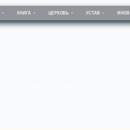
КНИГА
ЦЕРКОВЬ
УСТАВ
ИНОВ
Воскресение Христово. Пасха
Статьи
О праздниках
Воскресение Христово. Пасха
вная