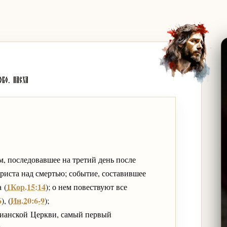
ово. Пасха
, последовавшее на третий день после
Христа над смертью; событие, составившее
1Кор.15:14
 (
); о нем повествуют все
6
Ин.20:6-9
), (
);
тианской Церкви, самый первый