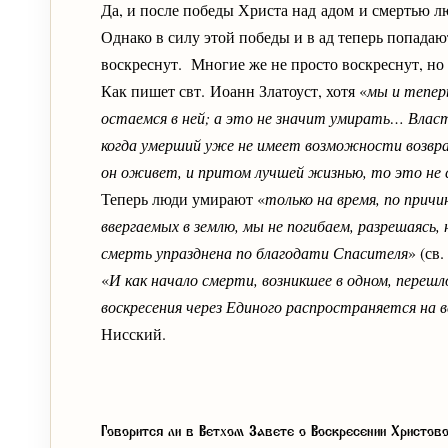
Да, и после победы Христа над адом и смертью л
Однако в силу этой победы и в ад теперь попадаю
воскреснут. Многие же не просто воскреснут, но
Как пишет свт. Иоанн Златоуст, хотя «
мы и тепер
остаемся в ней; а это не значит умирать… Влас
когда умерший уже не имеет возможности возвр
он оживет, и притом лучшей жизнью, то это не с
Теперь люди умирают «
только на время, по прич
ввергаемых в землю, мы не погибаем, разрешаясь,
смерть упразднена по благодати Спасителя
» (св
«
И как начало смерти, возникшее в одном, перешло
воскресения через Единого распространяется на 
Нисский.
Говорится ли в Ветхом Завете о Воскресении Христов