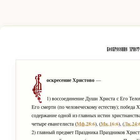
Воскресение Христ
В
оскресение Христово
—
1) воссоединение Души Христа с Его Телом
Его смерти (по человеческому естеству); победа 
содержание одной из главных истин христианства
Мф.28:6
Мк.16:6
Лк.24:
четыре евангелиста (
), (
), (
2) главный предмет Праздника Праздников Хрис