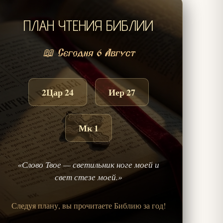
ПЛАН ЧТЕНИЯ БИБЛИИ
📖 Сегодня 6 Август
2Цар 24
Иер 27
Мк 1
«Слово Твое — светильник ноге моей и
свет стезе моей.»
Следуя плану, вы прочитаете Библию за год!