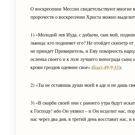
О воскресении Мессии свидетельствуют многие в
пророчеств о воскресении Христа можно выдели
1) «Молодой лев Иуда, с добычи, сын мой, поднима
львица: кто поднимет его? Не отойдет скипетр от 
не приидет Примиритель, и Ему покорность народ
осленка своего и к лозе лучшего винограда сына 
Быт.49:9-11
крови гроздов одеяние свое» (
);
2) «Ты не оставишь души моей в аде и не дашь св
3) «В скорби своей они с раннего утра будут иска
к Господу! ибо Он уязвил – и Он исцелит нас, по
нас через два дня, в третий день восставит нас, и