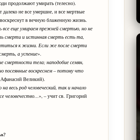
юди продолжают умирать (телесно).
т далеко не все умершие, и все мертвые
 воскреснут в вечную блаженную жизнь.
ь все еще умираем прежней смертью, но не
ть смерти и истинная смерть есть та,
атиться к жизни. Если же после смерти
мерть, а успение
».
ине смертности тела; наподобие семян,
 но посеянные воскреснем – потому что
. Афанасий Великий).
 на весь род человеческий, так и начало
все человечество…
», – учит св. Григорий
ом?