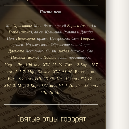
Поста нет.
Мц.
Христины
. Мчч. блгвв. князей
Бориса
(
икона
) и
Глеба
(
икона
), во св. Крещении Романа и Давида.
Прп.
Поликарпа
, архим. Печерского. Свт.
Георгия
,
архиеп. Могилевского. Обретение мощей прп.
Далмата
Исетского. Сщмч.
Алфея
диакона. Свв.
Николая
(
икона
) и
Иоанна
испп., пресвитеров.
Утр. -
Лк., 106 зач., XXI, 12-19.
Лит. -
2 Кор., 167
зач., I, 1-7.
Мф., 88 зач., XXI, 43-46.
Блгвв. кнн.:
Рим., 99 зач., VIII, 28-39.
Ин., 52 зач., XV, 17 -
XVI, 2.
Мц.:
2 Кор., 181 зач., VI, 1-10.
Лк., 33 зач.,
VII, 36-50
.
Святые отцы говорят