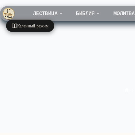
Перейти
к
сути
ЛЕСТВИЦА
БИБЛИЯ
МОЛИТВА
Келейный режим
Гла