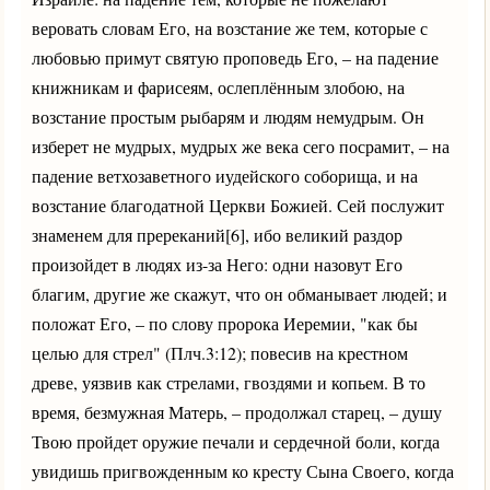
веровать словам Его, на возстание же тем, которые с
любовью примут святую проповедь Его, – на падение
книжникам и фарисеям, ослеплённым злобою, на
возстание простым рыбарям и людям немудрым. Он
изберет не мудрых, мудрых же века сего посрамит, – на
падение ветхозаветного иудейского соборища, и на
возстание благодатной Церкви Божией. Сей послужит
знаменем для пререканий[6], ибо великий раздор
произойдет в людях из-за Него: одни назовут Его
благим, другие же скажут, что он обманывает людей; и
положат Его, – по слову пророка Иеремии, "как бы
целью для стрел" (Плч.3:12); повесив на крестном
древе, уязвив как стрелами, гвоздями и копьем. В то
время, безмужная Матерь, – продолжал старец, – душу
Твою пройдет оружие печали и сердечной боли, когда
увидишь пригвожденным ко кресту Сына Своего, когда