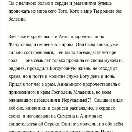
Ты с великою болью в сердце и рыданиями будешь
провожать из мира сего Того, Кого в мир Ты родила без
болезни.
Здесь же в храме была и Анна пророчица, дочь
Фануилова, из колена Ассирова. Она была вдова, уже
сильно состаревшаяся, – ей было восемьдесят четыре
года; — она семь лет только прожила со своим мужем и,
овдовев, проводила Богоугодную жизнь, не отходя от
храма, но в посте и молитве служа Богу день и ночь.
Придя в тот час в храм, Анна много пророчествовала о
принесенном в храм Господень Младенце, ко всем
ожидавшим избавления в Иерусалиме[7]. Слыша и видя
всё сие, книжники и фарисеи распалялись в сердцах
своих, и негодовали на Симеона и Анну за их
свидетельства об Отроке. Они не умолчали, но обо всём
случившемся и сказанном в храме известили Ирода