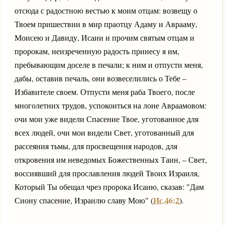
отсюда с радостною вестью к моим отцам: возвещу о
Твоем пришествии в мир праотцу Адаму и Аврааму,
Моисею и Давиду, Исаии и прочим святым отцам и
пророкам, неизреченную радость принесу я им,
пребывающим доселе в печали; к ним и отпусти меня,
дабы, оставив печаль, они возвеселились о Тебе –
Избавителе своем. Отпусти меня раба Твоего, после
многолетних трудов, успокоиться на лоне Авраамовом:
очи мои уже видели Спасение Твое, уготованное для
всех людей, очи мои видели Свет, уготованный для
рассеяния тьмы, для просвещения народов, для
откровения им неведомых Божественных Таин, – Свет,
воссиявший для прославления людей Твоих Израиля,
Который Ты обещал чрез пророка Исаию, сказав: "Дам
Ис.46:2
Сиону спасение, Израилю славу Мою" (
).