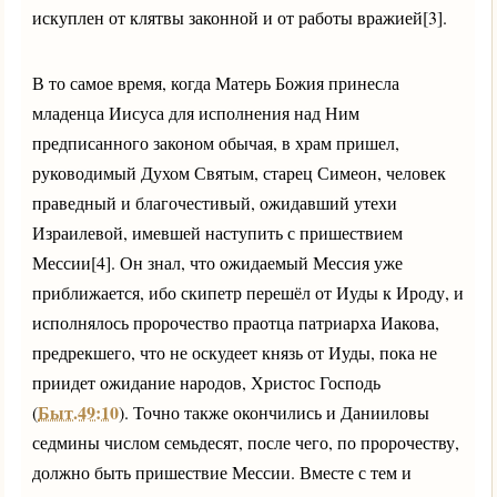
искуплен от клятвы законной и от работы вражией[3].
В то самое время, когда Матерь Божия принесла
младенца Иисуса для исполнения над Ним
предписанного законом обычая, в храм пришел,
руководимый Духом Святым, старец Симеон, человек
праведный и благочестивый, ожидавший утехи
Израилевой, имевшей наступить с пришествием
Мессии[4]. Он знал, что ожидаемый Мессия уже
приближается, ибо скипетр перешёл от Иуды к Ироду, и
исполнялось пророчество праотца патриарха Иакова,
предрекшего, что не оскудеет князь от Иуды, пока не
приидет ожидание народов, Христос Господь
Быт.49:10
(
). Точно также окончились и Данииловы
седмины числом семьдесят, после чего, по пророчеству,
должно быть пришествие Мессии. Вместе с тем и