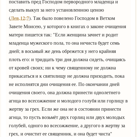
поставить пред Господом первородного младенца и
сделать выкуп за него установленною ценою
Лев.12:7
(
). Так было повелено Господом в Ветхом
Завете Моисею, у которого в книгах о законе очищения
матери пишется так: "Если женщина зачнет и родит
младенца мужеского пола, то она нечиста будет семь
дней; в восьмый же день обрежется у него крайняя
плоть его: и тридцать три дня должна сидеть, очищаясь
от кровей своих; ни к чему священному не должна
прикасаться и к святилищу не должна приходить, пока
не исполнятся дни очищения ее. По окончании дней
очищения своего, она должна принести однолетнего
агнца во всесожжение и молодого голубя или горлицу в
жертву за грех. Если же она не в состоянии принести
агнца, то пусть возьмёт двух горлиц или двух молодых
голубей, одного во всесожжение, а другого в жертву за
грех, и очистит ее священник, и она будет чиста"