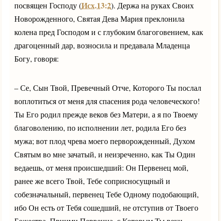
Исх.13:2
посвящен Господу (
). Держа на руках Своих
Новорожденного, Святая Дева Мария преклонила
колена пред Господом и с глубоким благоговением, как
драгоценный дар, возносила и предавала Младенца
Богу, говоря:
– Се, Сын Твой, Превечный Отче, Которого Ты послал
воплотиться от меня для спасения рода человеческого!
Ты Его родил прежде веков без Матери, а я по Твоему
благоволению, по исполнении лет, родила Его без
мужа; вот плод чрева моего перворожденный, Духом
Святым во мне зачатый, и неизреченно, как Ты Один
ведаешь, от меня происшедший: Он Первенец мой,
ранее же всего Твой, Тебе соприсносущный и
собезначальный, первенец Тебе Одному подобающий,
ибо Он есть от Тебя сошедший, не отступив от Твоего
Божества. Приими Первенца, с Которым Ты веки