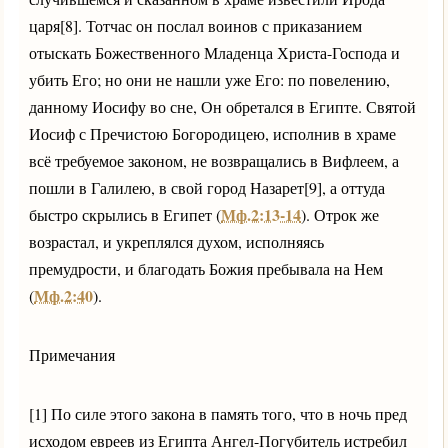
царя[8]. Тотчас он послал воинов с приказанием
отыскать Божественного Младенца Христа-Господа и
убить Его; но они не нашли уже Его: по повелению,
данному Иосифу во сне, Он обретался в Египте. Святой
Иосиф с Пречистою Богородицею, исполнив в храме
всё требуемое законом, не возвращались в Вифлеем, а
пошли в Галилею, в свой город Назарет[9], а оттуда
Мф.2:13-14
быстро скрылись в Египет (
). Отрок же
возрастал, и укреплялся духом, исполняясь
премудрости, и благодать Божия пребывала на Нем
Мф.2:40
(
).
Примечания
[1] По силе этого закона в память того, что в ночь пред
исходом евреев из Египта Ангел-Погубитель истребил