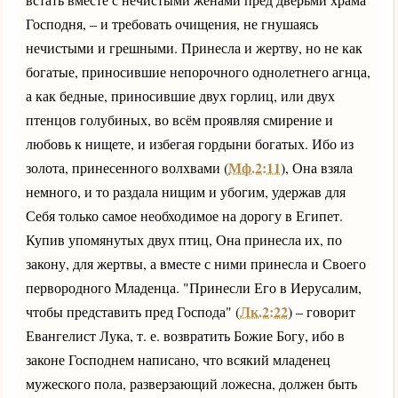
Господня, – и требовать очищения, не гнушаясь
нечистыми и грешными. Принесла и жертву, но не как
богатые, приносившие непорочного однолетнего агнца,
а как бедные, приносившие двух горлиц, или двух
птенцов голубиных, во всём проявляя смирение и
любовь к нищете, и избегая гордыни богатых. Ибо из
Мф.2:11
золота, принесенного волхвами (
), Она взяла
немного, и то раздала нищим и убогим, удержав для
Себя только самое необходимое на дорогу в Египет.
Купив упомянутых двух птиц, Она принесла их, по
закону, для жертвы, а вместе с ними принесла и Своего
первородного Младенца. "Принесли Его в Иерусалим,
Лк.2:22
чтобы представить пред Господа" (
) – говорит
Евангелист Лука, т. е. возвратить Божие Богу, ибо в
законе Господнем написано, что всякий младенец
мужеского пола, разверзающий ложесна, должен быть