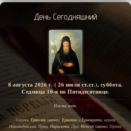
День Сегодняшний
8 августа 2026 г. ( 26 июля ст.ст.), суббота.
Седмица 10-я по Пятидесятнице.
Поста нет.
Сщмчч.
Ермолая
(
икона
),
Ермиппа
и
Ермократа
, иереев
Никомидийских. Прмц.
Параскевы
. Прп.
Моисея
(
икона
) Угрина,