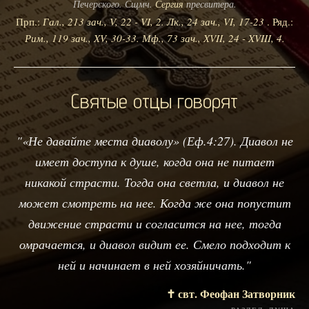
Печерского. Сщмч.
Сергия
пресвитера.
Прп.:
Гал., 213 зач., V, 22 - VI, 2.
Лк., 24 зач., VI, 17-23
. Ряд.:
Рим., 119 зач., XV, 30-33.
Мф., 73 зач., XVII, 24 - XVIII, 4.
Святые отцы говорят
"«Не давайте места диаволу» (Еф.4:27). Диавол не
имеет доступа к душе, когда она не питает
никакой страсти. Тогда она светла, и диавол не
может смотреть на нее. Когда же она попустит
движение страсти и согласится на нее, тогда
омрачается, и диавол видит ее. Смело подходит к
ней и начинает в ней хозяйничать."
✝️ свт. Феофан Затворник