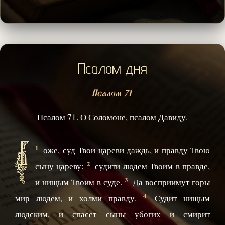
Псалом дня
Псалом 71
Псалом 71. О Соломоне, псалом Давиду.
Б
1
оже, суд Твои цареви даждь, и правду Твою
2
сыну цареву:
судити людем Твоим в правде,
3
и нищым Твоим в суде.
Да восприимут горы
4
мир людем, и холми правду.
Судит нищым
людским, и спасет сыны убогих и смирит