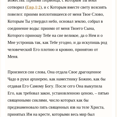
Евр.1:2
сотворил (
), и с Которым вместе свету возсиять
повелел: приими воплотившееся от меня Твое Слово,
Которым Ты утвердил небо, основал землю, собрал в
соединение воды: приими от меня Твоего Сына,
Которого приношу Тебе на сие великое, да о Нем и о
Мне устроишь так, как Тебе угодно, и да искупишь род
человеческий Его плотию и кровию, принятою от
Меня.
Произнеся сии слова, Она отдала Свое драгоценное
Чадо в руки архиерею, как наместнику Божию, как бы
отдавая Его Самому Богу. После сего Она выкупила
Его, как требовал закон, установленною ценою, – пятью
священными сиклями, число которых как бы
предзнаменовало пять священных язв на теле Христа,
принятых Им на кресте, которыми весь мир был