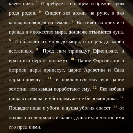
5
клеветника.
И пребудет с солнцем, и прежде луны
6
рода родов.
Снидет яко дождь на руно, и яко
7
капля, каплющая на землю.
Возсияет во днех eго
правда и множество мира, дондеже отъимется луна.
8
И обладает от моря до моря, и от рек до конец
9
вселенныя.
Пред ним припадут Ефиопляне, и
10
врази eго персть полижут.
Царие Фарсиистии и
острови дары принесут, царие Аравстии и Сава
11
дары приведут:
и поклонятся eму вси царие
12
земстии, вси языцы поработают eму.
Яко избави
13
нища от сильна, и убога, eмуже не бе помощника.
14
Пощадит нища и убога, и душы убогих спасет:
от
лихвы и от неправды избавит душы их, и честно имя
eго пред ними.