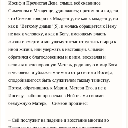
Иосиф и Пречистая Дева, слыша всё сказанное
Симеоном о Младенце, удивлялись; притом они видели,
что Симеон говорит к Младенцу, не как к младенцу, но
как к "Ветхому днями"[5], и молясь обращается к Нему
не как к человеку, а как к Богу, имеющему власть
жизни и смерти и могущему тотчас отпустить старца к
иной жизни, или удержать в настоящей. Симеон
обратился с благословением и к ним, восхваляя и
величая пренепорочную Матерь, родившую в мир Бога
и человека, и ублажая мнимого отца святого Иосифа,
сподобившегося быть служителем такому таинству.
Потом, обратившись к Марии, Матери Его, а не к
Иосифу – ибо он прозревал в Ней очами своими
безмужную Матерь, – Симеон произнес:
– Сей послужит на падение и возстание многим во
Израиле: на падение тем, которые не пожелают