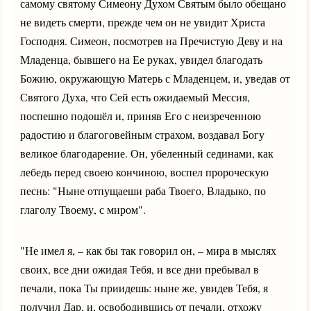
самому святому Симеону Духом Святым было обещано
не видеть смерти, прежде чем он не увидит Христа
Господня. Симеон, посмотрев на Пречистую Деву и на
Младенца, бывшего на Ее руках, увидел благодать
Божию, окружающую Матерь с Младенцем, и, уведав от
Святого Духа, что Сей есть ожидаемый Мессия,
поспешно подошёл и, приняв Его с неизреченною
радостию и благоговейным страхом, воздавал Богу
великое благодарение. Он, убеленный сединами, как
лебедь перед своею кончиною, воспел пророческую
песнь: "Ныне отпущаеши раба Твоего, Владыко, по
глаголу Твоему, с миром".
"Не имел я, – как бы так говорил он, – мира в мыслях
своих, все дни ожидая Тебя, и все дни пребывал в
печали, пока Ты приидешь: ныне же, увидев Тебя, я
получил Дар, и, освободившись от печали, отхожу