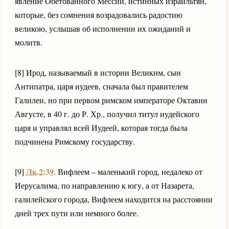
явление Обетованного Мессии, истинных израильтян,
которые, без сомнения возрадовались радостию
великою, услышав об исполнении их ожиданий и
молитв.
[8] Ирод, называемый в истории Великим, сын
Антипатра, царя иудеев, сначала был правителем
Галилеи, но при первом римском императоре Октавии
Августе, в 40 г. до Р. Хр., получил титул иудейского
царя и управлял всей Иудеей, которая тогда была
подчинена Римскому государству.
Лк.2:39
[9]
. Вифлеем – маленький город, недалеко от
Иерусалима, по направлению к югу, а от Назарета,
галилейского города, Вифлеем находится на расстоянии
дней трех пути или немного более.