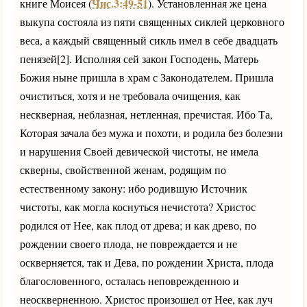
Чис.3:49-51
книге Моисея (
). Установленная же цена
выкупа состояла из пяти священных сиклей церковного
веса, а каждый священный сикль имел в себе двадцать
пенязей[2]. Исполняя сей закон Господень, Матерь
Божия ныне пришла в храм с Законодателем. Пришла
очиститься, хотя и не требовала очищения, как
нескверная, неблазная, нетленная, пречистая. Ибо Та,
Которая зачала без мужа и похоти, и родила без болезни
и нарушения Своей девической чистоты, не имела
скверны, свойственной женам, родящим по
естественному закону: ибо родившую Источник
чистоты, как могла коснуться нечистота? Христос
родился от Нее, как плод от древа; и как древо, по
рождении своего плода, не повреждается и не
оскверняется, так и Дева, по рождении Христа, плода
благословенного, осталась неповрежденною и
неоскверненною. Христос произошел от Нее, как луч