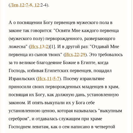
Лев.12:7-8, 12
(
:2-4).
А о посвящении Богу первенцев мужеского пола в
законе так говорится: "Освяти Мне каждого первенца
(мужеского полу) перворожденного, разверзающого
Исх.13:2
ложесна" (
)[1]. И в другой раз: "Отдавай Мне
Исх.22:29
первенца из сынов твоих" (
). Это требовалось
за то великое благодеяние Божие в Египте, когда
Господь, избивая Египетских первенцев, пощадил
Исх.11:5-7
Израильских (
). Посему израильтяне
приносили своих перворожденных младенцев в храм,
посвящая их Богу, как должную дань, установленную
законом. И опять выкупали их у Бога себе
установленною ценою, которая называлась "выкупным
серебром", и отдавалась служащим при храме
Господнем левитам, как о сем написано в четвертой