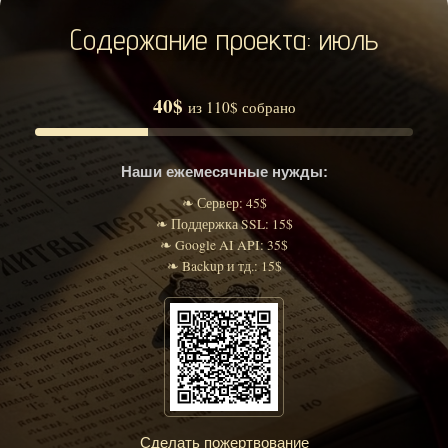
Содержание проекта: июль
40$
из 110$ собрано
Наши ежемесячные нужды:
❧ Сервер: 45$
❧ Поддержка SSL: 15$
❧ Google AI API: 35$
❧ Backup и тд.: 15$
Сделать пожертвование