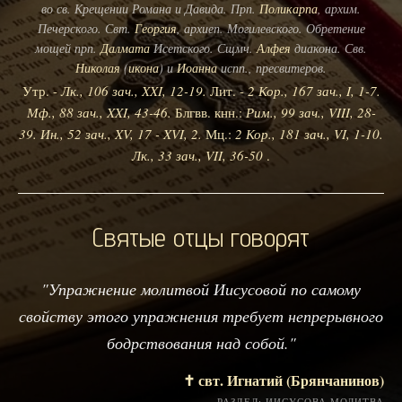
во св. Крещении Романа и Давида. Прп.
Поликарпа
, архим.
Печерского. Свт.
Георгия
, архиеп. Могилевского. Обретение
мощей прп.
Далмата
Исетского. Сщмч.
Алфея
диакона. Свв.
Николая
(
икона
) и
Иоанна
испп., пресвитеров.
Утр. -
Лк., 106 зач., XXI, 12-19.
Лит. -
2 Кор., 167 зач., I, 1-7.
Мф., 88 зач., XXI, 43-46.
Блгвв. кнн.:
Рим., 99 зач., VIII, 28-
39.
Ин., 52 зач., XV, 17 - XVI, 2.
Мц.:
2 Кор., 181 зач., VI, 1-10.
Лк., 33 зач., VII, 36-50
.
Святые отцы говорят
"Упражнение молитвой Иисусовой по самому
свойству этого упражнения требует непрерывного
бодрствования над собой."
✝️ свт. Игнатий (Брянчанинов)
РАЗДЕЛ: ИИСУСОВА МОЛИТВА