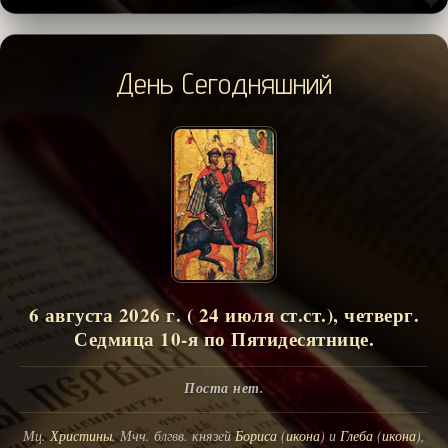
День Сегодняшний
6 августа 2026 г. ( 24 июля ст.ст.), четверг.
Седмица 10-я по Пятидесятнице.
Поста нет.
Мц.
Христины
. Мчч. блгвв. князей
Бориса
(
икона
) и
Глеба
(
икона
),