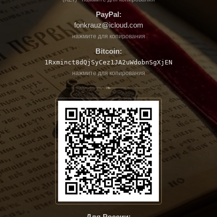
PayPal:
fonkrauz@icloud.com
нажмите для копирования
Bitcoin:
1Rxminct8dQjSyCez1JA2uWdobnSgXjEN
нажмите для копирования
❧
Для России: