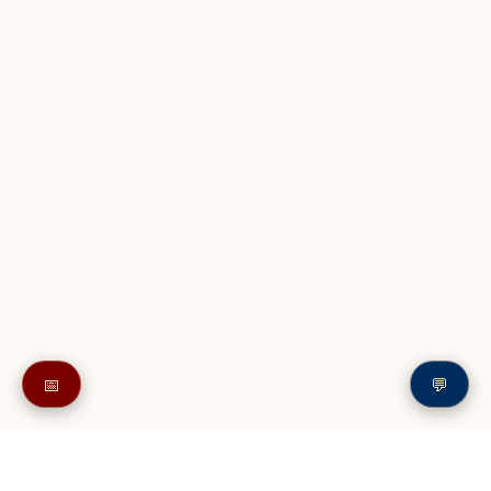
📅
💬
Также в читайте в разделе: