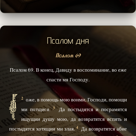
Псалом дня
Псалом 69
Псалом 69. В конец, Давиду в воспоминание, во еже
спасти мя Господу.
Б
2
оже, в помощь мою вонми, Господи, помощи
3
ми потщися.
Да постыдятся и посрамятся
ищущии душу мою, да возвратятся вспять и
4
постыдятся хотящии ми злая.
Да возвратятся абие