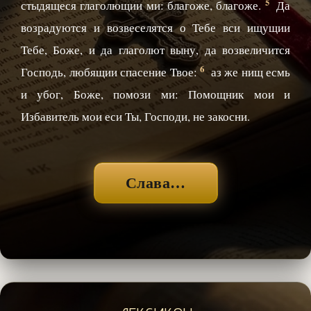
5
стыдящеся глаголющии ми: благоже, благоже.
Да
возрадуются и возвеселятся о Тебе вси ищущии
Тебе, Боже, и да глаголют выну, да возвеличится
6
Господь, любящии спасение Твое:
аз же нищ есмь
и убог, Боже, помози ми: Помощник мои и
Избавитель мои еси Ты, Господи, не закосни.
Слава…