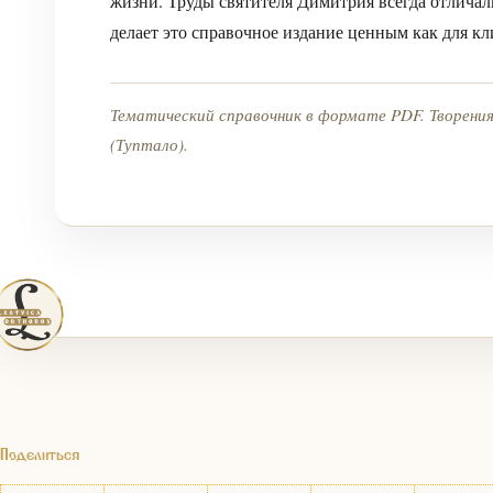
жизни. Труды святителя Димитрия всегда отличал
делает это справочное издание ценным как для кли
Тематический справочник в формате PDF. Творени
(Туптало).
Поделиться