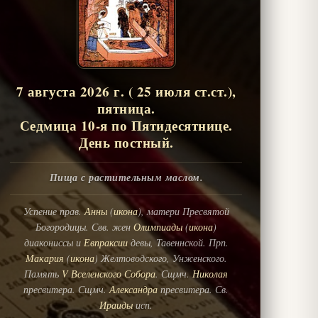
7 августа 2026 г. ( 25 июля ст.ст.),
пятница.
Седмица 10-я по Пятидесятнице.
День постный.
Пища с растительным маслом.
Успение прав.
Анны
(
икона
), матери Пресвятой
Богородицы. Свв. жен
Олимпиады
(
икона
)
диакониссы и
Евпраксии
девы, Тавеннской. Прп.
Макария
(
икона
) Желтоводского, Унженского.
Память
V Вселенского Собора
. Сщмч.
Николая
пресвитера. Сщмч.
Александра
пресвитера. Св.
Ираиды
исп.