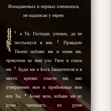
Ионадавовых и первых пленшихся,
не надписан у евреи.
Н
1
а Тя, Господи, уповах, да не
2
постыжуся в век.
Правдою
Твоею избави мя и изми мя,
приклони ко мне ухо Твое и спаси
3
мя.
Буди ми в Бога Защитителя и в
место крепко спасти мя, яко
утвержение мое и прибежище мое
4
еси Ты.
Боже мои, избави мя из
руки грешнаго, из руки