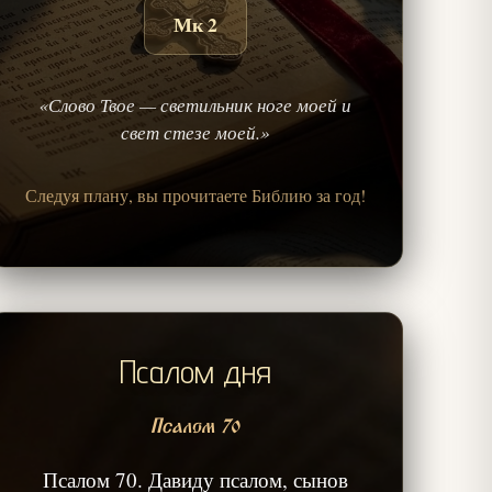
Мк 2
«Слово Твое — светильник ноге моей и
свет стезе моей.»
Следуя плану, вы прочитаете Библию за год!
Псалом дня
Псалом 70
Псалом 70. Давиду псалом, сынов