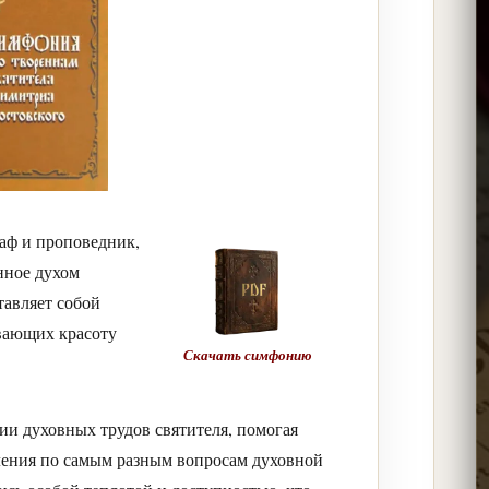
аф и проповедник,
нное духом
тавляет собой
вающих красоту
Скачать симфонию
и духовных трудов святителя, помогая
ления по самым разным вопросам духовной