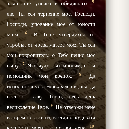
5
законопреступнаго и обидящаго,
яко Ты еси терпение мое, Господи,
Господи, упование мое от юности
6
моея.
В Тебе утвердихся от
утробы, от чрева матере моея Ты еси
мои покровитель: о Тебе пение мое
7
выну.
Яко чудо бых многим, и Ты
8
помощник мои крепок.
Да
исполнятся уста моя хваления, яко да
воспою славу Твою, весь день
9
великолепие Твое.
Не отвержи мене
во время старости, внегда оскудевати
10
крепости моеи, не остави мене.