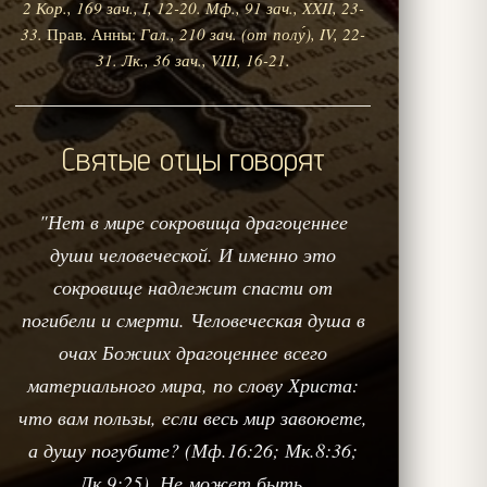
2 Кор., 169 зач., I, 12-20.
Мф., 91 зач., XXII, 23-
33.
Прав. Анны:
Гал., 210 зач. (от полу́), IV, 22-
31.
Лк., 36 зач., VIII, 16-21.
Святые отцы говорят
"Нет в мире сокровища драгоценнее
души человеческой. И именно это
сокровище надлежит спасти от
погибели и смерти. Человеческая душа в
очах Божиих драгоценнее всего
материального мира, по слову Христа:
что вам пользы, если весь мир завоюете,
а душу погубите? (Мф.16:26; Мк.8:36;
Лк.9:25). Не может быть,