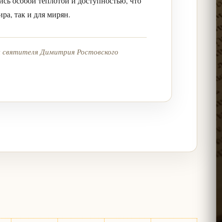
ись особой теплотой и доступностью, что
ра, так и для мирян.
я святителя Димитрия Ростовского