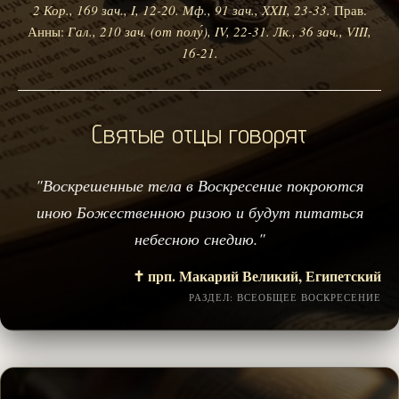
2 Кор., 169 зач., I, 12-20.
Мф., 91 зач., XXII, 23-33.
Прав.
Анны:
Гал., 210 зач. (от полу́), IV, 22-31.
Лк., 36 зач., VIII,
16-21.
Святые отцы говорят
"Воскрешенные тела в Воскресение покроются
иною Божественною ризою и будут питаться
небесною снедию."
✝️ прп. Макарий Великий, Египетский
РАЗДЕЛ: ВСЕОБЩЕЕ ВОСКРЕСЕНИЕ