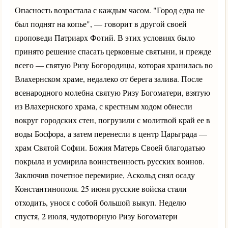
Опасность возрастала с каждым часом. "Город едва не
был поднят на копье", — говорит в другой своей
проповеди Патриарх Фотий. В этих условиях было
принято решение спасать церковные святыни, и прежде
всего — святую Ризу Богородицы, которая хранилась во
Влахернском храме, недалеко от берега залива. После
всенародного молебна святую Ризу Богоматери, взятую
из Влахернского храма, с крестным ходом обнесли
вокруг городских стен, погрузили с молитвой край ее в
воды Босфора, а затем перенесли в центр Царьграда —
храм Святой Софии. Божия Матерь Своей благодатью
покрыла и усмирила воинственность русских воинов.
Заключив почетное перемирие, Аскольд снял осаду
Константинополя. 25 июня русские войска стали
отходить, унося с собой большой выкуп. Неделю
спустя, 2 июля, чудотворную Ризу Богоматери