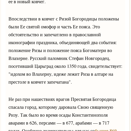
ее в новый ковчег.
Впоследствии в ковчег с Ризой Богородицы положены
были Ее святой омофор и часть Ее пояса. Это
обстоятельство и запечатлено в православной
иконографии праздника, объединяющей два события:
положение Ризы и положение пояса Богоматери во
Влахерне. Русский паломник Стефан Новгородец,
посетивший Царьград около 1350 года, свидетельствует:
"идохом во Влахерну, идеже лежит Риза в алтаре на
престоле в ковчеге запечатана".
Не раз при нашествиях врагов Пресвятая Богородица
спасала город, которому даровала Свою священную
Ризу. Так было во время осады Константинополя
аварами в 626, персами — в 677, арабами — в 717
бытия 860
годах. Особенно знаменательны для нас со