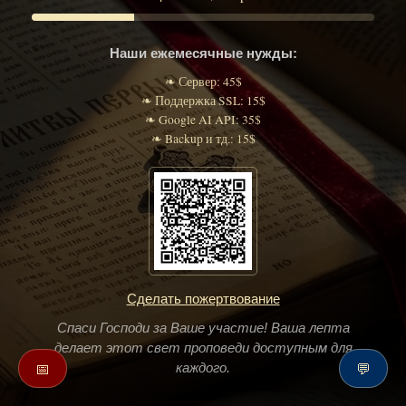
Наши ежемесячные нужды:
❧ Сервер: 45$
❧ Поддержка SSL: 15$
❧ Google AI API: 35$
❧ Backup и тд.: 15$
Сделать пожертвование
Спаси Господи за Ваше участие! Ваша лепта
делает этот свет проповеди доступным для
📅
💬
каждого.