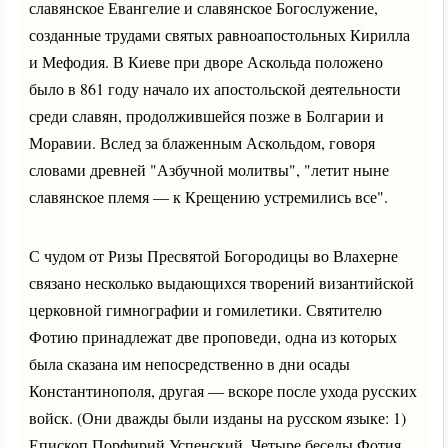
славянское Евангелие и славянское Богослужение,
созданные трудами святых равноапостольных Кирилла
и Мефодия. В Киеве при дворе Аскольда положено
было в 861 году начало их апостольской деятельности
среди славян, продолжившейся позже в Болгарии и
Моравии. Вслед за блаженным Аскольдом, говоря
словами древней "Азбучной молитвы", "летит ныне
славянское племя — к Крещению устремились все".
С чудом от Ризы Пресвятой Богородицы во Влахерне
связано несколько выдающихся творений византийской
церковной гимнографии и гомилетики. Святителю
Фотию принадлежат две проповеди, одна из которых
была сказана им непосредственно в дни осады
Константинополя, другая — вскоре после ухода русских
войск. (Они дважды были изданы на русском языке: 1)
Епископ Порфирий Успенский. Четыре беседы Фотия,