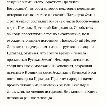
создание знаменитого "Акафиста Пресвятой
Богородице", автором которого некоторые церковные
историки называют того же святого Патриарха Фотия.
Этот Акафист составляет основную часть Богослужения
в день Похвалы Пресвятой Богородицы. О событиях
860 года повествуют не только византийские, но и
русские летописные источники. Преподобный Нестор
Летописец, подчеркивая значение русского похода на
Царьград, отмечает, что с этого времени "начала
прозываться Русская Земля". Некоторые летописи,
среди них Иоакимовская и Никоновская, сохранили
известия о Крещении князя Аскольда и Киевской Руси
после похода на Царьград. При этом народная память
прочно связала имена киевских князей Аскольда и
Дира, хотя, по мнению историков, Дир княжил в Киеве
несколько раньше Аскольда.