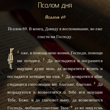
Псалом дня
Псалом 69
Псалом 69. В конец, Давиду в воспоминание, во еже
спасти мя Господу.
Б
2
оже, в помощь мою вонми, Господи, помощи
3
ми потщися.
Да постыдятся и посрамятся
ищущии душу мою, да возвратятся вспять и
4
постыдятся хотящии ми злая.
Да возвратятся абие
5
стыдящеся глаголющии ми: благоже, благоже.
Да
возрадуются и возвеселятся о Тебе вси ищущии
Тебе, Боже, и да глаголют выну, да возвеличится
6
Господь, любящии спасение Твое:
аз же нищ есмь