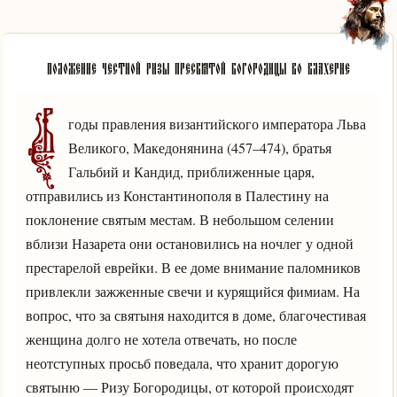
Положение Честной ризы Пресвятой Богородицы во Влахерне
В
годы правления византийского императора Льва
Великого, Македонянина (457–474), братья
Гальбий и Кандид, приближенные царя,
отправились из Константинополя в Палестину на
поклонение святым местам. В небольшом селении
вблизи Назарета они остановились на ночлег у одной
престарелой еврейки. В ее доме внимание паломников
привлекли зажженные свечи и курящийся фимиам. На
вопрос, что за святыня находится в доме, благочестивая
женщина долго не хотела отвечать, но после
неотступных просьб поведала, что хранит дорогую
святыню — Ризу Богородицы, от которой происходят