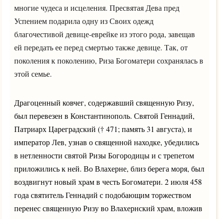
многие чудеса и исцеления. Пресвятая Дева пред
Успением подарила одну из Своих одежд
благочестивой девице-еврейке из этого рода, завещав
ей передать ее перед смертью также девице. Так, от
поколения к поколению, Риза Богоматери сохранялась в
этой семье.
Драгоценный ковчег, содержавший священную Ризу,
был перевезен в Константинополь. Святой Геннадий,
Патриарх Цареградский († 471; память 31 августа), и
император Лев, узнав о священной находке, убедились
в нетленности святой Ризы Богородицы и с трепетом
приложились к ней. Во Влахерне, близ берега моря, был
воздвигнут новый храм в честь Богоматери. 2 июля 458
года святитель Геннадий с подобающим торжеством
перенес священную Ризу во Влахернский храм, вложив