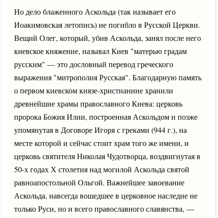
Но дело блаженного Аскольда (так называет его
Иоакимовская летопись) не погибло в Русской Церкви.
Вещий Олег, который, убив Аскольда, занял после него
киевское княжение, называл Киев "матерью градам
русским" — это дословный перевод греческого
выражения "митрополия Русская". Благодарную память
о первом киевском князе-христианине хранили
древнейшие храмы православного Киева: церковь
пророка Божия Илии, построенная Аскольдом и позже
упомянутая в Договоре Игоря с греками (944 г.), на
месте которой и сейчас стоит храм того же имени, и
церковь святителя Николая Чудотворца, воздвигнутая в
50-х годах Х столетия над могилой Аскольда святой
равноапостольной Ольгой. Важнейшее завоевание
Аскольда, навсегда вошедшее в церковное наследие не
только Руси, но и всего православного славянства, —