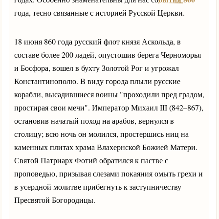
года, тесно связанные с историей Русской Церкви.
18 июня 860 года русский флот князя Аскольда, в
составе более 200 ладей, опустошив берега Черноморья
и Босфора, вошел в бухту Золотой Рог и угрожал
Константинополю. В виду города плыли русские
корабли, высадившиеся воины "проходили пред градом,
простирая свои мечи". Император Михаил III (842–867),
остановив начатый поход на арабов, вернулся в
столицу; всю ночь он молился, простершись ниц на
каменных плитах храма Влахернской Божией Матери.
Святой Патриарх Фотий обратился к пастве с
проповедью, призывая слезами покаяния омыть грехи и
в усердной молитве прибегнуть к заступничеству
Пресвятой Богородицы.