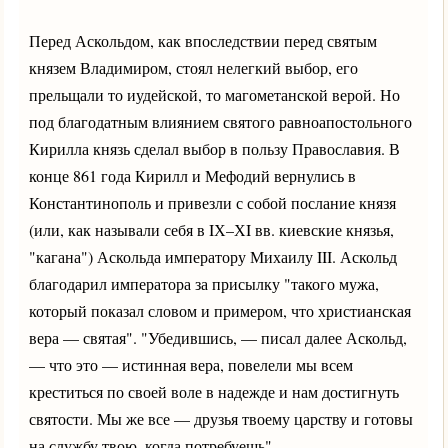
Перед Аскольдом, как впоследствии перед святым
князем Владимиром, стоял нелегкий выбор, его
прельщали то иудейской, то магометанской верой. Но
под благодатным влиянием святого равноапостольного
Кирилла князь сделал выбор в пользу Православия. В
конце 861 года Кирилл и Мефодий вернулись в
Константинополь и привезли с собой послание князя
(или, как называли себя в IХ–ХI вв. киевские князья,
"кагана") Аскольда императору Михаилу III. Аскольд
благодарил императора за присылку "такого мужа,
который показал словом и примером, что христианская
вера — святая". "Убедившись, — писал далее Аскольд,
— что это — истинная вера, повелели мы всем
креститься по своей воле в надежде и нам достигнуть
святости. Мы же все — друзья твоему царству и готовы
на службу твою, когда потребуешь".