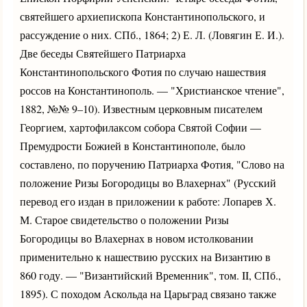
святейшего архиепископа Константинопольского, и
рассуждение о них. СПб., 1864; 2) Е. Л. (Ловягин Е. И.).
Две беседы Святейшего Патриарха
Константинопольского Фотия по случаю нашествия
россов на Константинополь. — "Христианское чтение",
1882, №№ 9–10). Известным церковным писателем
Георгием, хартофилаксом собора Святой Софии —
Премудрости Божией в Константинополе, было
составлено, по поручению Патриарха Фотия, "Слово на
положение Ризы Богородицы во Влахернах" (Русский
перевод его издан в приложении к работе: Лопарев Х.
М. Старое свидетельство о положении Ризы
Богородицы во Влахернах в новом истолковании
применительно к нашествию русских на Византию в
860 году. — "Византийский Временник", том. II, СПб.,
1895). С походом Аскольда на Царьград связано также