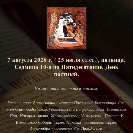
7 августа 2026 г. ( 25 июля ст.ст.), пятница.
Седмица 10-я по Пятидесятнице. День
постный.
Пища с растительным маслом.
Успение прав.
Анны
(
икона
), матери Пресвятой Богородицы. Свв.
жен
Олимпиады
(
икона
) диакониссы и
Евпраксии
девы, Тавеннской.
Прп.
Макария
(
икона
) Желтоводского, Унженского. Память
V
Вселенского Собора
. Сщмч.
Николая
пресвитера. Сщмч.
Александра
пресвитера. Св.
Ираиды
исп.