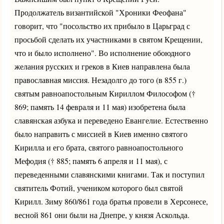
Продолжатель византийской "Хроники Феофана"
говорит, что "посольство их прибыло в Царьград с
просьбой сделать их участниками в святом Крещении,
что и было исполнено". Во исполнение обоюдного
желания русских и греков в Киев направлена была
православная миссия. Незадолго до того (в 855 г.)
святым равноапостольным Кириллом Философом (†
869; память 14 февраля и 11 мая) изобретена была
славянская азбука и переведено Евангелие. Естественно
было направить с миссией в Киев именно святого
Кирилла и его брата, святого равноапостольного
Мефодия († 885; память 6 апреля и 11 мая), с
переведенными славянскими книгами. Так и поступил
святитель Фотий, учеником которого был святой
Кирилл. Зиму 860/861 года братья провели в Херсонесе,
весной 861 они были на Днепре, у князя Аскольда.