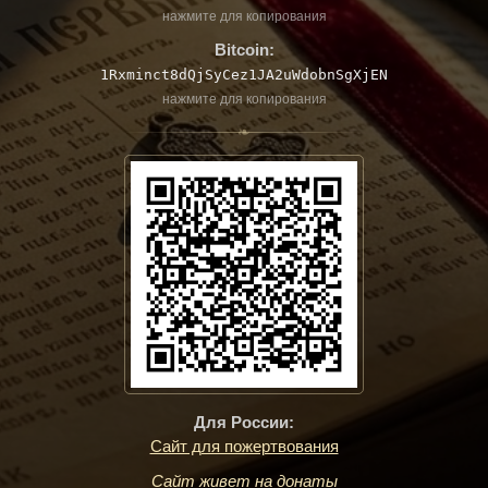
нажмите для копирования
Bitcoin:
1Rxminct8dQjSyCez1JA2uWdobnSgXjEN
нажмите для копирования
❧
Для России:
Сайт для пожертвования
Сайт живет на донаты