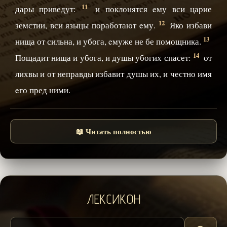
11
дары приведут:
и поклонятся eму вси царие
12
земстии, вси языцы поработают eму.
Яко избави
13
нища от сильна, и убога, eмуже не бе помощника.
14
Пощадит нища и убога, и душы убогих спасет:
от
лихвы и от неправды избавит душы их, и честно имя
eго пред ними.
📖 Читать полностью
ЛЕКСИКОН