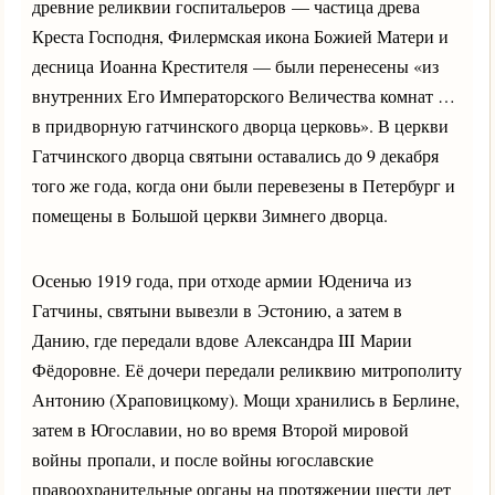
древние реликвии госпитальеров — частица древа
Креста Господня, Филермская икона Божией Матери и
десница Иоанна Крестителя — были перенесены «из
внутренних Его Императорского Величества комнат …
в придворную гатчинского дворца церковь». В церкви
Гатчинского дворца святыни оставались до 9 декабря
того же года, когда они были перевезены в Петербург и
помещены в Большой церкви Зимнего дворца.
Осенью 1919 года, при отходе армии Юденича из
Гатчины, святыни вывезли в Эстонию, а затем в
Данию, где передали вдове Александра III Марии
Фёдоровне. Её дочери передали реликвию митрополиту
Антонию (Храповицкому). Мощи хранились в Берлине,
затем в Югославии, но во время Второй мировой
войны пропали, и после войны югославские
правоохранительные органы на протяжении шести лет