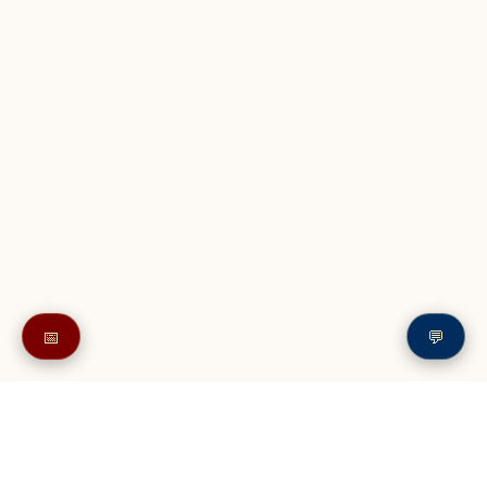
📅
💬
Также в читайте в разделе: