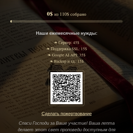
0$
из 110$ собрано
Наши ежемесячные нужды:
❧ Сервер: 45$
❧ Поддержка SSL: 15$
❧ Google AI API: 35$
❧ Backup и тд.: 15$
Сделать пожертвование
Спаси Господи за Ваше участие! Ваша лепта
делает этот свет проповеди доступным для