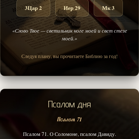
3Цар 2
Иер 29
Мк 3
«Слово Твое — светильник ноге моей и свет стезе
моей.»
Следуя плану, вы прочитаете Библию за год!
Псалом дня
Псалом 71
Псалом 71. О Соломоне, псалом Давиду.