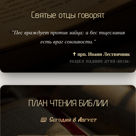
Святые отцы говорят
"Пес враждует против зайца; а бес тщеславия
есть враг сонливости."
✝️ прп. Иоанн Лествичник
РАЗДЕЛ: ПАДШИЕ ДУХИ (БЕСЫ)
ПЛАН ЧТЕНИЯ БИБЛИИ
📖 Сегодня 8 Август