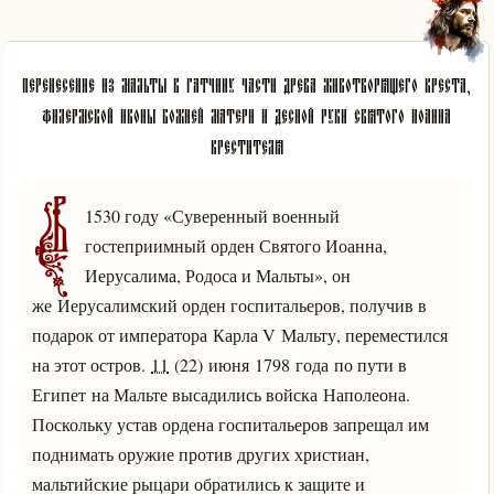
Перенесение из Мальты в Гатчину части древа Животворящего Креста,
Филермской иконы Божией Матери и десной руки святого Иоанна
Крестителя
В
1530 году «Суверенный военный
гостеприимный орден Святого Иоанна,
Иерусалима, Родоса и Мальты», он
же Иерусалимский орден госпитальеров, получив в
подарок от императора Карла V Мальту, переместился
на этот остров.
11
(22) июня 1798 года по пути в
Египет на Мальте высадились войска Наполеона.
Поскольку устав ордена госпитальеров запрещал им
поднимать оружие против других христиан,
мальтийские рыцари обратились к защите и