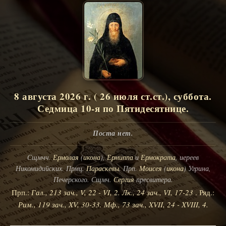
8 августа 2026 г. ( 26 июля ст.ст.), суббота.
Седмица 10-я по Пятидесятнице.
Поста нет.
Сщмчч.
Ермолая
(
икона
),
Ермиппа
и
Ермократа
, иереев
Никомидийских. Прмц.
Параскевы
. Прп.
Моисея
(
икона
) Угрина,
Печерского. Сщмч.
Сергия
пресвитера.
Прп.:
Гал., 213 зач., V, 22 - VI, 2.
Лк., 24 зач., VI, 17-23
. Ряд.:
Рим., 119 зач., XV, 30-33.
Мф., 73 зач., XVII, 24 - XVIII, 4.