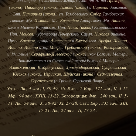
"Одигитрия" (Путеводительница). Апп. от 70-ти
Прохора
(
икона
),
Никанора
(
икона
),
Тимона
(
икона
) и
Пармена
диаконов.
Свт.
Питирима
(
икона
), еп. Тамбовского.
Собор
Тамбовских
святых. Мч.
Иулиана
. Мч.
Евстафия
Анкирского. Мч.
Акакия
,
иже в Милете Карийском. Прп.
Павла
(
икона
) Ксиропотамского.
Прп.
Моисея
, чудотворца Печерского. Сщмч.
Николая
диакона.
Прмч.
Василия
, прмцц.
Анастасии
и
Елены
, мчч.
Арефы
,
Иоанна
,
Иоанна
,
Иоанна
и мц.
Мавры
.
Гребневской
(
икона
),
Костромской
и"Умиление"
Серафимо-Дивеевской
(
икона
) икон Божией Матери.
Чтимые списки со Смоленской иконы Божией Матери:
Устюженская
,
Выдропусская
,
Христофоровская
,
Супрасльская
,
Югская
(
икона
),
Игрицкая
,
Шуйская
(
икона
),
Седмиезерная
,
Сергиевская
(в Троице-Сергиевой Лавре).
Утр. -
Лк., 4 зач., I, 39-49, 56.
Лит. -
2 Кор., 171 зач., II, 3-15.
Мф., 94 зач., XXIII, 13-22.
Богородицы:
Флп., 240 зач., II, 5-
11.
Лк., 54 зач., X, 38-42; XI, 27-28.
Свт.:
Евр., 335 зач., XIII,
17-21.
Лк., 24 зач., VI, 17-23
.