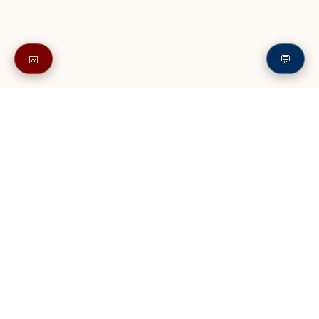
📅
💬
Также в читайте в разделе: