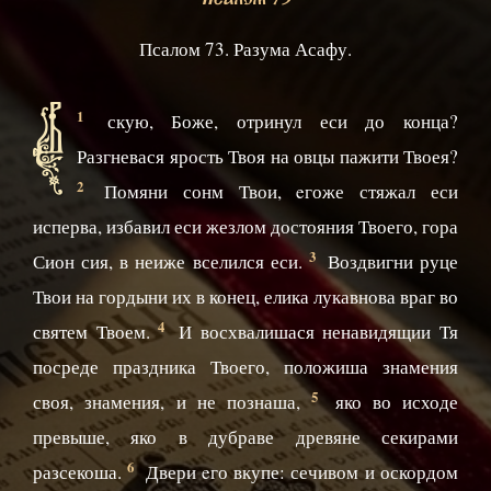
Псалом 73
Псалом 73. Разума Асафу.
В
1
скую, Боже, отринул еси до конца?
Разгневася ярость Твоя на овцы пажити Твоея?
2
Помяни сонм Твои, eгоже стяжал еси
исперва, избавил еси жезлом достояния Твоего, гора
3
Сион сия, в неиже вселился еси.
Воздвигни руце
Твои на гордыни их в конец, елика лукавнова враг во
4
святем Твоем.
И восхвалишася ненавидящии Тя
посреде праздника Твоего, положиша знамения
5
своя, знамения, и не познаша,
яко во исходе
превыше, яко в дубраве древяне секирами
6
разсекоша.
Двери eго вкупе: сечивом и оскордом