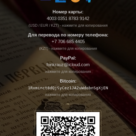
Номер карты:
4003 0351 8783 9142
(USD / EUR / KZT) - нажмите для копирования
Для перевода по номеру телефона:
+7 706 685 4405
(KZT) - нажмите для копирования
PayPal:
fonkrauz@icloud.com
нажмите для копирования
Bitcoin:
1Rxminct8dQjSyCez1JA2uWdobnSgXjEN
нажмите для копирования
❧