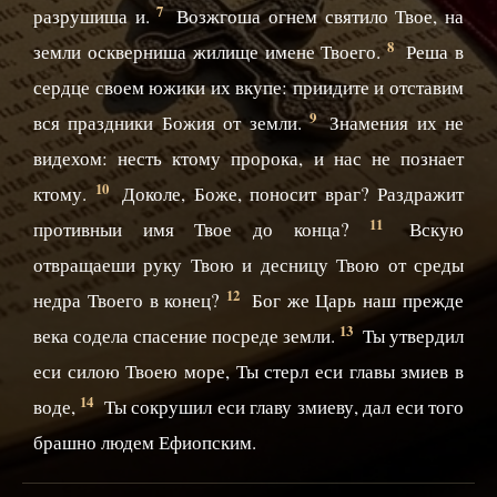
7
разрушиша и.
Возжгоша огнем святило Твое, на
8
земли оскверниша жилище имене Твоего.
Реша в
сердце своем южики их вкупе: приидите и отставим
9
вся праздники Божия от земли.
Знамения их не
видехом: несть ктому пророка, и нас не познает
10
ктому.
Доколе, Боже, поносит враг? Раздражит
11
противныи имя Твое до конца?
Вскую
отвращаеши руку Твою и десницу Твою от среды
12
недра Твоего в конец?
Бог же Царь наш прежде
13
века содела спасение посреде земли.
Ты утвердил
еси силою Твоею море, Ты стерл еси главы змиев в
14
воде,
Ты сокрушил еси главу змиеву, дал еси того
брашно людем Ефиопским.