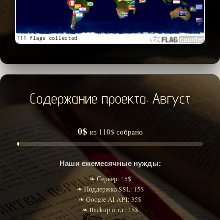
Содержание проекта: Август
0$
из 110$ собрано
Наши ежемесячные нужды:
❧ Сервер: 45$
❧ Поддержка SSL: 15$
❧ Google AI API: 35$
❧ Backup и тд.: 15$