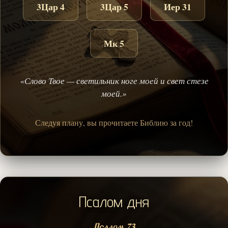
3Цар 4
3Цар 5
Иер 31
Мк 5
«Слово Твое — светильник ноге моей и свет стезе
моей.»
Следуя плану, вы прочитаете Библию за год!
Псалом дня