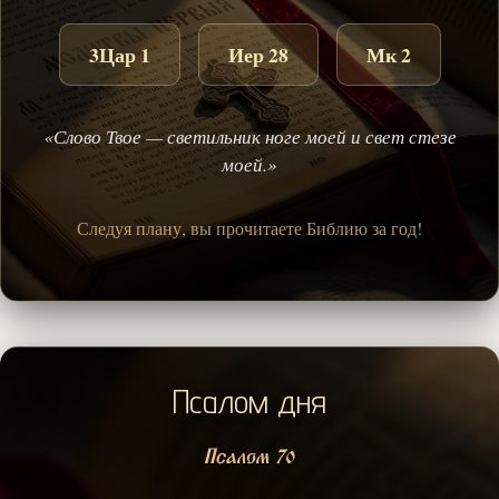
3Цар 1
Иер 28
Мк 2
«Слово Твое — светильник ноге моей и свет стезе
моей.»
Следуя плану, вы прочитаете Библию за год!
Псалом дня
Псалом 70