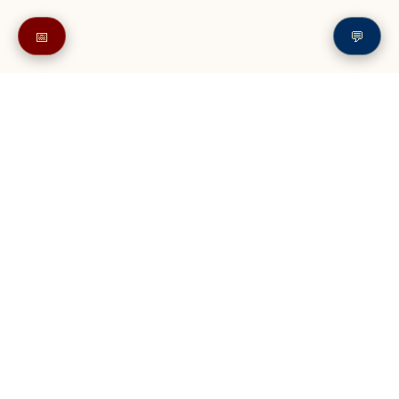
📅
💬
Также в читайте в разделе: