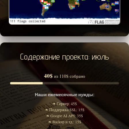
Содержание проекта: июль
40$
из 110$ собрано
Наши ежемесячные нужды:
❧ Сервер: 45$
❧ Поддержка SSL: 15$
❧ Google AI API: 35$
❧ Backup и тд.: 15$