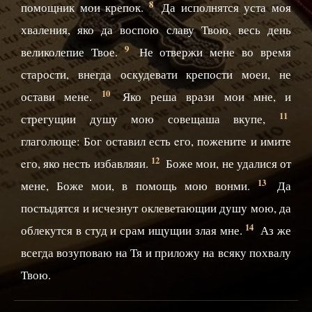
8
помощник мои крепок.
Да исполнятся уста моя
хваления, яко да воспою славу Твою, весь день
9
великолепие Твое.
Не отвержи мене во время
старости, внегда оскудевати крепости моеи, не
10
остави мене.
Яко реша врази мои мне, и
11
стрегущии душу мою совещаша вкупе,
глаголюще: Бог оставил есть eго, пожените и имите
12
eго, яко несть избавляяи.
Боже мои, не удалися от
13
мене, Боже мои, в помощь мою вонми.
Да
постыдятся и исчезнут оклеветающии душу мою, да
14
облекутся в студ и срам ищущии злая мне.
Аз же
всегда возуповаю на Тя и приложу на всяку похвалу
Твою.