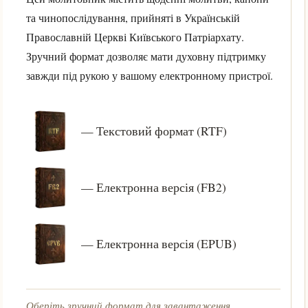
та чинопослідування, прийняті в Українській
Православній Церкві Київського Патріархату.
Зручний формат дозволяє мати духовну підтримку
завжди під рукою у вашому електронному пристрої.
— Текстовий формат (RTF)
— Електронна версія (FB2)
— Електронна версія (EPUB)
Оберіть зручний формат для завантаження