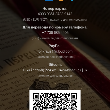
Номер карты:
4003 0351 8783 9142
(USD / EUR / KZT) - нажмите для копирования
Для перевода по номеру телефона:
+7 706 685 4405
(KZT) - нажмите для копирования
PayPal:
fonkrauz@icloud.com
нажмите для копирования
Bitcoin:
1Rxminct8dQjSyCez1JA2uWdobnSgXjEN
нажмите для копирования
❧