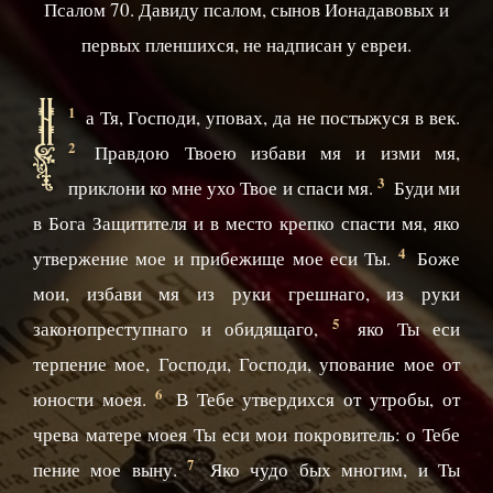
Псалом 70. Давиду псалом, сынов Ионадавовых и
первых пленшихся, не надписан у евреи.
Н
1
а Тя, Господи, уповах, да не постыжуся в век.
2
Правдою Твоею избави мя и изми мя,
3
приклони ко мне ухо Твое и спаси мя.
Буди ми
в Бога Защитителя и в место крепко спасти мя, яко
4
утвержение мое и прибежище мое еси Ты.
Боже
мои, избави мя из руки грешнаго, из руки
5
законопреступнаго и обидящаго,
яко Ты еси
терпение мое, Господи, Господи, упование мое от
6
юности моея.
В Тебе утвердихся от утробы, от
чрева матере моея Ты еси мои покровитель: о Тебе
7
пение мое выну.
Яко чудо бых многим, и Ты