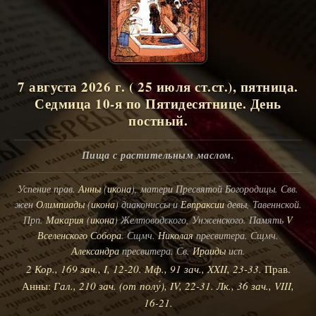
7 августа 2026 г. ( 25 июля ст.ст.), пятница.
Седмица 10-я по Пятидесятнице. День
постный.
Пища с растительным маслом.
Успение прав.
Анны
(
икона
), матери Пресвятой Богородицы. Свв.
жен
Олимпиады
(
икона
) диакониссы и
Евпраксии
девы, Тавеннской.
Прп.
Макария
(
икона
) Желтоводского, Унженского. Память
V
Вселенского Собора
. Сщмч.
Николая
пресвитера. Сщмч.
Александра
пресвитера. Св.
Ираиды
исп.
2 Кор., 169 зач., I, 12-20.
Мф., 91 зач., XXII, 23-33.
Прав.
Анны:
Гал., 210 зач. (от полу́), IV, 22-31.
Лк., 36 зач., VIII,
16-21.