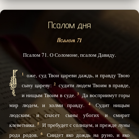
Псалом дня
Псалом 71
Псалом 71. О Соломоне, псалом Давиду.
Б
1
оже, суд Твои цареви даждь, и правду Твою
2
сыну цареву:
судити людем Твоим в правде,
3
и нищым Твоим в суде.
Да восприимут горы
4
мир людем, и холми правду.
Судит нищым
людским, и спасет сыны убогих и смирит
5
клеветника.
И пребудет с солнцем, и прежде луны
6
рода родов.
Снидет яко дождь на руно, и яко