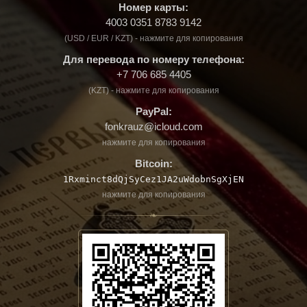
Номер карты:
4003 0351 8783 9142
(USD / EUR / KZT) - нажмите для копирования
Для перевода по номеру телефона:
+7 706 685 4405
(KZT) - нажмите для копирования
PayPal:
fonkrauz@icloud.com
нажмите для копирования
Bitcoin:
1Rxminct8dQjSyCez1JA2uWdobnSgXjEN
нажмите для копирования
❧