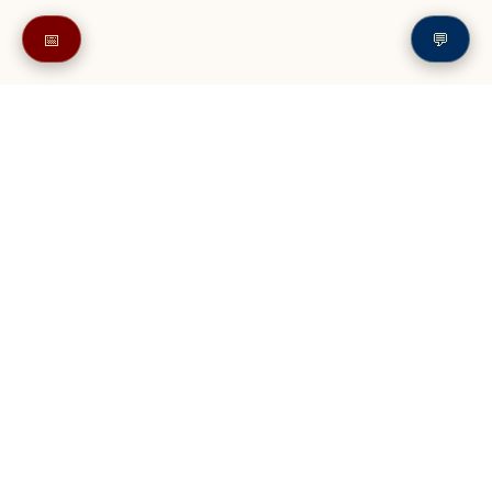
📅
💬
Также в читайте в разделе: