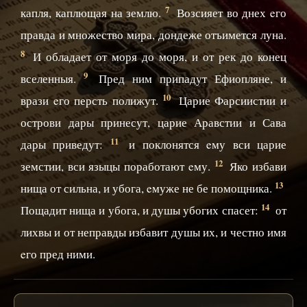
7
капля, каплющая на землю.
Возсияет во днех eго
правда и множество мира, дондеже отъимется луна.
8
И обладает от моря до моря, и от рек до конец
9
вселенныя.
Пред ним припадут Ефиопляне, и
10
врази eго персть полижут.
Царие Фарсиистии и
острови дары принесут, царие Аравстии и Сава
11
дары приведут:
и поклонятся eму вси царие
12
земстии, вси языцы поработают eму.
Яко избави
13
нища от сильна, и убога, eмуже не бе помощника.
14
Пощадит нища и убога, и душы убогих спасет:
от
лихвы и от неправды избавит душы их, и честно имя
eго пред ними.