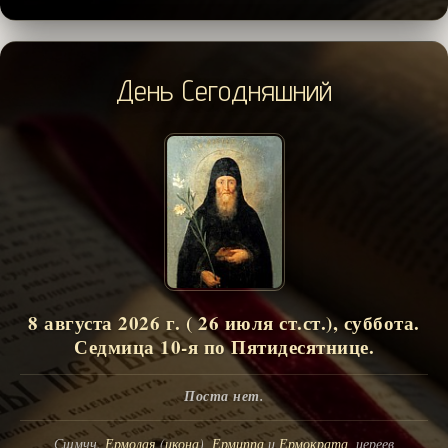
День Сегодняшний
8 августа 2026 г. ( 26 июля ст.ст.), суббота.
Седмица 10-я по Пятидесятнице.
Поста нет.
Сщмчч.
Ермолая
(
икона
),
Ермиппа
и
Ермократа
, иереев