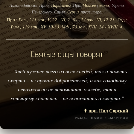
Никомидийских. Прмц.
Параскевы
. Прп.
Моисея
(
икона
) Угрина,
Печерского. Сщмч.
Сергия
пресвитера.
Прп.:
Гал., 213 зач., V, 22 - VI, 2.
Лк., 24 зач., VI, 17-23
. Ряд.:
Рим., 119 зач., XV, 30-33.
Мф., 73 зач., XVII, 24 - XVIII, 4.
Святые отцы говорят
"…Хлеб нужнее всего из всех снедей, так и память
смерти – из прочих добродетелей; и как голодному
невозможно не вспоминать о хлебе, так и
хотящему спастись – не вспоминать о смерти."
✝️ прп. Нил Сорский
РАЗДЕЛ: ПАМЯТЬ СМЕРТНАЯ