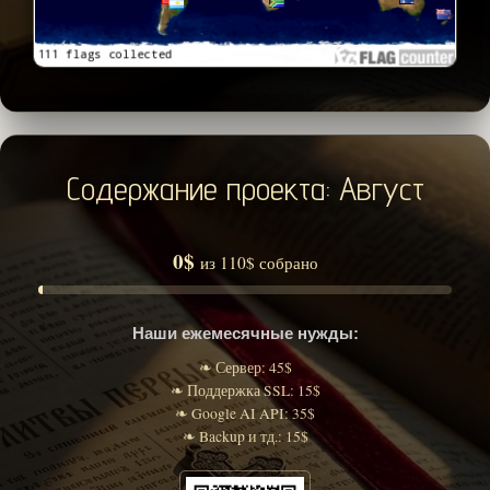
Содержание проекта: Август
0$
из 110$ собрано
Наши ежемесячные нужды:
❧ Сервер: 45$
❧ Поддержка SSL: 15$
❧ Google AI API: 35$
❧ Backup и тд.: 15$