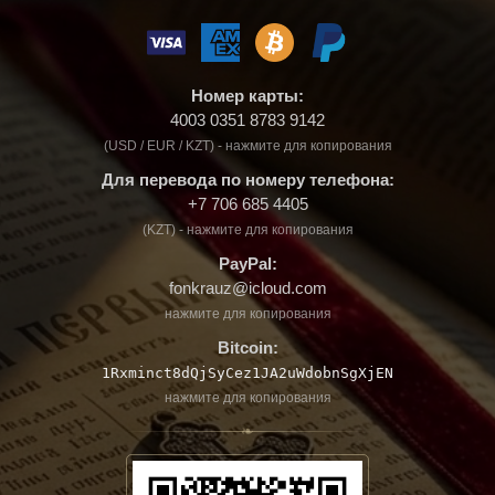
Номер карты:
4003 0351 8783 9142
(USD / EUR / KZT) - нажмите для копирования
Для перевода по номеру телефона:
+7 706 685 4405
(KZT) - нажмите для копирования
PayPal:
fonkrauz@icloud.com
нажмите для копирования
Bitcoin:
1Rxminct8dQjSyCez1JA2uWdobnSgXjEN
нажмите для копирования
❧