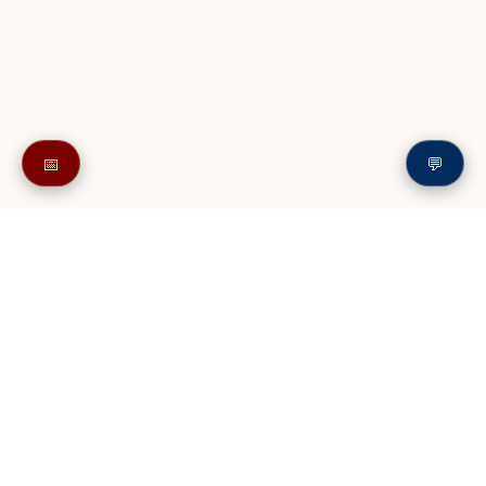
📅
💬
Также в читайте в разделе: