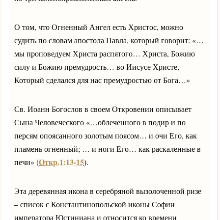
О том, что Огненный Ангел есть Христос, можно
судить по словам апостола Павла, который говорит: «…
мы проповедуем Христа распятого… Христа, Божию
силу и Божию премудрость… во Иисусе Христе,
Который сделался для нас премудростью от Бога…»
Св. Иоанн Богослов в своем Откровении описывает
Сына Человеческого «…облеченного в подир и по
персям опоясанного золотым поясом… и очи Его, как
пламень огненный; … и ноги Его… как раскаленные в
Откр.1:13-15
печи» (
).
Эта деревянная икона в серебряной вызолоченной ризе
– список с Константинопольской иконы Софии
императора Юстиниана и относится ко времени