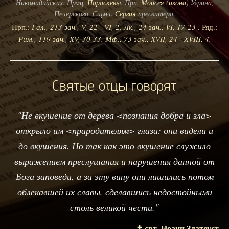
Никомидийских. Прмц.
Параскевы
. Прп.
Моисея
(
икона
) Угрина,
Печерского. Сщмч.
Сергия
пресвитера.
Прп.:
Гал., 213 зач., V, 22 - VI, 2.
Лк., 24 зач., VI, 17-23
. Ряд.:
Рим., 119 зач., XV, 30-33.
Мф., 73 зач., XVII, 24 - XVIII, 4.
Святые отцы говорят
"Не вкушение от дерева <познания добра и зла>
открыло им <прародителям> глаза: они видели и
до вкушения. Но так как это вкушение служило
выражением преслушания и нарушения данной от
Бога заповеди, а за эту вину они лишились потом
облекавшей их славы, сделавшись недостойными
столь великой чести."
✝️ свт. Иоанн Златоуст