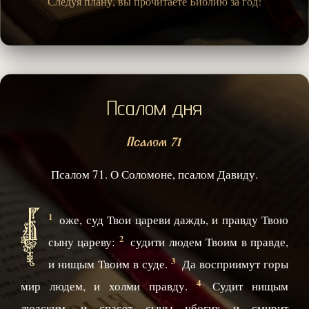
Следуя плану, вы прочитаете Библию за год!
Псалом дня
Псалом 71
Псалом 71. О Соломоне, псалом Давиду.
Б
1
оже, суд Твои цареви даждь, и правду Твою
2
сыну цареву:
судити людем Твоим в правде,
3
и нищым Твоим в суде.
Да восприимут горы
4
мир людем, и холми правду.
Судит нищым
людским, и спасет сыны убогих и смирит