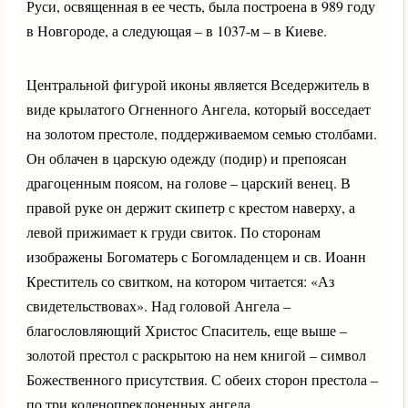
Руси, освященная в ее честь, была построена в 989 году
в Новгороде, а следующая – в 1037-м – в Киеве.
Центральной фигурой иконы является Вседержитель в
виде крылатого Огненного Ангела, который восседает
на золотом престоле, поддерживаемом семью столбами.
Он облачен в царскую одежду (подир) и препоясан
драгоценным поясом, на голове – царский венец. В
правой руке он держит скипетр с крестом наверху, а
левой прижимает к груди свиток. По сторонам
изображены Богоматерь с Богомладенцем и св. Иоанн
Креститель со свитком, на котором читается: «Аз
свидетельствовах». Над головой Ангела –
благословляющий Христос Спаситель, еще выше –
золотой престол с раскрытою на нем книгой – символ
Божественного присутствия. С обеих сторон престола –
по три коленопреклоненных ангела.