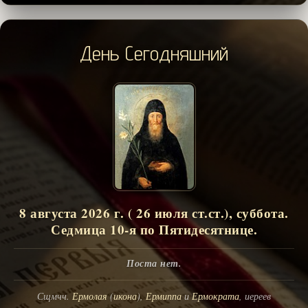
День Сегодняшний
8 августа 2026 г. ( 26 июля ст.ст.), суббота.
Седмица 10-я по Пятидесятнице.
Поста нет.
Сщмчч.
Ермолая
(
икона
),
Ермиппа
и
Ермократа
, иереев