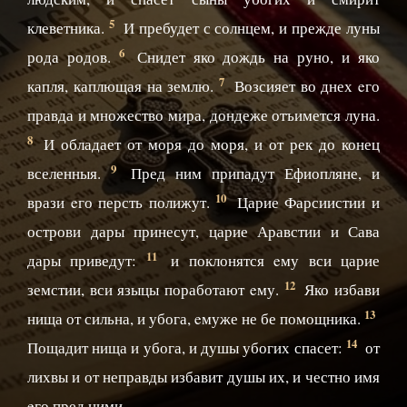
5
клеветника.
И пребудет с солнцем, и прежде луны
6
рода родов.
Снидет яко дождь на руно, и яко
7
капля, каплющая на землю.
Возсияет во днех eго
правда и множество мира, дондеже отъимется луна.
8
И обладает от моря до моря, и от рек до конец
9
вселенныя.
Пред ним припадут Ефиопляне, и
10
врази eго персть полижут.
Царие Фарсиистии и
острови дары принесут, царие Аравстии и Сава
11
дары приведут:
и поклонятся eму вси царие
12
земстии, вси языцы поработают eму.
Яко избави
13
нища от сильна, и убога, eмуже не бе помощника.
14
Пощадит нища и убога, и душы убогих спасет:
от
лихвы и от неправды избавит душы их, и честно имя
eго пред ними.