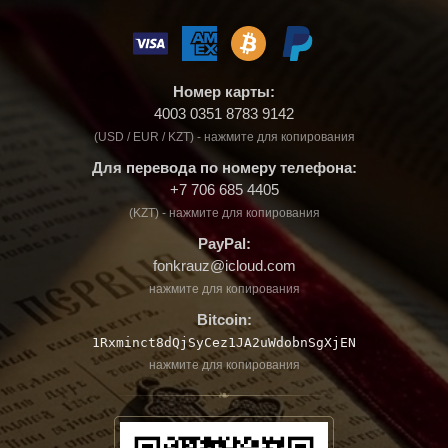
Номер карты:
4003 0351 8783 9142
(USD / EUR / KZT) - нажмите для копирования
Для перевода по номеру телефона:
+7 706 685 4405
(KZT) - нажмите для копирования
PayPal:
fonkrauz@icloud.com
нажмите для копирования
Bitcoin:
1Rxminct8dQjSyCez1JA2uWdobnSgXjEN
нажмите для копирования
❧