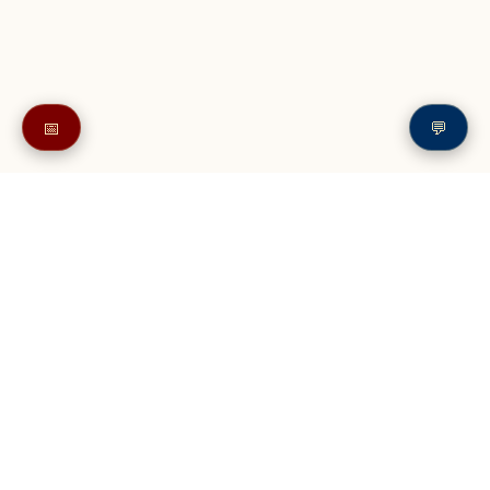
📅
💬
Также в читайте в разделе: