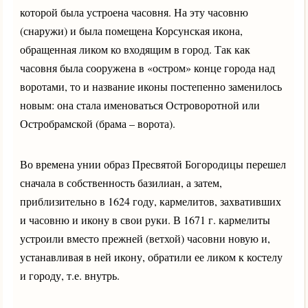
которой была устроена часовня. На эту часовню
(снаружи) и была помещена Корсунская икона,
обращенная ликом ко входящим в город. Так как
часовня была сооружена в «остром» конце города над
воротами, то и название иконы постепенно заменилось
новым: она стала именоваться Островоротной или
Остробрамской (брама – ворота).
Во времена унии образ Пресвятой Богородицы перешел
сначала в собственность базилиан, а затем,
приблизительно в 1624 году, кармелитов, захвативших
и часовню и икону в свои руки. В 1671 г. кармелиты
устроили вместо прежней (ветхой) часовни новую и,
устанавливая в ней икону, обратили ее ликом к костелу
и городу, т.е. внутрь.