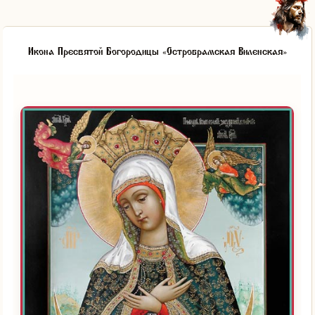
Икона Пресвятой Богородицы «Остробрамская Виленская»