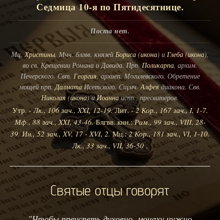
Седмица 10-я по Пятидесятнице.
Поста нет.
Мц.
Христины
. Мчч. блгвв. князей
Бориса
(
икона
) и
Глеба
(
икона
),
во св. Крещении Романа и Давида. Прп.
Поликарпа
, архим.
Печерского. Свт.
Георгия
, архиеп. Могилевского. Обретение
мощей прп.
Далмата
Исетского. Сщмч.
Алфея
диакона. Свв.
Николая
(
икона
) и
Иоанна
испп., пресвитеров.
Утр. -
Лк., 106 зач., XXI, 12-19.
Лит. -
2 Кор., 167 зач., I, 1-7.
Мф., 88 зач., XXI, 43-46.
Блгвв. кнн.:
Рим., 99 зач., VIII, 28-
39.
Ин., 52 зач., XV, 17 - XVI, 2.
Мц.:
2 Кор., 181 зач., VI, 1-10.
Лк., 33 зач., VII, 36-50
.
Святые отцы говорят
"Чтобы преуспеть духовно, монаху нужно