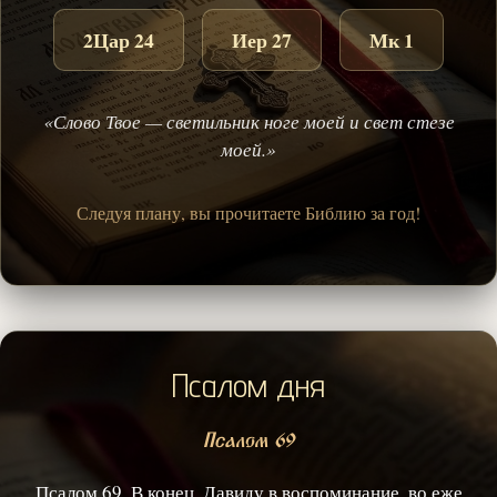
2Цар 24
Иер 27
Мк 1
«Слово Твое — светильник ноге моей и свет стезе
моей.»
Следуя плану, вы прочитаете Библию за год!
Псалом дня
Псалом 69
Псалом 69. В конец, Давиду в воспоминание, во еже