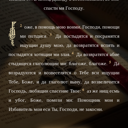
спасти мя Господу.
Б
2
оже, в помощь мою вонми, Господи, помощи
3
ми потщися.
Да постыдятся и посрамятся
ищущии душу мою, да возвратятся вспять и
4
постыдятся хотящии ми злая.
Да возвратятся абие
5
стыдящеся глаголющии ми: благоже, благоже.
Да
возрадуются и возвеселятся о Тебе вси ищущии
Тебе, Боже, и да глаголют выну, да возвеличится
6
Господь, любящии спасение Твое:
аз же нищ есмь
и убог, Боже, помози ми: Помощник мои и
Избавитель мои еси Ты, Господи, не закосни.