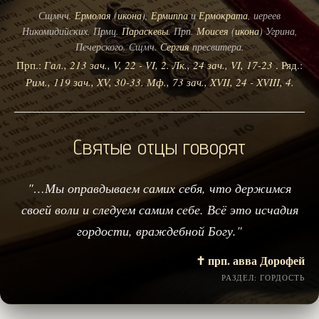
Сщмчч.
Ермолая
(
икона
),
Ермиппа
и
Ермократа
, иереев
Никомидийских. Прмц.
Параскевы
. Прп.
Моисея
(
икона
) Угрина,
Печерского. Сщмч.
Сергия
пресвитера.
Прп.:
Гал., 213 зач., V, 22 - VI, 2.
Лк., 24 зач., VI, 17-23
. Ряд.:
Рим., 119 зач., XV, 30-33.
Мф., 73 зач., XVII, 24 - XVIII, 4.
Святые отцы говорят
"…Мы оправдываем самих себя, что держимся
своей воли и следуем самим себе. Всё это исчадия
гордости, враждебной Богу."
✝️ прп. авва Дорофей
РАЗДЕЛ: ГОРДОСТЬ