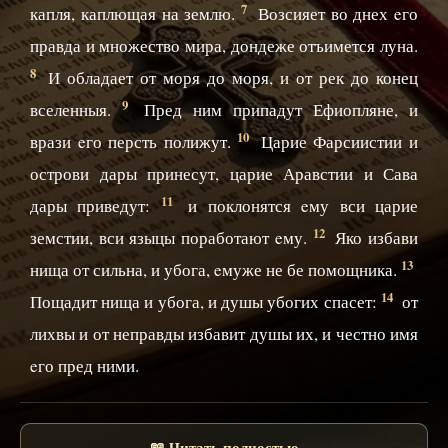
7
капля, каплющая на землю.
Возсияет во днех eго
правда и множество мира, дондеже отъимется луна.
8
И обладает от моря до моря, и от рек до конец
9
вселенныя.
Пред ним припадут Ефиопляне, и
10
врази eго персть полижут.
Царие Фарсиистии и
острови дары принесут, царие Аравстии и Сава
11
дары приведут:
и поклонятся eму вси царие
12
земстии, вси языцы поработают eму.
Яко избави
13
нища от сильна, и убога, eмуже не бе помощника.
14
Пощадит нища и убога, и душы убогих спасет:
от
лихвы и от неправды избавит душы их, и честно имя
eго пред ними.
📖 Читать полностью