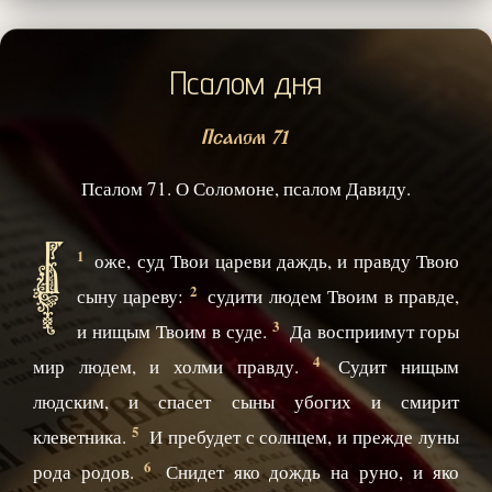
Псалом дня
Псалом 71
Псалом 71. О Соломоне, псалом Давиду.
Б
1
оже, суд Твои цареви даждь, и правду Твою
2
сыну цареву:
судити людем Твоим в правде,
3
и нищым Твоим в суде.
Да восприимут горы
4
мир людем, и холми правду.
Судит нищым
людским, и спасет сыны убогих и смирит
5
клеветника.
И пребудет с солнцем, и прежде луны
6
рода родов.
Снидет яко дождь на руно, и яко