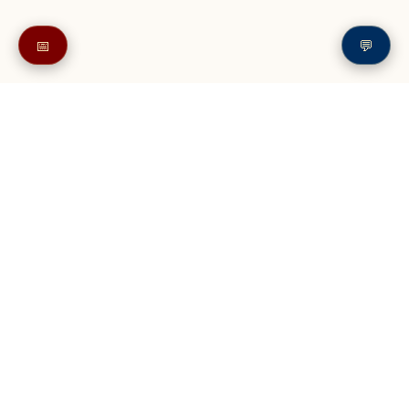
📅
💬
Также в читайте в разделе: