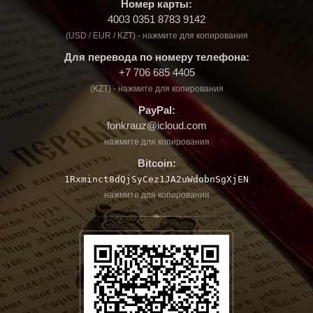
Номер карты:
4003 0351 8783 9142
(USD / EUR / KZT) - нажмите для копирования
Для перевода по номеру телефона:
+7 706 685 4405
(KZT) - нажмите для копирования
PayPal:
fonkrauz@icloud.com
нажмите для копирования
Bitcoin:
1Rxminct8dQjSyCez1JA2uWdobnSgXjEN
нажмите для копирования
❧