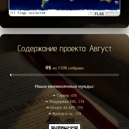
Содержание проекта: Август
0$
из 110$ собрано
Наши ежемесячные нужды:
❧ Сервер: 45$
❧ Поддержка SSL: 15$
❧ Google AI API: 35$
❧ Backup и тд.: 15$