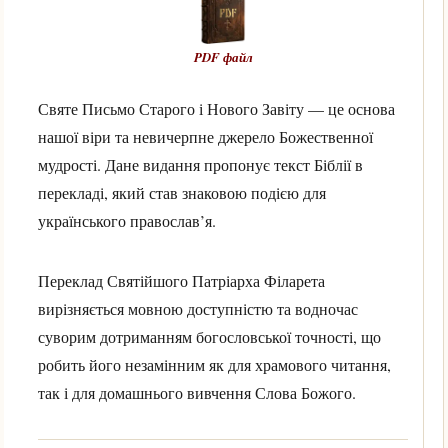
PDF файл
Святе Письмо Старого і Нового Завіту — це основа
нашої віри та невичерпне джерело Божественної
мудрості. Дане видання пропонує текст Біблії в
перекладі, який став знаковою подією для
українського православ’я.
Переклад Святійшого Патріарха Філарета
вирізняється мовною доступністю та водночас
суворим дотриманням богословської точності, що
робить його незамінним як для храмового читання,
так і для домашнього вивчення Слова Божого.