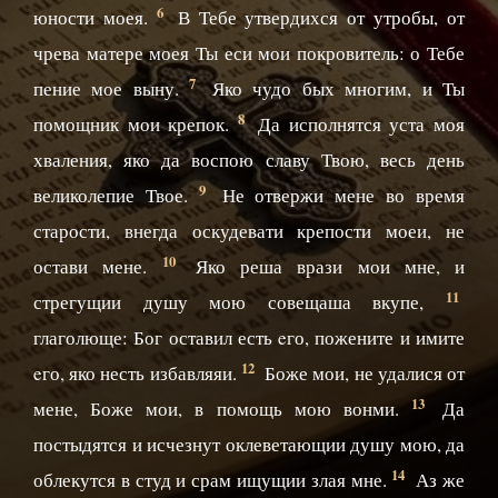
6
юности моея.
В Тебе утвердихся от утробы, от
чрева матере моея Ты еси мои покровитель: о Тебе
7
пение мое выну.
Яко чудо бых многим, и Ты
8
помощник мои крепок.
Да исполнятся уста моя
хваления, яко да воспою славу Твою, весь день
9
великолепие Твое.
Не отвержи мене во время
старости, внегда оскудевати крепости моеи, не
10
остави мене.
Яко реша врази мои мне, и
11
стрегущии душу мою совещаша вкупе,
глаголюще: Бог оставил есть eго, пожените и имите
12
eго, яко несть избавляяи.
Боже мои, не удалися от
13
мене, Боже мои, в помощь мою вонми.
Да
постыдятся и исчезнут оклеветающии душу мою, да
14
облекутся в студ и срам ищущии злая мне.
Аз же