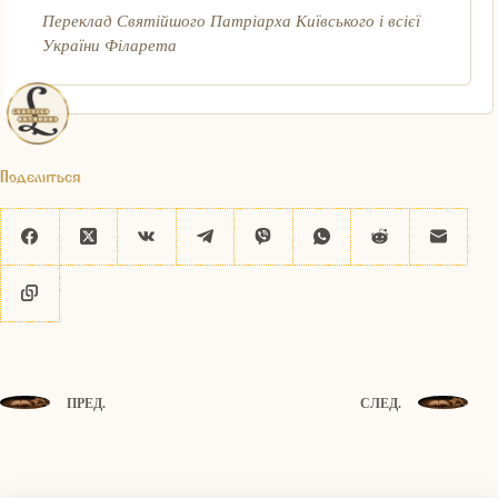
Переклад Святійшого Патріарха Київського і всієї
України Філарета
Поделиться
ПРЕД.
СЛЕД.