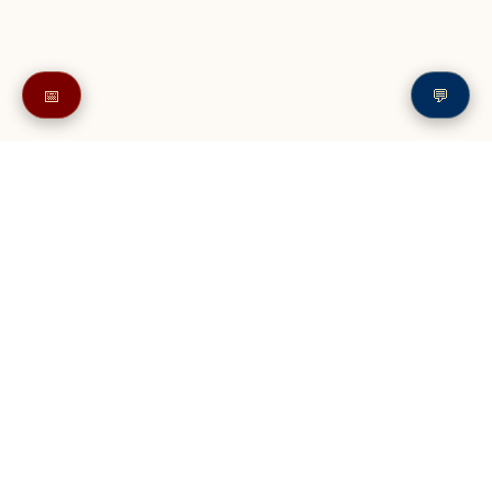
📅
💬
Также в читайте в разделе: