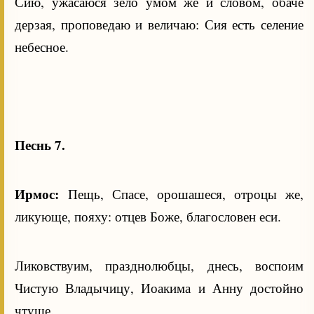
Сию, ужасаюся зело умом же и словом, обаче
дерзая, проповедаю и величаю: Сия есть селение
небесное.
Песнь 7.
Ирмос:
Пещь, Спасе, орошашеся, отроцы же,
ликующе, пояху: отцев Боже, благословен еси.
Ликовствуим, празднолюбцы, днесь, воспоим
Чистую Владычицу, Иоакима и Анну достойно
чтуще.