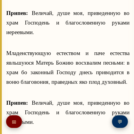
Припев:
Величай, душе моя, приведенную во
храм Господень и благословенную руками
иереевыми.
Младенствующую естеством и паче естества
явльшуюся Матерь Божию восхвалим песньми: в
храм бо законный Господу днесь приводится в
воню благовония, праведных яко плод духовный.
Припев:
Величай, душе моя, приведенную во
храм Господень и благословенную руками
иереевыми.
📅
💬