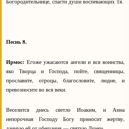
Богородительнице, спасти души воспевающих Тя.
Песнь 8.
Ирмос:
Егоже ужасаются ангели и вся воинства,
яко Творца и Господа, пойте, священницы,
прославите, отроцы, благословите, людие, и
превозносите во вся веки.
Веселится днесь светло Иоаким, и Анна
непорочная Господу Богу приносит жертву,
данную ей от обещания — святую Дщерь.