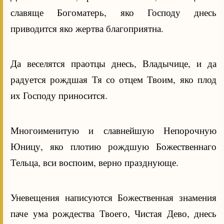
славяще Богоматерь, яко Господу днесь
приводится яко жертва благоприятна.
Да веселятся праотцы днесь, Владычице, и да
радуется рождшая Тя со отцем Твоим, яко плод
их Господу приносится.
Многоименитую и славнейшую Непорочную
Юницу, яко плотию рождшую Божественнаго
Тельца, вси воспоим, верно празднующе.
Уневещения написуются Божественная знамения
паче ума рождества Твоего, Чистая Дево, днесь