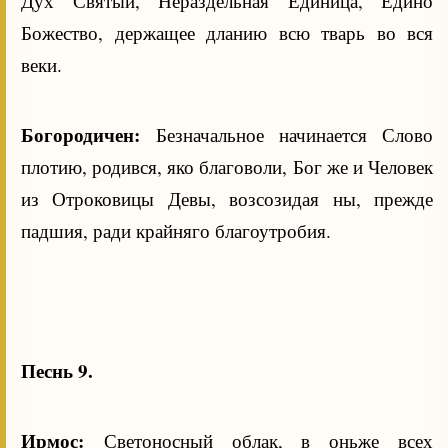
Дух Святый, Нераздельная Единица, Едино
Божество, держащее дланию всю тварь во вся
веки.
Богородичен:
Безначальное начинается Слово
плотию, родився, яко благоволи, Бог же и Человек
из Отроковицы Девы, возсозидая ны, прежде
падшия, ради крайняго благоутробия.
Песнь 9.
Ирмос:
Светоносный облак, в оньже всех