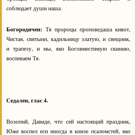
соблюдает души наша.
Богородичен:
Тя пророцы проповедаша кивот,
Чистая, святыни, кадильницу златую, и свещник,
и трапезу, и мы, яко Боговместимую скинию,
воспеваем Тя.
Седален, глас 4.
Возопий, Давиде, что сей настоящий праздник,
Юже воспел еси иногда в книзе псаломстей, яко