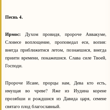
Песнь 4.
Ирмос:
Духом провидя, пророче Аввакуме,
Словесе воплощение, проповедал еси, вопия:
внегда приближитися летом, познаешися, внегда
приити времени, покажешися. Слава силе Твоей,
Господи.
Пророче Исаие, прорцы нам, Дева кто есть,
имущая во чреве? Яже из Иудина корене
прозябши и рождшися из Давида царя, семене
святаго плод благославный.