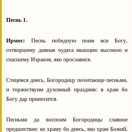
Песнь 1.
Ирмос:
Песнь победную поим вси Богу,
сотворшему дивная чудеса мышцею высокою и
спасшему Израиля, яко прославися.
Стецемся днесь, Богородицу почитающе песньми,
и торжествуим духовный праздник: в храм бо
Богу дар приносится.
Песньми да воспоим Богородицы славное
предшествие: ко храму бо днесь, яко храм Божий,