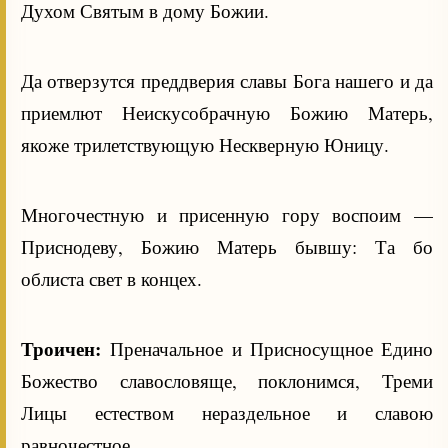
Духом Святым в дому Божии.
Да отверзутся преддверия славы Бога нашего и да
приемлют Неискусобрачную Божию Матерь,
якоже трилетствующую Нескверную Юницу.
Многочестную и присенную гору воспоим —
Приснодеву, Божию Матерь бывшу: Та бо
облиста свет в концех.
Троичен:
Преначальное и Присносущное Едино
Божество славословяще, поклонимся, Треми
Лицы естеством нераздельное и славою
равночестное.