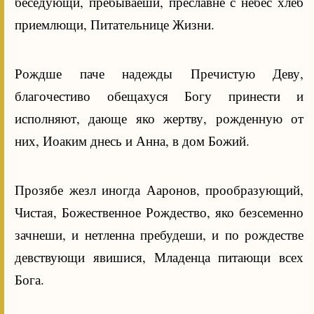
беседующи, пребываеши, преславне с небес хлеб
приемлющи, Питательнице Жизни.
Рождше паче надежды Пречистую Деву,
благочестиво обещахуся Богу принести и
исполняют, дающе яко жертву, рожденную от
них, Иоаким днесь и Анна, в дом Божий.
Прозябе жезл иногда Ааронов, прообразующий,
Чистая, Божественное Рождество, яко безсеменно
зачнеши, и нетленна пребудеши, и по рождестве
девствующи явишися, Младенца питающи всех
Бога.