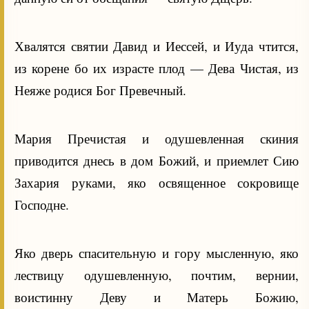
Хвалятся святии Давид и Иессей, и Иуда чтится,
из корене бо их израсте плод — Дева Чистая, из
Неяже родися Бог Превечный.
Мария Пречистая и одушевленная скиния
приводится днесь в дом Божий, и приемлет Сию
Захария руками, яко освященное сокровище
Господне.
Яко дверь спасительную и гору мысленную, яко
лествицу одушевленную, почтим, вернии,
воистинну Деву и Матерь Божию,