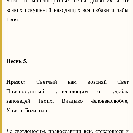
Бога, от многообразных сетей диаволих и от
всяких искушений находящих вся избавити рабы
Твоя.
Песнь 5.
Ирмос:
Светлый нам возсияй Свет
Присносущный, утренюющим о судьбах
заповедей Твоих, Владыко Человеколюбче,
Христе Боже наш.
Да светлоносим, православнии вси, стекающеся и