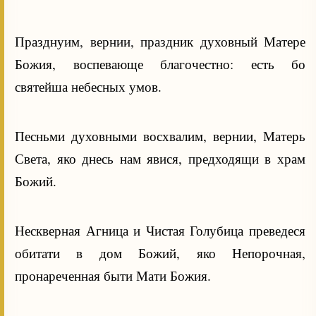
Празднуим, вернии, праздник духовный Матере
Божия, воспевающе благочестно: есть бо
святейша небесных умов.
Песньми духовными восхвалим, вернии, Матерь
Света, яко днесь нам явися, предходящи в храм
Божий.
Нескверная Агница и Чистая Голубица преведеся
обитати в дом Божий, яко Непорочная,
пронареченная быти Мати Божия.