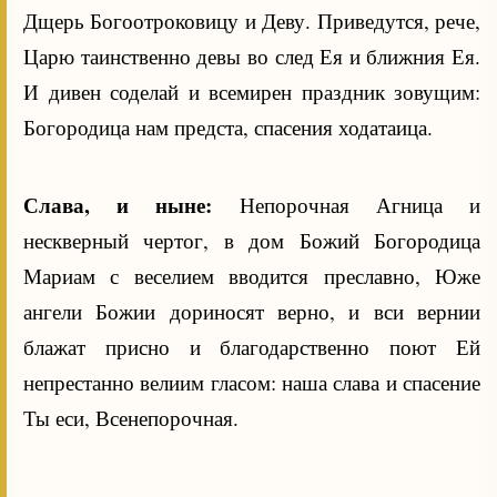
Дщерь Богоотроковицу и Деву. Приведутся, рече,
Царю таинственно девы во след Ея и ближния Ея.
И дивен соделай и всемирен праздник зовущим:
Богородица нам предста, спасения ходатаица.
Слава, и ныне:
Непорочная Агница и
нескверный чертог, в дом Божий Богородица
Мариам с веселием вводится преславно, Юже
ангели Божии дориносят верно, и вси вернии
блажат присно и благодарственно поют Ей
непрестанно велиим гласом: наша слава и спасение
Ты еси, Всенепорочная.