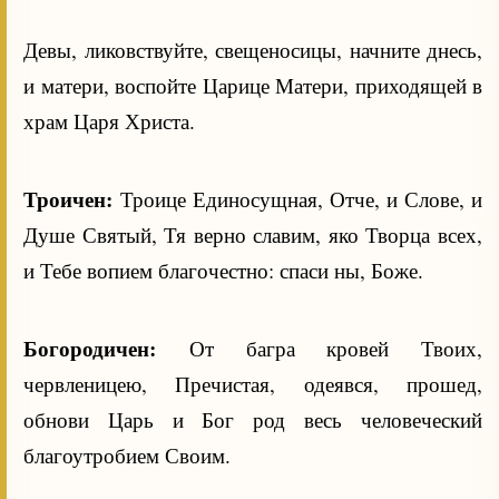
Девы, ликовствуйте, свещеносицы, начните днесь,
и матери, воспойте Царице Матери, приходящей в
храм Царя Христа.
Троичен:
Троице Единосущная, Отче, и Слове, и
Душе Святый, Тя верно славим, яко Творца всех,
и Тебе вопием благочестно: спаси ны, Боже.
Богородичен:
От багра кровей Твоих,
червленицею, Пречистая, одеявся, прошед,
обнови Царь и Бог род весь человеческий
благоутробием Своим.