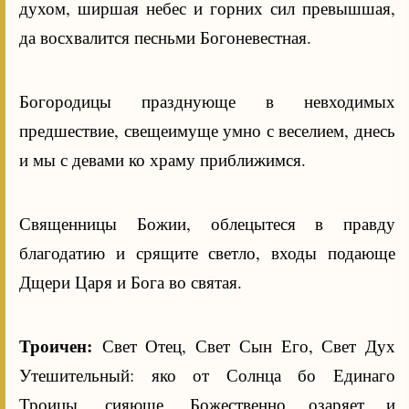
духом, ширшая небес и горних сил превышшая,
да восхвалится песньми Богоневестная.
Богородицы празднующе в невходимых
предшествие, свещеимуще умно с веселием, днесь
и мы с девами ко храму приближимся.
Священницы Божии, облецытеся в правду
благодатию и срящите светло, входы подающе
Дщери Царя и Бога во святая.
Троичен:
Свет Отец, Свет Сын Его, Свет Дух
Утешительный: яко от Солнца бо Единаго
Троицы, сияюще, Божественно озаряет и