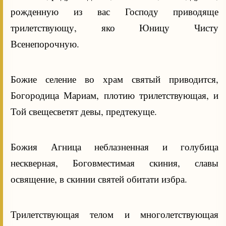
рожденную из вас Господу приводяще
трилетствующу, яко Юницу Чисту
Всенепорочную.
Божие селение во храм святый приводится,
Богородица Мариам, плотию трилетствующая, и
Той свещесветят девы, предтекуще.
Божия Агница неблазненная и голубица
нескверная, Боговместимая скиния, славы
освящение, в скинии святей обитати избра.
Трилетствующая телом и многолетствующая