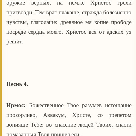
оружие верных, на немже Христос грехи
пригвозди. Тем враг плакаше, стражда болезненно
чувствы, глаголаше: древяное мя копие прободе
посреде сердца моего. Христос вся от адских уз
решит.
Песнь 4.
Ирмос:
Божественное Твое разумев истощание
прозорливо, Аввакум, Христе, со трепетом
вопияше Тебе: во спасение людей Твоих, спасти
помазанныя Твоя пришел еси.