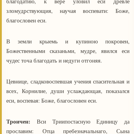
благодатию, к вере уловил еси древле
зломудрствующия, научая воспевати: Боже,
благословен еси.
В земли крыемь и купиною покровен,
Божественными сказаньми, мудре, явился еси
чудес точа благодать и недуги отгоняя.
Цевнице, сладковоспевшая учения спасительная и
всех, Корнилие, души услаждающая, показался
еси, воспевая: Боже, благословен еси.
Троичен:
Вси Триипостасную Единицу да
прославим: Отца пребезначальнаго, Сына