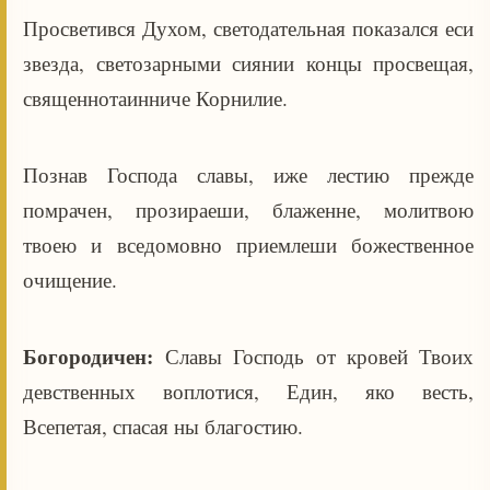
Просветився Духом, светодательная показался еси
звезда, светозарными сиянии концы просвещая,
священнотаинниче Корнилие.
Познав Господа славы, иже лестию прежде
помрачен, прозираеши, блаженне, молитвою
твоею и вседомовно приемлеши божественное
очищение.
Богородичен:
Славы Господь от кровей Твоих
девственных воплотися, Един, яко весть,
Всепетая, спасая ны благостию.