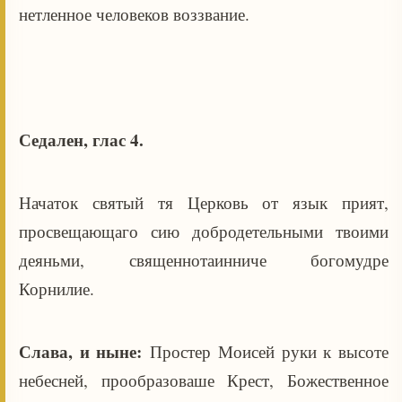
нетленное человеков воззвание.
Седален, глас 4.
Начаток святый тя Церковь от язык прият,
просвещающаго сию добродетельными твоими
деяньми, священнотаинниче богомудре
Корнилие.
Слава, и ныне:
Простер Моисей руки к высоте
небесней, прообразоваше Крест, Божественное