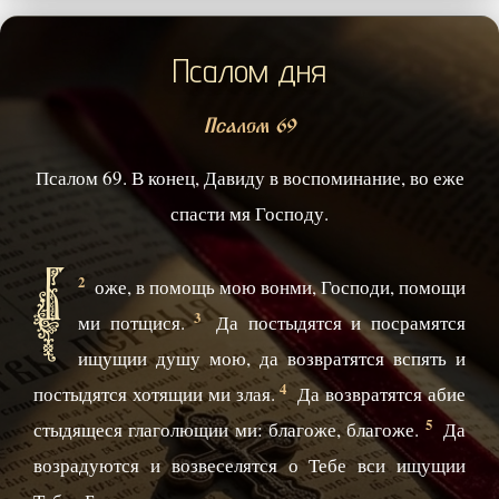
Псалом дня
Псалом 69
Псалом 69. В конец, Давиду в воспоминание, во еже
спасти мя Господу.
Б
2
оже, в помощь мою вонми, Господи, помощи
3
ми потщися.
Да постыдятся и посрамятся
ищущии душу мою, да возвратятся вспять и
4
постыдятся хотящии ми злая.
Да возвратятся абие
5
стыдящеся глаголющии ми: благоже, благоже.
Да
возрадуются и возвеселятся о Тебе вси ищущии