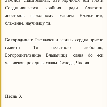
Соединившагося крайния ради благости,
апостолов верховному манием Владычним,
блаженне, научившу тя.
Богородичен:
Распаляеши верных сердца присно
славити Тя несытною любовию,
Богородительнице Владычице: слава бо еси
человеков, рождшая славы Господа, Чистая.
Песнь 3.