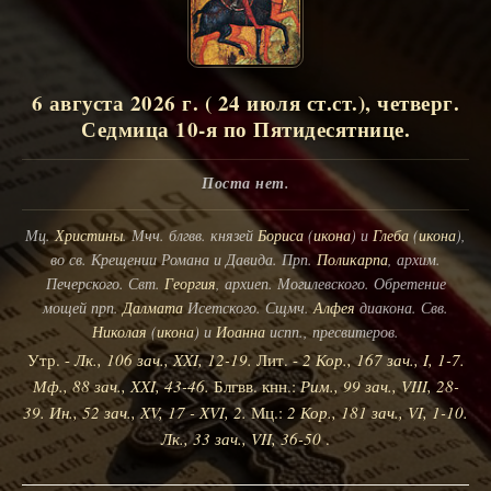
6 августа 2026 г. ( 24 июля ст.ст.), четверг.
Седмица 10-я по Пятидесятнице.
Поста нет.
Мц.
Христины
. Мчч. блгвв. князей
Бориса
(
икона
) и
Глеба
(
икона
),
во св. Крещении Романа и Давида. Прп.
Поликарпа
, архим.
Печерского. Свт.
Георгия
, архиеп. Могилевского. Обретение
мощей прп.
Далмата
Исетского. Сщмч.
Алфея
диакона. Свв.
Николая
(
икона
) и
Иоанна
испп., пресвитеров.
Утр. -
Лк., 106 зач., XXI, 12-19.
Лит. -
2 Кор., 167 зач., I, 1-7.
Мф., 88 зач., XXI, 43-46.
Блгвв. кнн.:
Рим., 99 зач., VIII, 28-
39.
Ин., 52 зач., XV, 17 - XVI, 2.
Мц.:
2 Кор., 181 зач., VI, 1-10.
Лк., 33 зач., VII, 36-50
.