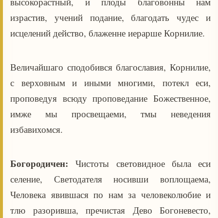
высокорастный, и плоды благовонны нам
израстив, учений подание, благодать чудес и
исцелений действо, блаженне иерарше Корнилие.
Величайшаго сподобився благославия, Корнилие,
с верховным и иными многими, потекл еси,
проповедуя всюду проповедание Божественное,
имже мы просвещаеми, тмы неведения
избавихомся.
Богородичен:
Чистоты световидное была еси
селение, Светодателя носивши воплощаема,
Человека явившася по нам за человеколюбие и
тлю разоривша, пречистая Дево Богоневесто,