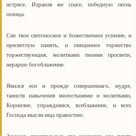
истрясе, Израиля же спасе, победную песнь
поюща.
Сие твое светоносное и божественное успение, и
пресветлую память, и священное торжество
торжествующия, молитвами твоими просвети,
иерарше богоблаженне.
Явился еси и прежде совершеннаго, мудре,
таинств навычения милостынями и молитвами,
Корнилие, упраждняяся, всеблаженне, и всех
Господа мысли ища правостию.
Законов спасительных яве научился еси плоти