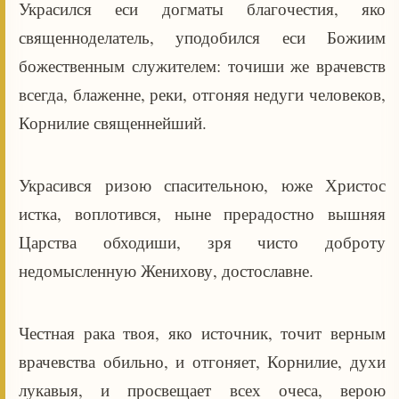
Украсился еси догматы благочестия, яко
священноделатель, уподобился еси Божиим
божественным служителем: точиши же врачевств
всегда, блаженне, реки, отгоняя недуги человеков,
Корнилие священнейший.
Украсився ризою спасительною, юже Христос
истка, воплотився, ныне прерадостно вышняя
Царства обходиши, зря чисто доброту
недомысленную Женихову, достославне.
Честная рака твоя, яко источник, точит верным
врачевства обильно, и отгоняет, Корнилие, духи
лукавыя, и просвещает всех очеса, верою