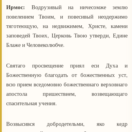
Ирмос:
Водрузивый на ничесомже землю
повелением Твоим, и повесивый неодержимо
тяготеющую, на недвижимем, Христе, камени
заповедей Твоих, Церковь Твою утверди, Едине
Блаже и Человеколюбче.
Святаго просвещение приял еси Духа и
Божественную благодать от божественных уст,
всю прием вседомовно божественнаго верховнаго
апостола пришествием, возвещающаго
спасительная учения.
Возвысився добродетельми, яко кедр