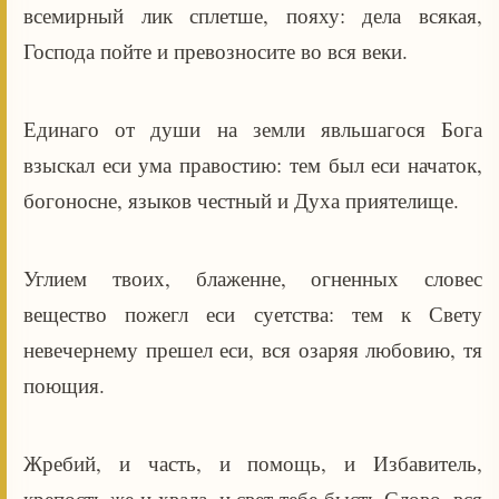
всемирный лик сплетше, пояху: дела всякая,
Господа пойте и превозносите во вся веки.
Единаго от души на земли явльшагося Бога
взыскал еси ума правостию: тем был еси начаток,
богоносне, языков честный и Духа приятелище.
Углием твоих, блаженне, огненных словес
вещество пожегл еси суетства: тем к Свету
невечернему прешел еси, вся озаряя любовию, тя
поющия.
Жребий, и часть, и помощь, и Избавитель,
крепость же и хвала, и свет тебе бысть Слово, вся