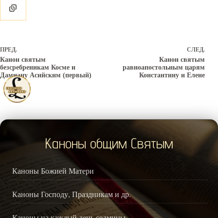
ПРЕД.
СЛЕД.
Канон святым
Канон святым
безсребреникам Косме и
равноапостольным царям
Дамиану Асийским (первый)
Константину и Елене
Каноны общим Святым
Каноны Божией Матери
Каноны Господу, Праздникам и др.
Каноны на каждый день седмицы