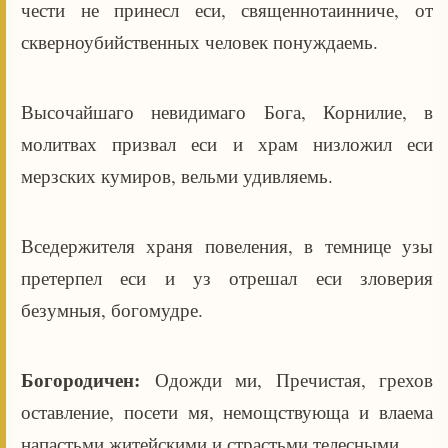
чести не принесл еси, священнотаинниче, от
скверноубийственных человек понуждаемь.
Высочайшаго невидимаго Бога, Корнилие, в
молитвах призвал еси и храм низложил еси
мерзских кумиров, вельми удивляемь.
Вседержителя храня повеления, в темнице узы
претерпел еси и уз отрешал еси зловерия
безумныя, богомудре.
Богородичен:
Одожди ми, Пречистая, грехов
оставление, посети мя, немощствующа и влаема
напастьми житейскими и страстьми телесными.