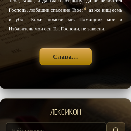
Тебе, Боже, и да глаголют выну, да возвеличится
6
Господь, любящии спасение Твое:
аз же нищ есмь
и убог, Боже, помози ми: Помощник мои и
Избавитель мои еси Ты, Господи, не закосни.
Слава…
ЛЕКСИКОН