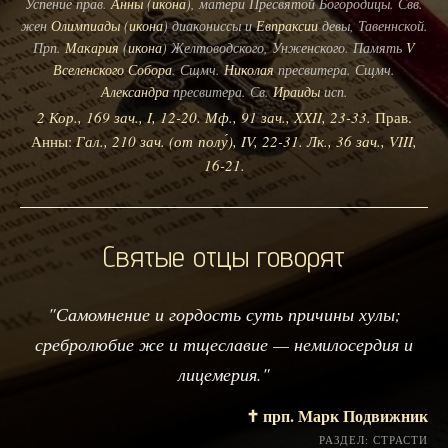
Успение прав.
Анны
(
икона
), матери Пресвятой Богородицы. Свв.
жен
Олимпиады
(
икона
) диакониссы и
Евпраксии
девы, Тавеннской.
Прп.
Макария
(
икона
) Желтоводского, Унженского. Память
V
Вселенского Собора
. Сщмч.
Николая
пресвитера. Сщмч.
Александра
пресвитера. Св.
Ираиды
исп.
2 Кор., 169 зач., I, 12-20.
Мф., 91 зач., XXII, 23-33.
Прав.
Анны:
Гал., 210 зач. (от полу́), IV, 22-31.
Лк., 36 зач., VIII,
16-21.
Святые отцы говорят
"Самомнение и гордость суть причины хулы;
сребролюбие же и тщеславие — немилосердия и
лицемерия."
✝️ прп. Марк Подвижник
РАЗДЕЛ: СТРАСТИ