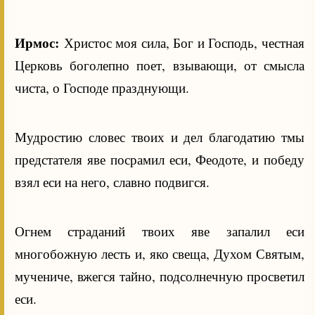
Ирмос:
Христос моя сила, Бог и Господь, честная
Церковь боголепно поет, взывающи, от смысла
чиста, о Господе празднующи.
Мудростию словес твоих и дел благодатию тмы
предстателя яве посрамил еси, Феодоте, и победу
взял еси на него, славно подвигся.
Огнем страданий твоих яве запалил еси
многобожную лесть и, яко свеща, Духом Святым,
мучениче, вжегся тайно, подсолнечную просветил
еси.