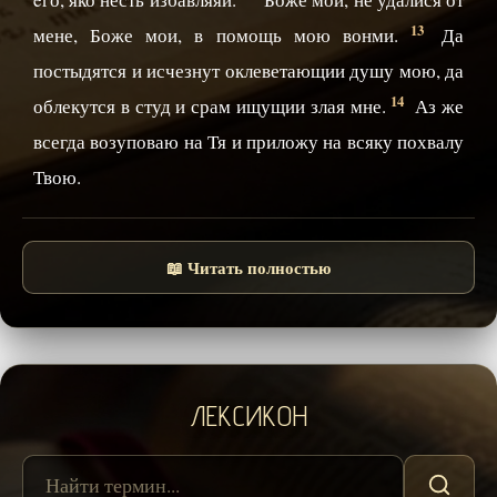
13
мене, Боже мои, в помощь мою вонми.
Да
постыдятся и исчезнут оклеветающии душу мою, да
14
облекутся в студ и срам ищущии злая мне.
Аз же
всегда возуповаю на Тя и приложу на всяку похвалу
Твою.
📖 Читать полностью
ЛЕКСИКОН