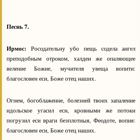
Песнь 7.
Ирмос:
Росодательну убо пещь содела ангел
преподобным отроком, халдеи же опаляющее
веление Божие, мучителя увеща вопити:
благословен еси, Боже отец наших.
Огнем, богоблаженне, болезней твоих запаление
идольское угасил еси, кровными же потоки
погрузил еси враги безплотныя, Феодоте, вопия:
благословен еси, Боже отец наших.