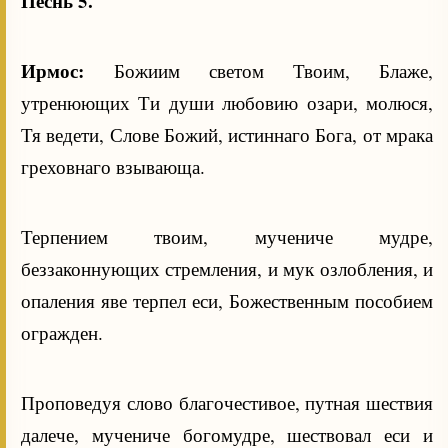
Песнь 5.
Ирмос:
Божиим светом Твоим, Блаже,
утренюющих Ти души любовию озари, молюся,
Тя ведети, Слове Божий, истиннаго Бога, от мрака
греховнаго взывающа.
Терпением твоим, мучениче мудре,
беззаконнующих стремления, и мук озлобления, и
опаления яве терпел еси, Божественным пособием
огражден.
Проповедуя слово благочестивое, путная шествия
далече, мучениче богомудре, шествовал еси и