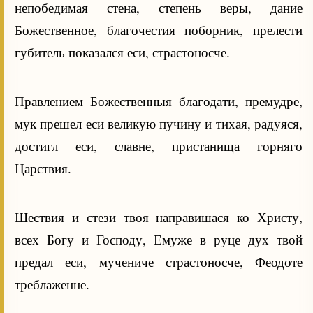
непобедимая стена, степень веры, дание
Божественное, благочестия поборник, прелести
губитель показался еси, страстоносче.
Правлением Божественныя благодати, премудре,
мук прешел еси великую пучину и тихая, радуяся,
достигл еси, славне, пристанища горняго
Царствия.
Шествия и стези твоя направишася ко Христу,
всех Богу и Господу, Емуже в руце дух твой
предал еси, мучениче страстоносче, Феодоте
треблаженне.