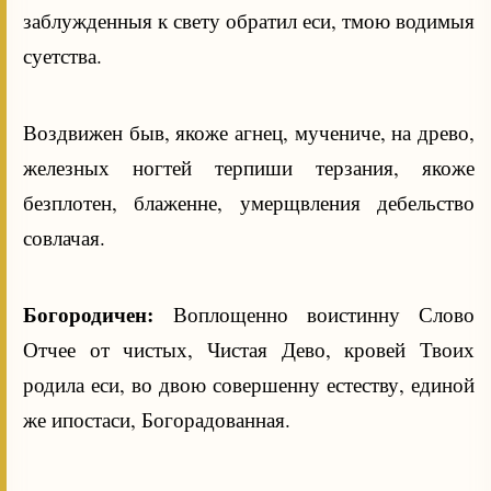
заблужденныя к свету обратил еси, тмою водимыя
суетства.
Воздвижен быв, якоже агнец, мучениче, на древо,
железных ногтей терпиши терзания, якоже
безплотен, блаженне, умерщвления дебельство
совлачая.
Богородичен:
Воплощенно воистинну Слово
Отчее от чистых, Чистая Дево, кровей Твоих
родила еси, во двою совершенну естеству, единой
же ипостаси, Богорадованная.