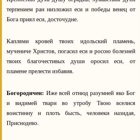
терпением ран низложил еси и победы венец от
Бога приял еси, досточудне.
Каплями кровей твоих идольский пламень,
мучениче Христов, погасил еси и росою болезней
твоих благочестивых души оросил еси, от
пламене прелести избавив.
Богородичен:
Иже всей отнюд разумней яко Бог
и видимей твари во утробу Твою вселися
воистинну и плоть бысть, человеки назидая,
Приснодево.