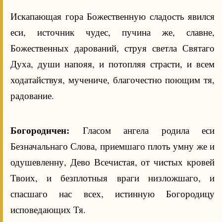
Искапающая гора Божественную сладость явился
еси, источник чудес, пучина же, славне,
Божественных дарований, струя светла Святаго
Духа, души напояя, и потопляя страсти, и всем
ходатайствуя, мучениче, благочестно поющим тя,
радование.
Богородичен:
Гласом ангела родила еси
Безначальнаго Слова, приемшаго плоть умну же и
одушевленну, Дево Всечистая, от чистых кровей
Твоих, и безплотныя враги низложшаго, и
спасшаго нас всех, истинную Богородицу
исповедающих Тя.