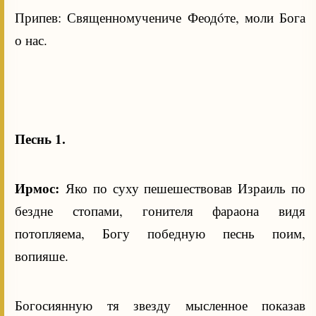
Припев: Священномучениче Феодóте, моли Бога
о нас.
Песнь 1.
Ирмос:
Яко по суху пешешествовав Израиль по
бездне стопами, гонителя фараона видя
потопляема, Богу победную песнь поим,
вопияше.
Богосиянную тя звезду мысленное показав