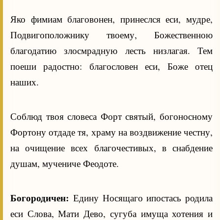
Яко фимиам благовонен, принеслся еси, мудре,
Подвигоположнику твоему, Божественною
благодатию злосмрадную лесть низлагая. Тем
поеши радостно: благословен еси, Боже отец
наших.
Соблюд твоя словеса Форт святый, богоносному
Фортону отдаде тя, храму на воздвижение честну,
на очищение всех благочестивых, в снабдение
душам, мучениче Феодоте.
Богородичен:
Едину Носящаго ипостась родила
еси Слова, Мати Дево, сугуба имуща хотения и