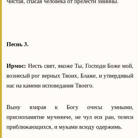
Чистая, спасая человека от прелести змиины.
Песнь 3.
Ирмос:
Несть свят, якоже Ты, Господи Боже мой,
вознесый рог верных Твоих, Блаже, и утвердивый
нас на камени исповедания Твоего.
Выну взирая к Богу очесы умными,
приснопамятне мучениче, не чул еси ран, телеси
приближающихся, и муками всюду одержимь.