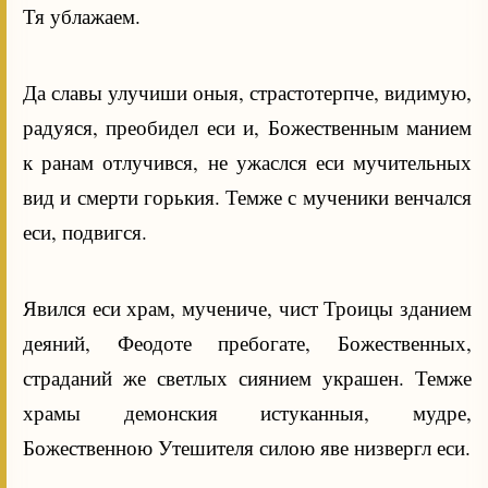
Тя ублажаем.
Да славы улучиши оныя, страстотерпче, видимую,
радуяся, преобидел еси и, Божественным манием
к ранам отлучився, не ужаслся еси мучительных
вид и смерти горькия. Темже с мученики венчался
еси, подвигся.
Явился еси храм, мучениче, чист Троицы зданием
деяний, Феодоте пребогате, Божественных,
страданий же светлых сиянием украшен. Темже
храмы демонския истуканныя, мудре,
Божественною Утешителя силою яве низвергл еси.