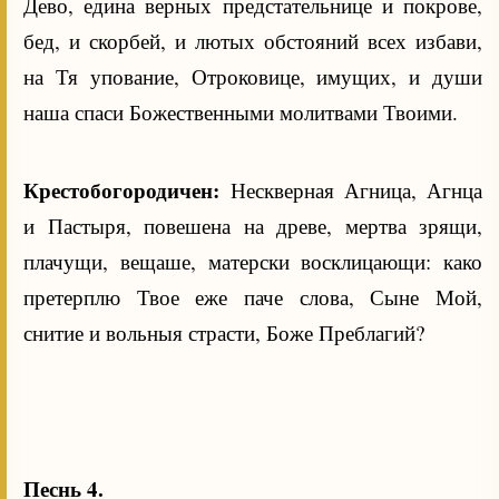
Дево, едина верных предстательнице и покрове,
бед, и скорбей, и лютых обстояний всех избави,
на Тя упование, Отроковице, имущих, и души
наша спаси Божественными молитвами Твоими.
Крестобогородичен:
Нескверная Агница, Агнца
и Пастыря, повешена на древе, мертва зрящи,
плачущи, вещаше, матерски восклицающи: како
претерплю Твое еже паче слова, Сыне Мой,
снитие и вольныя страсти, Боже Преблагий?
Песнь 4.