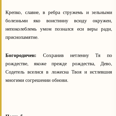
Крепко, славне, в ребра стружемь и зельными
болезньми яко воистинну всюду окружен,
непоколеблемь умом познался еси веры ради,
приснопамятне.
Богородичен:
Сохранив нетленну Тя по
рождестве, якоже прежде рождества, Дево,
Содетель вселися в ложесна Твоя и истлевшия
многими согрешении обнови.