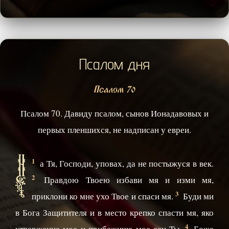
Псалом дня
Псалом 70
Псалом 70. Давиду псалом, сынов Ионадавовых и
первых пленшихся, не надписан у евреи.
Н
1
а Тя, Господи, уповах, да не постыжуся в век.
2
Правдою Твоею избави мя и изми мя,
3
приклони ко мне ухо Твое и спаси мя.
Буди ми
в Бога Защитителя и в место крепко спасти мя, яко
4
утвержение мое и прибежище мое еси Ты.
Боже