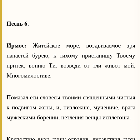
Песнь 6.
Ирмос:
Житейское море, воздвизаемое зря
напастей бурею, к тихому пристанищу Твоему
притек, вопию Ти: возведи от тли живот мой,
Многомилостиве.
Помазал еси словесы твоими священными чистыя
к подвигом жены, и, низложше, мучениче, врага
мужескими борении, нетления венцы исплетоша.
Крепостию духа душу оградив, лукавствия духи