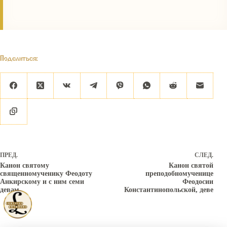
Поделиться:
ПРЕД.
СЛЕД.
Канон святому
Канон святой
священномученику Феодоту
преподобномученице
Анкирскому и с ним семи
Феодосии
девам
Константинопольской, деве