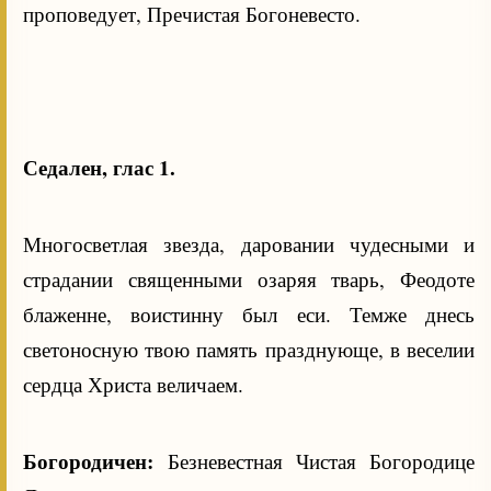
проповедует, Пречистая Богоневесто.
Седален, глас 1.
Многосветлая звезда, даровании чудесными и
страдании священными озаряя тварь, Феодоте
блаженне, воистинну был еси. Темже днесь
светоносную твою память празднующе, в веселии
сердца Христа величаем.
Богородичен:
Безневестная Чистая Богородице