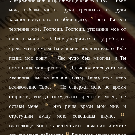
мои, избави мя из руки грешнаго, из руки
5
законопреступнаго и обидящаго,
яко Ты еси
терпение мое, Господи, Господи, упование мое от
6
юности моея.
В Тебе утвердихся от утробы, от
чрева матере моея Ты еси мои покровитель: о Тебе
7
пение мое выну.
Яко чудо бых многим, и Ты
8
помощник мои крепок.
Да исполнятся уста моя
хваления, яко да воспою славу Твою, весь день
9
великолепие Твое.
Не отвержи мене во время
старости, внегда оскудевати крепости моеи, не
10
остави мене.
Яко реша врази мои мне, и
11
стрегущии душу мою совещаша вкупе,
глаголюще: Бог оставил есть eго, пожените и имите
12
eго, яко несть избавляяи.
Боже мои, не удалися от