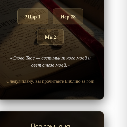
3Цар 1
Иер 28
Мк 2
«Слово Твое — светильник ноге моей и
свет стезе моей.»
Следуя плану, вы прочитаете Библию за год!
Псалом дня