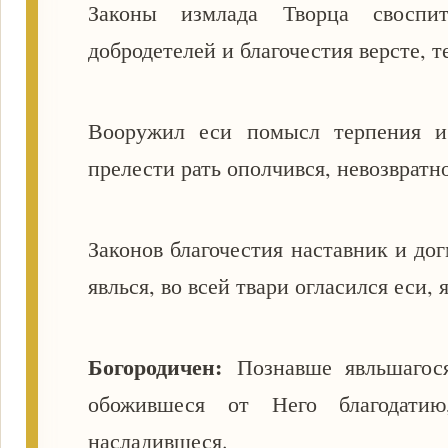
Законы измлада Творца своспит
добродетелей и благочестия версте, т
Вооружил еси помысл терпения и
прелести рать ополчився, невозвратн
Законов благочестия наставник и до
явлься, во всей твари огласился еси,
Богородичен:
Познавше явльшагос
обожившеся от Него благодатию
насладившеся.