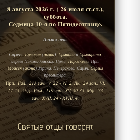
8 августа 2026 г. ( 26 июля ст.ст.),
суббота.
Седмица 10-я по Пятидесятнице.
Поста нет.
Сщмчч.
Ермолая
(
икона
),
Ермиппа
и
Ермократа
,
иереев Никомидийских. Прмц.
Параскевы
. Прп.
Моисея
(
икона
) Угрина, Печерского. Сщмч.
Сергия
пресвитера.
Прп.:
Гал., 213 зач., V, 22 - VI, 2.
Лк., 24 зач., VI,
17-23
. Ряд.:
Рим., 119 зач., XV, 30-33.
Мф., 73
зач., XVII, 24 - XVIII, 4.
Святые отцы говорят