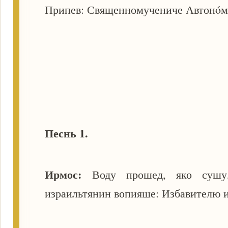
Припев: Священномучениче Автонóме,
Песнь 1.
Ирмос:
Воду прошед, яко сушу,
израильтянин вопияше: Избавителю 