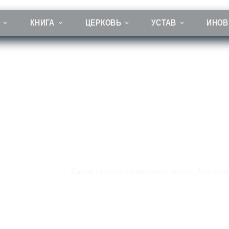
КНИГА
ЦЕРКОВЬ
УСТАВ
ИНОВ
нон святому священномученику Автоному Италийскому
ы общим Святым
Канон святому священномученику Автоном