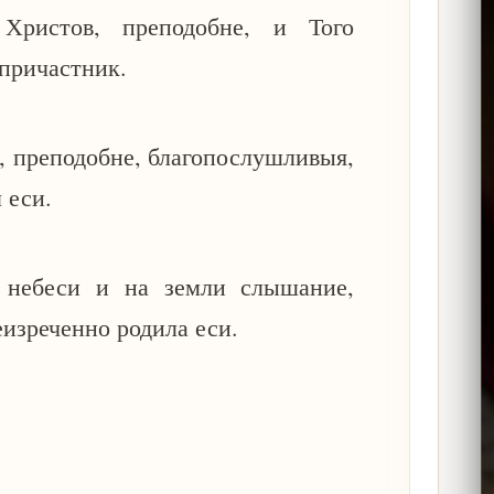
ристов, преподобне, и Того
 причастник.
, преподобне, благопослушливыя,
л еси.
 небеси и на земли слышание,
еизреченно родила еси.