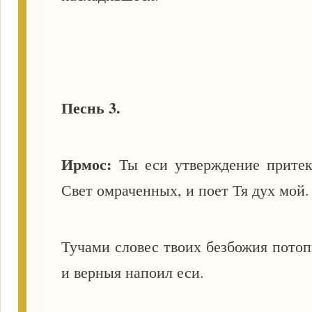
Песнь 3.
Ирмос:
Ты еси утверждение прите
Свет омраченных, и поет Тя дух мой
Тучами словес твоих безбожия потоп
и верныя напоил еси.