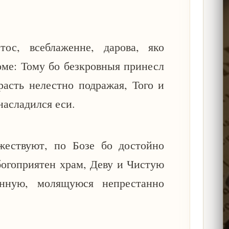
ос, всеблаженне, дарова, яко
оме: Тому бо безкровныя принесл
асть нелестно подражая, Того и
насладился еси.
ествуют, по Бозе бо достойно
богоприятен храм, Деву и Чистую
нную, молящуюся непрестанно