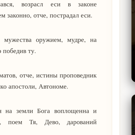
ався, возрасл еси в законе
ем законно, отче, пострадал еси.
 мужества оружием, мудре, на
о победив ту.
гматов, отче, истины проповедник
 яко апостоли, Автономе.
я на земли Бога воплощенна и
, поем Тя, Дево, дарований