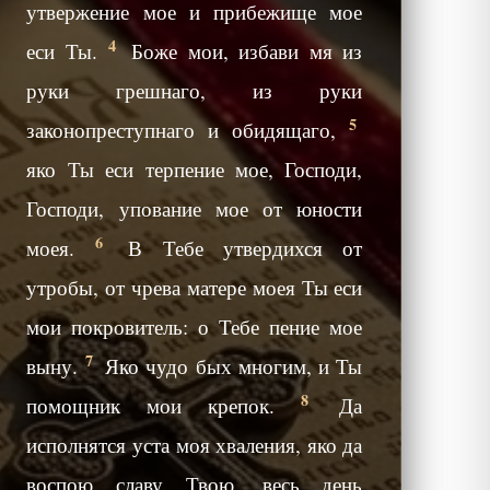
утвержение мое и прибежище мое
4
еси Ты.
Боже мои, избави мя из
руки грешнаго, из руки
5
законопреступнаго и обидящаго,
яко Ты еси терпение мое, Господи,
Господи, упование мое от юности
6
моея.
В Тебе утвердихся от
утробы, от чрева матере моея Ты еси
мои покровитель: о Тебе пение мое
7
выну.
Яко чудо бых многим, и Ты
8
помощник мои крепок.
Да
исполнятся уста моя хваления, яко да
воспою славу Твою, весь день