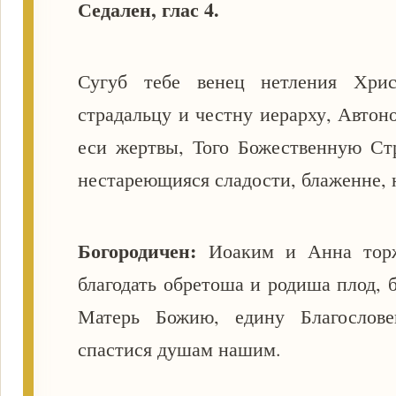
Седален, глас 4.
Сугуб тебе венец нетления Христ
страдальцу и честну иерарху, Автон
еси жертвы, Того Божественную Стр
нестареющияся сладости, блаженне, 
Богородичен:
Иоаким и Анна торж
благодать обретоша и родиша плод, 
Матерь Божию, едину Благослове
спастися душам нашим.