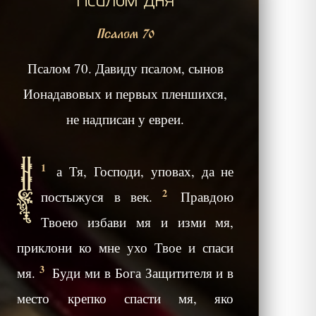
Псалом 70
Псалом 70. Давиду псалом, сынов
Ионадавовых и первых пленшихся,
не надписан у евреи.
Н
1
а Тя, Господи, уповах, да не
2
постыжуся в век.
Правдою
Твоею избави мя и изми мя,
приклони ко мне ухо Твое и спаси
3
мя.
Буди ми в Бога Защитителя и в
место крепко спасти мя, яко