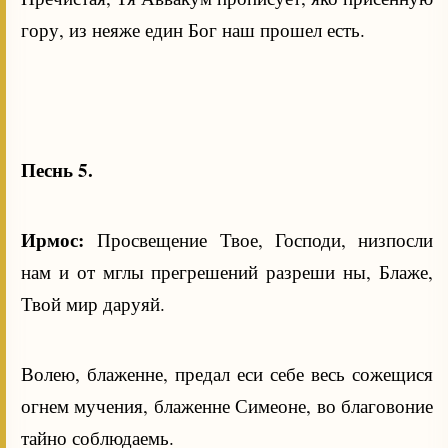
гору, из неяже един Бог наш прошел есть.
Песнь 5.
Ирмос:
Просвещение Твое, Господи, низпосли
нам и от мглы прегрешений разреши ны, Блаже,
Твой мир даруяй.
Волею, блаженне, предал еси себе весь сожещися
огнем мучения, блаженне Симеоне, во благовоние
тайно соблюдаемь.