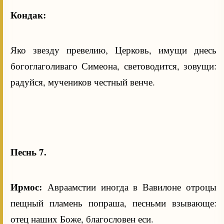
Кондак:
Яко звезду превелию, Церковь, имущи днесь
богоглаголиваго Симеона, световодится, зовущи:
радуйся, мучеников честный венче.
Песнь 7.
Ирмос:
Авраамстии иногда в Вавилоне отроцы
пещный пламень попраша, песньми взывающе:
отец наших Боже, благословен еси.