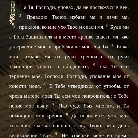
Н
1
а Тя, Господи, уповах, да не постыжуся в век.
2
Правдою Твоею избави мя и изми мя,
3
приклони ко мне ухо Твое и спаси мя.
Буди ми
в Бога Защитителя и в место крепко спасти мя, яко
4
утвержение мое и прибежище мое еси Ты.
Боже
мои, избави мя из руки грешнаго, из руки
5
законопреступнаго и обидящаго,
яко Ты еси
терпение мое, Господи, Господи, упование мое от
6
юности моея.
В Тебе утвердихся от утробы, от
чрева матере моея Ты еси мои покровитель: о Тебе
7
пение мое выну.
Яко чудо бых многим, и Ты
8
помощник мои крепок.
Да исполнятся уста моя
хваления, яко да воспою славу Твою, весь день
9
великолепие Твое.
Не отвержи мене во время