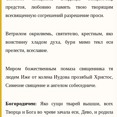
предстоя, любовию память твою творящим
всесвященную согрешений разрешение проси.
Ветрилом окриляемь, святителю, крестным, яко
воистинну хладом духа, бури мимо текл еси
прелести, всеславне.
Миром божественным помаза священника тя
людем Иже от колена Иудова прозябый Христос,
Симеоне священне и ангелом собеседниче.
Богородичен:
Яко сущи тварей вышши, всех
Творца и Бога во чреве зачала еси, Дево, и родила