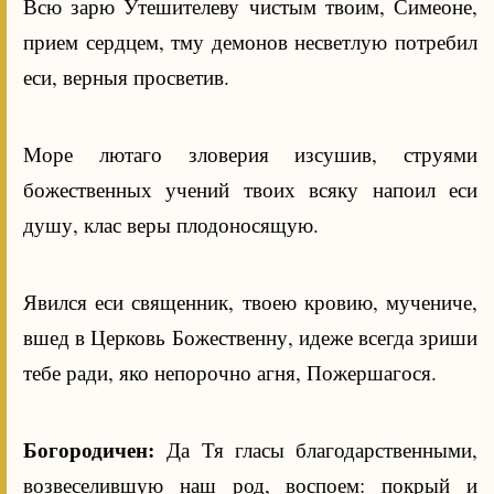
Всю зарю Утешителеву чистым твоим, Симеоне,
прием сердцем, тму демонов несветлую потребил
еси, верныя просветив.
Море лютаго зловерия изсушив, струями
божественных учений твоих всяку напоил еси
душу, клас веры плодоносящую.
Явился еси священник, твоею кровию, мучениче,
вшед в Церковь Божественну, идеже всегда зриши
тебе ради, яко непорочно агня, Пожершагося.
Богородичен:
Да Тя гласы благодарственными,
возвеселившую наш род, воспоем: покрый и