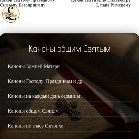
Канон святому праведному
Канон святителю Сильвестру
Симеону Богоприимцу
I, папе Римскому
Каноны общим Святым
Каноны Божией Матери
Каноны Господу, Праздникам и др.
Каноны на каждый день седмицы
Каноны общим Святым
Каноны по гласу Октоиха