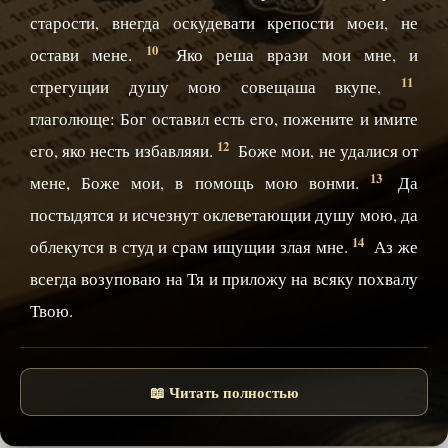
старости, внегда оскудевати крепости моеи, не
10
остави мене.
Яко реша врази мои мне, и
11
стрегущии душу мою совещаша вкупе,
глаголюще: Бог оставил есть eго, пожените и имите
12
eго, яко несть избавляяи.
Боже мои, не удалися от
13
мене, Боже мои, в помощь мою вонми.
Да
постыдятся и исчезнут оклеветающии душу мою, да
14
облекутся в студ и срам ищущии злая мне.
Аз же
всегда возуповаю на Тя и приложу на всяку похвалу
Твою.
📖 Читать полностью