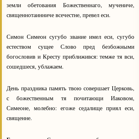
земли обетования Божественнаго, мучениче,
священнотаинниче всечестне, превел еси.
Симон Симеон сугубо звание имел еси, сугубо
естеством сущее Слово пред безбожными
богословив и Кресту приближився: темже тя вси,
сошедшеся, ублажаем.
День праздника память твою совершает Церковь,
с божественным тя почитающи Иаковом,
Симеоне, молебно: егоже седалище приял еси,
священне.