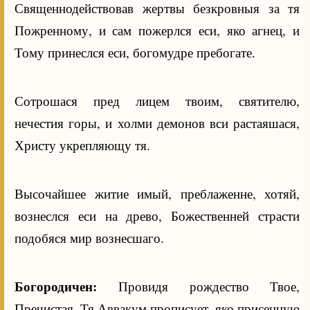
Священнодействовав жертвы безкровныя за тя
Пожренному, и сам пожерлся еси, яко агнец, и
Тому принеслся еси, богомудре пребогате.
Сотрошася пред лицем твоим, святителю,
нечестия горы, и холми демонов вси растаяшася,
Христу укрепляющу тя.
Высочайшее житие имый, преблаженне, хотяй,
вознеслся еси на древо, Божественней страсти
подобяся мир вознесшаго.
Богородичен:
Провидя рождество Твое,
Пречистая, Тя Аввакум прописует, яко присенную