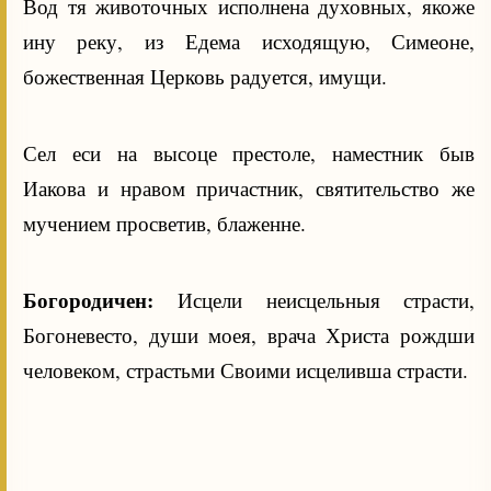
Вод тя животочных исполнена духовных, якоже
ину реку, из Едема исходящую, Симеоне,
божественная Церковь радуется, имущи.
Сел еси на высоце престоле, наместник быв
Иакова и нравом причастник, святительство же
мучением просветив, блаженне.
Богородичен:
Исцели неисцельныя страсти,
Богоневесто, души моея, врача Христа рождши
человеком, страстьми Своими исцеливша страсти.