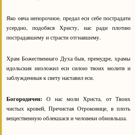
Яко овча непорочное, предал еси себе пострадати
усердно, подобяся Христу, нас ради плотию
пострадавшему и страсти отгнавшему.
Храм Божественнаго Духа быв, премудре, храмы
идольския низложил еси силою твоих молитв и
заблужденныя к свету наставил еси.
Богородичен:
О нас моли Христа, от Твоих
чистых кровей, Пречистая Отроковице, в плоть
вещественную облекшася и человеки обновльша.