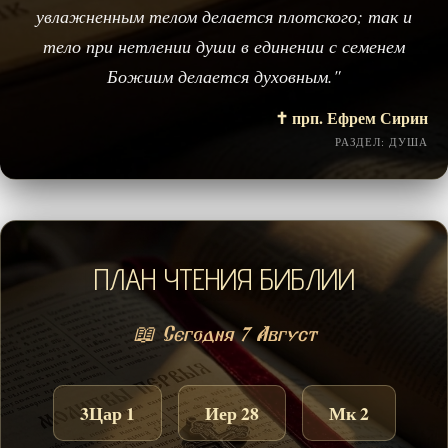
увлажненным телом делается плотского; так и
тело при нетлении души в единении с семенем
Божиим делается духовным."
✝️ прп. Ефрем Сирин
РАЗДЕЛ: ДУША
ПЛАН ЧТЕНИЯ БИБЛИИ
📖 Сегодня 7 Август
3Цар 1
Иер 28
Мк 2