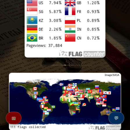
❧
📅
💬