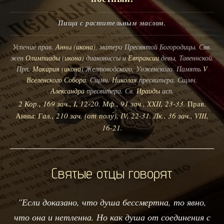
Пища с растительным маслом.
Успение прав.
Анны
(
икона
), матери Пресвятой Богородицы. Свв.
жен
Олимпиады
(
икона
) диакониссы и
Евпраксии
девы, Тавеннской.
Прп.
Макария
(
икона
) Желтоводского, Унженского. Память
V
Вселенского Собора
. Сщмч.
Николая
пресвитера. Сщмч.
Александра
пресвитера. Св.
Ираиды
исп.
2 Кор., 169 зач., I, 12-20.
Мф., 91 зач., XXII, 23-33.
Прав.
Анны:
Гал., 210 зач. (от полу́), IV, 22-31.
Лк., 36 зач., VIII,
16-21.
Святые отцы говорят
"Если доказано, что душа бессмертна, то явно,
что она и нетленна. Но как душа от соединения с