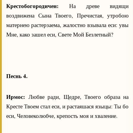
Крестобогородичен:
На древе видящи
воздвижена Сына Твоего, Пречистая, утробою
матернею растерзаема, жалостно взывала еси: увы
Мне, како зашел еси, Свете Мой Безлетный?
Песнь 4.
Ирмос:
Любве ради, Щедре, Твоего образа на
Кресте Твоем стал еси, и растаяшася языцы: Ты бо
еси, Человеколюбче, крепость моя и хваление.