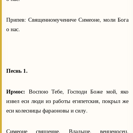
Припев: Священномучениче Симеоне, моли Бога
о нас.
Песнь 1.
Ирмос:
Воспою Тебе, Господи Боже мой, яко
извел еси люди из работы египетския, покрыл же
еси колесницы фараоновы и силу.
Симеоне священне, Владыце, венценосец,