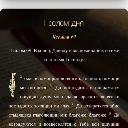
Псалом дня
Псалом 69
Псалом 69. В конец, Давиду в воспоминание, во еже
спасти мя Господу.
Б
2
оже, в помощь мою вонми, Господи, помощи
3
ми потщися.
Да постыдятся и посрамятся
ищущии душу мою, да возвратятся вспять и
4
постыдятся хотящии ми злая.
Да возвратятся абие
5
стыдящеся глаголющии ми: благоже, благоже.
Да
возрадуются и возвеселятся о Тебе вси ищущии