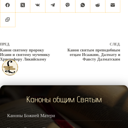
ПРЕД.
СЛЕД.
Канон святому пророку
Канон святым преподобным
Исаии и святому мученику
отцам Исаакию, Далмату и
Христофору Ликийскому
Фавсту Далматским
Каноны общим Святым
Каноны Божией Матери