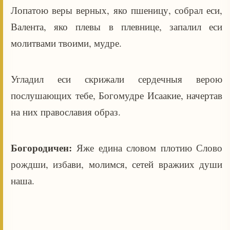
Лопатою веры верных, яко пшеницу, собрал еси,
Валента, яко плевы в плевнице, запалил еси
молитвами твоими, мудре.
Угладил еси скрижали сердечныя верою
послушающих тебе, Богомудре Исаакие, начертав
на них православия образ.
Богородичен:
Яже едина словом плотию Слово
рождши, избави, молимся, сетей вражиих души
наша.