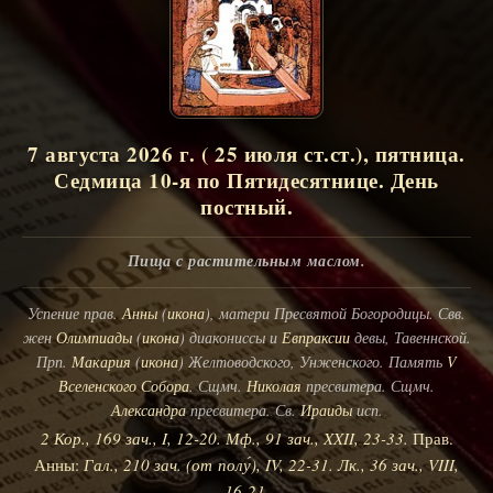
7 августа 2026 г. ( 25 июля ст.ст.), пятница.
Седмица 10-я по Пятидесятнице. День
постный.
Пища с растительным маслом.
Успение прав.
Анны
(
икона
), матери Пресвятой Богородицы. Свв.
жен
Олимпиады
(
икона
) диакониссы и
Евпраксии
девы, Тавеннской.
Прп.
Макария
(
икона
) Желтоводского, Унженского. Память
V
Вселенского Собора
. Сщмч.
Николая
пресвитера. Сщмч.
Александра
пресвитера. Св.
Ираиды
исп.
2 Кор., 169 зач., I, 12-20.
Мф., 91 зач., XXII, 23-33.
Прав.
Анны:
Гал., 210 зач. (от полу́), IV, 22-31.
Лк., 36 зач., VIII,
16-21.