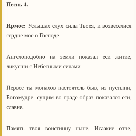
Песнь 4.
Ирмос:
Услышах слух силы Твоея, и возвеселися
сердце мое о Господе.
Ангелоподобно на земли показал еси житие,
ликуеши с Небесными силами.
Первее ты монахов настоятель быв, из пустыни,
Богомудре, сущим во граде образ показался еси,
славне.
Память твоя воистинну ныне, Исаакие отче,