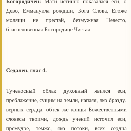
Богородичен:
Мати истинно показалася еси, о
Дево, Еммануила рождши, Бога Слова, Егоже
молящи не престай, безмужная Невесто,
благословенная Богородице Чистая.
Седален, глас 4.
Тученосный облак духовный явился еси,
преблаженне, сущим на земли, напаяя, яко бразду,
верных сердца: обтек же концы Божественными
словесы твоими, дождь учений источил еси,
премудре, темже, яко потоки, всех сердца