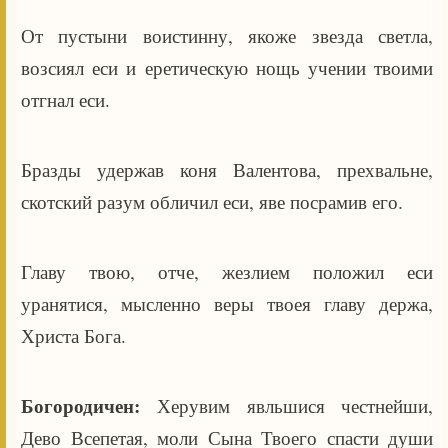
От пустыни воистинну, якоже звезда светла,
возсиял еси и еретическую нощь учении твоими
отгнал еси.
Бразды удержав коня Валентова, прехвальне,
скотский разум обличил еси, яве посрамив его.
Главу твою, отче, жезлием положил еси
уранятися, мысленно веры твоея главу держа,
Христа Бога.
Богородичен:
Херувим явльшися честнейши,
Дево Всепетая, моли Сына Твоего спасти души