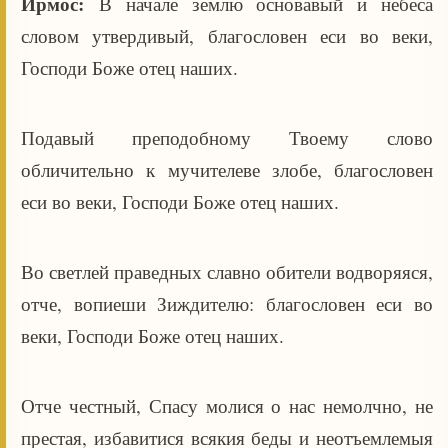
Ирмос:
В начале землю основавый и небеса
словом утвердивый, благословен еси во веки,
Господи Боже отец наших.
Подавый преподобному Твоему слово
обличительно к мучителеве злобе, благословен
еси во веки, Господи Боже отец наших.
Во светлей праведных славно обители водворяяся,
отче, вопиеши Зиждителю: благословен еси во
веки, Господи Боже отец наших.
Отче честный, Спасу молися о нас немолчно, не
престая, избавитися всякия беды и неотъемлемыя