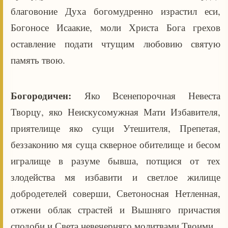
благовоние Духа богомудренно израстил еси,
Богоносе Исаакие, моли Христа Бога грехов
оставление подати чтущим любовию святую
память твою.
Богородичен:
Яко Всенепорочная Невеста
Творцу, яко Неискусомужная Мати Избавителя,
приятелище яко сущи Утешителя, Препетая,
беззаконию мя суща скверное обителище и бесом
игралище в разуме бывша, потщися от тех
злодейства мя избавити и светлое жилище
добродетелей соверши, Светоносная Нетленная,
отжени облак страстей и Вышняго причастия
сподоби и Света невечерняго молитвами Твоими.