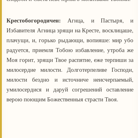
Крестобогородичен:
Агнца, и Пастыря, и
Избавителя Агница зрящи на Кресте, восклицаше,
плачущи, и, горько рыдающи, вопияше: мир убо
радуется, приемля Тобою избавление, утроба же
Моя горит, зрящи Твое распятие, еже терпиши за
милосердие милости. Долготерпеливе Господи,
милости бездно и источниче неисчерпаемый,
умилосердися и даруй согрешений оставление
верою поющим Божественныя страсти Твоя.