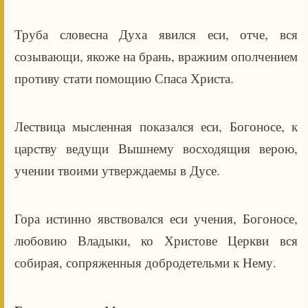
Труба словесна Духа явился еси, отче, вся
созывающи, якоже на брань, вражиим ополчением
противу стати помощию Спаса Христа.
Лествица мысленная показался еси, Богоносе, к
царству ведущи Вышнему восходящия верою,
учении твоими утверждаемы в Дусе.
Гора истинно явствовался еси учения, Богоносе,
любовию Владыки, ко Христове Церкви вся
собирая, сопряженныя добродетельми к Нему.