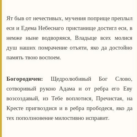
Ят быв от нечестивых, мучения поприще преплыл
еси и Едема Небеснаго пристанище достигл еси, в
немже ныне водворяяся, Владыце всех молися
душ наших помрачение отъяти, яко да достойно
память твою воспоем.
Богородичен:
Щедролюбивый Бог Слово,
сотворивый рукою Адама и от ребра его Еву
возсоздавый, из Тебе воплотися, Пречистая, на
Кресте пригвоздися и в ребра прободеся, яко да
тех поползновение милостивно исправит.