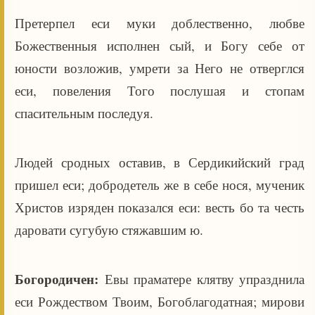
Претерпел еси муки доблественно, любве
Божественныя исполнен сый, и Богу себе от
юности возложив, умрети за Него не отверглся
еси, повеления Того послушая и стопам
спасительным последуя.
Людей сродных оставив, в Сердикийский град
пришел еси; добродетель же в себе нося, мученик
Христов изряден показался еси: весть бо та честь
даровати сугубую стяжавшим ю.
Богородичен:
Евы праматере клятву упразднила
еси Рождеством Твоим, Богоблагодатная; мирови