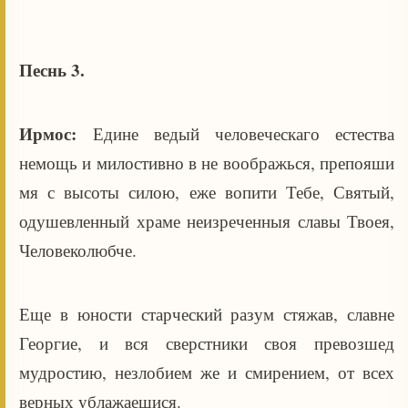
Песнь 3.
Ирмос:
Едине ведый человеческаго естества
немощь и милостивно в не воображься, препояши
мя с высоты силою, еже вопити Тебе, Святый,
одушевленный храме неизреченныя славы Твоея,
Человеколюбче.
Еще в юности старческий разум стяжав, славне
Георгие, и вся сверстники своя превозшед
мудростию, незлобием же и смирением, от всех
верных ублажаешися.