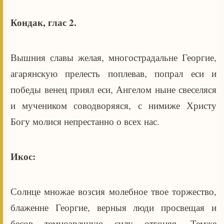
Кондак, глас 2.
Вышния славы желая, многострадальне Георгие,
агарянскую прелесть поплевав, попрал еси и
победы венец приял еси, Ангелом ныне свеселяся
и мучеником соводворяяся, с нимиже Христу
Богу молися непрестанно о всех нас.
Икос:
Солнце множае возсия молебное твое торжество,
блаженне Георгие, верныя люди просвещая и
бесов темнозрачную силу отгоняя. Темже