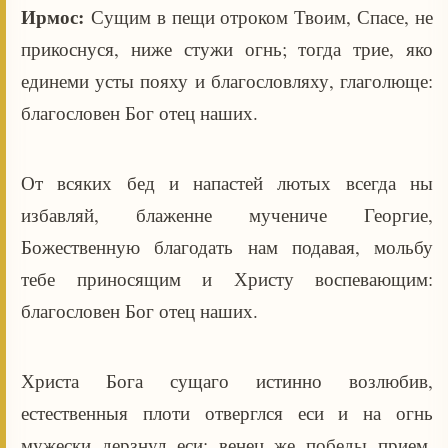
Ирмос:
Сущим в пещи отроком Твоим, Спасе, не
прикоснуся, ниже стужи огнь; тогда трие, яко
единеми усты пояху и благословляху, глаголюще:
благословен Бог отец наших.
От всяких бед и напастей лютых всегда ны
избавляй, блаженне мучениче Георгие,
Божественную благодать нам подавая, мольбу
тебе приносящим и Христу воспевающим:
благословен Бог отец наших.
Христа Бога сущаго истинно возлюбив,
естественныя плоти отверглся еси и на огнь
мужески дерзнул еси; венец же победы прием,