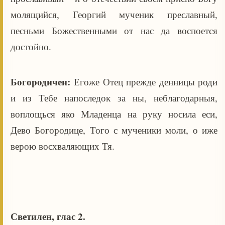
молящийся, Георгий мученик преславный,
песньми Божественными от нас да воспоется
достойно.
Богородичен:
Егоже Отец прежде денницы роди
и из Тебе напоследок за ны, неблагодарныя,
воплощься яко Младенца на руку носила еси,
Дево Богородице, Того с мученики моли, о иже
верою восхваляющих Тя.
Светилен, глас 2.