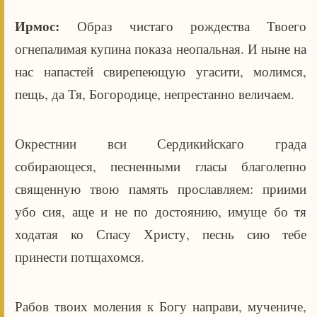
Ирмос:
Образ чистаго рождества Твоего
огнепалимая купина показа неопальная. И ныне на
нас напастей свирепеющую угасити, молимся,
пещь, да Тя, Богородице, непрестанно величаем.
Окрестнии вси Сердикийскаго града
собирающеся, песненными гласы благолепно
священную твою память прославляем: приими
убо сия, аще и не по достоянию, имуще бо тя
ходатая ко Спасу Христу, песнь сию тебе
принести потщахомся.
Рабов твоих моления к Богу направи, мучениче,