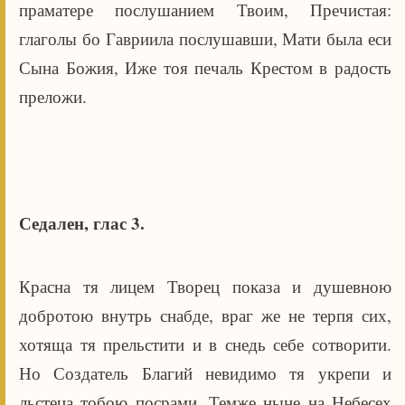
праматере послушанием Твоим, Пречистая:
глаголы бо Гавриила послушавши, Мати была еси
Сына Божия, Иже тоя печаль Крестом в радость
преложи.
Седален, глас 3.
Красна тя лицем Творец показа и душевною
добротою внутрь снабде, враг же не терпя сих,
хотяща тя прельстити и в снедь себе сотворити.
Но Создатель Благий невидимо тя укрепи и
льстеца тобою посрами. Темже ныне на Небесех