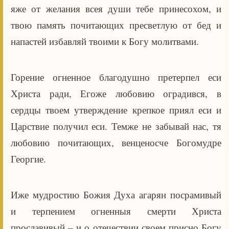
яже от желания всея души тебе принесохом, и
твою память почитающих пресветлую от бед и
напастей избавляй твоими к Богу молитвами.
Горение огненное благодушно претерпел еси
Христа ради, Егоже любовию оградився, в
сердцы твоем утверждение крепкое приял еси и
Царствие получил еси. Темже не забывай нас, тя
любовию почитающих, венценосче Богомудре
Георгие.
Иже мудростию Божия Духа агарян посрамивый
и терпением огненныя смерти Христа
прославивый – и о отечествии своем присно Богу