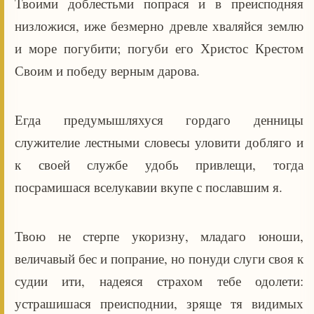
Твоими доблестьми попрася и в преисподняя
низложися, иже безмерно древле хваляйся землю
и море погубити; погуби его Христос Крестом
Своим и победу верным дарова.
Егда предумышляхуся гордаго денницы
служителие лестными словесы уловити добляго и
к своей службе удобь привлещи, тогда
посрамишася вселукавии вкупе с пославшим я.
Твою не стерпе укоризну, младаго юноши,
величавый бес и попрание, но понуди слуги своя к
судии ити, надеяся страхом тебе одолети:
устрашишася преисподнии, зряще тя видимых