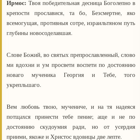
Ирмос:
Твоя победительная десница Боголепно в
крепости прославися, та бо, Безсмертне, яко
всемогущая, противныя сотре, израильтяном путь
глубины новосоделавшая.
Слове Божий, во святых препрославленный, слово
ми вдохни и ум просвети воспети по достоянию
новаго мученика Георгия и Тебе, того
укрепльшаго.
Вем любовь твою, мучениче, и на тя надеяся
потщахся принести тебе пение; аще и не по
достоянию скудоумия ради, но от усердия
приими, якоже и Христос вдовицы две лепте.