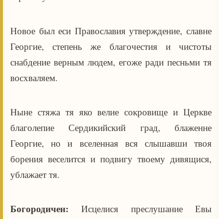
Новое был еси Православия утверждение, славне
Георгие, степень же благочестия и чистоты
снабдение верным людем, егоже ради песньми тя
восхваляем.
Ныне стяжа тя яко велие сокровище и Церкве
благолепие Сердикийский град, блаженне
Георгие, но и вселенная вся слышавши твоя
борения веселится и подвигу твоему дивящися,
ублажает тя.
Богородичен:
Исцелися преслушание Евы