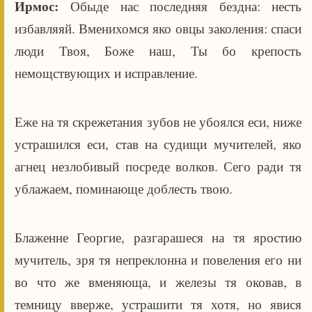
Ирмос:
Обыде нас последняя бездна: несть
избавляяй. Вменихомся яко овцы заколения: спаси
люди Твоя, Боже наш, Ты бо крепость
немощствующих и исправление.
Еже на тя скрежетания зубов не убоялся еси, ниже
устрашился еси, став на судищи мучителей, яко
агнец незлобивый посреде волков. Сего ради тя
ублажаем, поминающе доблесть твою.
Блаженне Георгие, разгарашеся на тя яростию
мучитель, зря тя непреклонна и повеления его ни
во что же вменяюща, и железы тя оковав, в
темницу вверже, устрашити тя хотя, но явися