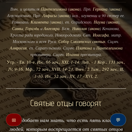
Вмч. и целителя
Пантелеимона
(
икона
). Прп.
Германа
(
икона
)
Аляскинского. Прп.
Анфисы
(
икона
) исп., игумении и 90 сестер ее.
Равноапп.
Климента
(
икона
), еп. Охридского,
Наума
(
икона
),
Саввы
,
Горазда
и
Ангеляра
. Блж.
Николая
(
икона
) Кочанова,
Христа ради юродивого, Новгородского. Свт.
Иоасафа
, митр.
Московского и всея Руси.
Собор Смоленских святых
. Сщмч.
Амвросия
, еп. Сарапульского. Сщмч.
Платона
и
Пантелеимона
пресвитера. Сщмч.
Иоанна
пресвитера.
Утр. - Ев. 10-е,
Ин., 66 зач., XXI, 1-14.
Лит. -
1 Кор., 131 зач.,
IV, 9-16.
Мф., 72 зач., XVII, 14-23.
Вмч.:
2 Тим., 292 зач., II,
1-10.
Ин., 52 зач., XV, 17 - XVI, 2.
Святые отцы говорят
"Подобает нам знать, что есть пять классов
📅
💬
людей, которым воспрещается от святых отцов