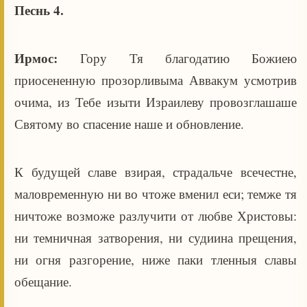
Песнь 4.
Ирмос:
Гору Тя благодатию Божиею
приосененную прозорливыма Аввакум усмотрив
очима, из Тебе изыти Израилеву провозглашаше
Святому во спасение наше и обновление.
К будущей славе взирая, страдальче всечестне,
маловременную ни во чтоже вменил еси; темже тя
ничтоже возможе разлучити от любве Христовы:
ни темничная затворения, ни судиина прещения,
ни огня разгорение, ниже паки тленныя славы
обещание.