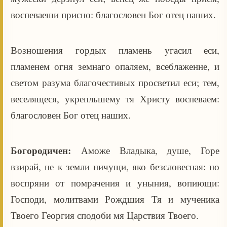
воспеваеши присно: благословен Бог отец наших.
Возношения гордых пламень угасил еси,
пламенем огня земнаго опаляем, всеблаженне, и
светом разума благочестивых просветил еси; тем,
веселящеся, укрепльшему тя Христу воспеваем:
благословен Бог отец наших.
Богородичен:
Аможе Владыка, душе, Горе
взирай, не к земли ничущи, яко безсловесная: но
воспряни от помрачения и уныния, вопиющи:
Господи, молитвами Рождшия Тя и мученика
Твоего Георгия сподоби мя Царствия Твоего.