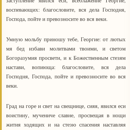
заступление явился еси, всеблаженне Георгие,
воспевающих: благословите, вся дела Господня,
Господа, пойте и превозносите во вся веки.
Умную мольбу приношу тебе, Георгие: от лютых
мя бед избави молитвами твоими, и светом
Богоразумия просвети, и к Божественным стезям
настави, вопиюща: благословите, вся дела
Господня, Господа, пойте и превозносите во вся
веки.
Град на горе и свет на свещнице, сияя, явился еси
воистину, мучениче славне, просвещая в нощи
жития ходящих и на стезю спасения наставляя