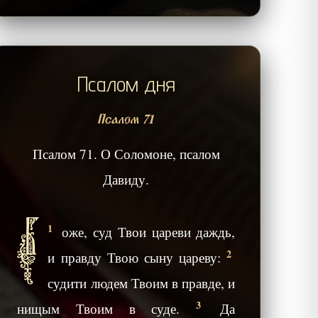
Псалом дня
Псалом 71
Псалом 71. О Соломоне, псалом
Давиду.
Б
1
оже, суд Твои цареви даждь,
2
и правду Твою сыну цареву:
судити людем Твоим в правде, и
3
нищым Твоим в суде.
Да