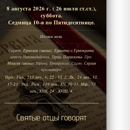
8 августа 2026 г. ( 26 июля ст.ст.),
суббота.
Седмица 10-я по Пятидесятнице.
Поста нет.
Сщмчч.
Ермолая
(
икона
),
Ермиппа
и
Ермократа
,
иереев Никомидийских. Прмц.
Параскевы
. Прп.
Моисея
(
икона
) Угрина, Печерского. Сщмч.
Сергия
пресвитера.
Прп.:
Гал., 213 зач., V, 22 - VI, 2.
Лк., 24 зач., VI,
17-23
. Ряд.:
Рим., 119 зач., XV, 30-33.
Мф., 73
зач., XVII, 24 - XVIII, 4.
Святые отцы говорят