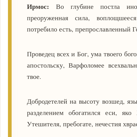
Ирмос:
Во глубине постла иног
преоруженная сила, воплощшеес
потребило есть, препрославленный Г
Проведец всех и Бог, ума твоего бого
апостольску, Варфоломее всехвальн
твое.
Добродетелей на высоту возшед, яз
разделением обогатился еси, яко
Утешителя, пребогате, нечестия хвра