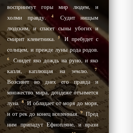
восприимут горы мир людем, и
4
холми правду.
Судит нищым
людским, и спасет сыны убогих и
5
смирит клеветника.
И пребудет с
солнцем, и прежде луны рода родов.
6
Снидет яко дождь на руно, и яко
7
капля, каплющая на землю.
Возсияет во днех eго правда и
множество мира, дондеже отъимется
8
луна.
И обладает от моря до моря,
9
и от рек до конец вселенныя.
Пред
ним припадут Ефиопляне, и врази