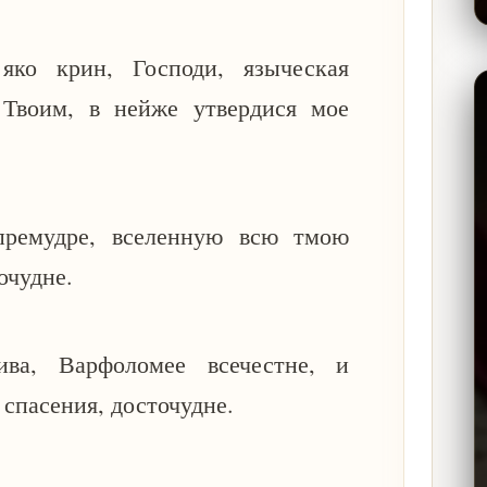
яко крин, Господи, языческая
 Твоим, в нейже утвердися мое
премудре, вселенную всю тмою
точудне.
ива, Варфоломее всечестне, и
 спасения, досточудне.