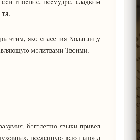
 еси гноение, всемудре, сладким
 тя.
рь чтим, яко спасения Ходатаицу
бавляющую молитвами Твоими.
разумия, боголепно языки привел
 духовных, вселенную всю напоил