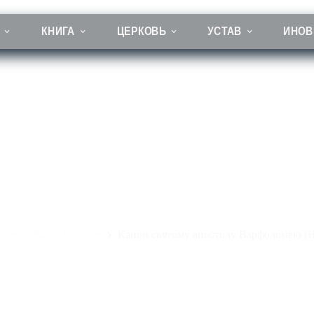
КНИГА
ЦЕРКОВЬ
УСТАВ
ИНОВ
Канон святому апостолу Варфоломею (Нафанаилу)
ноны общим Святым
Канон святому апостолу Варфоломею (