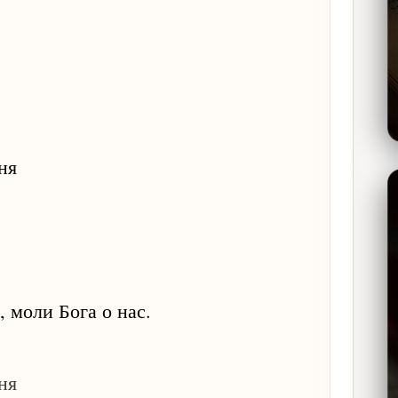
ня
 моли Бога о нас.
ня