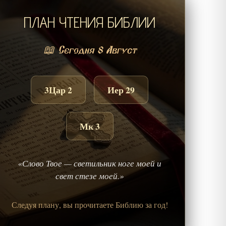
ПЛАН ЧТЕНИЯ БИБЛИИ
📖 Сегодня 8 Август
3Цар 2
Иер 29
Мк 3
«Слово Твое — светильник ноге моей и
свет стезе моей.»
Следуя плану, вы прочитаете Библию за год!