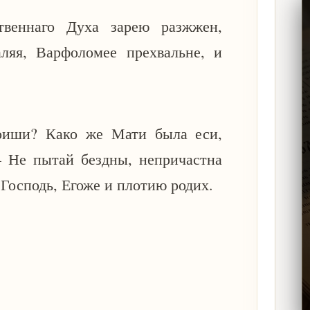
твеннаго Духа зарею разжжен,
аляя, Варфоломее прехвальне, и
доиши? Како же Мати была еси,
 Не пытай бездны, непричастна
 Господь, Егоже и плотию родих.