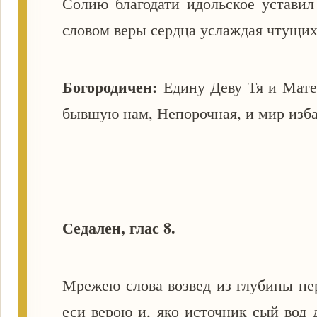
Солию благодати идольское уставил
словом веры сердца услаждая чтущих
Богородичен:
Едину Деву Тя и Мате
бывшую нам, Непорочная, и мир из
Седален, глас 8.
Мрежею слова возвед из глубины не
еси верою и, яко источник сый вод