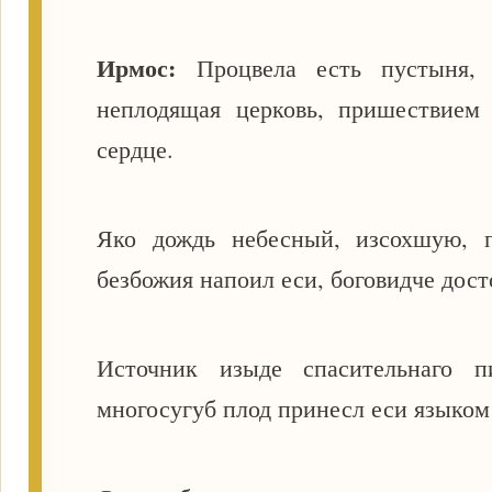
Ирмос:
Процвела есть пустыня, 
неплодящая церковь, пришествием
сердце.
Яко дождь небесный, изсохшую, 
безбожия напоил еси, боговидче дос
Источник изыде спасительнаго п
многосугуб плод принесл еси языком