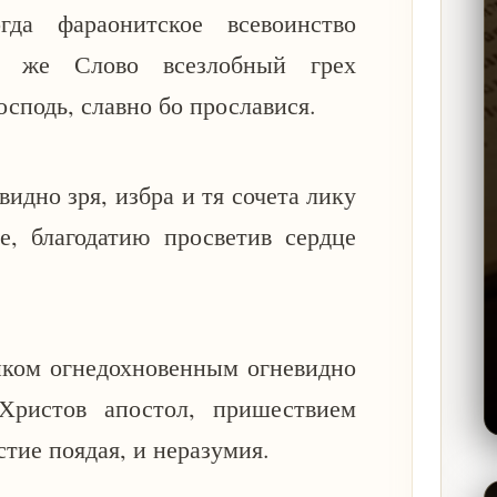
да фараонитское всевоинство
я же Слово всезлобный грех
осподь, славно бо прославися.
видно зря, избра и тя сочета лику
е, благодатию просветив сердце
ыком огнедохновенным огневидно
 Христов апостол, пришествием
стие поядая, и неразумия.