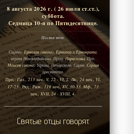
8 августа 2026 г. ( 26 июля ст.ст.),
суббота.
Седмица 10-я по Пятидесятнице.
Поста нет.
Сщмчч.
Ермолая
(
икона
),
Ермиппа
и
Ермократа
,
иереев Никомидийских. Прмц.
Параскевы
. Прп.
Моисея
(
икона
) Угрина, Печерского. Сщмч.
Сергия
пресвитера.
Прп.:
Гал., 213 зач., V, 22 - VI, 2.
Лк., 24 зач., VI,
17-23
. Ряд.:
Рим., 119 зач., XV, 30-33.
Мф., 73
зач., XVII, 24 - XVIII, 4.
Святые отцы говорят