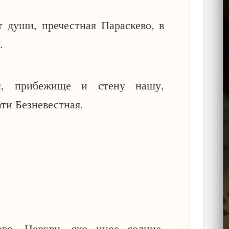
т души, пречестная Параскево, в
е.
м, прибежище и стену нашу,
ати Безневестная.
ево, Церкви, яко иное солнце,