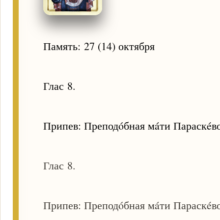
Память: 27 (14) октября
Глас 8.
Припев: Преподóбная мáти Параскéво,
Глас 8.
Припев: Преподóбная мáти Параскéво,