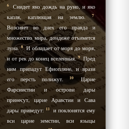
6
Снидет яко дождь на руно, и яко
7
капля, каплющая на землю.
Возсияет во днех eго правда и
множество мира, дондеже отъимется
8
луна.
И обладает от моря до моря,
9
и от рек до конец вселенныя.
Пред
ним припадут Ефиопляне, и врази
10
eго персть полижут.
Царие
Фарсиистии и острови дары
принесут, царие Аравстии и Сава
11
дары приведут:
и поклонятся eму
вси царие земстии, вси языцы