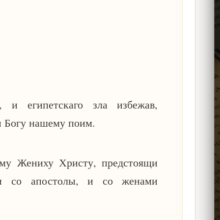
 и египетскаго зла избежав,
и Богу нашему поим.
ему Жениху Христу, предстоящи
и со апостолы, и со женами