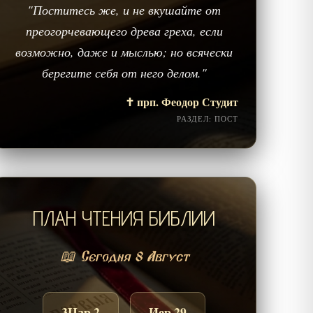
"Поститесь же, и не вкушайте от
преогорчевающего древа греха, если
возможно, даже и мыслью; но всячески
берегите себя от него делом."
✝️ прп. Феодор Студит
РАЗДЕЛ: ПОСТ
ПЛАН ЧТЕНИЯ БИБЛИИ
📖 Сегодня 8 Август
3Цар 2
Иер 29