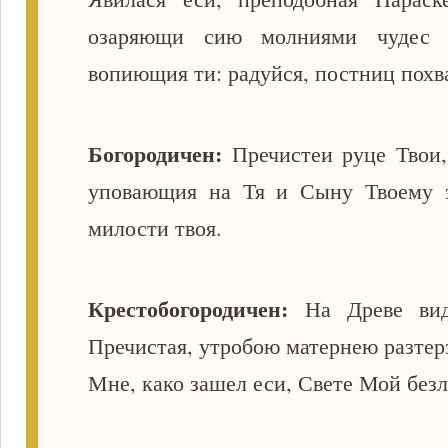
озаряющи сию молниями чудес
вопиющия ти: радуйся, постниц похв
Богородичен:
Пречистеи руце Твои
уповающия на Тя и Сыну Твоему з
милости твоя.
Крестобогородичен:
На Древе вид
Пречистая, утробою матернею разтер
Мне, како зашел еси, Свете Мой без