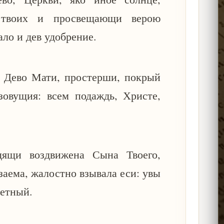
 твоих и просвещающи верою
ало и дев удобрение.
, Дево Мати, простерши, покрый
овущия: всем подаждь, Христе,
ящи воздвижена Сына Твоего,
заема, жалостно взывала еси: увы
летный.