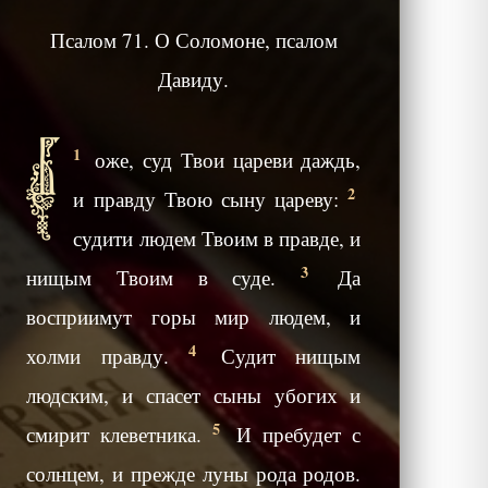
Псалом 71. О Соломоне, псалом
Давиду.
Б
1
оже, суд Твои цареви даждь,
2
и правду Твою сыну цареву:
судити людем Твоим в правде, и
3
нищым Твоим в суде.
Да
восприимут горы мир людем, и
4
холми правду.
Судит нищым
людским, и спасет сыны убогих и
5
смирит клеветника.
И пребудет с
солнцем, и прежде луны рода родов.