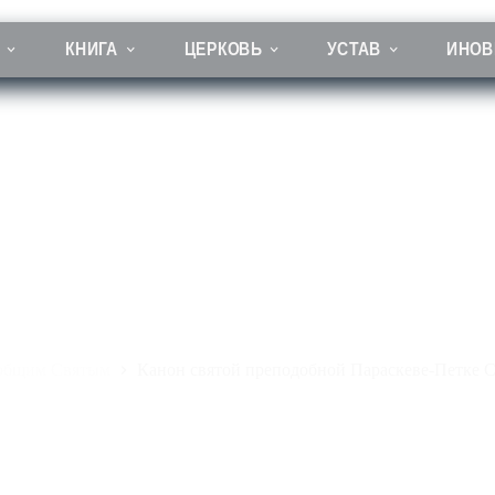
КНИГА
ЦЕРКОВЬ
УСТАВ
ИНОВ
н святой преподобной Параскеве-Петке Сербской (второй)
общим Святым
Канон святой преподобной Параскеве-Петке С