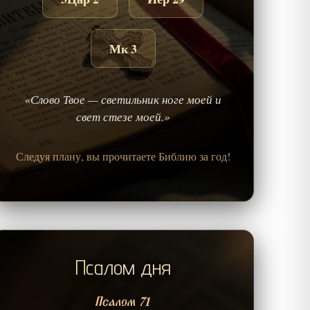
Мк 3
«Слово Твое — светильник ноге моей и
свет стезе моей.»
Следуя плану, вы прочитаете Библию за год!
Псалом дня
Псалом 71