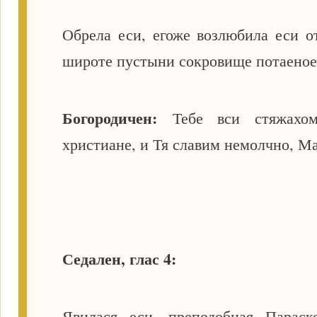
Обрела еси, егоже возлюбила еси о
широте пустыни сокровище потаено
Богородичен:
Тебе вси стяжахо
христиане, и Тя славим немолчно, М
Седален, глас 4:
Явилася еси, преподобная Параск