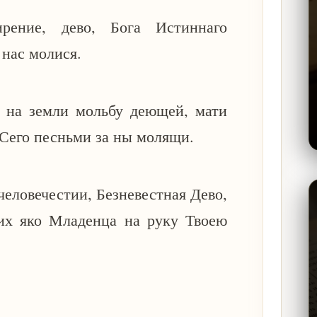
ение, дево, Бога Истиннаго
 нас молися.
, на земли мольбу деющей, мати
, Сего песньми за ны молящи.
человечестии, Безневестная Дево,
 их яко Младенца на руку Твоею