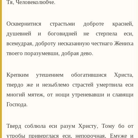
Тя, Человеколюбче.
Осквернитися страстьми доброте красней,
душевней и боговидней не стерпела еси,
всемудрая, доброту несказанную честнаго Жениха
твоего поразумевши, добрая дево.
Крепким утешением обогатившися Христа,
твердо же и незыблемо страстей умертвила еси
многий мятеж, от нощи утреневавши и славящи
Господа.
Тверд соблюла еси разум Христу, Тому бо от
утробы приверглася еси, непорочная, Емуже и