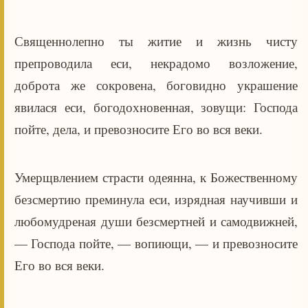
Священнолепно ты житие и жизнь чисту
препроводила еси, некрадомо возложение,
доброта же сокровена, боговидно украшение
явилася еси, богодохновенная, зовущи: Господа
пойте, дела, и превозносите Его во вся веки.
Умерщвлением страсти одеянна, к Божественному
безсмертию преминула еси, изрядная научивши и
любомудреная души безсмертней и самодвижней,
— Господа пойте, — вопиющи, — и превозносите
Его во вся веки.