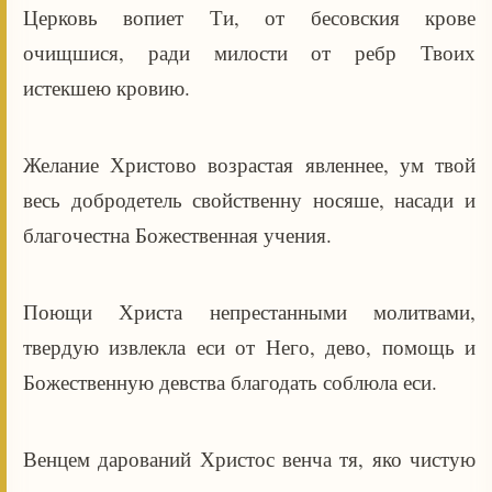
Церковь вопиет Ти, от бесовския крове
очищшися, ради милости от ребр Твоих
истекшею кровию.
Желание Христово возрастая явленнее, ум твой
весь добродетель свойственну носяше, насади и
благочестна Божественная учения.
Поющи Христа непрестанными молитвами,
твердую извлекла еси от Него, дево, помощь и
Божественную девства благодать соблюла еси.
Венцем дарований Христос венча тя, яко чистую