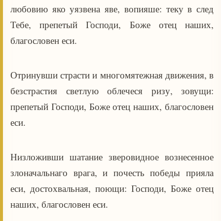
любовию яко уязвена яве, вопияше: теку в след
Тебе, препетый Господи, Боже отец наших,
благословен еси.
Отринувши страсти и многомятежная движения, в
безстрастия светлую облечеся ризу, зовущи:
препетый Господи, Боже отец наших, благословен
еси.
Низложивши шатание зверовидное вознесенное
злоначальнаго врага, и почесть победы прияла
еси, достохвальная, поющи: Господи, Боже отец
наших, благословен еси.