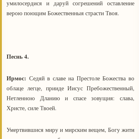
умилосердися и даруй согрешений оставление
верою поющим Божественныя страсти Твоя.
Песнь 4.
Ирмос:
Седяй в славе на Престоле Божества во
облаце легце, прииде Иисус Пребожественный,
Нетленною Дланию и спасе зовущия: слава,
Христе, силе Твоей.
Умертвившися миру и мирским вещем, Богу жити