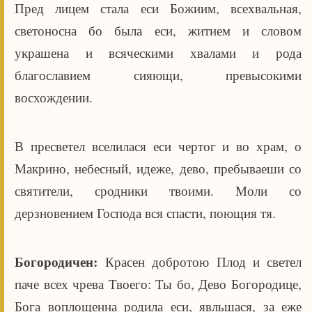
Пред лицем стала еси Божиим, всехвальная,
светоносна бо была еси, житием и словом
украшена и всяческими хвалами и рода
благославием сияющи, превысокими
восхождении.
В пресветел вселилася еси чертог и во храм, о
Макрино, небесный, идеже, дево, пребываеши со
святители, сродники твоими. Моли со
дерзновением Господа вся спасти, поющия тя.
Богородичен:
Красен добротою Плод и светел
паче всех чрева Твоего: Ты бо, Дево Богородице,
Бога воплощенна родила еси, явльшася, за еже