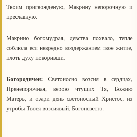
Твоим пригвожденую, Макрину непорочную и
преславную.
Макрино богомудрая, девства похвало, тепле
соблюла еси невредно воздержанием твое житие,
плоть духу покоривши.
Богородичен:
Светоносно возсия в сердцах,
Пренепорочная, верою чтущих Тя, Божию
Матерь, и озари день светоносный Христос, из
утробы Твоея возсиявый, Богоневесто.