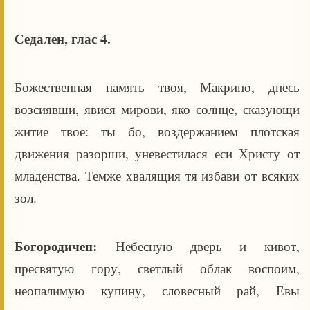
Седален, глас 4.
Божественная память твоя, Макрино, днесь
возсиявши, явися мирови, яко солнце, сказующи
житие твое: ты бо, воздержанием плотская
движения разорши, уневестилася еси Христу от
младенства. Темже хвалящия тя избави от всяких
зол.
Богородичен:
Небесную дверь и кивот,
пресвятую гору, светлый облак воспоим,
неопалимую купину, словесный рай, Евы