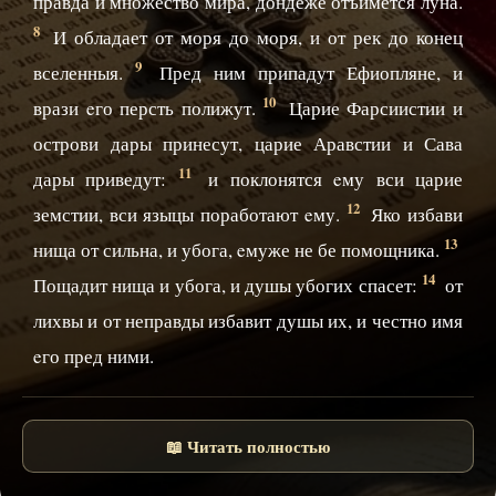
правда и множество мира, дондеже отъимется луна.
8
И обладает от моря до моря, и от рек до конец
9
вселенныя.
Пред ним припадут Ефиопляне, и
10
врази eго персть полижут.
Царие Фарсиистии и
острови дары принесут, царие Аравстии и Сава
11
дары приведут:
и поклонятся eму вси царие
12
земстии, вси языцы поработают eму.
Яко избави
13
нища от сильна, и убога, eмуже не бе помощника.
14
Пощадит нища и убога, и душы убогих спасет:
от
лихвы и от неправды избавит душы их, и честно имя
eго пред ними.
📖 Читать полностью