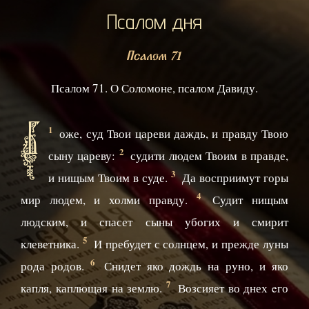
Псалом дня
Псалом 71
Псалом 71. О Соломоне, псалом Давиду.
Б
1
оже, суд Твои цареви даждь, и правду Твою
2
сыну цареву:
судити людем Твоим в правде,
3
и нищым Твоим в суде.
Да восприимут горы
4
мир людем, и холми правду.
Судит нищым
людским, и спасет сыны убогих и смирит
5
клеветника.
И пребудет с солнцем, и прежде луны
6
рода родов.
Снидет яко дождь на руно, и яко
7
капля, каплющая на землю.
Возсияет во днех eго