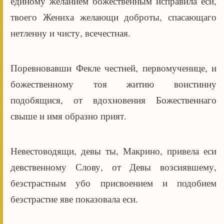
единому желанием божественным исправила еси,
твоего Жениха желающи доброты, спасающаго
нетленну и чисту, всечестная.
Поревновавши Фекле честней, первомученице, и
божественному тоя житию воистинну
подобящися, от вдохновения Божественнаго
свыше и имя образно прият.
Невестоводящи, девы ты, Макрино, привела еси
девственному Слову, от Девы возсиявшему,
безстрастным убо присвоением и подобием
безстрастие яве показовала еси.