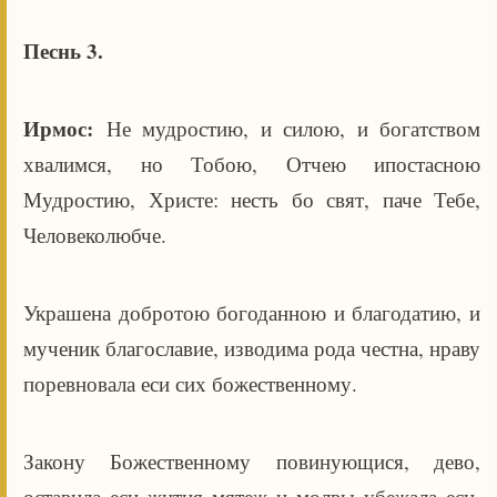
Песнь 3.
Ирмос:
Не мудростию, и силою, и богатством
хвалимся, но Тобою, Отчею ипостасною
Мудростию, Христе: несть бо свят, паче Тебе,
Человеколюбче.
Украшена добротою богоданною и благодатию, и
мученик благославие, изводима рода честна, нраву
поревновала еси сих божественному.
Закону Божественному повинующися, дево,
оставила еси жития мятеж и молвы убежала еси,