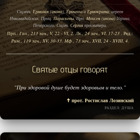
Сщмчч.
Ермолая
(
икона
),
Ермиппа
и
Ермократа
, иереев
Никомидийских. Прмц.
Параскевы
. Прп.
Моисея
(
икона
) Угрина,
Печерского. Сщмч.
Сергия
пресвитера.
Прп.:
Гал., 213 зач., V, 22 - VI, 2.
Лк., 24 зач., VI, 17-23
. Ряд.:
Рим., 119 зач., XV, 30-33.
Мф., 73 зач., XVII, 24 - XVIII, 4.
Святые отцы говорят
"При здоровой душе будет здоровым и тело."
✝️ прот. Ростислав Лозинский
РАЗДЕЛ: ДУША