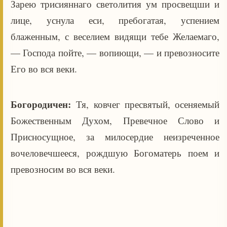
Зарею трисияннаго светолития ум просвещши и
лице, уснула еси, пребогатая, успением
блаженным, с веселием видящи тебе Желаемаго,
— Господа пойте, — вопиющи, — и превозносите
Его во вся веки.
Богородичен:
Тя, ковчег пресвятый, осеняемый
Божественным Духом, Превечное Слово и
Присносущное, за милосердие неизреченное
вочеловечшееся, рождшую Богоматерь поем и
превозносим во вся веки.