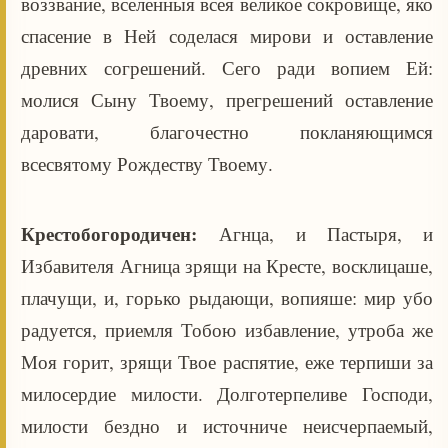
воззвание, вселенныя всея великое сокровище, яко
спасение в Ней соделася мирови и оставление
древних согрешений. Сего ради вопием Ей:
молися Сыну Твоему, прегрешений оставление
даровати, благочестно покланяющимся
всесвятому Рождеству Твоему.
Крестобогородичен:
Агнца, и Пастыря, и
Избавителя Агница зрящи на Кресте, восклицаше,
плачущи, и, горько рыдающи, вопияше: мир убо
радуется, приемля Тобою избавление, утроба же
Моя горит, зрящи Твое распятие, еже терпиши за
милосердие милости. Долготерпеливе Господи,
милости бездно и источниче неисчерпаемый,