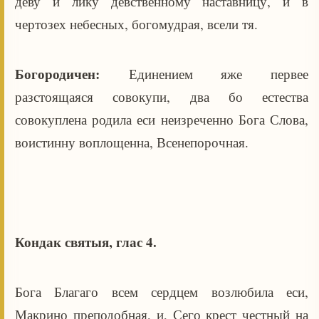
деву и лику девственному наставницу, и в
чертозех небесных, богомудрая, всели тя.
Богородичен:
Единением яже первее
разстоящаяся совокупи, два бо естества
совокуплена родила еси неизреченно Бога Слова,
воистинну воплощенна, Всенепорочная.
Кондак святыя, глас 4.
Бога Благаго всем сердцем возлюбила еси,
Макрино преподобная, и, Сего крест честный на