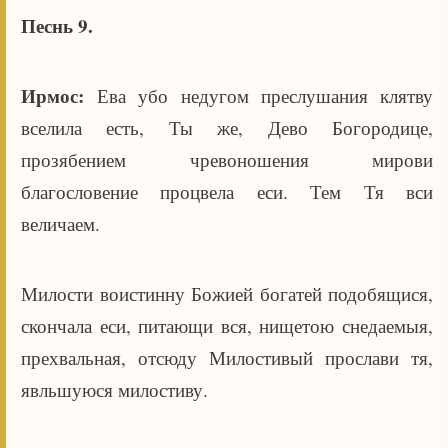
Песнь 9.
Ирмос:
Ева убо недугом преслушания клятву
вселила есть, Ты же, Дево Богородице,
прозябением чревоношения мирови
благословение процвела еси. Тем Тя вси
величаем.
Милости воистинну Божией богатей подобящися,
скончала еси, питающи вся, нищетою снедаемыя,
прехвальная, отсюду Милостивый прослави тя,
явльшуюся милостиву.