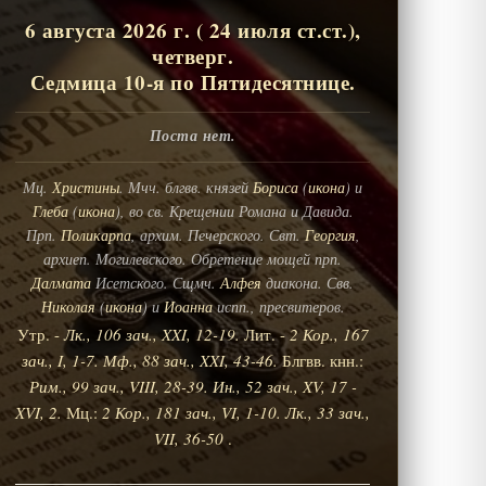
6 августа 2026 г. ( 24 июля ст.ст.),
четверг.
Седмица 10-я по Пятидесятнице.
Поста нет.
Мц.
Христины
. Мчч. блгвв. князей
Бориса
(
икона
) и
Глеба
(
икона
), во св. Крещении Романа и Давида.
Прп.
Поликарпа
, архим. Печерского. Свт.
Георгия
,
архиеп. Могилевского. Обретение мощей прп.
Далмата
Исетского. Сщмч.
Алфея
диакона. Свв.
Николая
(
икона
) и
Иоанна
испп., пресвитеров.
Утр. -
Лк., 106 зач., XXI, 12-19.
Лит. -
2 Кор., 167
зач., I, 1-7.
Мф., 88 зач., XXI, 43-46.
Блгвв. кнн.:
Рим., 99 зач., VIII, 28-39.
Ин., 52 зач., XV, 17 -
XVI, 2.
Мц.:
2 Кор., 181 зач., VI, 1-10.
Лк., 33 зач.,
VII, 36-50
.