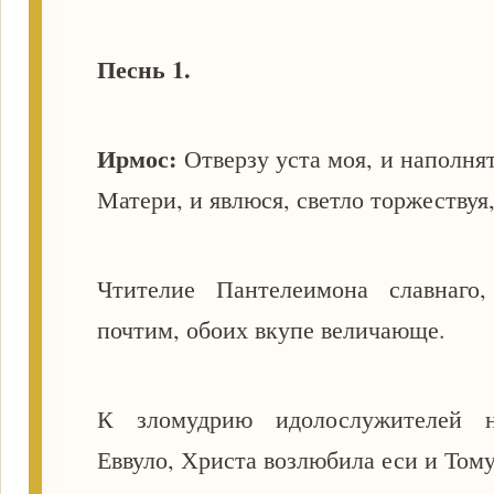
Песнь 1.
Ирмос:
Отверзу уста моя, и наполня
Матери, и явлюся, светло торжествуя,
Чтителие Пантелеимона славнаго
почтим, обоих вкупе величающе.
К зломудрию идолослужителей н
Еввуло, Христа возлюбила еси и Тому