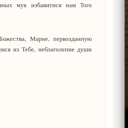
чных мук избавитися нам Того
Божества, Марие, первозданную
мся из Тебе, неблаголепие души