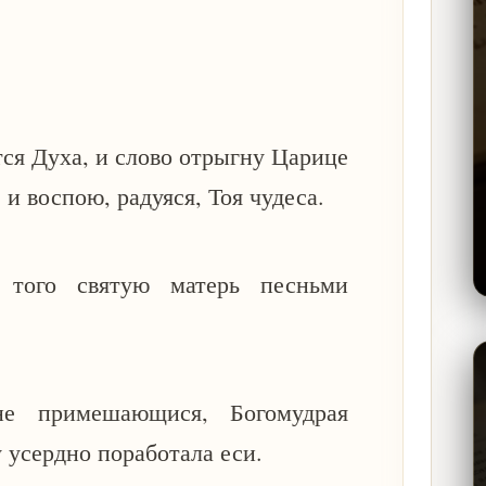
тся Духа, и слово отрыгну Царице
 и воспою, радуяся, Тоя чудеса.
, того святую матерь песньми
е примешающися, Богомудрая
 усердно поработала еси.