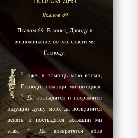
Псалом 69
Псалом 69. В конец, Давиду в
воспоминание, во еже спасти мя
Господу.
Б
2
оже, в помощь мою вонми,
Господи, помощи ми потщися.
3
Да постыдятся и посрамятся
ищущии душу мою, да возвратятся
вспять и постыдятся хотящии ми
4
злая.
Да возвратятся абие