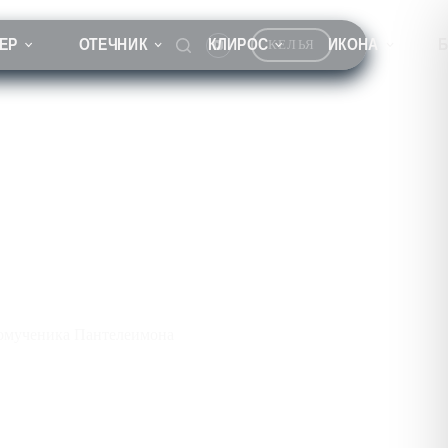
ЕР
ОТЕЧНИК
КЛИРОС
ИКОНА
КЕЛЬЯ
на
комученика Пантелеимона