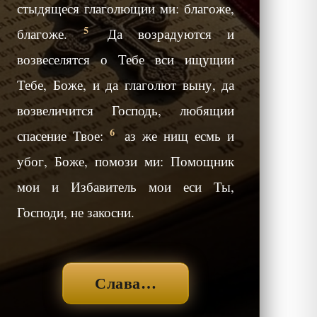
стыдящеся глаголющии ми: благоже,
5
благоже.
Да возрадуются и
возвеселятся о Тебе вси ищущии
Тебе, Боже, и да глаголют выну, да
возвеличится Господь, любящии
6
спасение Твое:
аз же нищ есмь и
убог, Боже, помози ми: Помощник
мои и Избавитель мои еси Ты,
Господи, не закосни.
Слава…