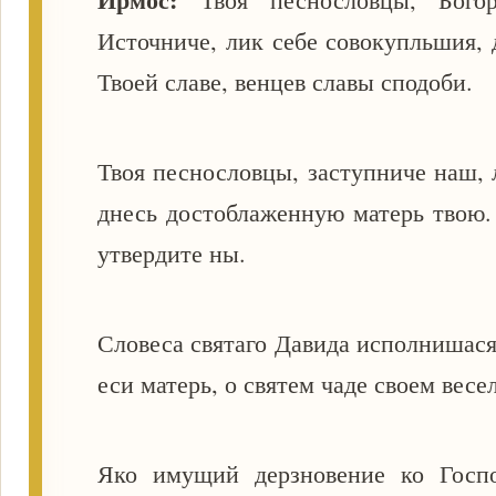
Источниче, лик себе совокупльшия, 
Твоей славе, венцев славы сподоби.
Твоя песнословцы, заступниче наш, 
днесь достоблаженную матерь твою
утвердите ны.
Словеса святаго Давида исполнишася 
еси матерь, о святем чаде своем вес
Яко имущий дерзновение ко Госпо