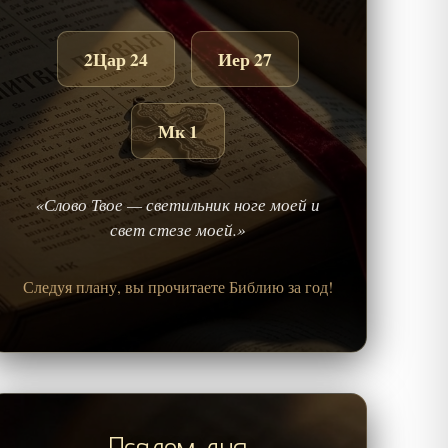
2Цар 24
Иер 27
Мк 1
«Слово Твое — светильник ноге моей и
свет стезе моей.»
Следуя плану, вы прочитаете Библию за год!
Псалом дня