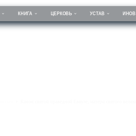
КНИГА
ЦЕРКОВЬ
УСТАВ
ИНОВ
 праведной Еввуле, матери святого великомученика Пантелеимо
вятым
Канон святой праведной Еввуле, матери святого вели