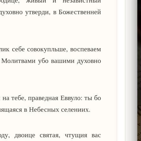
духовно утверди, в Божественней
лик себе совокупльше, воспеваем
. Молитвами убо вашими духовно
на тебе, праведная Еввуло: ты бо
елящаяся в Небесных селениих.
ду, двоице святая, чтущия вас