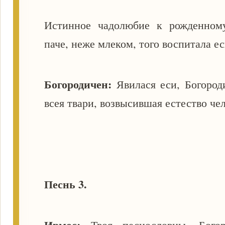
Истинное чадолюбие к рожденном
паче, неже млеком, того воспитала е
Богородичен:
Явилася еси, Богород
всея твари, возвысившая естество ч
Песнь 3.
Ирмос:
Твоя песнословцы, Бого