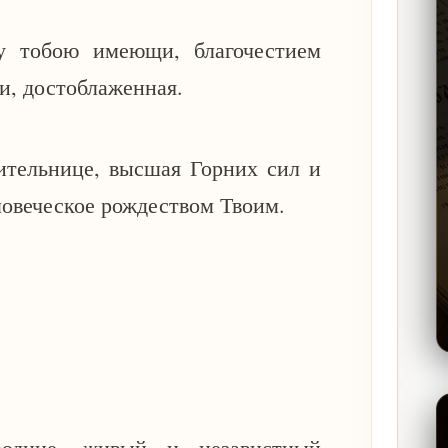
у тобою имеющи, благочестием
си, достоблаженная.
ительнице, высшая Горних сил и
еловеческое рождеством Твоим.
родице, живый и независтный