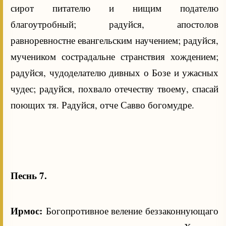
сирот питателю и нищим подателю
благоутробный; радуйся, апостолов
равноревностне евангельским научением; радуйся,
мучеником сострадальне странствия хождением;
радуйся, чудоделателю дивных о Бозе и ужасных
чудес; радуйся, похвало отечеству твоему, спасай
поющих тя. Радуйся, отче Савво богомудре.
Песнь 7.
Ирмос:
Богопротивное веление беззаконнующаго