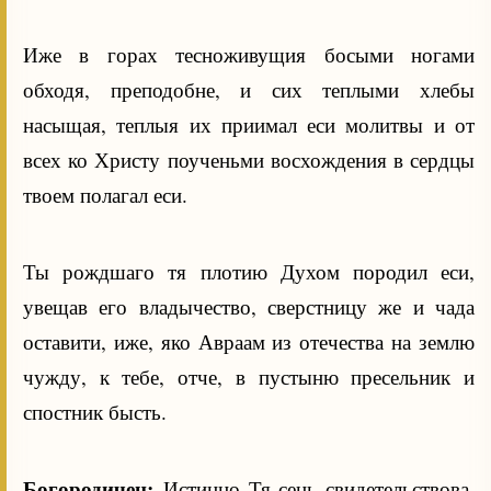
Иже в горах тесноживущия босыми ногами
обходя, преподобне, и сих теплыми хлебы
насыщая, теплыя их приимал еси молитвы и от
всех ко Христу поученьми восхождения в сердцы
твоем полагал еси.
Ты рождшаго тя плотию Духом породил еси,
увещав его владычество, сверстницу же и чада
оставити, иже, яко Авраам из отечества на землю
чужду, к тебе, отче, в пустыню пресельник и
спостник бысть.
Богородичен:
Истинно Тя сень свидетельствова,