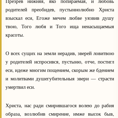
Презрев нижняя, яко попираемая, и любовь
родителей преобидев, пустыннолюбно Христа
взыскал еси, Егоже мечем любве уязвив душу
твою, Того любя и Того ища ненасыщаемыя
красоты.
О всех сущих на земли нерадив, зверей ловитвою
у родителей испросився, пустыню, отче, постигл
еси, идеже многим пощением, скорым же бдением
и молитвами душегубительныя звери — страсти
умертвил еси.
Христа, нас ради смирившагося волею до рабия
образа, возлюбив смирение, имже высок быв,