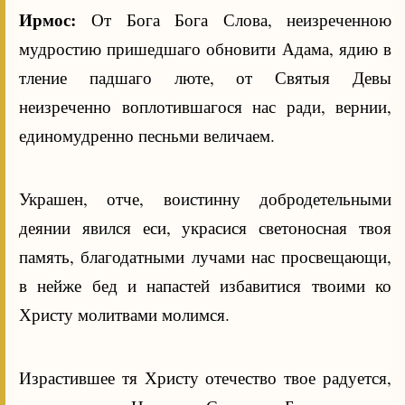
Ирмос:
От Бога Бога Слова, неизреченною
мудростию пришедшаго обновити Адама, ядию в
тление падшаго люте, от Святыя Девы
неизреченно воплотившагося нас ради, вернии,
единомудренно песньми величаем.
Украшен, отче, воистинну добродетельными
деянии явился еси, украсися светоносная твоя
память, благодатными лучами нас просвещающи,
в нейже бед и напастей избавитися твоими ко
Христу молитвами молимся.
Израстившее тя Христу отечество твое радуется,