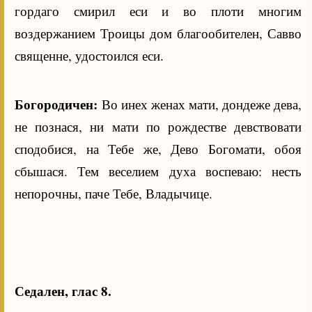
гордаго смирил еси и во плоти многим
воздержанием Троицы дом благообителен, Савво
священне, удостоился еси.
Богородичен:
Во инех женах мати, дондеже дева,
не познася, ни мати по рождестве девствовати
сподобися, на Тебе же, Дево Богомати, обоя
сбышася. Тем веселием духа воспеваю: несть
непорочны, паче Тебе, Владычице.
Седален, глас 8.