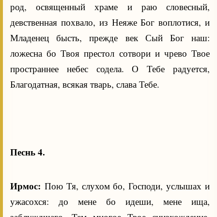
род, освященный храме и раю словесный,
девственная похвало, из Неяже Бог воплотися, и
Младенец бысть, прежде век Сый Бог наш:
ложесна бо Твоя престол сотвори и чрево Твое
пространнее небес содела. О Тебе радуется,
Благодатная, всякая тварь, слава Тебе.
Песнь 4.
Ирмос:
Пою Тя, слухом бо, Господи, услышах и
ужасохся: до мене бо идеши, мене ища,
заблуждшаго. Тем многое Твое снизхождение,