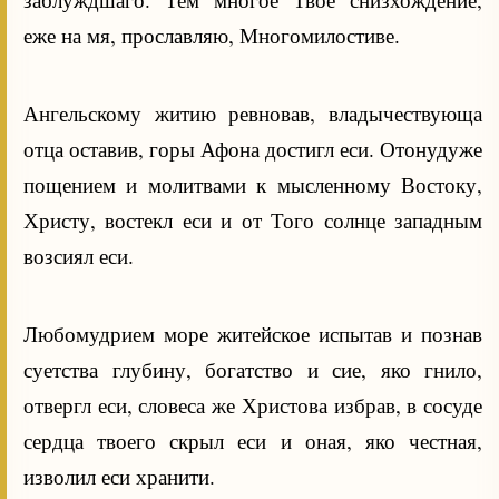
еже на мя, прославляю, Многомилостиве.
Ангельскому житию ревновав, владычествующа
отца оставив, горы Афона достигл еси. Отонудуже
пощением и молитвами к мысленному Востоку,
Христу, востекл еси и от Того солнце западным
возсиял еси.
Любомудрием море житейское испытав и познав
суетства глубину, богатство и сие, яко гнило,
отвергл еси, словеса же Христова избрав, в сосуде
сердца твоего скрыл еси и оная, яко честная,
изволил еси хранити.