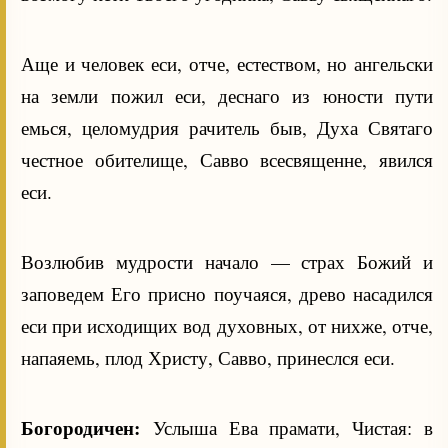
Аще и человек еси, отче, естеством, но ангельски
на земли пожил еси, деснаго из юности пути
емься, целомудрия рачитель быв, Духа Святаго
честное обителище, Савво всесвященне, явился
еси.
Возлюбив мудрости начало — страх Божий и
заповедем Его присно поучаяся, древо насадился
еси при исходищих вод духовных, от нихже, отче,
напаяемь, плод Христу, Савво, принеслся еси.
Богородичен:
Услыша Ева прамати, Чистая: в