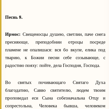
Песнь 8.
Ирмос:
Свещеносцы душею, светлии, паче снега
пресияюще, преподобнии отроцы посреде
пламене не опалишася: вся бо вкупе, елика под
тварию, к Божии песни себе созывающе, с
радостию пояху: пойте, дела Господня, Господа.
Во святых почивающаго Святаго Духа
благодатию, Савво святителю, людем твоим
проповедал еси Сына собезначальна Отцу и
сопрестольна, Человека бывша, человеком