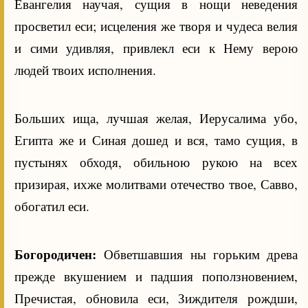
Евангелия научая, сущия в нощи неведения
просветил еси; исцеления же творя и чудеса велия
и сими удивляя, привлекл еси к Нему верою
людей твоих исполнения.
Больших ища, лучшая желая, Иерусалима убо,
Египта же и Синая дошед и вся, тамо сущия, в
пустынях обходя, обильною рукою на всех
призирая, ихже молитвами отечество твое, Савво,
обогатил еси.
Богородичен:
Обветшавшия ны горьким древа
прежде вкушением и падшия поползновением,
Пречистая, обновила еси, Зиждителя рождши,