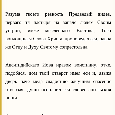
Разума твоего ревность Предведый видев,
перваго тя пастыря на западе людем Своим
устрои, имже мысленнаго Востока, Того
воплощшася Слова Христа, проповедал еси, равна
же Отцу и Духу Святому сопрестольна.
Авситидийскаго Иова нравом воистинну, отче,
подобяся, дом твой отверст имел еси и, языка
дверь паче меда сладостию алчущим спасение
отверзая, души исполнил еси словес ангельския
пищи.