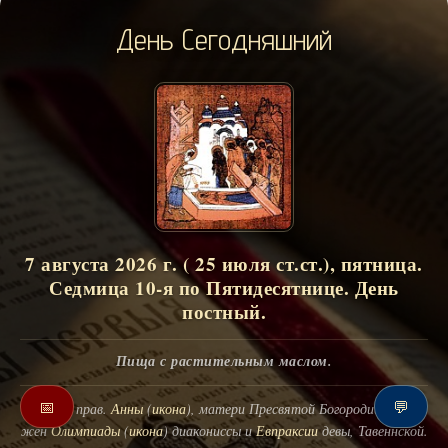
День Сегодняшний
7 августа 2026 г. ( 25 июля ст.ст.), пятница.
Седмица 10-я по Пятидесятнице. День
постный.
Пища с растительным маслом.
📅
💬
Успение прав.
Анны
(
икона
), матери Пресвятой Богородицы. Свв.
жен
Олимпиады
(
икона
) диакониссы и
Евпраксии
девы, Тавеннской.