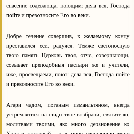
спасение содевающа, поющим: дела вся, Господа
пойте и превозносите Его во веки.
Добре течение совершив, к желаемому концу
преставился еси, радуяся. Темже светоносную
твою память Церковь твоя, отче, совершающи,
созывает преподобныя пастыри же и учители,
иже, просвещаеми, поют: дела вся, Господа пойте
и превозносите Его во веки.
Агари чадом, поганым измаильтяном, внегда
устремлятися на стадо твое возбрани, святителю,
молитвами твоими, яко много дерзновение ко
Христу стяжавый, да в мире священную твою