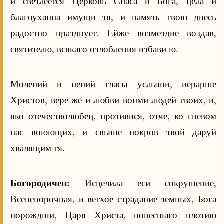
и светлеется Церковь Спаса и Бога, цела и
благоуханна имущи тя, и память твою днесь
радостно празднует. Ейже возмездие воздав,
святителю, всякаго озлобления избави ю.
Молений и пений гласы услыши, иерарше
Христов, вере же и любви вонми людей твоих, и,
яко отечестволюбец, противися, отче, ко гневом
нас воюющих, и свыше покров твой даруй
хвалящим тя.
Богородичен:
Исцелила еси сокрушение,
Всенепорочная, и ветхое страдание земных, Бога
порождши, Царя Христа, понесшаго плотию