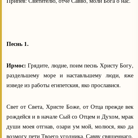
Припев: Святителю, отче Савво, моли Бога о нас.
Песнь 1.
Ирмос:
Грядите, людие, поим песнь Христу Богу,
раздельшему море и наставльшему люди, яже
изведе из работы египетския, яко прославися.
Свет от Света, Христе Боже, от Отца прежде век
рождейся и в начале Сый со Отцем и Духом, мрак
души моея отгнав, озари ум мой, молюся, яко да
возмогу пети Твоего угодника, Савву священнаго.