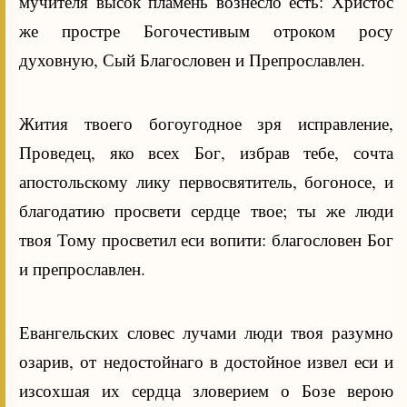
мучителя высок пламень вознесло есть: Христос
же простре Богочестивым отроком росу
духовную, Сый Благословен и Препрославлен.
Жития твоего богоугодное зря исправление,
Проведец, яко всех Бог, избрав тебе, сочта
апостольскому лику первосвятитель, богоносе, и
благодатию просвети сердце твое; ты же люди
твоя Тому просветил еси вопити: благословен Бог
и препрославлен.
Евангельских словес лучами люди твоя разумно
озарив, от недостойнаго в достойное извел еси и
изсохшая их сердца зловерием о Бозе верою