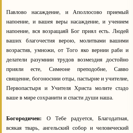
Павлово насаждение, и Аполлосово приемый
напоение, и вашея веры насаждение, и учением
напоение, вся возращаяй Бог приял есть. Людей
ваших благочестия верою, молитвами вашими
возрастив, умножи, от Того яко вернии раби и
делатели разумнии трудов возмездия достойно
прияли есте, Симеоне преподобне, Савво
священне, богоноснии отцы, пастырие и учителие,
Первопастыря и Учителя Христа молите стадо
ваше в мире сохранити и спасти души наша.
Богородичен:
О Тебе радуется, Благодатная,
всякая тварь, ангельский собор и человеческий