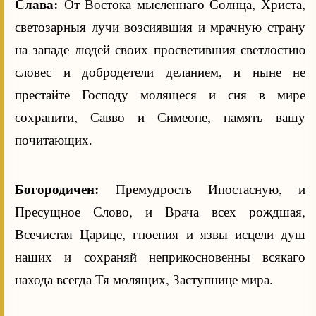
Слава:
От Востока мысленнаго Солнца, Христа,
светозарныя лучи возсиявшия и мрачную страну
на западе людей своих просветившия светлостию
словес и добродетели деланием, и ныне не
престайте Господу молящеся и сия в мире
сохранити, Савво и Симеоне, память вашу
почитающих.
Богородичен:
Премудрость Ипостасную, и
Пресущное Слово, и Врача всех рождшая,
Всечистая Царице, гноения и язвы исцели душ
наших и сохраняй неприкосновенны всякаго
находа всегда Тя молящих, Заступнице мира.