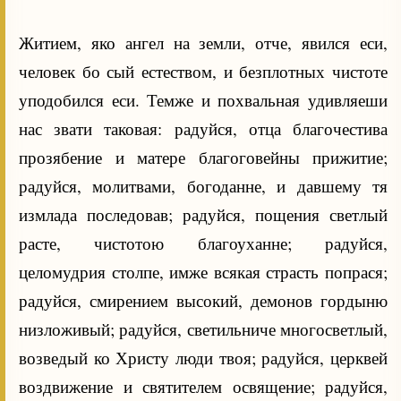
Житием, яко ангел на земли, отче, явился еси,
человек бо сый естеством, и безплотных чистоте
уподобился еси. Темже и похвальная удивляеши
нас звати таковая: радуйся, отца благочестива
прозябение и матере благоговейны прижитие;
радуйся, молитвами, богоданне, и давшему тя
измлада последовав; радуйся, пощения светлый
расте, чистотою благоуханне; радуйся,
целомудрия столпе, имже всякая страсть попрася;
радуйся, смирением высокий, демонов гордыню
низложивый; радуйся, светильниче многосветлый,
возведый ко Христу люди твоя; радуйся, церквей
воздвижение и святителем освящение; радуйся,