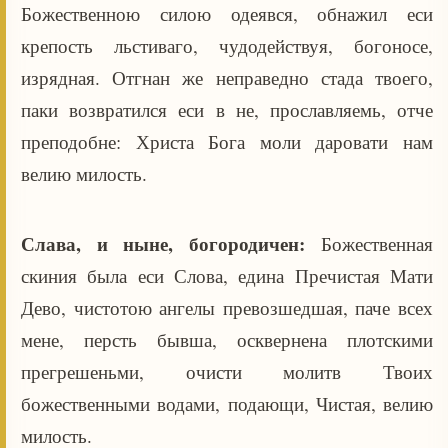
Божественною силою одеявся, обнажил еси
крепость льстиваго, чудодействуя, богоносе,
изрядная. Отгнан же неправедно стада твоего,
паки возвратился еси в не, прославляемь, отче
преподобне: Христа Бога моли даровати нам
велию милость.
Слава, и ныне, богородичен:
Божественная
скиния была еси Слова, едина Пречистая Мати
Дево, чистотою ангелы превозшедшая, паче всех
мене, персть бывша, осквернена плотскими
прегрешеньми, очисти молитв Твоих
божественными водами, подающи, Чистая, велию
милость.