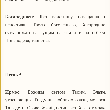
Богородичен:
Яко воистинну невещанна и
непостижна Твоего боголепнаго, Богородице,
суть рождества сущим на земли и на небеси,
Приснодево, таинства.
Песнь 5.
Ирмос:
Божиим светом Твоим, Блаже,
утренюющих Ти души любовию озари, молюся,
Тя ведети, Слове Божий, истиннаго Бога, от мрака