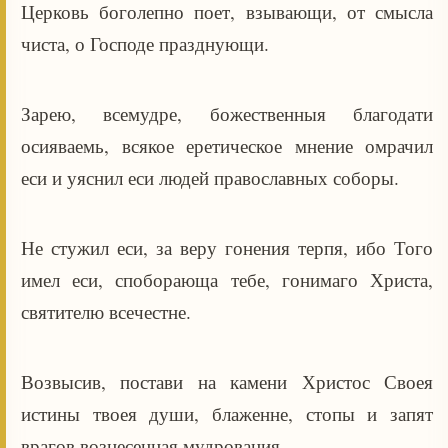
Церковь боголепно поет, взывающи, от смысла
чиста, о Господе празднующи.
Зарею, всемудре, божественныя благодати
осияваемь, всякое еретическое мнение омрачил
еси и уяснил еси людей православных соборы.
Не стужил еси, за веру гонения терпя, ибо Того
имел еси, споборающа тебе, гонимаго Христа,
святителю всечестне.
Возвысив, постави на камени Христос Своея
истины твоея души, блаженне, стопы и запят
врагов вознесенная мудрования.