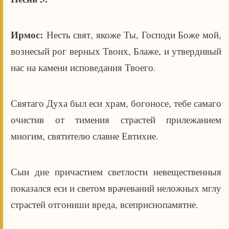
Ирмос:
Несть свят, якоже Ты, Господи Боже мой,
вознесый рог верных Твоих, Блаже, и утвердивый
нас на камени исповедания Твоего.
Святаго Духа был еси храм, богоносе, тебе самаго
очистив от тимения страстей прилежанием
многим, святителю славне Евтихие.
Сын дне причастием светлости невещественныя
показался еси и светом врачеваний неложных мглу
страстей отгониши вреда, всеприснопамятне.