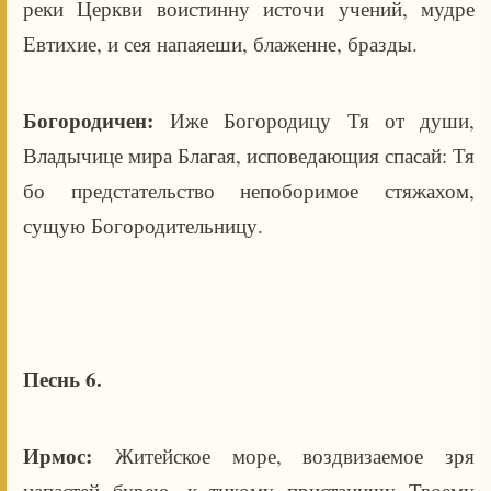
реки Церкви воистинну источи учений, мудре
Евтихие, и сея напаяеши, блаженне, бразды.
Богородичен:
Иже Богородицу Тя от души,
Владычице мира Благая, исповедающия спасай: Тя
бо предстательство непоборимое стяжахом,
сущую Богородительницу.
Песнь 6.
Ирмос:
Житейское море, воздвизаемое зря
напастей бурею, к тихому пристанищу Твоему