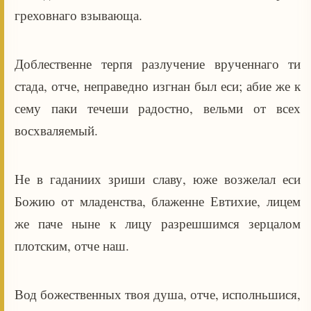
греховнаго взывающа.
Доблественне терпя разлучение врученнаго ти
стада, отче, неправедно изгнан был еси; абие же к
сему паки течеши радостно, вельми от всех
восхваляемый.
Не в гаданиих зриши славу, юже возжелал еси
Божию от младенства, блаженне Евтихие, лицем
же паче ныне к лицу разрешшимся зерцалом
плотским, отче наш.
Вод божественных твоя душа, отче, исполньшися,