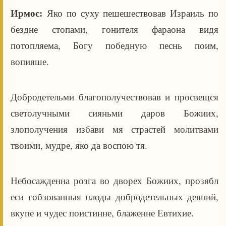
Ирмос:
Яко по суху пешешествовав Израиль по
бездне стопами, гонителя фараона видя
потопляема, Богу победную песнь поим,
вопияше.
Добродетельми благополучествовав и просвещся
светолучными сияньми даров Божиих,
злополучения избави мя страстей молитвами
твоими, мудре, яко да воспою тя.
Небосажденна розга во дворех Божиих, прозябл
еси гобзованныя плоды добродетельных деяний,
вкупе и чудес поистинне, блаженне Евтихие.