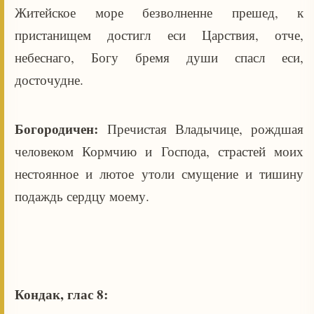
Житейское море безволненне прешед, к
пристанищем достигл еси Царствия, отче,
небеснаго, Богу бремя души спасл еси,
досточудне.
Богородичен:
Пречистая Владычице, рождшая
человеком Кормчию и Господа, страстей моих
нестоянное и лютое утоли смущение и тишину
подаждь сердцу моему.
Кондак, глас 8: