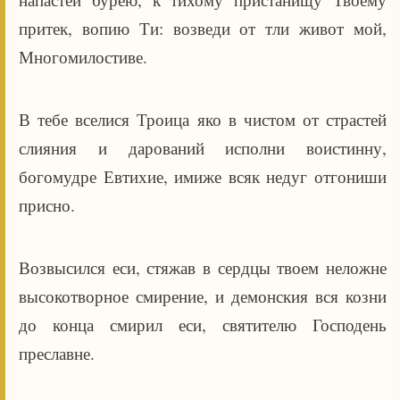
притек, вопию Ти: возведи от тли живот мой,
Многомилостиве.
В тебе вселися Троица яко в чистом от страстей
слияния и дарований исполни воистинну,
богомудре Евтихие, имиже всяк недуг отгониши
присно.
Возвысился еси, стяжав в сердцы твоем неложне
высокотворное смирение, и демонския вся козни
до конца смирил еси, святителю Господень
преславне.