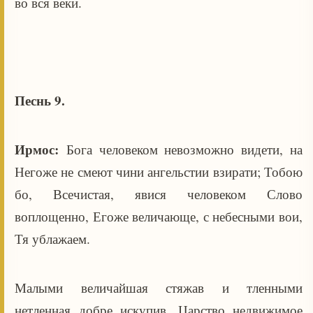
во вся веки.
Песнь 9.
Ирмос:
Бога человеком невозможно видети, на
Негоже не смеют чини ангельстии взирати; Тобою
бо, Всечистая, явися человеком Слово
воплощенно, Егоже величающе, с небесными вои,
Тя ублажаем.
Малыми величайшая стяжав и тленными
нетленная добре искупив, Царство недвижимое