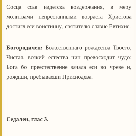
Сосца ссав издетска воздержания, в меру
молитвами непрестанными возраста Христова
достигл еси воистинну, святителю славне Евтихие.
Богородичен:
Божественнаго рождества Твоего,
Чистая, всякий естества чин превосходит чудо:
Бога бо преестественне зачала еси во чреве и,
рождши, пребываеши Приснодева.
Седален, глас 3.