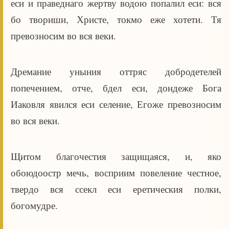
еси и праведнаго жертву водою попалил еси: вся
бо твориши, Христе, токмо еже хотети. Тя
превозносим во вся веки.
Дремание уныния оттряс добродетелей
попечением, отче, бдел еси, дондеже Бога
Иаковля явился еси селение, Егоже превозносим
во вся веки.
Щитом благочестия защищаяся, и, яко
обоюдоостр мечь, восприим повеление честное,
твердо вся ссекл еси еретическия полки,
богомудре.