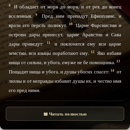
8
И обладает от моря до моря, и от рек до конец
9
вселенныя.
Пред ним припадут Ефиопляне, и
10
врази eго персть полижут.
Царие Фарсиистии и
острови дары принесут, царие Аравстии и Сава
11
дары приведут:
и поклонятся eму вси царие
12
земстии, вси языцы поработают eму.
Яко избави
13
нища от сильна, и убога, eмуже не бе помощника.
14
Пощадит нища и убога, и душы убогих спасет:
от
лихвы и от неправды избавит душы их, и честно имя
eго пред ними.
📖 Читать полностью