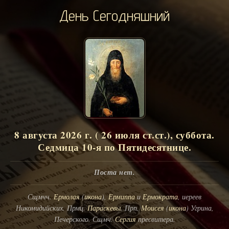
День Сегодняшний
8 августа 2026 г. ( 26 июля ст.ст.), суббота.
Седмица 10-я по Пятидесятнице.
Поста нет.
Сщмчч.
Ермолая
(
икона
),
Ермиппа
и
Ермократа
, иереев
Никомидийских. Прмц.
Параскевы
. Прп.
Моисея
(
икона
) Угрина,
Печерского. Сщмч.
Сергия
пресвитера.