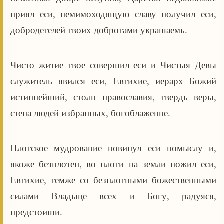
приял еси, немимоходящую славу получил еси,
добродетелей твоих добротами украшаемь.
Чисто житие твое совершил еси и Чистыя Девы
служитель явился еси, Евтихие, иерарх Божий
истиннейший, столп православия, твердь веры,
стена людей избранных, богоблаженне.
Плотское мудрование повинул еси помыслу и,
якоже безплотен, во плоти на земли пожил еси,
Евтихие, темже со безплотными божественными
силами Владыце всех и Богу, радуяся,
предстоиши.