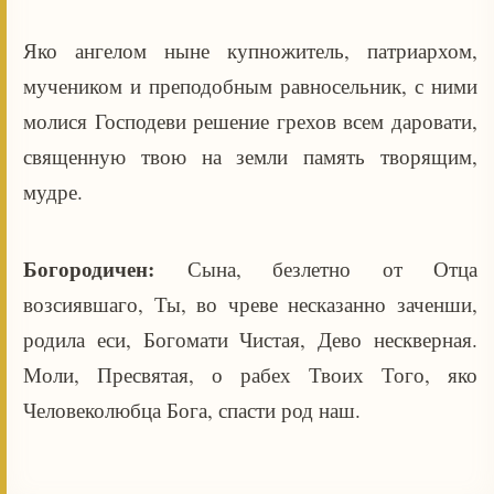
Яко ангелом ныне купножитель, патриархом,
мучеником и преподобным равносельник, с ними
молися Господеви решение грехов всем даровати,
священную твою на земли память творящим,
мудре.
Богородичен:
Сына, безлетно от Отца
возсиявшаго, Ты, во чреве несказанно заченши,
родила еси, Богомати Чистая, Дево нескверная.
Моли, Пресвятая, о рабех Твоих Того, яко
Человеколюбца Бога, спасти род наш.