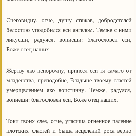
Снеговидну, отче, душу стяжав, добродетелей
белостию уподобился еси ангелом. Темже с ними
ликуеши, радуяся, вопиеши: благословен еси,
Боже отец наших.
Жертву яко непорочну, принесл еси тя самаго от
младенства, преподобне, Владыце твоему сластей
умерщвлением яко воистинну. Темже, радуяся,
вопиеши: благословен еси, Боже отец наших.
Токи твоих слез, отче, угасиша огненное паление
плотских сластей и быша исцелений роса верно