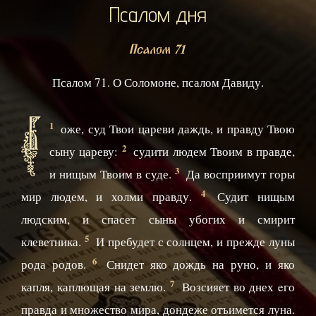
Псалом дня
Псалом 71
Псалом 71. О Соломоне, псалом Давиду.
Б
1
оже, суд Твои цареви даждь, и правду Твою
2
сыну цареву:
судити людем Твоим в правде,
3
и нищым Твоим в суде.
Да восприимут горы
4
мир людем, и холми правду.
Судит нищым
людским, и спасет сыны убогих и смирит
5
клеветника.
И пребудет с солнцем, и прежде луны
6
рода родов.
Снидет яко дождь на руно, и яко
7
капля, каплющая на землю.
Возсияет во днех eго
правда и множество мира, дондеже отъимется луна.