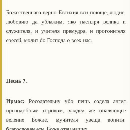
Божественнаго верно Евтихия вси поюще, людие,
любовию да ублажим, яко пастыря велика и
служителя, и учителя премудра, и прогонителя
ересей, молит бо Господа о всех нас.
Песнь 7.
Ирмос:
Росодательну убо пещь содела ангел
преподобным отроком, халдеи же опаляющее
веление Божие, мучителя увеща вопити:
благословен еси, Боже отец наших.