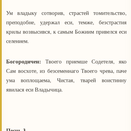
Ум владыку сотворив, страстей томительство,
преподобне, удержал еси, темже, безстрастия
крилы возвысився, к самым Божиим привелся еси
селением.
Богородичен:
Твоего приемше Содетеля, яко
Сам восхоте, из безсеменнаго Твоего чрева, паче
ума воплощаема, Чистая, тварей воистинну
явилася еси Владычица.
Песнь 3.