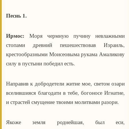
Песнь 1.
Ирмос:
Моря чермную пучину невлажными
стопами древний пешешествовав Израиль,
крестообразными Моисеовыма рукама Амаликову
силу в пустыни победил есть.
Направив к добродетели житие мое, светом озари
вселившияся благодати в тебе, богоносе Игнатие,
и страстей смущение твоими молитвами разори.
Якоже земля роднейшая, был еси,