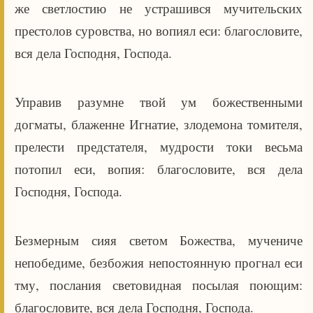
же светлостию не устрашився мучительских
престолов суровства, но вопиял еси: благословите,
вся дела Господня, Господа.
Управив разумне твой ум божественными
догматы, блаженне Игнатие, злодемона томителя,
прелести предстателя, мудрости токи весьма
потопил еси, вопия: благословите, вся дела
Господня, Господа.
Безмерным сияя светом Божества, мучениче
непобедиме, безбожия непостоянную прогнал еси
тму, послания световидная посылая поющим:
благословите, вся дела Господня, Господа.