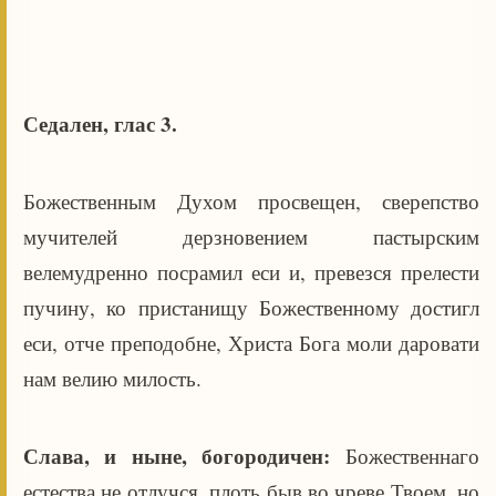
Седален, глас 3.
Божественным Духом просвещен, сверепство
мучителей дерзновением пастырским
велемудренно посрамил еси и, превезся прелести
пучину, ко пристанищу Божественному достигл
еси, отче преподобне, Христа Бога моли даровати
нам велию милость.
Слава, и ныне, богородичен:
Божественнаго
естества не отлучся, плоть быв во чреве Твоем, но