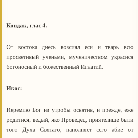
Кондак, глас 4.
От востока днесь возсиял еси и тварь всю
просветивый ученьми, мученичеством украсися
богоносный и божественный Игнатий.
Икос:
Иеремию Бог из утробы освятив, и прежде, еже
родитися, ведый, яко Проведец, приятелище быти
того Духа Святаго, наполняет сего абие от