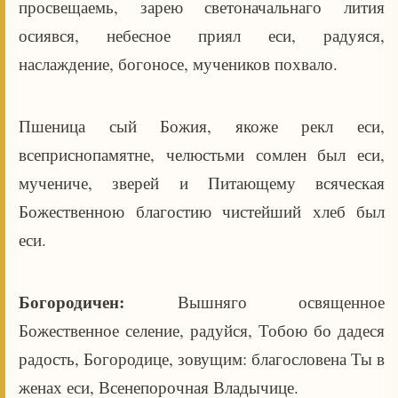
просвещаемь, зарею светоначальнаго лития
осиявся, небесное приял еси, радуяся,
наслаждение, богоносе, мучеников похвало.
Пшеница сый Божия, якоже рекл еси,
всеприснопамятне, челюстьми сомлен был еси,
мучениче, зверей и Питающему всяческая
Божественною благостию чистейший хлеб был
еси.
Богородичен:
Вышняго освященное
Божественное селение, радуйся, Тобою бо дадеся
радость, Богородице, зовущим: благословена Ты в
женах еси, Всенепорочная Владычице.