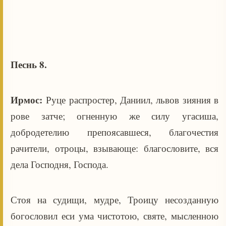
Песнь 8.
Ирмос:
Руце распростер, Даниил, львов зияния в
рове затче; огненную же силу угасиша,
добродетелию препоясавшеся, благочестия
рачители, отроцы, взывающе: благословите, вся
дела Господня, Господа.
Стоя на судищи, мудре, Троицу несозданную
богословил еси ума чистотою, святе, мысленною