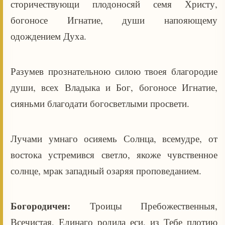
сторичествующи плодоносяй семя Христу,
богоносе Игнатие, души напояющему
одождением Духа.
Разумев прознательною силою твоея благородие
души, всех Владыка и Бог, богоносе Игнатие,
сияньми благодати богосветлыми просвети.
Лучами умнаго осияемь Солнца, всемудре, от
востока устремився светло, якоже чувственное
солнце, мрак западный озаряя проповеданием.
Богородичен:
Троицы Пребожественныя,
Всечистая, Единаго родила еси, из Тебе плотию