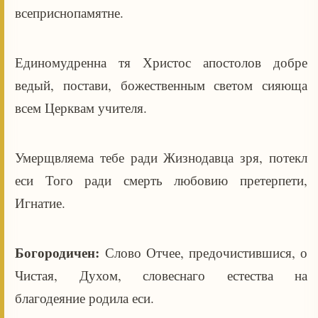
всеприснопамятне.
Единомудренна тя Христос апостолов добре
ведый, постави, божественным светом сияюща
всем Церквам учителя.
Умерщвляема тебе ради Жизнодавца зря, потекл
еси Того ради смерть любовию претерпети,
Игнатие.
Богородичен:
Слово Отчее, предочистившися, о
Чистая, Духом, словеснаго естества на
благодеяние родила еси.