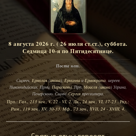
8 августа 2026 г. ( 26 июля ст.ст.), суббота.
Седмица 10-я по Пятидесятнице.
Поста нет.
Сщмчч.
Ермолая
(
икона
),
Ермиппа
и
Ермократа
, иереев
Никомидийских. Прмц.
Параскевы
. Прп.
Моисея
(
икона
) Угрина,
Печерского. Сщмч.
Сергия
пресвитера.
Прп.:
Гал., 213 зач., V, 22 - VI, 2.
Лк., 24 зач., VI, 17-23
. Ряд.:
Рим., 119 зач., XV, 30-33.
Мф., 73 зач., XVII, 24 - XVIII, 4.