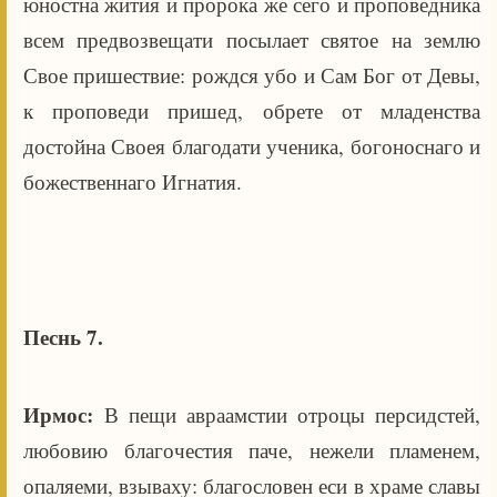
юностна жития и пророка же сего и проповедника
всем предвозвещати посылает святое на землю
Свое пришествие: рождся убо и Сам Бог от Девы,
к проповеди пришед, обрете от младенства
достойна Своея благодати ученика, богоноснаго и
божественнаго Игнатия.
Песнь 7.
Ирмос:
В пещи авраамстии отроцы персидстей,
любовию благочестия паче, нежели пламенем,
опаляеми, взываху: благословен еси в храме славы