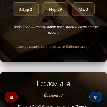
3Цар 2
Иер 29
Мк 3
«Слово Твое — светильник ноге моей и свет стезе
моей.»
Следуя плану, вы прочитаете Библию за год!
Псалом дня
Псалом 71
📅
💬
Псалом 71. О Соломоне, псалом Давиду.