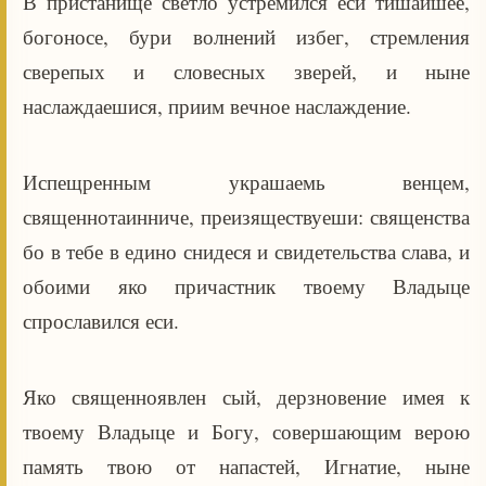
В пристанище светло устремился еси тишайшее,
богоносе, бури волнений избег, стремления
сверепых и словесных зверей, и ныне
наслаждаешися, приим вечное наслаждение.
Испещренным украшаемь венцем,
священнотаинниче, преизяществуеши: священства
бо в тебе в едино снидеся и свидетельства слава, и
обоими яко причастник твоему Владыце
спрославился еси.
Яко священноявлен сый, дерзновение имея к
твоему Владыце и Богу, совершающим верою
память твою от напастей, Игнатие, ныне