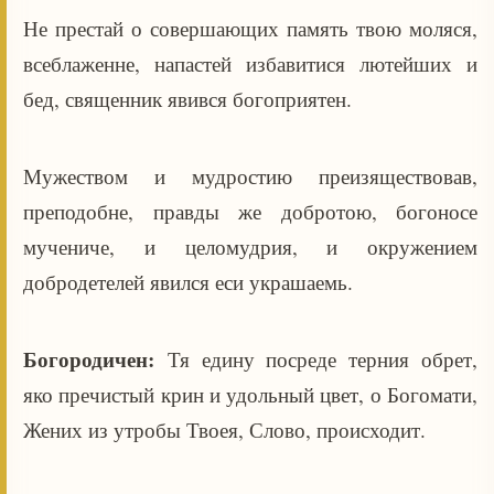
Не престай о совершающих память твою моляся,
всеблаженне, напастей избавитися лютейших и
бед, священник явився богоприятен.
Мужеством и мудростию преизяществовав,
преподобне, правды же добротою, богоносе
мучениче, и целомудрия, и окружением
добродетелей явился еси украшаемь.
Богородичен:
Тя едину посреде терния обрет,
яко пречистый крин и удольный цвет, о Богомати,
Жених из утробы Твоея, Слово, происходит.