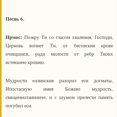
Песнь 6.
Ирмос:
Пожру Ти со гласом хваления, Господи,
Церковь вопиет Ти, от бесовския крове
очищшися, ради милости от ребр Твоих
истекшею кровию.
Мудрости еллинския разорил еси догматы,
Ипостасную имея Божию мудрость,
священнотаинниче, и с шумом прелести память
погубил еси.