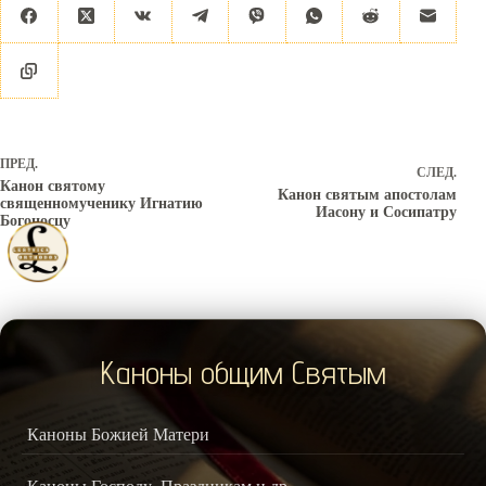
ПРЕД.
СЛЕД.
Канон святому
Канон святым апостолам
священномученику Игнатию
Иасону и Сосипатру
Богоносцу
Каноны общим Святым
Каноны Божией Матери
Каноны Господу, Праздникам и др.