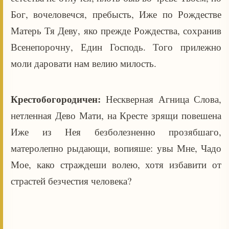
Бог, вочеловечся, пребысть, Иже по Рождестве
Матерь Тя Деву, яко прежде Рождества, сохранив
Всенепорочну, Един Господь. Того прилежно
моли даровати нам велию милость.
Крестобогородичен:
Нескверная Агница Слова,
нетленная Дево Мати, на Кресте зрящи повешена
Иже из Нея безболезненно прозябшаго,
матеролепно рыдающи, вопияше: увы Мне, Чадо
Мое, како страждеши волею, хотя избавити от
страстей безчестия человека?