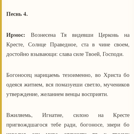
Песнь 4.
Ирмос:
Вознесена Тя видевши Церковь на
Кресте, Солнце Праведное, ста в чине своем,
достойно взывающи: слава силе Твоей, Господи.
Богоносец нарицаемь тезоименно, во Христа бо
одеяся житием, вся помазуеши светло, мучеников
утверждение, желанием венцы восприяти.
Вжиляемь, Игнатие, силою на Кресте
пригвождшагося тебе ради, богоносе, звери бо
изволил еси мира отлучити тя к твоему