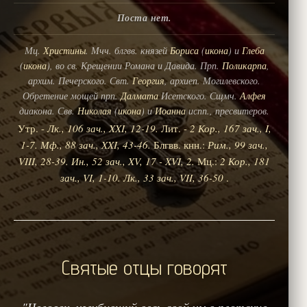
Поста нет.
Мц.
Христины
. Мчч. блгвв. князей
Бориса
(
икона
) и
Глеба
(
икона
), во св. Крещении Романа и Давида. Прп.
Поликарпа
,
архим. Печерского. Свт.
Георгия
, архиеп. Могилевского.
Обретение мощей прп.
Далмата
Исетского. Сщмч.
Алфея
диакона. Свв.
Николая
(
икона
) и
Иоанна
испп., пресвитеров.
Утр. -
Лк., 106 зач., XXI, 12-19.
Лит. -
2 Кор., 167 зач., I,
1-7.
Мф., 88 зач., XXI, 43-46.
Блгвв. кнн.:
Рим., 99 зач.,
VIII, 28-39.
Ин., 52 зач., XV, 17 - XVI, 2.
Мц.:
2 Кор., 181
зач., VI, 1-10.
Лк., 33 зач., VII, 36-50
.
Святые отцы говорят
"Человек, углубивший весь свой ум в плотские