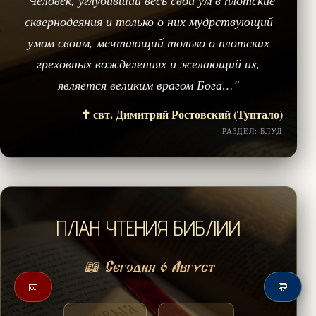
сквернодеяния и только о них мудрствующий
умом своим, мечтающий только о плотских
греховных вожделениях и желающий их,
является великим врагом Бога…"
✝️ свт. Димитрий Ростовский (Туптало)
РАЗДЕЛ: БЛУД
ПЛАН ЧТЕНИЯ БИБЛИИ
📖 Сегодня 6 Август
📅
💬