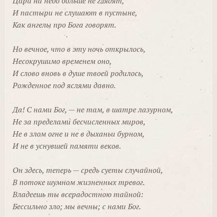
Цари на небо больше не глядят,
И пастыри не слушают в пустыне,
Как ангелы про Бога говорят.
Но вечное, что в эту ночь открылось,
Несокрушимо временем оно,
И слово вновь в душе твоей родилось,
Рожденное под яслями давно.
Да! С нами Бог, — не там, в шатре лазурном,
Не за пределами бесчисленных миров,
Не в злом огне и не в дыханьи бурном,
И не в уснувшей памяти веков.
Он здесь, теперь — средь суеты случайной,
В потоке шумном жизненных тревог.
Владеешь ты всерадостною тайной:
Бессильно зло; мы вечны; с нами Бог.