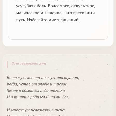
усугубляя боль. Более того, оккультное,
магическое мышление – это греховный
путь. Избегайте мистификаций.
Стихотворение дня
Во тьму веков та ночь уж отступила,
Когда, устав от злобы и тревог,
Земля в объятьях неба опочила
И в тишине родился С-нами-Бог.
И многое уж невозможно ныне: