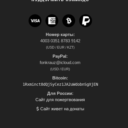
ПОДДЕРЖАТЬ КОМАНДУ
Номер карты:
4003 0351 8783 9142
(USD / EUR / KZT)
PayPal:
fonkrauz@icloud.com
(USD / EUR)
Bitcoin:
1Rxminct8dQjSyCez1JA2uWdobnSgXjEN
Для России:
Сайт для пожертвования
Сайт живет на донаты