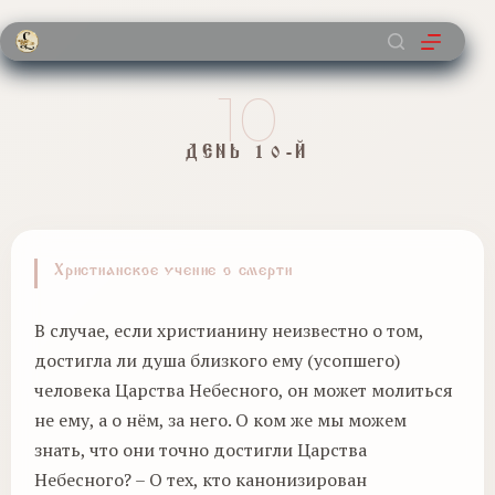
Перейти
к
сути
10
ДЕНЬ 10-Й
Христианское учение о смерти
В случае, если христианину неизвестно о том,
достигла ли душа близкого ему (усопшего)
человека Царства Небесного, он может молиться
не ему, а о нём, за него. О ком же мы можем
знать, что они точно достигли Царства
Небесного? – О тех, кто канонизирован