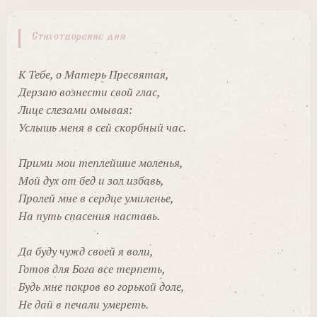
Стихотворение дня
К Тебе, о Матерь Пресвятая,
Дерзаю вознести свой глас,
Лице слезами омывая:
Услышь меня в сей скорбный час.
Прими мои теплейшие моленья,
Мой дух от бед и зол избавь,
Пролей мне в сердце умиленье,
На путь спасения наставь.
Да буду чужд своей я воли,
Готов для Бога все терпеть,
Будь мне покров во горькой доле,
Не дай в печали умереть.