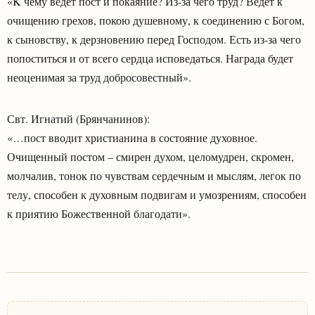
«K чему ведет пост и покаяние? Из-за чего труд? Ведет к
очищению грехов, покою душевному, к соединению с Богом,
к сыновству, к дерзновению перед Господом. Есть из-за чего
попоститься и от всего сердца исповедаться. Награда будет
неоценимая за труд добросовестный».
Свт. Игнатий (Брянчанинов):
«…пост вводит христианина в состояние духовное.
Очищенный постом – смирен духом, целомудрен, скромен,
молчалив, тонок по чувствам сердечным и мыслям, легок по
телу, способен к духовным подвигам и умозрениям, способен
к приятию Божественной благодати».