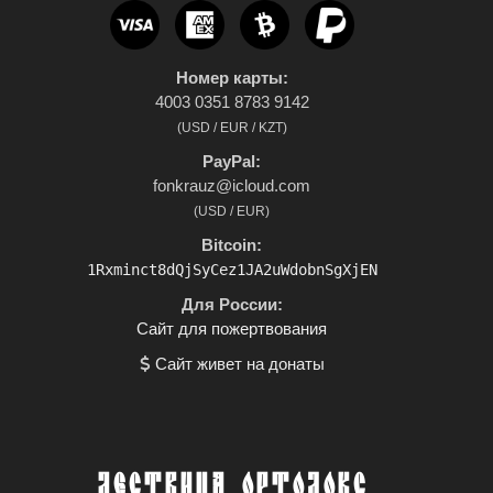
Номер карты:
4003 0351 8783 9142
(USD / EUR / KZT)
PayPal:
fonkrauz@icloud.com
(USD / EUR)
Bitcoin:
1Rxminct8dQjSyCez1JA2uWdobnSgXjEN
Для России:
Сайт для пожертвования
Сайт живет на донаты
ЛЕСТВИЦА ОРТОДОКС