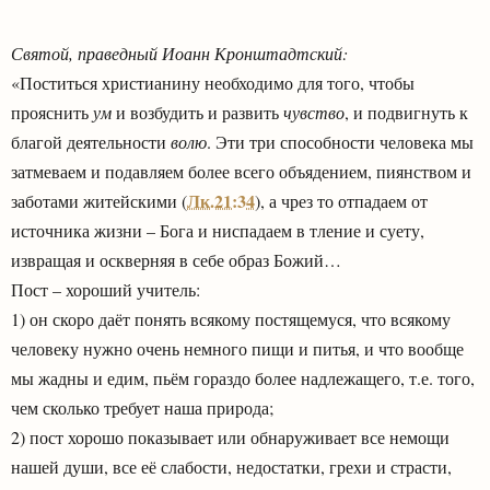
Святой, праведный Иоанн Кронштадтский:
«Поститься христианину необходимо для того, чтобы
прояснить
ум
и возбудить и развить
чувство
, и подвигнуть к
благой деятельности
волю
. Эти три способности человека мы
затмеваем и подавляем более всего объядением, пиянством и
Лк.21:34
заботами житейскими (
), а чрез то отпадаем от
источника жизни – Бога и ниспадаем в тление и суету,
извращая и оскверняя в себе образ Божий…
Пост – хороший учитель:
1) он скоро даёт понять всякому постящемуся, что всякому
человеку нужно очень немного пищи и питья, и что вообще
мы жадны и едим, пьём гораздо более надлежащего, т.е. того,
чем сколько требует наша природа;
2) пост хорошо показывает или обнаруживает все немощи
нашей души, все её слабости, недостатки, грехи и страсти,